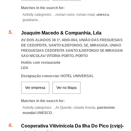
Matches in the search for:
Activity categories: ...
roman ruins,
roman road,
unesco,
guadiana
...
Joaquim Macedo & Companhia, Lda
AV DOS ALIADOS 38 1º, 4000-064, UNIÃO DAS FREGUESIAS
DE CEDOFEITA, SANTO ILDEFONSO, SE, MIRAGAIA
,
UNIAO
FREGUESIAS CEDOFEITA SANTO ILDEFONSO SE MIRAGAIA
SAO NICOLAU VITORIA PORTO
,
PORTO
Hotéis com restaurante
LDA
Designação comercial: HOTEL UNIVERSAL
Ver empresa
Ver no Mapa
Matches in the search for:
Activity categories: ...
Ar Quente,
cidade Invicta,
património
mundial UNESCO
...
Cooperativa Vitivinícola Da Ilha Do Pico (cvip)-