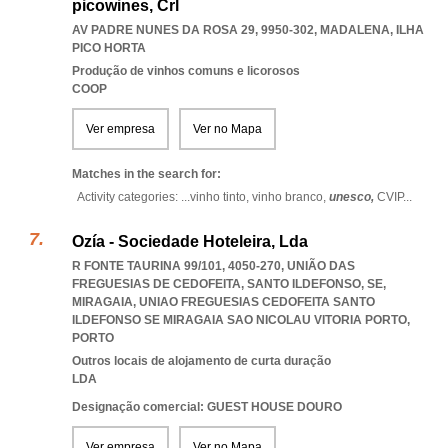
picowines, Crl
AV PADRE NUNES DA ROSA 29, 9950-302
,
MADALENA
,
ILHA
PICO HORTA
Produção de vinhos comuns e licorosos
COOP
Ver empresa
Ver no Mapa
Matches in the search for:
Activity categories: ...
vinho tinto,
vinho branco,
unesco,
CVIP
...
Ozía - Sociedade Hoteleira, Lda
R FONTE TAURINA 99/101, 4050-270, UNIÃO DAS
FREGUESIAS DE CEDOFEITA, SANTO ILDEFONSO, SE,
MIRAGAIA
,
UNIAO FREGUESIAS CEDOFEITA SANTO
ILDEFONSO SE MIRAGAIA SAO NICOLAU VITORIA PORTO
,
PORTO
Outros locais de alojamento de curta duração
LDA
Designação comercial: GUEST HOUSE DOURO
Ver empresa
Ver no Mapa