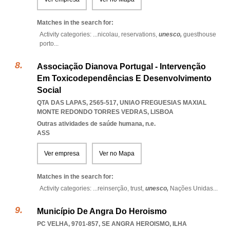
Matches in the search for:
Activity categories: ...
nicolau,
reservations,
unesco,
guesthouse
porto
...
Associação Dianova Portugal - Intervenção
Em Toxicodependências E Desenvolvimento
Social
QTA DAS LAPAS, 2565-517
,
UNIAO FREGUESIAS MAXIAL
MONTE REDONDO TORRES VEDRAS
,
LISBOA
Outras atividades de saúde humana, n.e.
ASS
Ver empresa
Ver no Mapa
Matches in the search for:
Activity categories: ...
reinserção,
trust,
unesco,
Nações Unidas
...
Município De Angra Do Heroismo
PC VELHA, 9701-857
,
SE ANGRA HEROISMO
,
ILHA