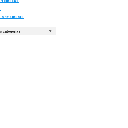
 Promocao
s
s Armamento