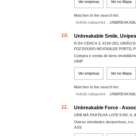
Ver empresa
Ver no Mapa
Matches in the search for:
Activity categories: ...
UNBREAKABL
Unbreakable Smile, Unipes
R DA CERCA 5, 4150-202, UNIÃO
FOZ DOURO NEVOGILDE PORTO
,
P
Compra e venda de bens imobiliári
UNIP
Ver empresa
Ver no Mapa
Matches in the search for:
Activity categories: ...
UNBREAKABLE
Unbreakable Force - Assoc
URB MÁ PARTILHA LOTE 9 R/C A, 
Outras atividades desportivas, n.e.
ASS