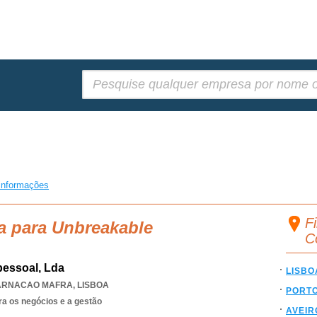
Pesquisar:
informações
F
a para Unbreakable
C
pessoal, Lda
LISBO
ARNACAO MAFRA
,
LISBOA
PORT
ra os negócios e a gestão
AVEIR