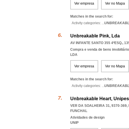
Ver empresa
Ver no Mapa
Matches in the search for:
Activity categories: ...
UNBREAKABL
Unbreakable Pink, Lda
AV INFANTE SANTO 355 4ºESQ., 13
Compra e venda de bens imobiliári
LDA
Ver empresa
Ver no Mapa
Matches in the search for:
Activity categories: ...
UNBREAKABL
Unbreakable Heart, Unipes
VER DA SOALHEIRA 31, 9370-369
,
FUNCHAL
Atividades de design
UNIP