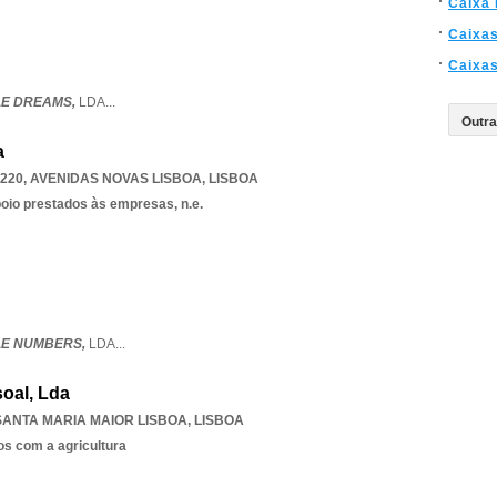
Caixa
Caixa
Caixa
E DREAMS,
LDA
...
a
-220
,
AVENIDAS NOVAS LISBOA
,
LISBOA
poio prestados às empresas, n.e.
E NUMBERS,
LDA
...
oal, Lda
SANTA MARIA MAIOR LISBOA
,
LISBOA
os com a agricultura