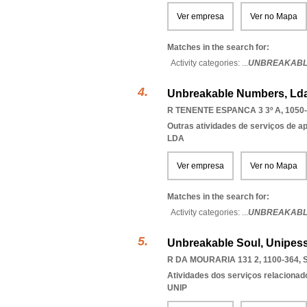
Ver empresa
Ver no Mapa
Matches in the search for:
Activity categories: ...
UNBREAKABL
Unbreakable Numbers, Ld
R TENENTE ESPANCA 3 3º A, 1050
Outras atividades de serviços de a
LDA
Ver empresa
Ver no Mapa
Matches in the search for:
Activity categories: ...
UNBREAKABL
Unbreakable Soul, Unipess
R DA MOURARIA 131 2, 1100-364
,
Atividades dos serviços relacionad
UNIP