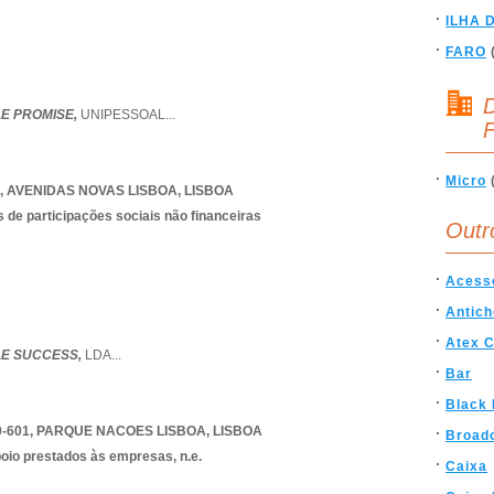
ILHA 
FARO
D
E PROMISE,
UNIPESSOAL
...
F
Micro
,
AVENIDAS NOVAS LISBOA
,
LISBOA
 de participações sociais não financeiras
Outr
Acess
Antic
Atex C
E SUCCESS,
LDA
...
Bar
Black 
0-601
,
PARQUE NACOES LISBOA
,
LISBOA
Broad
poio prestados às empresas, n.e.
Caixa