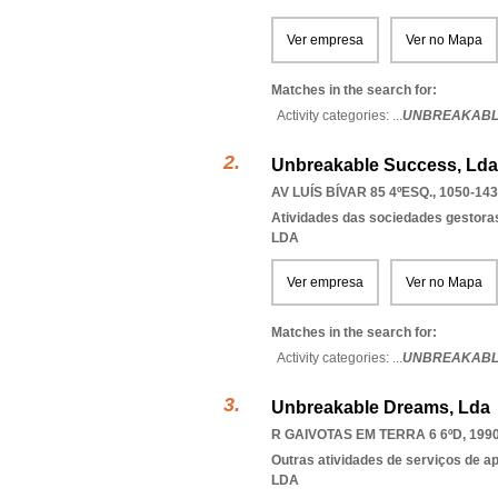
Ver empresa
Ver no Mapa
Matches in the search for:
Activity categories: ...
UNBREAKABL
Unbreakable Success, Lda
AV LUÍS BÍVAR 85 4ºESQ., 1050-143
Atividades das sociedades gestoras
LDA
Ver empresa
Ver no Mapa
Matches in the search for:
Activity categories: ...
UNBREAKABL
Unbreakable Dreams, Lda
R GAIVOTAS EM TERRA 6 6ºD, 199
Outras atividades de serviços de a
LDA