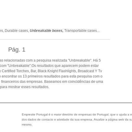
es,
Durable cases,
Unbreakable boxes,
Transportable cases
...
Pág.
1
s relacionadas com a pesquisa realizada "Unbreakable". Há 5
 com "Unbreakable".Os resultados que aparecem podem estar
Certified Torches, Bar, Black Knight Flashlights, Broadcast Y Tv
encontrar os 13 primeiros resultados para esta pesquisa com o
s e financeiros das empresas. Baseamos em coincidências de uma
ara mostrar esses resultados.
Empresite Portugal é o maior diretório de empresas de Portugal, que o ajuda a e
dos dados de contacto e atividade da sua empresa. Atualize a página web da su
mesmo.