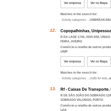
Ver empresa
Ver no Mapa
Matches in the search for:
Activity categories: ...
UNBREAKABLE
Copopalhinhas, Unipessoa
R DA LAGE 1746, 4505-856
,
UNIAO
FEIRA
,
AVEIRO
Comércio a retalho de outros produ
UNIP
Ver empresa
Ver no Mapa
Matches in the search for:
Activity categories: ...
crafts for kids,
u
Rf - Caixas De Transporte,
R DE SÃO JOÃO DO SOBRADO 128
SOBRADO VALONGO
,
PORTO
Comércio a retalho de outros produ
LDA