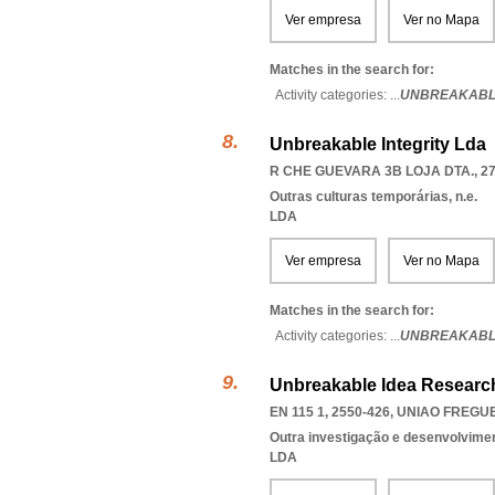
Ver empresa
Ver no Mapa
Matches in the search for:
Activity categories: ...
UNBREAKABL
Unbreakable Integrity Lda
R CHE GUEVARA 3B LOJA DTA., 27
Outras culturas temporárias, n.e.
LDA
Ver empresa
Ver no Mapa
Matches in the search for:
Activity categories: ...
UNBREAKABLE
Unbreakable Idea Researc
EN 115 1, 2550-426
,
UNIAO FREGUE
Outra investigação e desenvolviment
LDA