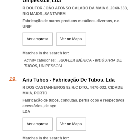
Unipessoal, Lda
R DOUTOR JOÃO AFONSO CALADO DA MAIA 6, 2040-333
,
RIO MAIOR
,
SANTAREM
Fabricação de outros produtos metálicos diversos, n.e.
UNIP
Ver empresa
Ver no Mapa
Matches in the search for:
Activity categories: ...
RIOFLEX IBÉRICA - INDÚSTRIA DE
TUBOS,
UNIPESSOAL
...
Aris Tubos - Fabricação De Tubos, Lda
R DOS CASTANHEIROS 92 R/C DTO., 4470-032
,
CIDADE
MAIA
,
PORTO
Fabricação de tubos, condutas, perfis ocos e respectivos
acessórios, de aço
LDA
Ver empresa
Ver no Mapa
Matches in the search for: