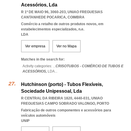
Acessórios, Lda
R 1º DE MAIO 96, 3060-203
,
UNIAO FREGUESIAS
CANTANHEDE POCARICA
,
COIMBRA
Comércio a retalho de outros produtos novos, em
estabelecimentos especializados, n.e.
LDA
Ver empresa
Ver no Mapa
Matches in the search for:
Activity categories: ...
CRISOTUBOS - COMÉRCIO DE TUBOS E
ACESSÓRIOS,
LDA
...
Hutchinson (porto) - Tubos Flexíveis,
Sociedade Unipessoal, Lda
R CENTRAL DA RIBEIRA 1820, 4440-031
,
UNIAO
FREGUESIAS CAMPO SOBRADO VALONGO
,
PORTO
Fabricação de outros componentes e acessórios para
veículos automóveis
UNIP