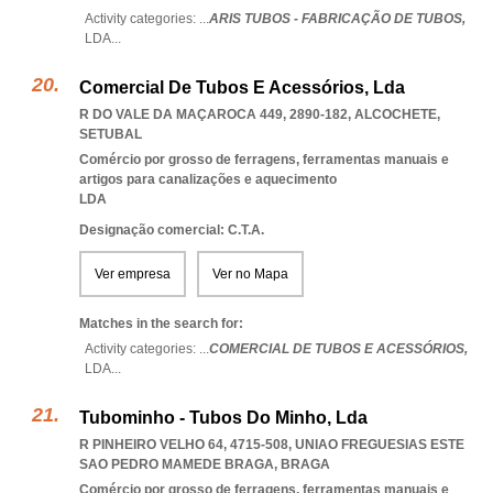
Activity categories: ...
ARIS TUBOS - FABRICAÇÃO DE TUBOS,
LDA
...
Comercial De Tubos E Acessórios, Lda
R DO VALE DA MAÇAROCA 449, 2890-182
,
ALCOCHETE
,
SETUBAL
Comércio por grosso de ferragens, ferramentas manuais e
artigos para canalizações e aquecimento
LDA
Designação comercial: C.T.A.
Ver empresa
Ver no Mapa
Matches in the search for:
Activity categories: ...
COMERCIAL DE TUBOS E ACESSÓRIOS,
LDA
...
Tubominho - Tubos Do Minho, Lda
R PINHEIRO VELHO 64, 4715-508
,
UNIAO FREGUESIAS ESTE
SAO PEDRO MAMEDE BRAGA
,
BRAGA
Comércio por grosso de ferragens, ferramentas manuais e