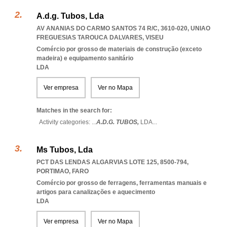
A.d.g. Tubos, Lda
AV ANANIAS DO CARMO SANTOS 74 R/C, 3610-020
,
UNIAO
FREGUESIAS TAROUCA DALVARES
,
VISEU
Comércio por grosso de materiais de construção (exceto
madeira) e equipamento sanitário
LDA
Ver empresa
Ver no Mapa
Matches in the search for:
Activity categories: ...
A.D.G. TUBOS,
LDA
...
Ms Tubos, Lda
PCT DAS LENDAS ALGARVIAS LOTE 125, 8500-794
,
PORTIMAO
,
FARO
Comércio por grosso de ferragens, ferramentas manuais e
artigos para canalizações e aquecimento
LDA
Ver empresa
Ver no Mapa