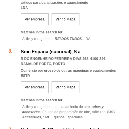
artigos para canalizações e aquecimento
LDA
Ver empresa
Ver no Mapa
Matches in the search for:
Activity categories: ...
REI DOS TUBOS,
LDA
...
Smc Espana (sucursal), S.a.
R DO ENGENHEIRO FERREIRA DIAS 452, 4100-246
,
RAMALDE PORTO
,
PORTO
Comércio por grosso de outras máquinas e equipamentos
ESTR
Ver empresa
Ver no Mapa
Matches in the search for:
Activity categories: ...
de tratamiento de aire,
tubos y
accesorios,
Equipo de preparación de aire,
Válvulas,
SMC
Accesorios,
SMC Equipos Especiales
...