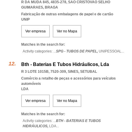
R DA MUDA 845, 4835-278
,
SAO CRISTOVAO SELHO
GUIMARAES
,
BRAGA
Fabricação de outras embalagens de papel e de cartão
UNIP
Ver empresa
Ver no Mapa
Matches in the search for:
Activity categories: ...
SPG - TUBOS DE PAPEL,
UNIPESSOAL
...
Bth - Baterias E Tubos Hidráulicos, Lda
R 3 LOTE 1015B, 7520-309
,
SINES
,
SETUBAL
Comércio a retalho de peças e acessórios para veículos
automóveis
LDA
Ver empresa
Ver no Mapa
Matches in the search for:
Activity categories: ...
BTH - BATERIAS E TUBOS
HIDRÁULICOS,
LDA
...