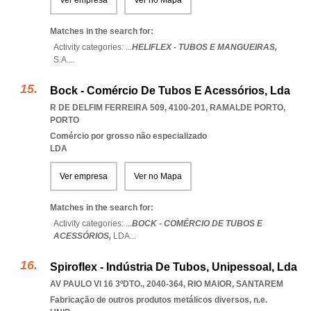
Ver empresa
Ver no Mapa
Matches in the search for:
Activity categories: ...
HELIFLEX - TUBOS E MANGUEIRAS,
S.A.
...
Bock - Comércio De Tubos E Acessórios, Lda
R DE DELFIM FERREIRA 509, 4100-201
,
RAMALDE PORTO
,
PORTO
Comércio por grosso não especializado
LDA
Ver empresa
Ver no Mapa
Matches in the search for:
Activity categories: ...
BOCK - COMÉRCIO DE TUBOS E
ACESSÓRIOS,
LDA
...
Spiroflex - Indústria De Tubos, Unipessoal, Lda
AV PAULO VI 16 3ºDTO., 2040-364
,
RIO MAIOR
,
SANTAREM
Fabricação de outros produtos metálicos diversos, n.e.