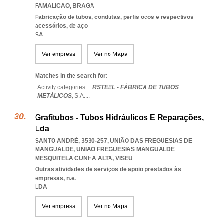
FAMALICAO
,
BRAGA
Fabricação de tubos, condutas, perfis ocos e respectivos
acessórios, de aço
SA
Ver empresa
Ver no Mapa
Matches in the search for:
Activity categories: ...
RSTEEL - FÁBRICA DE TUBOS
METÁLICOS,
S.A.
...
Grafitubos - Tubos Hidráulicos E Reparações,
Lda
SANTO ANDRÉ, 3530-257, UNIÃO DAS FREGUESIAS DE
MANGUALDE
,
UNIAO FREGUESIAS MANGUALDE
MESQUITELA CUNHA ALTA
,
VISEU
Outras atividades de serviços de apoio prestados às
empresas, n.e.
LDA
Ver empresa
Ver no Mapa