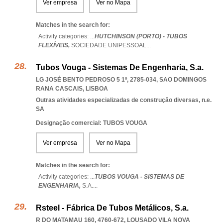
Ver empresa
Ver no Mapa
Matches in the search for:
Activity categories: ...
HUTCHINSON (PORTO) - TUBOS
FLEXÍVEIS,
SOCIEDADE UNIPESSOAL
...
Tubos Vouga - Sistemas De Engenharia, S.a.
LG JOSÉ BENTO PEDROSO 5 1º, 2785-034
,
SAO DOMINGOS
RANA CASCAIS
,
LISBOA
Outras atividades especializadas de construção diversas, n.e.
SA
Designação comercial: TUBOS VOUGA
Ver empresa
Ver no Mapa
Matches in the search for:
Activity categories: ...
TUBOS VOUGA - SISTEMAS DE
ENGENHARIA,
S.A.
...
Rsteel - Fábrica De Tubos Metálicos, S.a.
R DO MATAMAU 160, 4760-672
,
LOUSADO VILA NOVA