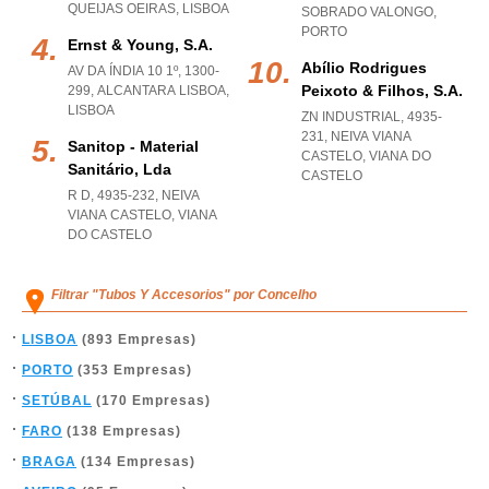
QUEIJAS OEIRAS
,
LISBOA
SOBRADO VALONGO
,
PORTO
Ernst & Young, S.a.
Abílio Rodrigues
AV DA ÍNDIA 10 1º, 1300-
Peixoto & Filhos, S.a.
299
,
ALCANTARA LISBOA
,
LISBOA
ZN INDUSTRIAL, 4935-
231
,
NEIVA VIANA
Sanitop - Material
CASTELO
,
VIANA DO
Sanitário, Lda
CASTELO
R D, 4935-232
,
NEIVA
VIANA CASTELO
,
VIANA
DO CASTELO
Filtrar "Tubos Y Accesorios" por Concelho
LISBOA
(893 Empresas)
PORTO
(353 Empresas)
SETÚBAL
(170 Empresas)
FARO
(138 Empresas)
BRAGA
(134 Empresas)