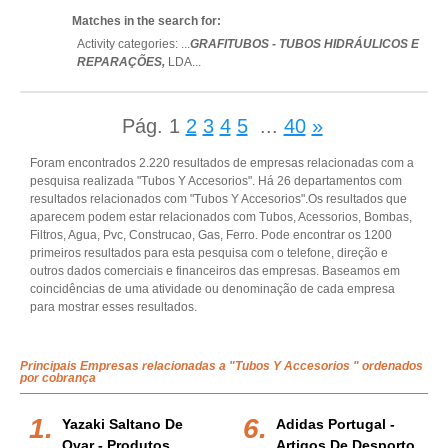
Matches in the search for:
Activity categories: ...
GRAFITUBOS - TUBOS HIDRÁULICOS E
REPARAÇÕES,
LDA
...
Pág.
1
2
3
4
5
...
40
»
Foram encontrados 2.220 resultados de empresas relacionadas com a
pesquisa realizada "Tubos Y Accesorios". Há 26 departamentos com
resultados relacionados com "Tubos Y Accesorios".Os resultados que
aparecem podem estar relacionados com Tubos, Acessorios, Bombas,
Filtros, Agua, Pvc, Construcao, Gas, Ferro. Pode encontrar os 1200
primeiros resultados para esta pesquisa com o telefone, direção e
outros dados comerciais e financeiros das empresas. Baseamos em
coincidências de uma atividade ou denominação de cada empresa
para mostrar esses resultados.
Principais Empresas relacionadas a "Tubos Y Accesorios " ordenados
por cobrança
Yazaki Saltano De
Adidas Portugal -
Ovar - Produtos
Artigos De Desporto,