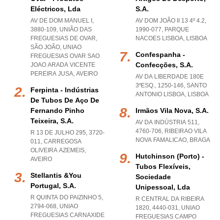
Eléctricos, Lda
S.a.
AV DE DOM MANUEL I,
AV DOM JOÃO II 13 4º 4.2,
3880-109, UNIÃO DAS
1990-077
,
PARQUE
FREGUESIAS DE OVAR,
NACOES LISBOA
,
LISBOA
SÃO JOÃO
,
UNIAO
Confespanha -
FREGUESIAS OVAR SAO
Confecções, S.a.
JOAO ARADA VICENTE
PEREIRA JUSA
,
AVEIRO
AV DA LIBERDADE 180E
3ºESQ., 1250-146
,
SANTO
Ferpinta - Indústrias
ANTONIO LISBOA
,
LISBOA
De Tubos De Aço De
Fernando Pinho
Irmãos Vila Nova, S.a.
Teixeira, S.a.
AV DA INDÚSTRIA 511,
4760-706
,
RIBEIRAO VILA
R 13 DE JULHO 295, 3720-
NOVA FAMALICAO
,
BRAGA
011
,
CARREGOSA
OLIVEIRA AZEMEIS
,
Hutchinson (porto) -
AVEIRO
Tubos Flexíveis,
Stellantis &you
Sociedade
Portugal, S.a.
Unipessoal, Lda
R QUINTA DO PAIZINHO 5,
R CENTRAL DA RIBEIRA
2794-068
,
UNIAO
1820, 4440-031
,
UNIAO
FREGUESIAS CARNAXIDE
FREGUESIAS CAMPO