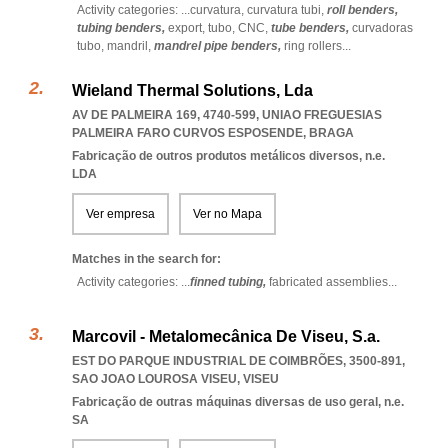
Activity categories: ...
curvatura,
curvatura tubi,
roll benders,
tubing benders,
export,
tubo,
CNC,
tube benders,
curvadoras
tubo,
mandril,
mandrel pipe benders,
ring rollers
...
Wieland Thermal Solutions, Lda
AV DE PALMEIRA 169, 4740-599
,
UNIAO FREGUESIAS
PALMEIRA FARO CURVOS ESPOSENDE
,
BRAGA
Fabricação de outros produtos metálicos diversos, n.e.
LDA
Ver empresa
Ver no Mapa
Matches in the search for:
Activity categories: ...
finned tubing,
fabricated assemblies
...
Marcovil - Metalomecânica De Viseu, S.a.
EST DO PARQUE INDUSTRIAL DE COIMBRÕES, 3500-891
,
SAO JOAO LOUROSA VISEU
,
VISEU
Fabricação de outras máquinas diversas de uso geral, n.e.
SA