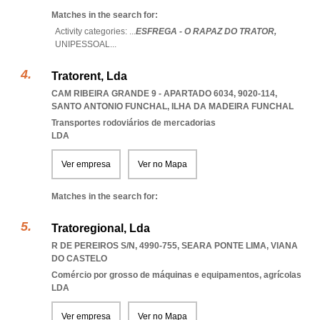
Matches in the search for:
Activity categories: ...
ESFREGA - O RAPAZ DO TRATOR,
UNIPESSOAL
...
Tratorent, Lda
CAM RIBEIRA GRANDE 9 - APARTADO 6034, 9020-114
,
SANTO ANTONIO FUNCHAL
,
ILHA DA MADEIRA FUNCHAL
Transportes rodoviários de mercadorias
LDA
Ver empresa
Ver no Mapa
Matches in the search for:
Tratoregional, Lda
R DE PEREIROS S/N, 4990-755
,
SEARA PONTE LIMA
,
VIANA
DO CASTELO
Comércio por grosso de máquinas e equipamentos, agrícolas
LDA
Ver empresa
Ver no Mapa