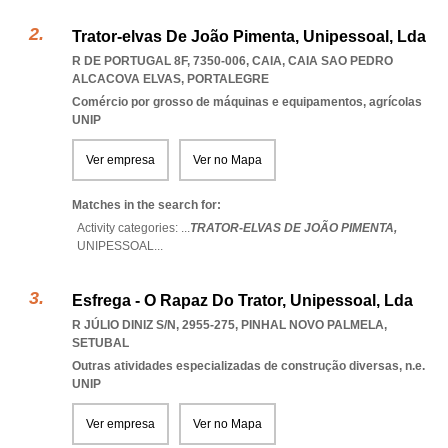
Trator-elvas De João Pimenta, Unipessoal, Lda
R DE PORTUGAL 8F, 7350-006, CAIA
,
CAIA SAO PEDRO
ALCACOVA ELVAS
,
PORTALEGRE
Comércio por grosso de máquinas e equipamentos, agrícolas
UNIP
Ver empresa
Ver no Mapa
Matches in the search for:
Activity categories: ...
TRATOR-ELVAS DE JOÃO PIMENTA,
UNIPESSOAL
...
Esfrega - O Rapaz Do Trator, Unipessoal, Lda
R JÚLIO DINIZ S/N, 2955-275
,
PINHAL NOVO PALMELA
,
SETUBAL
Outras atividades especializadas de construção diversas, n.e.
UNIP
Ver empresa
Ver no Mapa