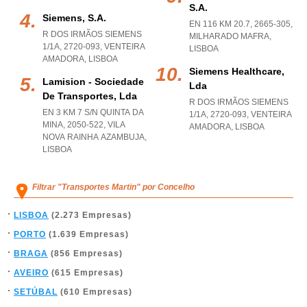
S.a.
Siemens, S.a.
EN 116 KM 20.7, 2665-305
,
R DOS IRMÃOS SIEMENS
MILHARADO MAFRA
,
1/1A, 2720-093
,
VENTEIRA
LISBOA
AMADORA
,
LISBOA
Siemens Healthcare,
Lamision - Sociedade
Lda
De Transportes, Lda
R DOS IRMÃOS SIEMENS
EN 3 KM 7 S/N QUINTA DA
1/1A, 2720-093
,
VENTEIRA
MINA, 2050-522
,
VILA
AMADORA
,
LISBOA
NOVA RAINHA AZAMBUJA
,
LISBOA
Filtrar "Transportes Martin" por Concelho
LISBOA
(2.273 Empresas)
PORTO
(1.639 Empresas)
BRAGA
(856 Empresas)
AVEIRO
(615 Empresas)
SETÚBAL
(610 Empresas)