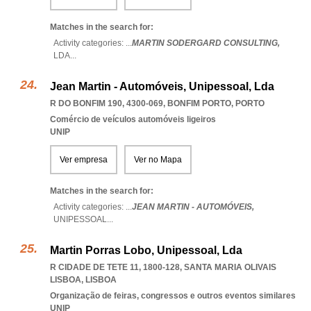
Matches in the search for:
Activity categories: ...
MARTIN SODERGARD CONSULTING,
LDA
...
Jean Martin - Automóveis, Unipessoal, Lda
R DO BONFIM 190, 4300-069
,
BONFIM PORTO
,
PORTO
Comércio de veículos automóveis ligeiros
UNIP
Ver empresa
Ver no Mapa
Matches in the search for:
Activity categories: ...
JEAN MARTIN - AUTOMÓVEIS,
UNIPESSOAL
...
Martin Porras Lobo, Unipessoal, Lda
R CIDADE DE TETE 11, 1800-128
,
SANTA MARIA OLIVAIS
LISBOA
,
LISBOA
Organização de feiras, congressos e outros eventos similares
UNIP