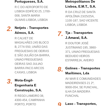
Portugueses, S.a.
Metropolitanos De
Lisboa, E.m.t., S.a.
R C DO AEROPORTO DE
LISBOA EDIFÍCIO 25, 1700-
R DA CRUZ DE SANTA
008
,
SANTA MARIA
APOLÓNIA 23/25/25A,
OLIVAIS LISBOA
,
LISBOA
1100-187
,
SAO VICENTE
LISBOA
,
LISBOA
Netjets - Transportes
Aéreos, S.a.
Tja - Transportes
J.amaral, S.a.
R CALVET DE
MAGALHÃES 245 BLOCO
R DOUTOR JOSÉ
B, 2774-550, UNIÃO DAS
JUSTINIANO 195, 3860-
FREGUESIAS DE OEIRAS
371
,
UNIAO FREGUESIAS
E SÃO JULIÃO DA BARRA
,
BEDUIDO VEIROS
UNIAO FREGUESIAS
ESTARREJA
,
AVEIRO
OEIRAS SAO JULIAO
Gslines - Transportes
BARRA PACO ARCOS
CAXIAS
,
LISBOA
Marítimos, Lda
AV MAR E COMUNIDADES
Mota-Engil-
MADEIRENSES 21 2º,
Engenharia E
9000-054
,
SE FUNCHAL
,
Construção, S.a.
ILHA DA MADEIRA
R REGO LAMEIRO 38,
FUNCHAL
4300-454
,
CAMPANHA
Laso - Transportes,
PORTO
,
PORTO