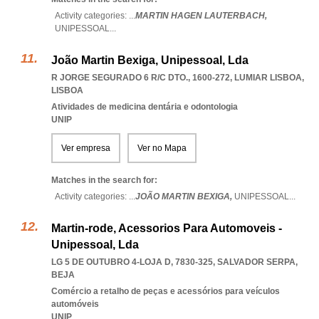
Activity categories: ...
MARTIN HAGEN LAUTERBACH,
UNIPESSOAL
...
João Martin Bexiga, Unipessoal, Lda
R JORGE SEGURADO 6 R/C DTO., 1600-272
,
LUMIAR LISBOA
,
LISBOA
Atividades de medicina dentária e odontologia
UNIP
Ver empresa
Ver no Mapa
Matches in the search for:
Activity categories: ...
JOÃO MARTIN BEXIGA,
UNIPESSOAL
...
Martin-rode, Acessorios Para Automoveis -
Unipessoal, Lda
LG 5 DE OUTUBRO 4-LOJA D, 7830-325
,
SALVADOR SERPA
,
BEJA
Comércio a retalho de peças e acessórios para veículos
automóveis
UNIP