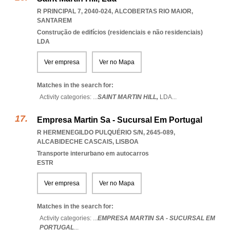
R PRINCIPAL 7, 2040-024
,
ALCOBERTAS RIO MAIOR
,
SANTAREM
Construção de edifícios (residenciais e não residenciais)
LDA
Ver empresa
Ver no Mapa
Matches in the search for:
Activity categories: ...
SAINT MARTIN HILL,
LDA
...
Empresa Martin Sa - Sucursal Em Portugal
R HERMENEGILDO PULQUÉRIO S/N, 2645-089
,
ALCABIDECHE CASCAIS
,
LISBOA
Transporte interurbano em autocarros
ESTR
Ver empresa
Ver no Mapa
Matches in the search for:
Activity categories: ...
EMPRESA MARTIN SA - SUCURSAL EM
PORTUGAL
...