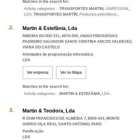
Matches in the search for:
Activity categories: ...
TRANSPORTES MARTIN,
UNIPESSOAL,
LDA,
TRANSPORTES MARTÍN,
Productos petrolíferos
...
Martin & Estefânia, Lda
RIBEIRA DO RIO 151, 4970-500
,
UNIAO FREGUESIAS
PADREIRO SALVADOR SANTA CRISTINA ARCOS VALDEVEZ
,
VIANA DO CASTELO
Atividades de programação informática
LDA
Ver empresa
Ver no Mapa
Matches in the search for:
Activity categories: ...
MARTIN & ESTEFÂNIA,
LDA
...
Martin & Teodora, Lda
R DOM FRANCISCO DE ALMEIDA 7, 8900-443
,
MONTE
GORDO VILA REAL SANTO ANTONIO
,
FARO
Panificação
LDA