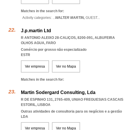
Matches in the search for:
Activity categories: ...
WALTER MARTIN,
GUEST
...
J.p.martin Ltd
R ANTONIO ALEIXO 28-CALIÇOS, 8200-091
,
ALBUFEIRA
OLHOS AGUA
,
FARO
Comércio por grosso não especializado
ESTR
Ver empresa
Ver no Mapa
Matches in the search for:
Martin Sodergard Consulting, Lda
R DE ESPINHO 131, 2765-409
,
UNIAO FREGUESIAS CASCAIS
ESTORIL
,
LISBOA
Outras atividades de consultoria para os negócios e a gestão
LDA
Ver empresa
Ver no Mapa