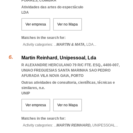
POIARES
,
COIMBRA
Atividades das artes do espectáculo
LDA
Ver empresa
Ver no Mapa
Matches in the search for:
Activity categories: ...
MARTIN & MATA,
LDA
...
Martin Reinhard, Unipessoal, Lda
R ALEXANDRE HERCULANO 79 R/C FTE. ESQ., 4400-007
,
UNIAO FREGUESIAS SANTA MARINHA SAO PEDRO
AFURADA VILA NOVA GAIA
,
PORTO
Outras atividades de consultoria, científicas, técnicas e
similares, n.e.
UNIP
Ver empresa
Ver no Mapa
Matches in the search for:
Activity categories: ...
MARTIN REINHARD,
UNIPESSOAL
...