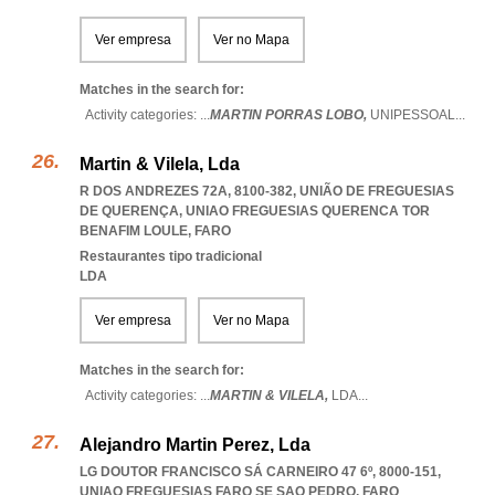
Ver empresa
Ver no Mapa
Matches in the search for:
Activity categories: ...
MARTIN PORRAS LOBO,
UNIPESSOAL
...
Martin & Vilela, Lda
R DOS ANDREZES 72A, 8100-382, UNIÃO DE FREGUESIAS
DE QUERENÇA
,
UNIAO FREGUESIAS QUERENCA TOR
BENAFIM LOULE
,
FARO
Restaurantes tipo tradicional
LDA
Ver empresa
Ver no Mapa
Matches in the search for:
Activity categories: ...
MARTIN & VILELA,
LDA
...
Alejandro Martin Perez, Lda
LG DOUTOR FRANCISCO SÁ CARNEIRO 47 6º, 8000-151
,
UNIAO FREGUESIAS FARO SE SAO PEDRO
,
FARO