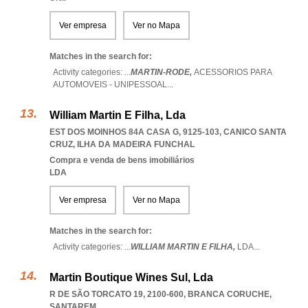
Ver empresa
Ver no Mapa
Matches in the search for:
Activity categories: ...
MARTIN-RODE,
ACESSORIOS PARA
AUTOMOVEIS - UNIPESSOAL
...
William Martin E Filha, Lda
EST DOS MOINHOS 84A CASA G, 9125-103
,
CANICO SANTA
CRUZ
,
ILHA DA MADEIRA FUNCHAL
Compra e venda de bens imobiliários
LDA
Ver empresa
Ver no Mapa
Matches in the search for:
Activity categories: ...
WILLIAM MARTIN E FILHA,
LDA
...
Martin Boutique Wines Sul, Lda
R DE SÃO TORCATO 19, 2100-600
,
BRANCA CORUCHE
,
SANTAREM