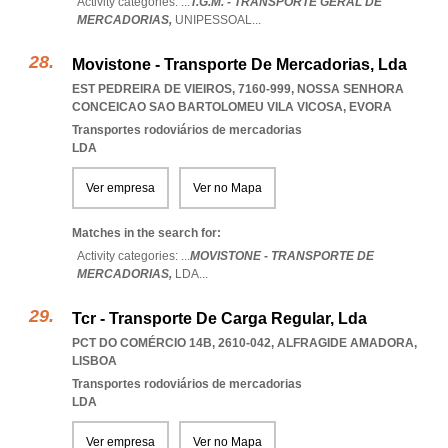
Activity categories: ...
T.G.M. - TRANSPORTE GERAL DE
MERCADORIAS,
UNIPESSOAL
...
Movistone - Transporte De Mercadorias, Lda
EST PEDREIRA DE VIEIROS, 7160-999
,
NOSSA SENHORA
CONCEICAO SAO BARTOLOMEU VILA VICOSA
,
EVORA
Transportes rodoviários de mercadorias
LDA
Ver empresa
Ver no Mapa
Matches in the search for:
Activity categories: ...
MOVISTONE - TRANSPORTE DE
MERCADORIAS,
LDA
...
Tcr - Transporte De Carga Regular, Lda
PCT DO COMÉRCIO 14B, 2610-042
,
ALFRAGIDE AMADORA
,
LISBOA
Transportes rodoviários de mercadorias
LDA
Ver empresa
Ver no Mapa