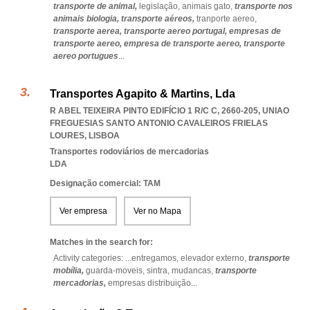
transporte de animal,
legislação,
animais gato,
transporte nos
animais biologia,
transporte aéreos,
tranporte aereo,
transporte aerea,
transporte aereo portugal,
empresas de
transporte aereo,
empresa de transporte aereo,
transporte
aereo portugues
...
Transportes Agapito & Martins, Lda
R ABEL TEIXEIRA PINTO EDIFÍCIO 1 R/C C, 2660-205
,
UNIAO
FREGUESIAS SANTO ANTONIO CAVALEIROS FRIELAS
LOURES
,
LISBOA
Transportes rodoviários de mercadorias
LDA
Designação comercial: TAM
Ver empresa
Ver no Mapa
Matches in the search for:
Activity categories: ...
entregamos,
elevador externo,
transporte
mobília,
guarda-moveis,
sintra,
mudancas,
transporte
mercadorias,
empresas distribuição
...