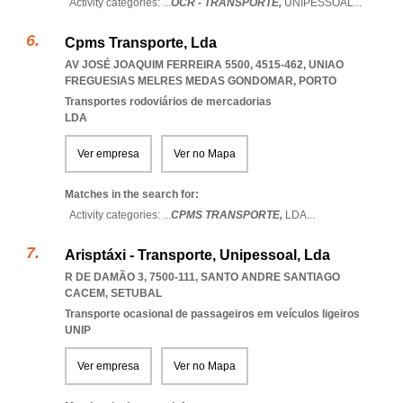
Activity categories: ...
OCR - TRANSPORTE,
UNIPESSOAL
...
Cpms Transporte, Lda
AV JOSÉ JOAQUIM FERREIRA 5500, 4515-462
,
UNIAO
FREGUESIAS MELRES MEDAS GONDOMAR
,
PORTO
Transportes rodoviários de mercadorias
LDA
Ver empresa
Ver no Mapa
Matches in the search for:
Activity categories: ...
CPMS TRANSPORTE,
LDA
...
Arisptáxi - Transporte, Unipessoal, Lda
R DE DAMÃO 3, 7500-111
,
SANTO ANDRE SANTIAGO
CACEM
,
SETUBAL
Transporte ocasional de passageiros em veículos ligeiros
UNIP
Ver empresa
Ver no Mapa