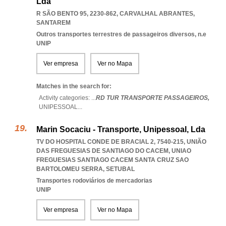
Lda
R SÃO BENTO 95, 2230-862
,
CARVALHAL ABRANTES
,
SANTAREM
Outros transportes terrestres de passageiros diversos, n.e
UNIP
Ver empresa
Ver no Mapa
Matches in the search for:
Activity categories: ...
RD TUR TRANSPORTE PASSAGEIROS,
UNIPESSOAL
...
Marin Socaciu - Transporte, Unipessoal, Lda
TV DO HOSPITAL CONDE DE BRACIAL 2, 7540-215, UNIÃO
DAS FREGUESIAS DE SANTIAGO DO CACEM
,
UNIAO
FREGUESIAS SANTIAGO CACEM SANTA CRUZ SAO
BARTOLOMEU SERRA
,
SETUBAL
Transportes rodoviários de mercadorias
UNIP
Ver empresa
Ver no Mapa