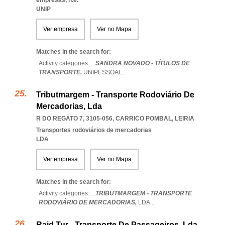
empresas, n.e.
UNIP
Ver empresa
Ver no Mapa
Matches in the search for:
Activity categories: ...
SANDRA NOVADO - TÍTULOS DE
TRANSPORTE,
UNIPESSOAL
...
Tributmargem - Transporte Rodoviário De
Mercadorias, Lda
R DO REGATO 7, 3105-056
,
CARRICO POMBAL
,
LEIRIA
Transportes rodoviários de mercadorias
LDA
Ver empresa
Ver no Mapa
Matches in the search for:
Activity categories: ...
TRIBUTMARGEM - TRANSPORTE
RODOVIÁRIO DE MERCADORIAS,
LDA
...
Raid Tur - Transporte De Passageiros, Lda