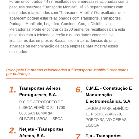
Foram encontrados 7.487 resultados de empresas relacionadas com a
pesquisa realizada "Transporte Mobilia". Há 26 departamentos com
resultados relacionados com "Transporte Mobilia".Os resultados que
aparecem podem estar relacionados com Transporte, Transportes,
Portugal, Mobiliario, Logistica, Camioes, Carga, Distribuicao,
Mercadorias. Pode encontrar os 1200 primeiros resultados para esta
pesquisa com o telefone, direção e outros dados comerciais e
financeiros das empresas. Baseamos em coincidências de uma
atividade ou denominação de cada empresa para mostrar esses
resultados.
Principais Empresas relacionadas a "Transporte Mobilia " ordenados
por cobrança
Transportes Aéreos
C.m.e. - Construção E
Portugueses, S.a.
Manutenção
Electromecânica, S.a.
R C DO AEROPORTO DE
LISBOA EDIFÍCIO 25, 1700-
LAGOAS PARK EDIFÍCIO
008
,
SANTA MARIA
11 PISO 0, 2740-270
,
OLIVAIS LISBOA
,
LISBOA
PORTO SALVO OEIRAS
,
LISBOA
Netjets - Transportes
Aéreos, S.a.
Tja - Transportes