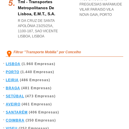
Tml - Transportes
FREGUESIAS MAFAMUDE
Metropolitanos De
VILAR PARAISO VILA
Lisboa, E.m.t., S.a.
NOVA GAIA
,
PORTO
R DA CRUZ DE SANTA
APOLÓNIA 23/25/25A,
1100-187
,
SAO VICENTE
LISBOA
,
LISBOA
Filtrar "Transporte Mobilia" por Concelho
LISBOA
(1.960 Empresas)
PORTO
(1.440 Empresas)
LEIRIA
(486 Empresas)
BRAGA
(481 Empresas)
SETÚBAL
(473 Empresas)
AVEIRO
(461 Empresas)
SANTARÉM
(406 Empresas)
COIMBRA
(350 Empresas)
VISEU
(252 Empresas)