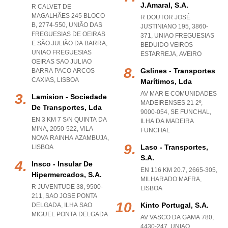
J.amaral, S.a.
R CALVET DE
MAGALHÃES 245 BLOCO
R DOUTOR JOSÉ
B, 2774-550, UNIÃO DAS
JUSTINIANO 195, 3860-
FREGUESIAS DE OEIRAS
371
,
UNIAO FREGUESIAS
E SÃO JULIÃO DA BARRA
,
BEDUIDO VEIROS
UNIAO FREGUESIAS
ESTARREJA
,
AVEIRO
OEIRAS SAO JULIAO
Gslines - Transportes
BARRA PACO ARCOS
CAXIAS
,
LISBOA
Marítimos, Lda
AV MAR E COMUNIDADES
Lamision - Sociedade
MADEIRENSES 21 2º,
De Transportes, Lda
9000-054
,
SE FUNCHAL
,
EN 3 KM 7 S/N QUINTA DA
ILHA DA MADEIRA
MINA, 2050-522
,
VILA
FUNCHAL
NOVA RAINHA AZAMBUJA
,
Laso - Transportes,
LISBOA
S.a.
Insco - Insular De
EN 116 KM 20.7, 2665-305
,
Hipermercados, S.a.
MILHARADO MAFRA
,
R JUVENTUDE 38, 9500-
LISBOA
211
,
SAO JOSE PONTA
Kinto Portugal, S.a.
DELGADA
,
ILHA SAO
MIGUEL PONTA DELGADA
AV VASCO DA GAMA 780,
4430-247
,
UNIAO