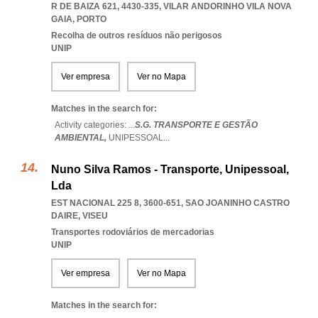
R DE BAIZA 621, 4430-335
,
VILAR ANDORINHO VILA NOVA
GAIA
,
PORTO
Recolha de outros resíduos não perigosos
UNIP
Ver empresa
Ver no Mapa
Matches in the search for:
Activity categories: ...
S.G. TRANSPORTE E GESTÃO
AMBIENTAL,
UNIPESSOAL
...
Nuno Silva Ramos - Transporte, Unipessoal,
Lda
EST NACIONAL 225 8, 3600-651
,
SAO JOANINHO CASTRO
DAIRE
,
VISEU
Transportes rodoviários de mercadorias
UNIP
Ver empresa
Ver no Mapa
Matches in the search for: