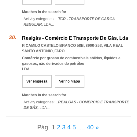
Matches in the search for:
Activity categories: ...
TCR - TRANSPORTE DE CARGA
REGULAR,
LDA
...
Realgás - Comércio E Transporte De Gás, Lda
R CAMILO CASTELO BRANCO 58B, 8900-253
,
VILA REAL
SANTO ANTONIO
,
FARO
Comércio por grosso de combustíveis sólidos, líquidos e
gasosos, não derivados do petróleo
LDA
Ver empresa
Ver no Mapa
Matches in the search for:
Activity categories: ...
REALGÁS - COMÉRCIO E TRANSPORTE
DE GÁS,
LDA
...
Pág.
1
2
3
4
5
...
40
»