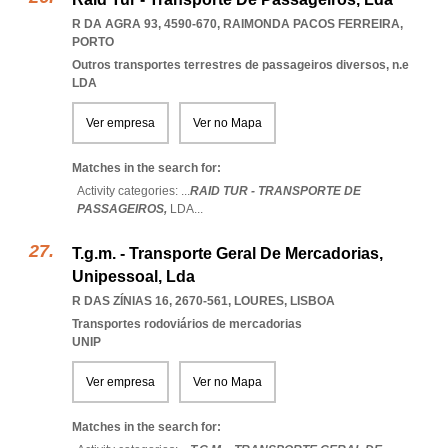
R DA AGRA 93, 4590-670
,
RAIMONDA PACOS FERREIRA
,
PORTO
Outros transportes terrestres de passageiros diversos, n.e
LDA
Ver empresa
Ver no Mapa
Matches in the search for:
Activity categories: ...
RAID TUR - TRANSPORTE DE
PASSAGEIROS,
LDA
...
T.g.m. - Transporte Geral De Mercadorias,
Unipessoal, Lda
R DAS ZÍNIAS 16, 2670-561
,
LOURES
,
LISBOA
Transportes rodoviários de mercadorias
UNIP
Ver empresa
Ver no Mapa
Matches in the search for: