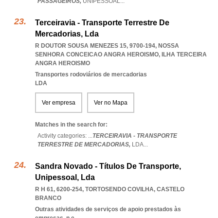
PASSAGEIROS,
UNIPESSOAL
...
Terceiravia - Transporte Terrestre De
Mercadorias, Lda
R DOUTOR SOUSA MENEZES 15, 9700-194
,
NOSSA
SENHORA CONCEICAO ANGRA HEROISMO
,
ILHA TERCEIRA
ANGRA HEROISMO
Transportes rodoviários de mercadorias
LDA
Ver empresa
Ver no Mapa
Matches in the search for:
Activity categories: ...
TERCEIRAVIA - TRANSPORTE
TERRESTRE DE MERCADORIAS,
LDA
...
Sandra Novado - Títulos De Transporte,
Unipessoal, Lda
R H 61, 6200-254
,
TORTOSENDO COVILHA
,
CASTELO
BRANCO
Outras atividades de serviços de apoio prestados às