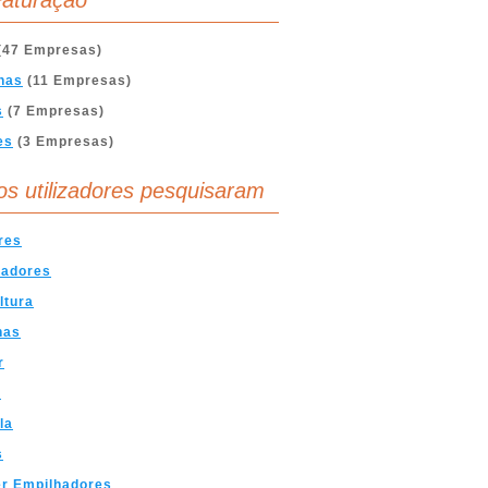
aturação
(47 Empresas)
nas
(11 Empresas)
s
(7 Empresas)
es
(3 Empresas)
os utilizadores pesquisaram
res
hadores
ltura
nas
r
t
la
s
er Empilhadores