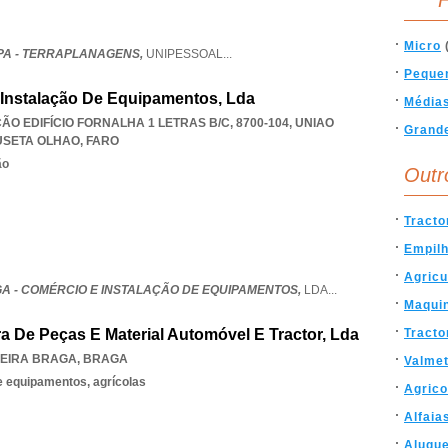
F
Micro
PA - TERRAPLANAGENS,
UNIPESSOAL
...
Peque
 Instalação De Equipamentos, Lda
Média
 EDIFÍCIO FORNALHA 1 LETRAS B/C, 8700-104
,
UNIAO
Grand
USETA OLHAO
,
FARO
ão
Outr
Tracto
Empil
Agricu
A - COMÉRCIO E INSTALAÇÃO DE EQUIPAMENTOS,
LDA
...
Maqui
ra De Peças E Material Automóvel E Tractor, Lda
Tracto
EIRA BRAGA
,
BRAGA
Valme
 equipamentos, agrícolas
Agrico
Alfaia
Alugu