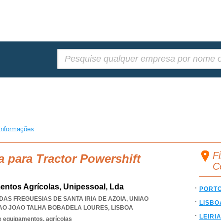
Pesquisar:
informações
Fi
a para Tractor Powershift
C
ntos Agrícolas, Unipessoal, Lda
PORT
O DAS FREGUESIAS DE SANTA IRIA DE AZOIA
,
UNIAO
LISBO
 SAO JOAO TALHA BOBADELA LOURES
,
LISBOA
LEIRI
 equipamentos, agrícolas