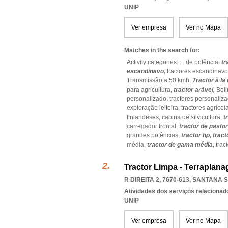
UNIP
Ver empresa
Ver no Mapa
Matches in the search for:
Activity categories: ...
de potência,
tr
escandinavo,
tractores escandinavo
Transmissão a 50 kmh,
Tractor à la
para agricultura,
tractor arável,
Boli
personalizado,
tractores personaliz
exploração leiteira,
tractores agrícol
finlandeses,
cabina de silvicultura,
t
carregador frontal,
tractor de pastor
grandes potências,
tractor hp,
tract
média,
tractor de gama média,
trac
Tractor Limpa - Terraplana
R DIREITA 2, 7670-613
,
SANTANA 
Atividades dos serviços relacionad
UNIP
Ver empresa
Ver no Mapa