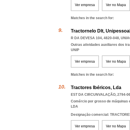
Ver empresa
Ver no Mapa
Matches in the search for:
Tractornelo Dlt, Unipessoa
R DA DEVESA 104, 4820-048
,
UNIA
Outras atividades auxiliares dos tr
UNIP
Ver empresa
Ver no Mapa
Matches in the search for:
Tractores Ibéricos, Lda
EST DA CIRCUNVALAÇÃO, 2794-0
Comércio por grosso de máquinas e
LDA
Designação comercial: TRACTOR
Ver empresa
Ver no Mapa