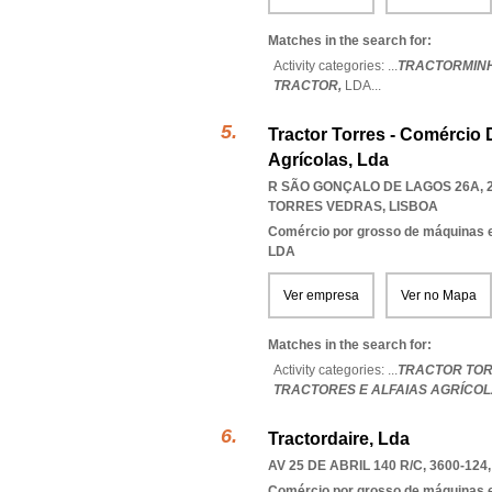
Matches in the search for:
Activity categories: ...
TRACTORMINH
TRACTOR,
LDA
...
Tractor Torres - Comércio 
Agrícolas, Lda
R SÃO GONÇALO DE LAGOS 26A, 2
TORRES VEDRAS
,
LISBOA
Comércio por grosso de máquinas e
LDA
Ver empresa
Ver no Mapa
Matches in the search for:
Activity categories: ...
TRACTOR TOR
TRACTORES E ALFAIAS AGRÍCOL
Tractordaire, Lda
AV 25 DE ABRIL 140 R/C, 3600-124
Comércio por grosso de máquinas e