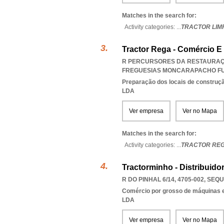
Matches in the search for:
Activity categories: ...
TRACTOR LIM
Tractor Rega - Comércio E
R PERCURSORES DA RESTAURAÇÃO
FREGUESIAS MONCARAPACHO F
Preparação dos locais de construç
LDA
Ver empresa
Ver no Mapa
Matches in the search for:
Activity categories: ...
TRACTOR REG
Tractorminho - Distribuido
R DO PINHAL 6/14, 4705-002
,
SEQU
Comércio por grosso de máquinas e
LDA
Ver empresa
Ver no Mapa