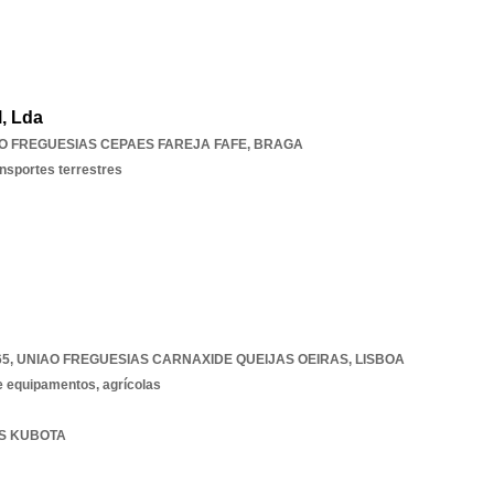
l, Lda
O FREGUESIAS CEPAES FAREJA FAFE
,
BRAGA
ansportes terrestres
65
,
UNIAO FREGUESIAS CARNAXIDE QUEIJAS OEIRAS
,
LISBOA
 equipamentos, agrícolas
ES KUBOTA