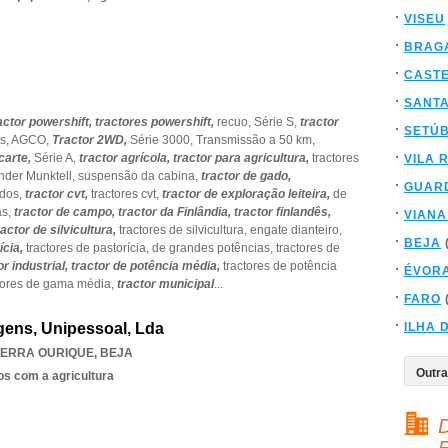
VISEU
BRAG
CAST
SANT
actor powershift,
tractores powershift,
recuo,
Série S,
tractor
SETÚ
s,
AGCO,
Tractor 2WD,
Série 3000,
Transmissão a 50 km,
 carte,
Série A,
tractor agrícola,
tractor para agricultura,
tractores
VILA 
nder Munktell,
suspensão da cabina,
tractor de gado,
GUAR
ados,
tractor cvt,
tractores cvt,
tractor de exploração leiteira,
de
as,
tractor de campo,
tractor da Finlândia,
tractor finlandês,
VIANA
ractor de silvicultura,
tractores de silvicultura,
engate dianteiro,
BEJA
ícia,
tractores de pastorícia,
de grandes potências,
tractores de
or industrial,
tractor de potência média,
tractores de potência
ÉVOR
tores de gama média,
tractor municipal
...
FARO
gens, Unipessoal, Lda
ILHA 
SERRA OURIQUE
,
BEJA
os com a agricultura
D