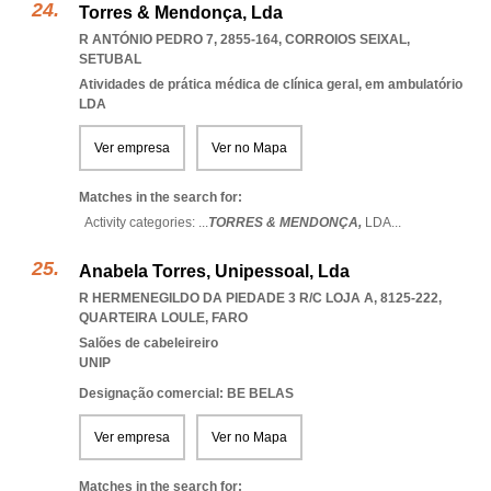
Torres & Mendonça, Lda
R ANTÓNIO PEDRO 7, 2855-164
,
CORROIOS SEIXAL
,
SETUBAL
Atividades de prática médica de clínica geral, em ambulatório
LDA
Ver empresa
Ver no Mapa
Matches in the search for:
Activity categories: ...
TORRES & MENDONÇA,
LDA
...
Anabela Torres, Unipessoal, Lda
R HERMENEGILDO DA PIEDADE 3 R/C LOJA A, 8125-222
,
QUARTEIRA LOULE
,
FARO
Salões de cabeleireiro
UNIP
Designação comercial: BE BELAS
Ver empresa
Ver no Mapa
Matches in the search for: