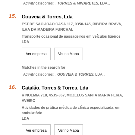
Activity categories: ...
TORRES & MINARETES,
LDA
...
Gouveia & Torres, Lda
EST DE SÃO JOÃO CASA 117, 9350-145
,
RIBEIRA BRAVA
,
ILHA DA MADEIRA FUNCHAL
Transporte ocasional de passageiros em veículos ligeiros
LDA
Ver empresa
Ver no Mapa
Matches in the search for:
Activity categories: ...
GOUVEIA & TORRES,
LDA
...
Catalão, Torres & Torres, Lda
R NOÉMIA 718, 4535-367
,
MOZELOS SANTA MARIA FEIRA
,
AVEIRO
Atividades de prática médica de clínica especializada, em
ambulatório
LDA
Ver empresa
Ver no Mapa