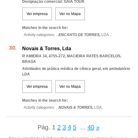
Designação comercial: GAIA TOUR
Ver empresa
Ver no Mapa
Matches in the search for:
Activity categories: ...
ENCANTO DE TORRES,
LDA
...
Novais & Torres, Lda
R AMIEIRA 34, 4755-272
,
MACIEIRA RATES BARCELOS
,
BRAGA
Atividades de prática médica de clínica geral, em ambulatório
LDA
Ver empresa
Ver no Mapa
Matches in the search for:
Activity categories: ...
NOVAIS & TORRES,
LDA
...
Pág.
1
2
3
4
5
...
40
»