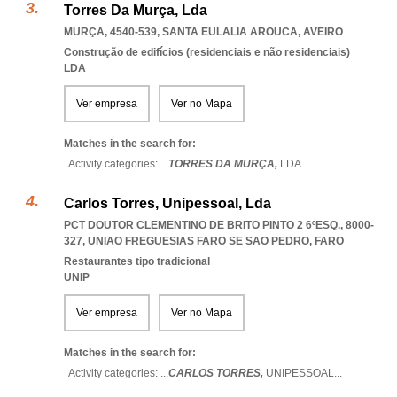
Torres Da Murça, Lda
MURÇA, 4540-539
,
SANTA EULALIA AROUCA
,
AVEIRO
Construção de edifícios (residenciais e não residenciais)
LDA
Ver empresa
Ver no Mapa
Matches in the search for:
Activity categories: ...
TORRES DA MURÇA,
LDA
...
Carlos Torres, Unipessoal, Lda
PCT DOUTOR CLEMENTINO DE BRITO PINTO 2 6ºESQ., 8000-
327
,
UNIAO FREGUESIAS FARO SE SAO PEDRO
,
FARO
Restaurantes tipo tradicional
UNIP
Ver empresa
Ver no Mapa
Matches in the search for:
Activity categories: ...
CARLOS TORRES,
UNIPESSOAL
...