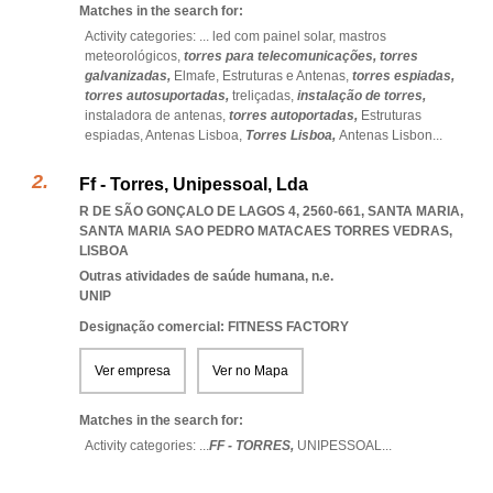
Matches in the search for:
Activity categories: ...
led com painel solar,
mastros
meteorológicos,
torres para telecomunicações,
torres
galvanizadas,
Elmafe,
Estruturas e Antenas,
torres espiadas,
torres autosuportadas,
treliçadas,
instalação de torres,
instaladora de antenas,
torres autoportadas,
Estruturas
espiadas,
Antenas Lisboa,
Torres Lisboa,
Antenas Lisbon
...
Ff - Torres, Unipessoal, Lda
R DE SÃO GONÇALO DE LAGOS 4, 2560-661, SANTA MARIA
,
SANTA MARIA SAO PEDRO MATACAES TORRES VEDRAS
,
LISBOA
Outras atividades de saúde humana, n.e.
UNIP
Designação comercial: FITNESS FACTORY
Ver empresa
Ver no Mapa
Matches in the search for:
Activity categories: ...
FF - TORRES,
UNIPESSOAL
...