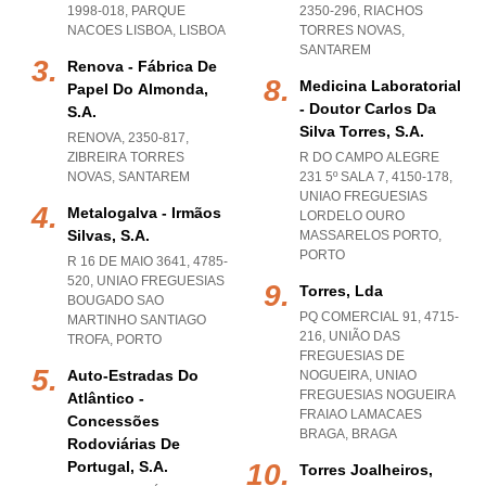
1998-018
,
PARQUE
2350-296
,
RIACHOS
NACOES LISBOA
,
LISBOA
TORRES NOVAS
,
SANTAREM
Renova - Fábrica De
Medicina Laboratorial
Papel Do Almonda,
- Doutor Carlos Da
S.a.
Silva Torres, S.a.
RENOVA, 2350-817
,
ZIBREIRA TORRES
R DO CAMPO ALEGRE
NOVAS
,
SANTAREM
231 5º SALA 7, 4150-178
,
UNIAO FREGUESIAS
Metalogalva - Irmãos
LORDELO OURO
Silvas, S.a.
MASSARELOS PORTO
,
PORTO
R 16 DE MAIO 3641, 4785-
520
,
UNIAO FREGUESIAS
Torres, Lda
BOUGADO SAO
PQ COMERCIAL 91, 4715-
MARTINHO SANTIAGO
216, UNIÃO DAS
TROFA
,
PORTO
FREGUESIAS DE
Auto-Estradas Do
NOGUEIRA
,
UNIAO
FREGUESIAS NOGUEIRA
Atlântico -
FRAIAO LAMACAES
Concessões
BRAGA
,
BRAGA
Rodoviárias De
Portugal, S.a.
Torres Joalheiros,