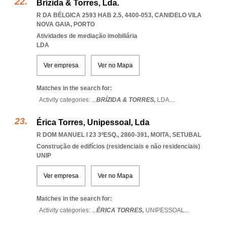
Brízida & Torres, Lda.
R DA BÉLGICA 2593 HAB 2.5, 4400-053
,
CANIDELO VILA
NOVA GAIA
,
PORTO
Atividades de mediação imobiliária
LDA
Ver empresa
Ver no Mapa
Matches in the search for:
Activity categories: ...
BRÍZIDA & TORRES,
LDA.
...
Érica Torres, Unipessoal, Lda
R DOM MANUEL I 23 3ºESQ., 2860-391
,
MOITA
,
SETUBAL
Construção de edifícios (residenciais e não residenciais)
UNIP
Ver empresa
Ver no Mapa
Matches in the search for:
Activity categories: ...
ÉRICA TORRES,
UNIPESSOAL
...