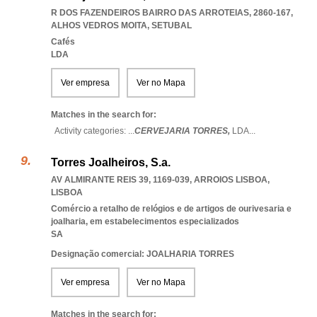
R DOS FAZENDEIROS BAIRRO DAS ARROTEIAS, 2860-167
,
ALHOS VEDROS MOITA
,
SETUBAL
Cafés
LDA
Ver empresa
Ver no Mapa
Matches in the search for:
Activity categories: ...
CERVEJARIA TORRES,
LDA
...
Torres Joalheiros, S.a.
AV ALMIRANTE REIS 39, 1169-039
,
ARROIOS LISBOA
,
LISBOA
Comércio a retalho de relógios e de artigos de ourivesaria e
joalharia, em estabelecimentos especializados
SA
Designação comercial: JOALHARIA TORRES
Ver empresa
Ver no Mapa
Matches in the search for: