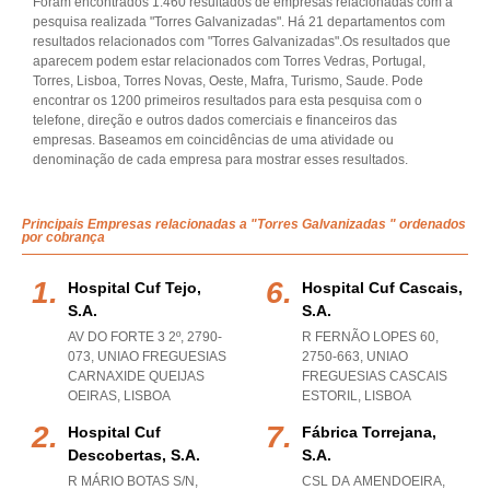
Foram encontrados 1.460 resultados de empresas relacionadas com a
pesquisa realizada "Torres Galvanizadas". Há 21 departamentos com
resultados relacionados com "Torres Galvanizadas".Os resultados que
aparecem podem estar relacionados com Torres Vedras, Portugal,
Torres, Lisboa, Torres Novas, Oeste, Mafra, Turismo, Saude. Pode
encontrar os 1200 primeiros resultados para esta pesquisa com o
telefone, direção e outros dados comerciais e financeiros das
empresas. Baseamos em coincidências de uma atividade ou
denominação de cada empresa para mostrar esses resultados.
Principais Empresas relacionadas a "Torres Galvanizadas " ordenados
por cobrança
Hospital Cuf Tejo,
Hospital Cuf Cascais,
S.a.
S.a.
AV DO FORTE 3 2º, 2790-
R FERNÃO LOPES 60,
073
,
UNIAO FREGUESIAS
2750-663
,
UNIAO
CARNAXIDE QUEIJAS
FREGUESIAS CASCAIS
OEIRAS
,
LISBOA
ESTORIL
,
LISBOA
Hospital Cuf
Fábrica Torrejana,
Descobertas, S.a.
S.a.
R MÁRIO BOTAS S/N,
CSL DA AMENDOEIRA,