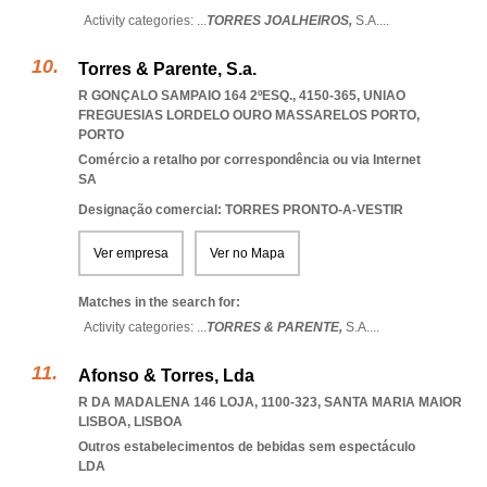
Activity categories: ...
TORRES JOALHEIROS,
S.A.
...
Torres & Parente, S.a.
R GONÇALO SAMPAIO 164 2ºESQ., 4150-365
,
UNIAO
FREGUESIAS LORDELO OURO MASSARELOS PORTO
,
PORTO
Comércio a retalho por correspondência ou via Internet
SA
Designação comercial: TORRES PRONTO-A-VESTIR
Ver empresa
Ver no Mapa
Matches in the search for:
Activity categories: ...
TORRES & PARENTE,
S.A.
...
Afonso & Torres, Lda
R DA MADALENA 146 LOJA, 1100-323
,
SANTA MARIA MAIOR
LISBOA
,
LISBOA
Outros estabelecimentos de bebidas sem espectáculo
LDA