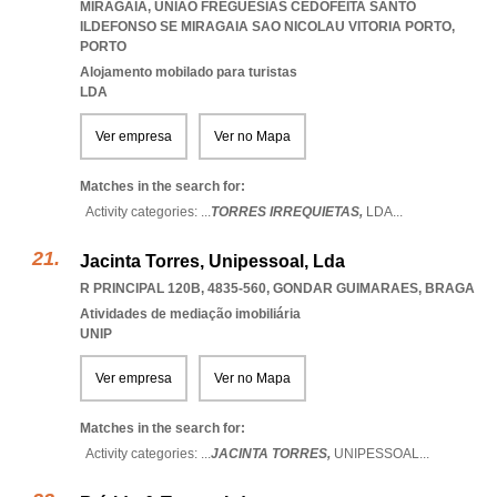
MIRAGAIA
,
UNIAO FREGUESIAS CEDOFEITA SANTO
ILDEFONSO SE MIRAGAIA SAO NICOLAU VITORIA PORTO
,
PORTO
Alojamento mobilado para turistas
LDA
Ver empresa
Ver no Mapa
Matches in the search for:
Activity categories: ...
TORRES IRREQUIETAS,
LDA
...
Jacinta Torres, Unipessoal, Lda
R PRINCIPAL 120B, 4835-560
,
GONDAR GUIMARAES
,
BRAGA
Atividades de mediação imobiliária
UNIP
Ver empresa
Ver no Mapa
Matches in the search for:
Activity categories: ...
JACINTA TORRES,
UNIPESSOAL
...