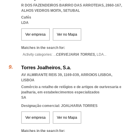
R DOS FAZENDEIROS BAIRRO DAS ARROTEIAS, 2860-167
,
ALHOS VEDROS MOITA
,
SETUBAL
Cafés
LDA
Ver empresa
Ver no Mapa
Matches in the search for:
Activity categories: ...
CERVEJARIA TORRES,
LDA
...
Torres Joalheiros, S.a.
AV ALMIRANTE REIS 39, 1169-039
,
ARROIOS LISBOA
,
LISBOA
Comércio a retalho de relógios e de artigos de ourivesaria e
joalharia, em estabelecimentos especializados
SA
Designação comercial: JOALHARIA TORRES
Ver empresa
Ver no Mapa
Matches in the search for: