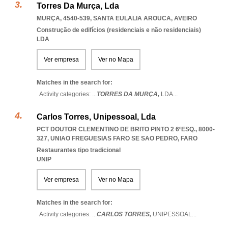
Torres Da Murça, Lda
MURÇA, 4540-539
,
SANTA EULALIA AROUCA
,
AVEIRO
Construção de edifícios (residenciais e não residenciais)
LDA
Ver empresa
Ver no Mapa
Matches in the search for:
Activity categories: ...
TORRES DA MURÇA,
LDA
...
Carlos Torres, Unipessoal, Lda
PCT DOUTOR CLEMENTINO DE BRITO PINTO 2 6ºESQ., 8000-
327
,
UNIAO FREGUESIAS FARO SE SAO PEDRO
,
FARO
Restaurantes tipo tradicional
UNIP
Ver empresa
Ver no Mapa
Matches in the search for:
Activity categories: ...
CARLOS TORRES,
UNIPESSOAL
...