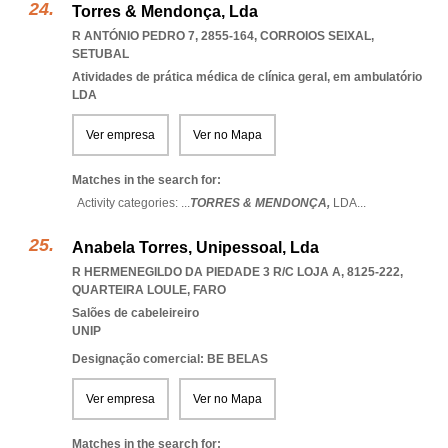
Torres & Mendonça, Lda
R ANTÓNIO PEDRO 7, 2855-164
,
CORROIOS SEIXAL
,
SETUBAL
Atividades de prática médica de clínica geral, em ambulatório
LDA
Ver empresa
Ver no Mapa
Matches in the search for:
Activity categories: ...
TORRES & MENDONÇA,
LDA
...
Anabela Torres, Unipessoal, Lda
R HERMENEGILDO DA PIEDADE 3 R/C LOJA A, 8125-222
,
QUARTEIRA LOULE
,
FARO
Salões de cabeleireiro
UNIP
Designação comercial: BE BELAS
Ver empresa
Ver no Mapa
Matches in the search for: