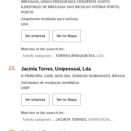
MIRAGAIA
,
UNIAO FREGUESIAS CEDOFEITA SANTO
ILDEFONSO SE MIRAGAIA SAO NICOLAU VITORIA PORTO
,
PORTO
Alojamento mobilado para turistas
LDA
Ver empresa
Ver no Mapa
Matches in the search for:
Activity categories: ...
TORRES IRREQUIETAS,
LDA
...
Jacinta Torres, Unipessoal, Lda
R PRINCIPAL 120B, 4835-560
,
GONDAR GUIMARAES
,
BRAGA
Atividades de mediação imobiliária
UNIP
Ver empresa
Ver no Mapa
Matches in the search for:
Activity categories: ...
JACINTA TORRES,
UNIPESSOAL
...