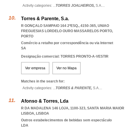
Activity categories: ...
TORRES JOALHEIROS,
S.A.
...
Torres & Parente, S.a.
R GONÇALO SAMPAIO 164 2ºESQ., 4150-365
,
UNIAO
FREGUESIAS LORDELO OURO MASSARELOS PORTO
,
PORTO
Comércio a retalho por correspondência ou via Internet
SA
Designação comercial: TORRES PRONTO-A-VESTIR
Ver empresa
Ver no Mapa
Matches in the search for:
Activity categories: ...
TORRES & PARENTE,
S.A.
...
Afonso & Torres, Lda
R DA MADALENA 146 LOJA, 1100-323
,
SANTA MARIA MAIOR
LISBOA
,
LISBOA
Outros estabelecimentos de bebidas sem espectáculo
LDA