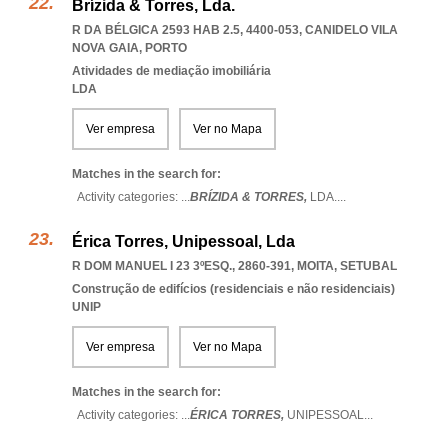
Brízida & Torres, Lda.
R DA BÉLGICA 2593 HAB 2.5, 4400-053
,
CANIDELO VILA
NOVA GAIA
,
PORTO
Atividades de mediação imobiliária
LDA
Ver empresa
Ver no Mapa
Matches in the search for:
Activity categories: ...
BRÍZIDA & TORRES,
LDA.
...
Érica Torres, Unipessoal, Lda
R DOM MANUEL I 23 3ºESQ., 2860-391
,
MOITA
,
SETUBAL
Construção de edifícios (residenciais e não residenciais)
UNIP
Ver empresa
Ver no Mapa
Matches in the search for:
Activity categories: ...
ÉRICA TORRES,
UNIPESSOAL
...