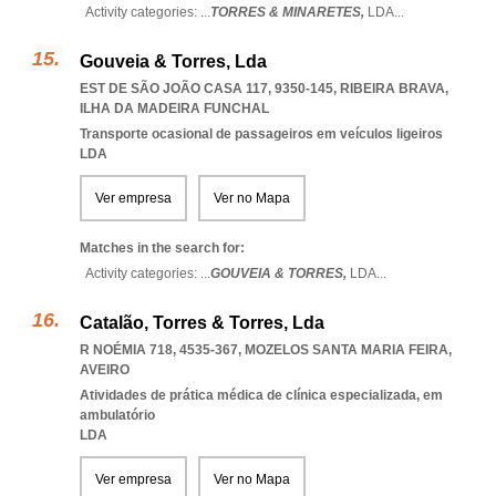
Activity categories: ...
TORRES & MINARETES,
LDA
...
Gouveia & Torres, Lda
EST DE SÃO JOÃO CASA 117, 9350-145
,
RIBEIRA BRAVA
,
ILHA DA MADEIRA FUNCHAL
Transporte ocasional de passageiros em veículos ligeiros
LDA
Ver empresa
Ver no Mapa
Matches in the search for:
Activity categories: ...
GOUVEIA & TORRES,
LDA
...
Catalão, Torres & Torres, Lda
R NOÉMIA 718, 4535-367
,
MOZELOS SANTA MARIA FEIRA
,
AVEIRO
Atividades de prática médica de clínica especializada, em
ambulatório
LDA
Ver empresa
Ver no Mapa