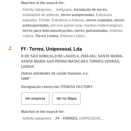
Matches in the search for:
Activity categories: ...
treliçadas,
instalação de torres,
instaladora de antenas,
torres autoportadas,
Estruturas
espiadas,
Elmafe,
Estruturas e Antenas,
torres espiadas,
torres
autosuportadas,
led com painel solar,
mastros meteorológicos,
torres para telecomunicações,
torres galvanizadas,
Antenas
Lisboa,
Torres Lisboa,
Antenas Lisbon
...
Ff - Torres, Unipessoal, Lda
R DE SÃO GONÇALO DE LAGOS 4, 2560-661, SANTA MARIA
,
SANTA MARIA SAO PEDRO MATACAES TORRES VEDRAS
,
LISBOA
Outras atividades de saúde humana, n.e.
UNIP
Designação comercial: FITNESS FACTORY
Ver empresa
Ver no Mapa
Matches in the search for:
Activity categories: ...
FF - TORRES,
UNIPESSOAL
...