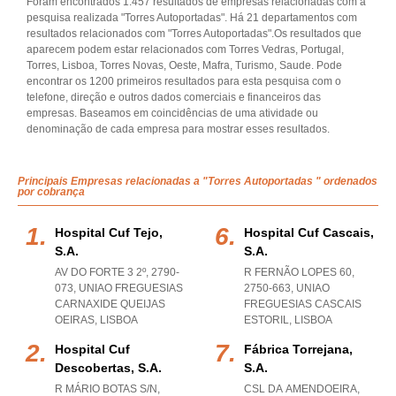
Foram encontrados 1.457 resultados de empresas relacionadas com a
pesquisa realizada "Torres Autoportadas". Há 21 departamentos com
resultados relacionados com "Torres Autoportadas".Os resultados que
aparecem podem estar relacionados com Torres Vedras, Portugal,
Torres, Lisboa, Torres Novas, Oeste, Mafra, Turismo, Saude. Pode
encontrar os 1200 primeiros resultados para esta pesquisa com o
telefone, direção e outros dados comerciais e financeiros das
empresas. Baseamos em coincidências de uma atividade ou
denominação de cada empresa para mostrar esses resultados.
Principais Empresas relacionadas a "Torres Autoportadas " ordenados
por cobrança
Hospital Cuf Tejo,
Hospital Cuf Cascais,
S.a.
S.a.
AV DO FORTE 3 2º, 2790-
R FERNÃO LOPES 60,
073
,
UNIAO FREGUESIAS
2750-663
,
UNIAO
CARNAXIDE QUEIJAS
FREGUESIAS CASCAIS
OEIRAS
,
LISBOA
ESTORIL
,
LISBOA
Hospital Cuf
Fábrica Torrejana,
Descobertas, S.a.
S.a.
R MÁRIO BOTAS S/N,
CSL DA AMENDOEIRA,