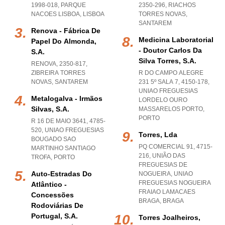
1998-018
,
PARQUE
2350-296
,
RIACHOS
NACOES LISBOA
,
LISBOA
TORRES NOVAS
,
SANTAREM
Renova - Fábrica De
Medicina Laboratorial
Papel Do Almonda,
- Doutor Carlos Da
S.a.
Silva Torres, S.a.
RENOVA, 2350-817
,
ZIBREIRA TORRES
R DO CAMPO ALEGRE
NOVAS
,
SANTAREM
231 5º SALA 7, 4150-178
,
UNIAO FREGUESIAS
Metalogalva - Irmãos
LORDELO OURO
Silvas, S.a.
MASSARELOS PORTO
,
PORTO
R 16 DE MAIO 3641, 4785-
520
,
UNIAO FREGUESIAS
Torres, Lda
BOUGADO SAO
PQ COMERCIAL 91, 4715-
MARTINHO SANTIAGO
216, UNIÃO DAS
TROFA
,
PORTO
FREGUESIAS DE
Auto-Estradas Do
NOGUEIRA
,
UNIAO
FREGUESIAS NOGUEIRA
Atlântico -
FRAIAO LAMACAES
Concessões
BRAGA
,
BRAGA
Rodoviárias De
Portugal, S.a.
Torres Joalheiros,