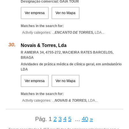
Designação comercial: GAIA TOUR
Ver empresa
Ver no Mapa
Matches in the search for:
Activity categories: ...
ENCANTO DE TORRES,
LDA
...
Novais & Torres, Lda
R AMIEIRA 34, 4755-272
,
MACIEIRA RATES BARCELOS
,
BRAGA
Atividades de prática médica de clínica geral, em ambulatório
LDA
Ver empresa
Ver no Mapa
Matches in the search for:
Activity categories: ...
NOVAIS & TORRES,
LDA
...
Pág.
1
2
3
4
5
...
40
»