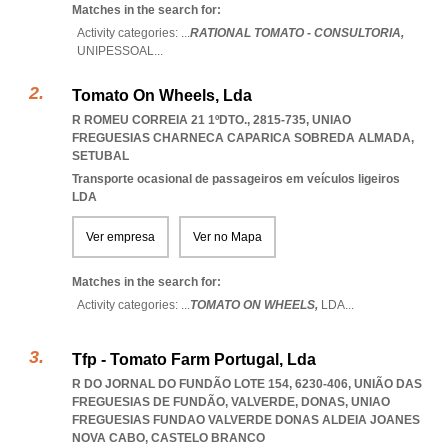
Matches in the search for:
Activity categories: ...
RATIONAL TOMATO - CONSULTORIA,
UNIPESSOAL
...
Tomato On Wheels, Lda
R ROMEU CORREIA 21 1ºDTO., 2815-735
,
UNIAO
FREGUESIAS CHARNECA CAPARICA SOBREDA ALMADA
,
SETUBAL
Transporte ocasional de passageiros em veículos ligeiros
LDA
Ver empresa
Ver no Mapa
Matches in the search for:
Activity categories: ...
TOMATO ON WHEELS,
LDA
...
Tfp - Tomato Farm Portugal, Lda
R DO JORNAL DO FUNDÃO LOTE 154, 6230-406, UNIÃO DAS
FREGUESIAS DE FUNDÃO, VALVERDE, DONAS
,
UNIAO
FREGUESIAS FUNDAO VALVERDE DONAS ALDEIA JOANES
NOVA CABO
,
CASTELO BRANCO