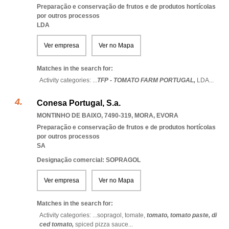
Preparação e conservação de frutos e de produtos hortícolas
por outros processos
LDA
Ver empresa
Ver no Mapa
Matches in the search for:
Activity categories: ...
TFP - TOMATO FARM PORTUGAL,
LDA
...
Conesa Portugal, S.a.
MONTINHO DE BAIXO, 7490-319
,
MORA
,
EVORA
Preparação e conservação de frutos e de produtos hortícolas
por outros processos
SA
Designação comercial: SOPRAGOL
Ver empresa
Ver no Mapa
Matches in the search for:
Activity categories: ...
sopragol,
tomate,
tomato,
tomato paste,
di
ced tomato,
spiced pizza sauce
...