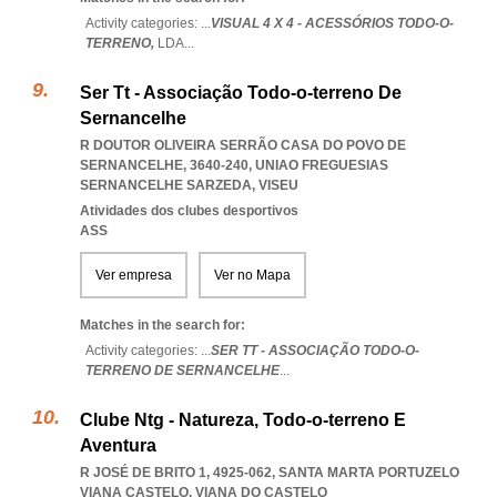
Activity categories: ...
VISUAL 4 X 4 - ACESSÓRIOS TODO-O-
TERRENO,
LDA
...
Ser Tt - Associação Todo-o-terreno De
Sernancelhe
R DOUTOR OLIVEIRA SERRÃO CASA DO POVO DE
SERNANCELHE, 3640-240
,
UNIAO FREGUESIAS
SERNANCELHE SARZEDA
,
VISEU
Atividades dos clubes desportivos
ASS
Ver empresa
Ver no Mapa
Matches in the search for:
Activity categories: ...
SER TT - ASSOCIAÇÃO TODO-O-
TERRENO DE SERNANCELHE
...
Clube Ntg - Natureza, Todo-o-terreno E
Aventura
R JOSÉ DE BRITO 1, 4925-062
,
SANTA MARTA PORTUZELO
VIANA CASTELO
,
VIANA DO CASTELO