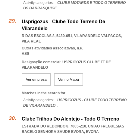
Activity categories: ...
CLUBE MOTARDS E TODO O TERRENO
OS BARRASQUICE
...
Usprigozus - Clube Todo Terreno De
Vilarandelo
R DAS ESCOLAS 8, 5430-651
,
VILARANDELO VALPACOS
,
VILA REAL
Outras atividades associativas, n.e.
ASS
Designação comercial: USPRIGOZUS CLUBE TT DE
VILARANDELO
Ver empresa
Ver no Mapa
Matches in the search for:
Activity categories: ...
USPRIGOZUS - CLUBE TODO TERRENO
DE VILARANDELO
...
Clube Trilhos Do Alentejo - Todo O Terreno
ESTRADA DO REDONDO 8, 7005-210
,
UNIAO FREGUESIAS
BACELO SENHORA SAUDE EVORA
,
EVORA