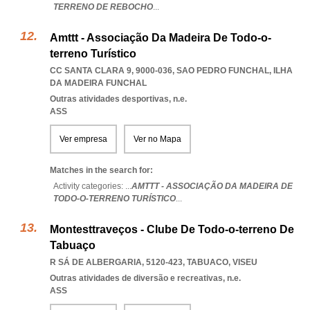
TERRENO DE REBOCHO
...
Amttt - Associação Da Madeira De Todo-o-
terreno Turístico
CC SANTA CLARA 9, 9000-036
,
SAO PEDRO FUNCHAL
,
ILHA
DA MADEIRA FUNCHAL
Outras atividades desportivas, n.e.
ASS
Ver empresa
Ver no Mapa
Matches in the search for:
Activity categories: ...
AMTTT - ASSOCIAÇÃO DA MADEIRA DE
TODO-O-TERRENO TURÍSTICO
...
Montesttraveços - Clube De Todo-o-terreno De
Tabuaço
R SÁ DE ALBERGARIA, 5120-423
,
TABUACO
,
VISEU
Outras atividades de diversão e recreativas, n.e.
ASS