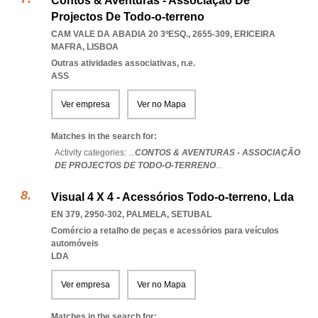
Contos & Aventuras - Associação De
Projectos De Todo-o-terreno
CAM VALE DA ABADIA 20 3ºESQ., 2655-309
,
ERICEIRA
MAFRA
,
LISBOA
Outras atividades associativas, n.e.
ASS
Ver empresa
Ver no Mapa
Matches in the search for:
Activity categories: ...
CONTOS & AVENTURAS - ASSOCIAÇÃO
DE PROJECTOS DE TODO-O-TERRENO
...
Visual 4 X 4 - Acessórios Todo-o-terreno, Lda
EN 379, 2950-302
,
PALMELA
,
SETUBAL
Comércio a retalho de peças e acessórios para veículos
automóveis
LDA
Ver empresa
Ver no Mapa
Matches in the search for: