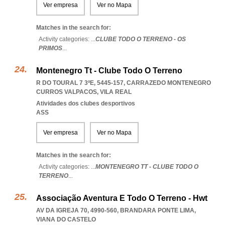
Ver empresa
Ver no Mapa
Matches in the search for:
Activity categories: ...
CLUBE TODO O TERRENO - OS
PRIMOS
...
Montenegro Tt - Clube Todo O Terreno
R DO TOURAL 7 3ºE, 5445-157
,
CARRAZEDO MONTENEGRO
CURROS VALPACOS
,
VILA REAL
Atividades dos clubes desportivos
ASS
Ver empresa
Ver no Mapa
Matches in the search for:
Activity categories: ...
MONTENEGRO TT - CLUBE TODO O
TERRENO
...
Associação Aventura E Todo O Terreno - Hwt
AV DA IGREJA 70, 4990-560
,
BRANDARA PONTE LIMA
,
VIANA DO CASTELO