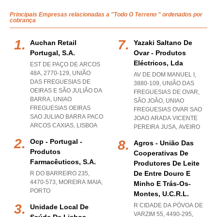
Principais Empresas relacionadas a "Todo O Terreno " ordenados por
cobrança
Auchan Retail
Yazaki Saltano De
Portugal, S.a.
Ovar - Produtos
Eléctricos, Lda
EST DE PAÇO DE ARCOS
48A, 2770-129, UNIÃO
AV DE DOM MANUEL I,
DAS FREGUESIAS DE
3880-109, UNIÃO DAS
OEIRAS E SÃO JULIÃO DA
FREGUESIAS DE OVAR,
BARRA
,
UNIAO
SÃO JOÃO
,
UNIAO
FREGUESIAS OEIRAS
FREGUESIAS OVAR SAO
SAO JULIAO BARRA PACO
JOAO ARADA VICENTE
ARCOS CAXIAS
,
LISBOA
PEREIRA JUSA
,
AVEIRO
Ocp - Portugal -
Agros - União Das
Produtos
Cooperativas De
Farmacêuticos, S.a.
Produtores De Leite
De Entre Douro E
R DO BARREIRO 235,
4470-573
,
MOREIRA MAIA
,
Minho E Trás-Os-
PORTO
Montes, U.c.r.l.
R CIDADE DA PÓVOA DE
Unidade Local De
VARZIM 55, 4490-295,