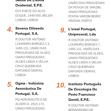
Saúde De Lisboa
UNIÃO DAS FREGUESIAS
Ocidental, E.p.e.
DA POVOA DE VARZIM
,
EST FORTE DO ALTO
UNIAO FREGUESIAS
DUQUE, 1449-005
,
BELEM
POVOA VARZIM BEIRIZ
LISBOA
,
LISBOA
ARGIVAI
,
PORTO
Sovena Oilseeds
L'oreal Portugal,
Portugal, S.a.
Unipessoal, Lda
R DOUTOR ANTÓNIO
R DOUTOR ANTÓNIO
LOUREIRO BORGES 2 3,
LOUREIRO BORGES 7,
1495-131, UNIÃO DAS
1495-131, UNIÃO DAS
FREGUESIAS DE ALGES
,
FREGUESIAS DE ALGES
,
UNIAO FREGUESIAS
UNIAO FREGUESIAS
ALGES LINDA A VELHA
ALGES LINDA A VELHA
CRUZ QUEBRADA
CRUZ QUEBRADA
DAFUNDO OEIRAS
,
DAFUNDO OEIRAS
,
LISBOA
LISBOA
Ogma - Indústria
Instituto Português
Aeronáutica De
De Oncologia Do
Portugal, S.a.
Porto Francisco
Gentil, E.p.e.
PQ AERONÁUTICO DE
ALVERCA, 2615-173
,
R DOUTOR ANTÓNIO
UNIAO FREGUESIAS
BERNARDINO DE