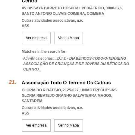
Centro
AV BISSAYA BARRETO HOSPITAL PEDIÁTRICO, 3000-076
,
SANTO ANTONIO OLIVAIS COIMBRA
,
COIMBRA
Outras atividades associativas, n.e.
ASS
Ver empresa
Ver no Mapa
Matches in the search for:
Activity categories: ...
D.T.T. - DIABÉTICOS-TODO-O-TERRENO
ASSOCIAÇÃO DE CRIANÇAS E DE JOVENS DIABÉTICOS DO
CENTRO
...
Associação Todo O Terreno Os Cabras
GLÓRIA DO RIBATEJO, 2125-027
,
UNIAO FREGUESIAS
GLORIA RIBATEJO GRANHO SALVATERRA MAGOS
,
SANTAREM
Outras atividades associativas, n.e.
ASS
Ver empresa
Ver no Mapa