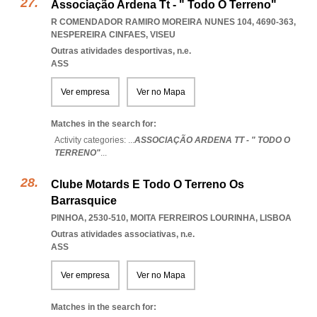
Associação Ardena Tt - " Todo O Terreno"
R COMENDADOR RAMIRO MOREIRA NUNES 104, 4690-363
,
NESPEREIRA CINFAES
,
VISEU
Outras atividades desportivas, n.e.
ASS
Ver empresa
Ver no Mapa
Matches in the search for:
Activity categories: ...
ASSOCIAÇÃO ARDENA TT - " TODO O
TERRENO"
...
Clube Motards E Todo O Terreno Os
Barrasquice
PINHOA, 2530-510
,
MOITA FERREIROS LOURINHA
,
LISBOA
Outras atividades associativas, n.e.
ASS
Ver empresa
Ver no Mapa
Matches in the search for: