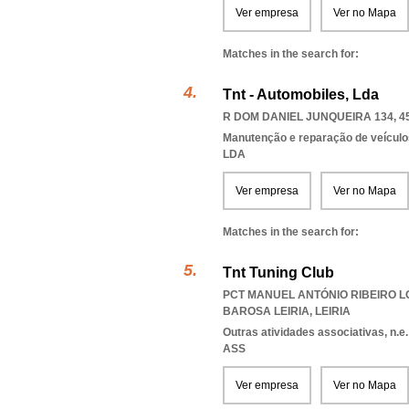
Ver empresa
Ver no Mapa
Matches in the search for:
Tnt - Automobiles, Lda
R DOM DANIEL JUNQUEIRA 134, 4
Manutenção e reparação de veícul
LDA
Ver empresa
Ver no Mapa
Matches in the search for:
Tnt Tuning Club
PCT MANUEL ANTÓNIO RIBEIRO LOT
BAROSA LEIRIA
,
LEIRIA
Outras atividades associativas, n.e.
ASS
Ver empresa
Ver no Mapa