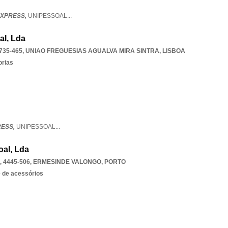
EXPRESS,
UNIPESSOAL
...
al, Lda
735-465
,
UNIAO FREGUESIAS AGUALVA MIRA SINTRA
,
LISBOA
orias
RESS,
UNIPESSOAL
...
oal, Lda
 4445-506
,
ERMESINDE VALONGO
,
PORTO
e de acessórios