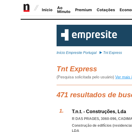
Início Empresite Portugal
Tnt Express
Tnt Express
(Pesquisa solicitada pelo usuário)
Ver mais 
471 resultados de bus
T.n.t. - Construções, Lda
R DAS PRAGES, 3060-096
,
CADIM
Construção de edifícios (residenciai
LDA