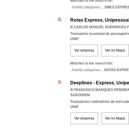
Matches in the search for:
Activity categories: ...
SMILE EXPRE
Rotas Express, Unipessoal
R CARLOS MANUEL RODRIGUES FR
Transporte ocasional de passageiro
UNIP
Ver empresa
Ver no Mapa
Matches in the search for:
Activity categories: ...
ROTAS EXPRE
Deeplines - Express, Unip
R FRANCISCO MARQUES PEREIRA P
SANTAREM
Transportes rodoviários de mercad
UNIP
Ver empresa
Ver no Mapa