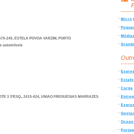
F
Micro
Peque
Média
570-245
,
ESTELA POVOA VARZIM
,
PORTO
Grand
os automóveis
Outr
Expre
Estafe
Carga
E 3 3ºESQ., 2415-424
,
UNIAO FREGUESIAS MARRAZES
Entre
Expre
Gesta
Ocean 
Portug