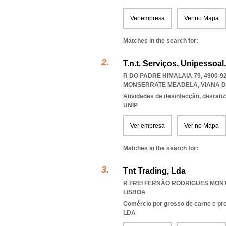
Ver empresa
Ver no Mapa
Matches in the search for:
T.n.t. Serviços, Unipessoal
R DO PADRE HIMALAIA 79, 4900-9
MONSERRATE MEADELA
,
VIANA 
Atividades de desinfecção, desratiz
UNIP
Ver empresa
Ver no Mapa
Matches in the search for:
Tnt Trading, Lda
R FREI FERNÃO RODRIGUES MONTE
LISBOA
Comércio por grosso de carne e pr
LDA