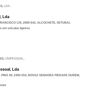
SS,
LDA
...
, Lda
ANCISCO 139, 2890-042
,
ALCOCHETE
,
SETUBAL
s em veículos ligeiros
SS,
UNIPESSOAL
...
essoal, Lda
INA 49, 2490-554
,
NOSSA SENHORA PIEDADE OUREM
,
orias