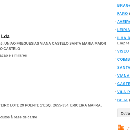
BRAG
FARO
AVEIR
LEIRI
, Lda
ILHA 
Empre
26
,
UNIAO FREGUESIAS VIANA CASTELO SANTA MARIA MAIOR
DO CASTELO
VISEU
ação e similares
COIM
SANT
VIANA
CAST
VILA 
BEJA
IRO LOTE 29 POENTE 1ºESQ., 2655-354
,
ERICEIRA MAFRA
,
odutos à base de carne
D