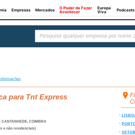
Pesquisar:
informações
F
ca para Tnt Express
C
LISBO
A CANTANHEDE
,
COIMBRA
PORT
s e não residenciais)
SETÚ