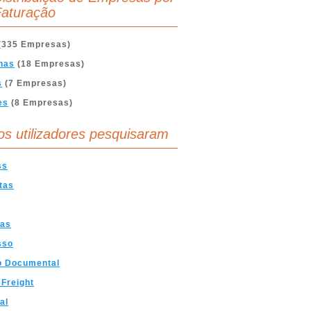
aturação
(335 Empresas)
nas
(18 Empresas)
s
(7 Empresas)
es
(8 Empresas)
os utilizadores pesquisaram
ss
tas
gas
sso
o Documental
Freight
al