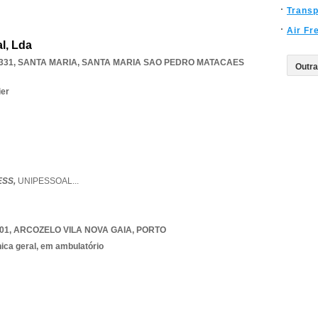
Transp
Air Fr
l, Lda
331, SANTA MARIA
,
SANTA MARIA SAO PEDRO MATACAES
ier
ESS,
UNIPESSOAL
...
01
,
ARCOZELO VILA NOVA GAIA
,
PORTO
nica geral, em ambulatório