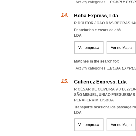
Activity categories: ...
COMPLY EXPR
Boba Express, Lda
R DOUTOR JOÃO DAS REGRAS 146
Pastelarias e casas de chá
LDA
Ver empresa
Ver no Mapa
Matches in the search for:
Activity categories: ...
BOBA EXPRE
Gutierrez Express, Lda
R CÉSAR DE OLIVEIRA 9 3ºB, 271
SÃO MIGUEL
,
UNIAO FREGUESIAS
PENAFERRIM
,
LISBOA
Transporte ocasional de passageiro
LDA
Ver empresa
Ver no Mapa