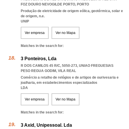
FOZ DOURO NEVOGILDE PORTO
,
PORTO
Produção de eletricidade de origem eólica, geotérmica, solar e
de origem, n.e.
UNIP
Ver empresa
Ver no Mapa
Matches in the search for:
3 Ponteiros, Lda
R DOS CAMILOS 45 R/C, 5050-273
,
UNIAO FREGUESIAS
PESO REGUA GODIM
,
VILA REAL
Comércio a retalho de relógios e de artigos de ourivesaria e
joalharia, em estabelecimentos especializados
LDA
Ver empresa
Ver no Mapa
Matches in the search for:
3 Axid, Unipessoal. Lda