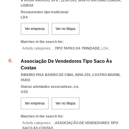
R ROSA ARAÚJO 34 6º, 1250-195
,
SANTO ANTONIO LISBOA
,
LISBOA
Restaurantes tipo tradicional
LDA
Ver empresa
Ver no Mapa
Matches in the search for:
Activity categories: ...
TIPO TAPAS DA TRINDADE,
LDA
...
Associação De Vendedores Tipo Saco Às
Costas
RIBEIRO PISA BARRO DE CIMA, 8950-255
,
CASTRO MARIM
,
FARO
Outras atividades associativas, n.e.
ASS
Ver empresa
Ver no Mapa
Matches in the search for:
Activity categories: ...
ASSOCIAÇÃO DE VENDEDORES TIPO
SACO ÀS COSTAS
...