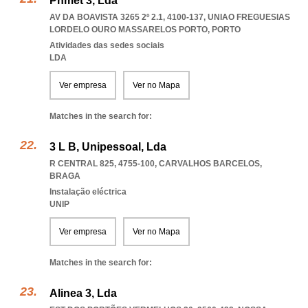
Phmet 3, Lda
AV DA BOAVISTA 3265 2º 2.1, 4100-137
,
UNIAO FREGUESIAS
LORDELO OURO MASSARELOS PORTO
,
PORTO
Atividades das sedes sociais
LDA
Ver empresa
Ver no Mapa
Matches in the search for:
3 L B, Unipessoal, Lda
R CENTRAL 825, 4755-100
,
CARVALHOS BARCELOS
,
BRAGA
Instalação eléctrica
UNIP
Ver empresa
Ver no Mapa
Matches in the search for:
Alinea 3, Lda