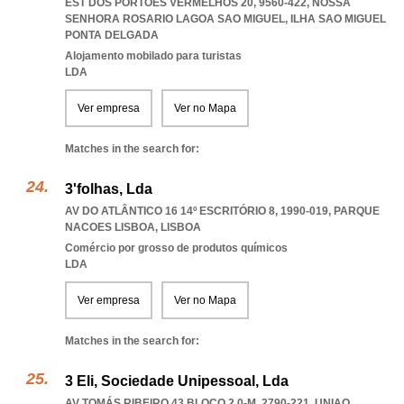
EST DOS PORTÕES VERMELHOS 20, 9560-422
,
NOSSA
SENHORA ROSARIO LAGOA SAO MIGUEL
,
ILHA SAO MIGUEL
PONTA DELGADA
Alojamento mobilado para turistas
LDA
Ver empresa
Ver no Mapa
Matches in the search for:
3'folhas, Lda
AV DO ATLÂNTICO 16 14º ESCRITÓRIO 8, 1990-019
,
PARQUE
NACOES LISBOA
,
LISBOA
Comércio por grosso de produtos químicos
LDA
Ver empresa
Ver no Mapa
Matches in the search for:
3 Eli, Sociedade Unipessoal, Lda
AV TOMÁS RIBEIRO 43 BLOCO 2 0-M, 2790-221
,
UNIAO