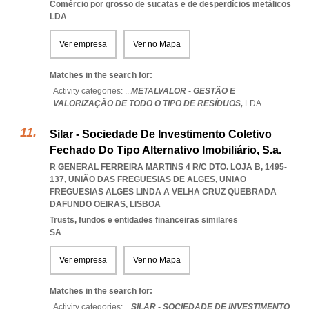
Comércio por grosso de sucatas e de desperdícios metálicos
LDA
Ver empresa
Ver no Mapa
Matches in the search for:
Activity categories: ...
METALVALOR - GESTÃO E
VALORIZAÇÃO DE TODO O TIPO DE RESÍDUOS,
LDA
...
Silar - Sociedade De Investimento Coletivo
Fechado Do Tipo Alternativo Imobiliário, S.a.
R GENERAL FERREIRA MARTINS 4 R/C DTO. LOJA B, 1495-
137, UNIÃO DAS FREGUESIAS DE ALGES
,
UNIAO
FREGUESIAS ALGES LINDA A VELHA CRUZ QUEBRADA
DAFUNDO OEIRAS
,
LISBOA
Trusts, fundos e entidades financeiras similares
SA
Ver empresa
Ver no Mapa
Matches in the search for:
Activity categories: ...
SILAR - SOCIEDADE DE INVESTIMENTO