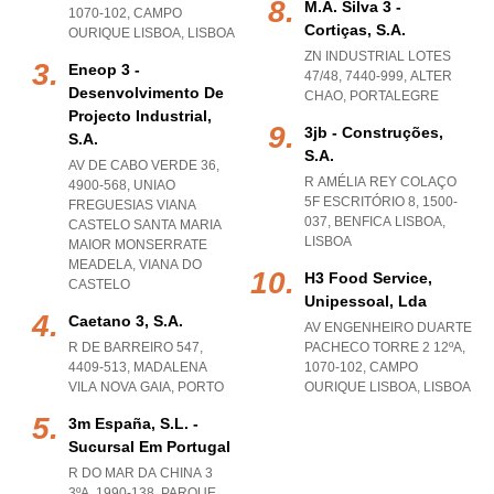
M.a. Silva 3 -
1070-102
,
CAMPO
Cortiças, S.a.
OURIQUE LISBOA
,
LISBOA
ZN INDUSTRIAL LOTES
Eneop 3 -
47/48, 7440-999
,
ALTER
Desenvolvimento De
CHAO
,
PORTALEGRE
Projecto Industrial,
3jb - Construções,
S.a.
S.a.
AV DE CABO VERDE 36,
R AMÉLIA REY COLAÇO
4900-568
,
UNIAO
5F ESCRITÓRIO 8, 1500-
FREGUESIAS VIANA
037
,
BENFICA LISBOA
,
CASTELO SANTA MARIA
LISBOA
MAIOR MONSERRATE
MEADELA
,
VIANA DO
H3 Food Service,
CASTELO
Unipessoal, Lda
Caetano 3, S.a.
AV ENGENHEIRO DUARTE
R DE BARREIRO 547,
PACHECO TORRE 2 12ºA,
4409-513
,
MADALENA
1070-102
,
CAMPO
VILA NOVA GAIA
,
PORTO
OURIQUE LISBOA
,
LISBOA
3m España, S.l. -
Sucursal Em Portugal
R DO MAR DA CHINA 3
3ºA, 1990-138
,
PARQUE