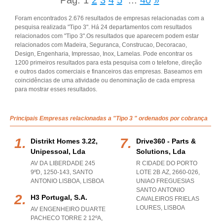
Pág.
1
2
3
4
5
...
40
»
Foram encontrados 2.676 resultados de empresas relacionadas com a
pesquisa realizada "Tipo 3". Há 24 departamentos com resultados
relacionados com "Tipo 3".Os resultados que aparecem podem estar
relacionados com Madeira, Seguranca, Construcao, Decoracao,
Design, Engenharia, Impressao, Inox, Lamelas. Pode encontrar os
1200 primeiros resultados para esta pesquisa com o telefone, direção
e outros dados comerciais e financeiros das empresas. Baseamos em
coincidências de uma atividade ou denominação de cada empresa
para mostrar esses resultados.
Principais Empresas relacionadas a "Tipo 3 " ordenados por cobrança
Distrikt Homes 3.22,
Drive360 - Parts &
Unipessoal, Lda
Solutions, Lda
AV DA LIBERDADE 245
R CIDADE DO PORTO
9ºD, 1250-143
,
SANTO
LOTE 2B AZ, 2660-026
,
ANTONIO LISBOA
,
LISBOA
UNIAO FREGUESIAS
SANTO ANTONIO
H3 Portugal, S.a.
CAVALEIROS FRIELAS
LOURES
,
LISBOA
AV ENGENHEIRO DUARTE
PACHECO TORRE 2 12ºA,