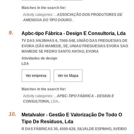
Matches in the search for:
Activity categories: ...
ASSOCIAÇÃO DOS PRODUTORES DE
AMENDOA DO TIPO DOURO
...
Apbc-tipo Fábrica - Design E Consultoria, Lda
TV DAS ANJINHAS 6, 7000-548, UNIÃO DAS FREGUESIAS DE
EVORA (SÃO MAMEDE, SE
,
UNIAO FREGUESIAS EVORA SAO
MAMEDE SE PEDRO SANTO ANTAO
,
EVORA
Atividades de design
LDA
Ver empresa
Ver no Mapa
Matches in the search for:
Activity categories: ...
APBC-TIPO FÁBRICA - DESIGN E
CONSULTORIA,
LDA
...
Metalvalor - Gestão E Valorização De Todo O
Tipo De Resíduos, Lda
R DAS FÁBRICAS 30, 4500-628
,
SILVALDE ESPINHO
,
AVEIRO