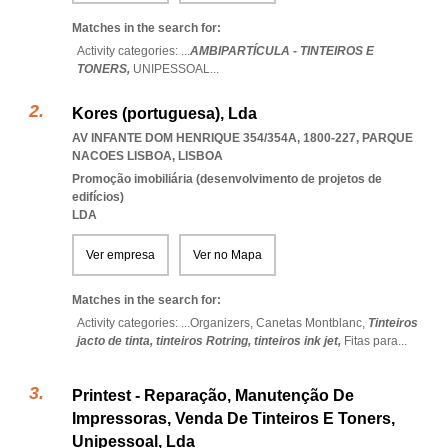
Matches in the search for:
Activity categories: ...
AMBIPARTÍCULA - TINTEIROS E
TONERS,
UNIPESSOAL
...
Kores (portuguesa), Lda
AV INFANTE DOM HENRIQUE 354/354A, 1800-227
,
PARQUE
NACOES LISBOA
,
LISBOA
Promoção imobiliária (desenvolvimento de projetos de
edifícios)
LDA
Ver empresa
Ver no Mapa
Matches in the search for:
Activity categories: ...
Organizers,
Canetas Montblanc,
Tinteiros
jacto de tinta,
tinteiros Rotring,
tinteiros ink jet,
Fitas para
...
Printest - Reparação, Manutenção De
Impressoras, Venda De Tinteiros E Toners,
Unipessoal, Lda