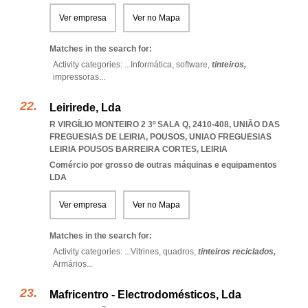
Ver empresa
Ver no Mapa
Matches in the search for:
Activity categories: ...
Informática,
software,
tinteiros,
impressoras
...
Leirirede, Lda
R VIRGÍLIO MONTEIRO 2 3º SALA Q, 2410-408, UNIÃO DAS
FREGUESIAS DE LEIRIA, POUSOS
,
UNIAO FREGUESIAS
LEIRIA POUSOS BARREIRA CORTES
,
LEIRIA
Comércio por grosso de outras máquinas e equipamentos
LDA
Ver empresa
Ver no Mapa
Matches in the search for:
Activity categories: ...
Vitrines,
quadros,
tinteiros reciclados,
Armários
...
Mafricentro - Electrodomésticos, Lda