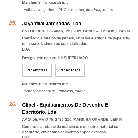
Matches in the search for:
Activity categories: ...
PHC,
santarém,
tinteiros,
toners
...
Jayantilal Jamnadas, Lda
EST DE BENFICA 488A, 1500-105
,
BENFICA LISBOA
,
LISBOA
Comércio a retalho de jornais, revistas e artigos de papelaria,
em estabelecimentos especializados
LDA
Designação comercial: SUPERLIVRO
Ver empresa
Ver no Mapa
Matches in the search for:
Activity categories: ...
tinteiros,
toners
...
Clipel - Equipamentos De Desenho E
Escritório, Lda
AV 1º DE MAIO 75, 2430-210
,
MARINHA GRANDE
,
LEIRIA
Comércio a retalho de máquinas e de outro material de
escritório, em estabelecimentos especializados
LDA