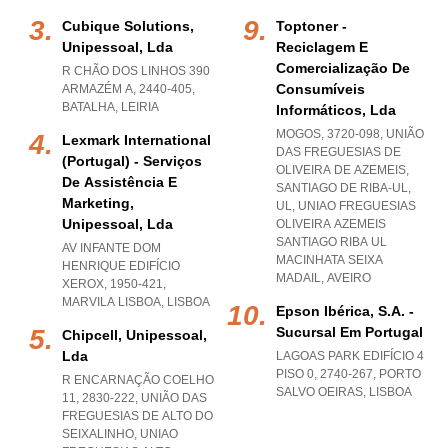
Cubique Solutions,
Toptoner -
Unipessoal, Lda
Reciclagem E
Comercialização De
R CHÃO DOS LINHOS 390
Consumíveis
ARMAZÉM A, 2440-405
,
BATALHA
,
LEIRIA
Informáticos, Lda
MOGOS, 3720-098, UNIÃO
Lexmark International
DAS FREGUESIAS DE
(portugal) - Serviços
OLIVEIRA DE AZEMEIS,
De Assistência E
SANTIAGO DE RIBA-UL,
Marketing,
UL
,
UNIAO FREGUESIAS
Unipessoal, Lda
OLIVEIRA AZEMEIS
SANTIAGO RIBA UL
AV INFANTE DOM
MACINHATA SEIXA
HENRIQUE EDIFÍCIO
MADAIL
,
AVEIRO
XEROX, 1950-421
,
MARVILA LISBOA
,
LISBOA
Epson Ibérica, S.a. -
Sucursal Em Portugal
Chipcell, Unipessoal,
Lda
LAGOAS PARK EDIFÍCIO 4
PISO 0, 2740-267
,
PORTO
R ENCARNAÇÃO COELHO
SALVO OEIRAS
,
LISBOA
11, 2830-222, UNIÃO DAS
FREGUESIAS DE ALTO DO
SEIXALINHO
,
UNIAO