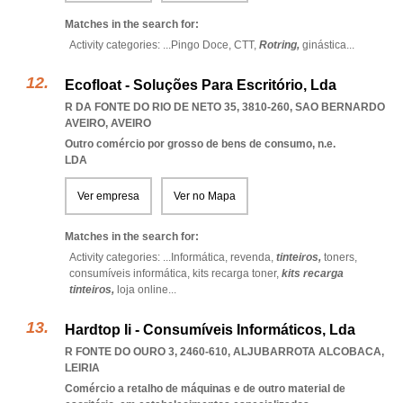
Matches in the search for:
Activity categories: ...
Pingo Doce,
CTT,
Rotring,
ginástica
...
Ecofloat - Soluções Para Escritório, Lda
R DA FONTE DO RIO DE NETO 35, 3810-260
,
SAO BERNARDO
AVEIRO
,
AVEIRO
Outro comércio por grosso de bens de consumo, n.e.
LDA
Ver empresa
Ver no Mapa
Matches in the search for:
Activity categories: ...
Informática,
revenda,
tinteiros,
toners,
consumíveis informática,
kits recarga toner,
kits recarga
tinteiros,
loja online
...
Hardtop Ii - Consumíveis Informáticos, Lda
R FONTE DO OURO 3, 2460-610
,
ALJUBARROTA ALCOBACA
,
LEIRIA
Comércio a retalho de máquinas e de outro material de