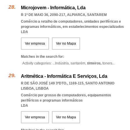
Microjovem - Informática, Lda
R 1º DE MAIO 36, 2090-217
,
ALPIARCA
,
SANTAREM
Comércio a retalho de computadores, unidades periféricas e
programas informáticos, em estabelecimentos especializados
LDA
Ver empresa
Ver no Mapa
Matches in the search for:
Activity categories: ...
Indústria,
santarém,
tinteiros,
toners
...
Aritmética - Informática E Serviços, Lda
R DE SÃO JOSÉ 149 3ºDTO., 1169-115
,
SANTO ANTONIO
LISBOA
,
LISBOA
Comércio por grosso de computadores, equipamentos
periféricos e programas informáticos
LDA
Ver empresa
Ver no Mapa