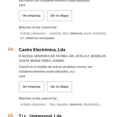
escritório, em estabelecimentos especializados
LDA
Ver empresa
Ver no Mapa
Matches in the search for:
Activity categories: ...
revenda,
fitas,
tinteiros,
toner,
Ambiente,
fax,
tinteiros reciclados
...
Castro Electrónica, Lda
R NOSSA SENHORA DE FÁTIMA 345, 4535-217
,
MOZELOS
SANTA MARIA FEIRA
,
AVEIRO
Comércio a retalho de outros produtos novos, em
estabelecimentos especializados, n.e.
LDA
Ver empresa
Ver no Mapa
Matches in the search for:
Activity categories: ...
fitas,
líquidos,
tinteiros,
Multimédia
...
T.i.c., Unipessoal, Lda