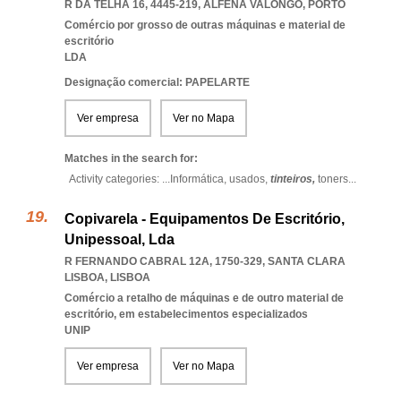
R DA TELHA 16, 4445-219
,
ALFENA VALONGO
,
PORTO
Comércio por grosso de outras máquinas e material de
escritório
LDA
Designação comercial: PAPELARTE
Ver empresa
Ver no Mapa
Matches in the search for:
Activity categories: ...
Informática,
usados,
tinteiros,
toners
...
Copivarela - Equipamentos De Escritório,
Unipessoal, Lda
R FERNANDO CABRAL 12A, 1750-329
,
SANTA CLARA
LISBOA
,
LISBOA
Comércio a retalho de máquinas e de outro material de
escritório, em estabelecimentos especializados
UNIP
Ver empresa
Ver no Mapa