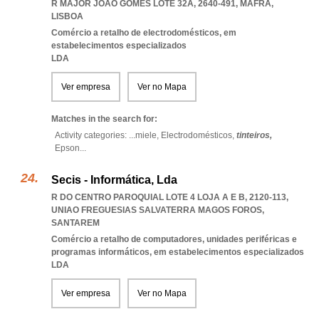
R MAJOR JOÃO GOMES LOTE 32A, 2640-491
,
MAFRA
,
LISBOA
Comércio a retalho de electrodomésticos, em
estabelecimentos especializados
LDA
Ver empresa
Ver no Mapa
Matches in the search for:
Activity categories: ...
miele,
Electrodomésticos,
tinteiros,
Epson
...
Secis - Informática, Lda
R DO CENTRO PAROQUIAL LOTE 4 LOJA A E B, 2120-113
,
UNIAO FREGUESIAS SALVATERRA MAGOS FOROS
,
SANTAREM
Comércio a retalho de computadores, unidades periféricas e
programas informáticos, em estabelecimentos especializados
LDA
Ver empresa
Ver no Mapa