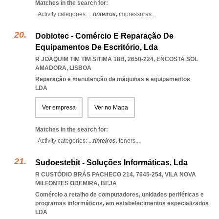
Matches in the search for:
Activity categories: ...
tinteiros,
impressoras
...
Doblotec - Comércio E Reparação De
Equipamentos De Escritório, Lda
R JOAQUIM TIM TIM SITIMA 18B, 2650-224
,
ENCOSTA SOL
AMADORA
,
LISBOA
Reparação e manutenção de máquinas e equipamentos
LDA
Ver empresa
Ver no Mapa
Matches in the search for:
Activity categories: ...
tinteiros,
toners
...
Sudoestebit - Soluções Informáticas, Lda
R CUSTÓDIO BRÁS PACHECO 214, 7645-254
,
VILA NOVA
MILFONTES ODEMIRA
,
BEJA
Comércio a retalho de computadores, unidades periféricas e
programas informáticos, em estabelecimentos especializados
LDA