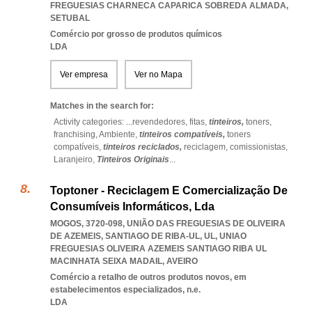
FREGUESIAS CHARNECA CAPARICA SOBREDA ALMADA
,
SETUBAL
Comércio por grosso de produtos químicos
LDA
Ver empresa
Ver no Mapa
Matches in the search for:
Activity categories: ...
revendedores,
fitas,
tinteiros,
toners,
franchising,
Ambiente,
tinteiros compatíveis,
toners
compatíveis,
tinteiros reciclados,
reciclagem,
comissionistas,
Laranjeiro,
Tinteiros Originais
...
Toptoner - Reciclagem E Comercialização De
Consumíveis Informáticos, Lda
MOGOS, 3720-098, UNIÃO DAS FREGUESIAS DE OLIVEIRA
DE AZEMEIS, SANTIAGO DE RIBA-UL, UL
,
UNIAO
FREGUESIAS OLIVEIRA AZEMEIS SANTIAGO RIBA UL
MACINHATA SEIXA MADAIL
,
AVEIRO
Comércio a retalho de outros produtos novos, em
estabelecimentos especializados, n.e.
LDA