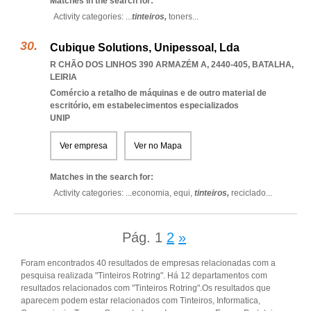
Matches in the search for:
Activity categories: ...
tinteiros,
toners
...
Cubique Solutions, Unipessoal, Lda
R CHÃO DOS LINHOS 390 ARMAZÉM A, 2440-405
,
BATALHA
,
LEIRIA
Comércio a retalho de máquinas e de outro material de
escritório, em estabelecimentos especializados
UNIP
Ver empresa
Ver no Mapa
Matches in the search for:
Activity categories: ...
economia,
equi,
tinteiros,
reciclado
...
Pág.
1
2
»
Foram encontrados 40 resultados de empresas relacionadas com a
pesquisa realizada "Tinteiros Rotring". Há 12 departamentos com
resultados relacionados com "Tinteiros Rotring".Os resultados que
aparecem podem estar relacionados com Tinteiros, Informatica,