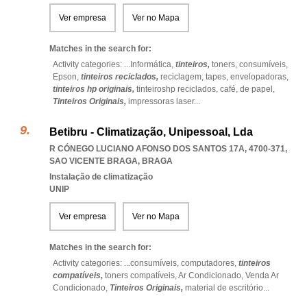
Ver empresa
Ver no Mapa
Matches in the search for:
Activity categories: ...
Informática,
tinteiros,
toners,
consumíveis,
Epson,
tinteiros reciclados,
reciclagem,
tapes,
envelopadoras,
tinteiros hp originais,
tinteiroshp reciclados,
café,
de papel,
Tinteiros Originais,
impressoras laser
...
Betibru - Climatização, Unipessoal, Lda
R CÓNEGO LUCIANO AFONSO DOS SANTOS 17A, 4700-371
,
SAO VICENTE BRAGA
,
BRAGA
Instalação de climatização
UNIP
Ver empresa
Ver no Mapa
Matches in the search for:
Activity categories: ...
consumíveis,
computadores,
tinteiros
compatíveis,
toners compatíveis,
Ar Condicionado,
Venda Ar
Condicionado,
Tinteiros Originais,
material de escritório
...