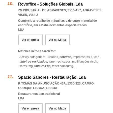
Rcvoffice - Soluções Globais, Lda
ZN INDUSTRIAL DE ABRAVESES, 3515-157
,
ABRAVESES
VISEU
,
VISEU
Comércio a retalho de máquinas e de outro material de
escritório, em estabelecimentos especializados
LDA
Ver empresa
Ver no Mapa
Matches in the search for:
Activity categories: ...
usados,
tinteiros,
impressoras,
Ricoh,
tinteiros reciclados,
toner recilcados,
multifunções ricoh,
samsumg,
tinteiros hp,
toner samsumg
...
Spacio Sabores - Restauração, Lda
R TOMÁS DA ANUNCIAÇÃO 45A, 1350-323
,
CAMPO
OURIQUE LISBOA
,
LISBOA
Restaurantes tipo tradicional
LDA
Ver empresa
Ver no Mapa