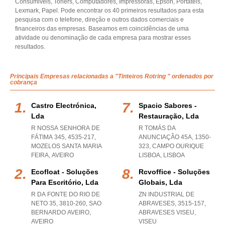
Consumiveis, Toners, Computadores, Impressoras, Epson, Portateis,
Lexmark, Papel. Pode encontrar os 40 primeiros resultados para esta
pesquisa com o telefone, direção e outros dados comerciais e
financeiros das empresas. Baseamos em coincidências de uma
atividade ou denominação de cada empresa para mostrar esses
resultados.
Principais Empresas relacionadas a "Tinteiros Rotring " ordenados por
cobrança
Castro Electrónica,
Spacio Sabores -
Lda
Restauração, Lda
R NOSSA SENHORA DE
R TOMÁS DA
FÁTIMA 345, 4535-217
,
ANUNCIAÇÃO 45A, 1350-
MOZELOS SANTA MARIA
323
,
CAMPO OURIQUE
FEIRA
,
AVEIRO
LISBOA
,
LISBOA
Ecofloat - Soluções
Rcvoffice - Soluções
Para Escritório, Lda
Globais, Lda
R DA FONTE DO RIO DE
ZN INDUSTRIAL DE
NETO 35, 3810-260
,
SAO
ABRAVESES, 3515-157
,
BERNARDO AVEIRO
,
ABRAVESES VISEU
,
AVEIRO
VISEU