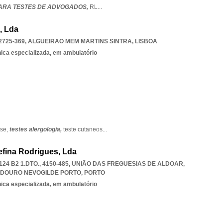
ARA TESTES DE ADVOGADOS,
RL
...
, Lda
2725-369
,
ALGUEIRAO MEM MARTINS SINTRA
,
LISBOA
nica especializada, em ambulatório
ose,
testes alergologia,
teste cutaneos
...
efina Rodrigues, Lda
4 B2 1.DTO., 4150-485, UNIÃO DAS FREGUESIAS DE ALDOAR
,
 DOURO NEVOGILDE PORTO
,
PORTO
nica especializada, em ambulatório