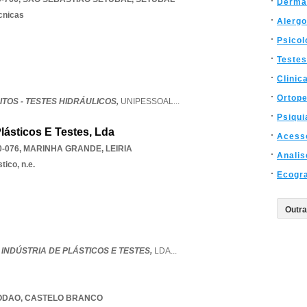
Derma
écnicas
Alergo
Psicol
Testes
Clinic
Ortope
TOS - TESTES HIDRÁULICOS,
UNIPESSOAL
...
Psiqui
Plásticos E Testes, Lda
Acess
0-076
,
MARINHA GRANDE
,
LEIRIA
Analis
tico, n.e.
Ecogra
 INDÚSTRIA DE PLÁSTICOS E TESTES,
LDA
...
RODAO
,
CASTELO BRANCO