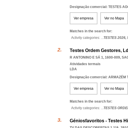
Designação comercial: TESTES A
Ver empresa
Ver no Mapa
Matches in the search for:
Activity categories: ...
TESTES 2026,
Testes Ordem Gestores, L
R ANTONINO E SÁ 1, 1600-009
,
SA
Atividades termais
LDA
Designação comercial: ARMAZÉM
Ver empresa
Ver no Mapa
Matches in the search for:
Activity categories: ...
TESTES ORDE
Géniosfavoritos - Testes H
TV DAS DESCOBERTAS 1 1ºA, 2910