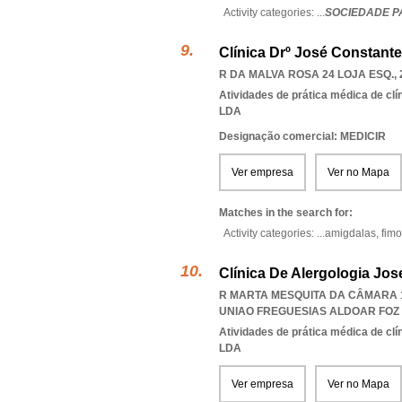
Activity categories: ...
SOCIEDADE P
Clínica Drº José Constante
R DA MALVA ROSA 24 LOJA ESQ., 
Atividades de prática médica de clí
LDA
Designação comercial: MEDICIR
Ver empresa
Ver no Mapa
Matches in the search for:
Activity categories: ...
amigdalas,
fim
Clínica De Alergologia Jos
R MARTA MESQUITA DA CÂMARA 12
UNIAO FREGUESIAS ALDOAR FOZ
Atividades de prática médica de clí
LDA
Ver empresa
Ver no Mapa