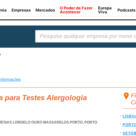
Pesquisar:
a
informações
Fi
a para Testes Alergologia
C
LISBO
UESIAS LORDELO OURO MASSARELOS PORTO
,
PORTO
PORT
SETÚ