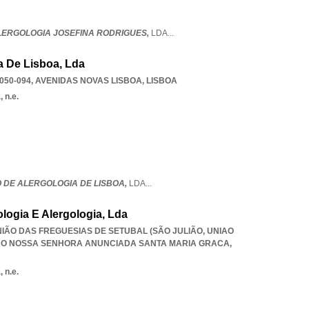
ALERGOLOGIA JOSEFINA RODRIGUES,
LDA
...
ia De Lisboa, Lda
050-094
,
AVENIDAS NOVAS LISBOA
,
LISBOA
 n.e.
O DE ALERGOLOGIA DE LISBOA,
LDA
...
ologia E Alergologia, Lda
UNIÃO DAS FREGUESIAS DE SETUBAL (SÃO JULIÃO
,
UNIAO
IAO NOSSA SENHORA ANUNCIADA SANTA MARIA GRACA
,
 n.e.