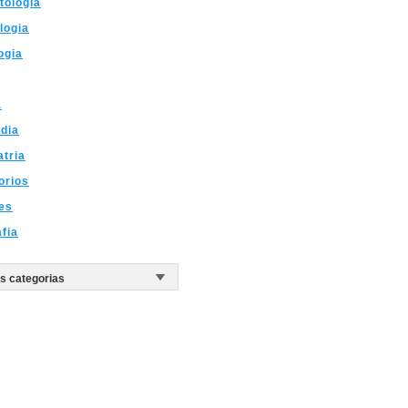
tologia
logia
ogia
a
dia
atria
orios
es
fia