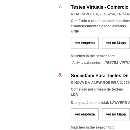
Testes Virtuais - Comérci
R DA CAPELA 4, 2640-254
,
ENCAR
Comércio a retalho de computadores
estabelecimentos especializados
UNIP
Ver empresa
Ver no Mapa
Matches in the search for:
Activity categories: ...
TESTES VIRT
Sociedade Para Testes De
R NOVA DA ALFARROBEIRA 2, 275
Comércio por grosso de têxteis
LDA
Designação comercial: LAWYERS 
Ver empresa
Ver no Mapa
Matches in the search for: