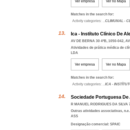
Ver empresa
Ver no Mapa
Matches in the search for:
Activity categories: ...
CLIMUNAL - C
Ica - Instítuto Clínico De A
AV DE BERNA 30 4ºB, 1050-042
,
AV
Atividades de prática médica de clí
LDA
Ver empresa
Ver no Mapa
Matches in the search for:
Activity categories: ...
ICA - INSTÍT
Sociedade Portuguesa De A
R MANUEL RODRIGUES DA SILVA 7
Outras atividades associativas, n.e.
ASS
Designação comercial: SPAIC