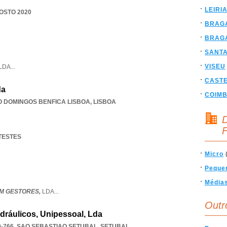
LEIRI
GOSTO 2020
BRAG
BRAG
SANT
VISEU
LDA
...
CAST
da
COIM
O DOMINGOS BENFICA LISBOA
,
LISBOA
D
F
 TESTES
Micro
Peque
Média
M GESTORES,
LDA
...
Outr
idráulicos, Unipessoal, Lda
-766
,
SAO SEBASTIAO SETUBAL
,
SETUBAL