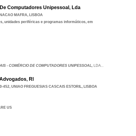
o De Computadores Unipessoal, Lda
NACAO MAFRA
,
LISBOA
, unidades periféricas e programas informáticos, em
UAIS - COMÉRCIO DE COMPUTADORES UNIPESSOAL,
LDA
...
 Advogados, Rl
0-452
,
UNIAO FREGUESIAS CASCAIS ESTORIL
,
LISBOA
ARE US