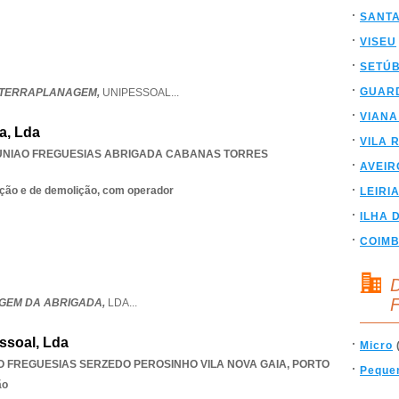
SANT
VISEU
SETÚ
GUAR
 TERRAPLANAGEM,
UNIPESSOAL
...
VIANA
a, Lda
VILA 
UNIAO FREGUESIAS ABRIGADA CABANAS TORRES
AVEIR
ção e de demolição, com operador
LEIRI
ILHA 
COIM
D
F
GEM DA ABRIGADA,
LDA
...
ssoal, Lda
Micro
O FREGUESIAS SERZEDO PEROSINHO VILA NOVA GAIA
,
PORTO
Peque
ão