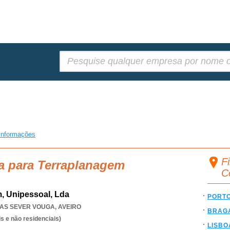
Pesquisar:
informações
F
a para Terraplanagem
C
, Unipessoal, Lda
PORT
AS SEVER VOUGA
,
AVEIRO
BRAG
s e não residenciais)
LISBO