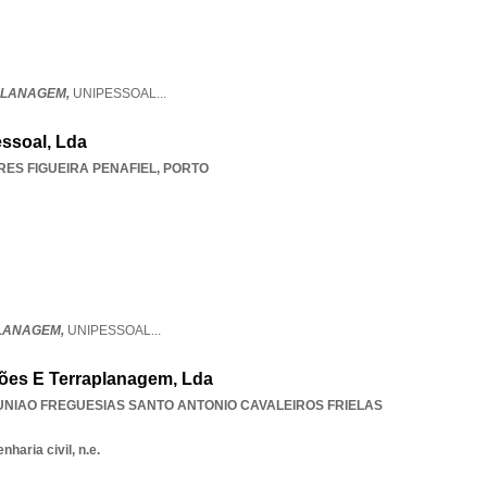
PLANAGEM,
UNIPESSOAL
...
ssoal, Lda
ES FIGUEIRA PENAFIEL
,
PORTO
LANAGEM,
UNIPESSOAL
...
ções E Terraplanagem, Lda
UNIAO FREGUESIAS SANTO ANTONIO CAVALEIROS FRIELAS
haria civil, n.e.