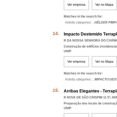
Ver empresa
Ver no Mapa
Matches in the search for:
Activity categories: ...
HÉLDER PIMP
Impacto Destemido Terrap
R DA NOSSA SENHORA DO CARMO 
Construção de edifícios (residenciai
UNIP
Ver empresa
Ver no Mapa
Matches in the search for:
Activity categories: ...
IMPACTO DES
Arribas Elegantes - Terra
R NOVA DE SÃO CRISPIM 11 5º, 40
Preparação dos locais de construç
UNIP