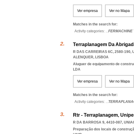
Ver empresa
Ver no Mapa
Matches in the search for:
Activity categories: ...
FERMACHINE
Terraplanagem Da Abrigad
R DAS CARREIRAS 6C, 2580-190
,
ALENQUER
,
LISBOA
Aluguer de equipamento de constru
LDA
Ver empresa
Ver no Mapa
Matches in the search for:
Activity categories: ...
TERRAPLANA
Rtr - Terraplanagem, Unipe
R DA BARROSA 9, 4410-087
,
UNIA
Preparação dos locais de construç