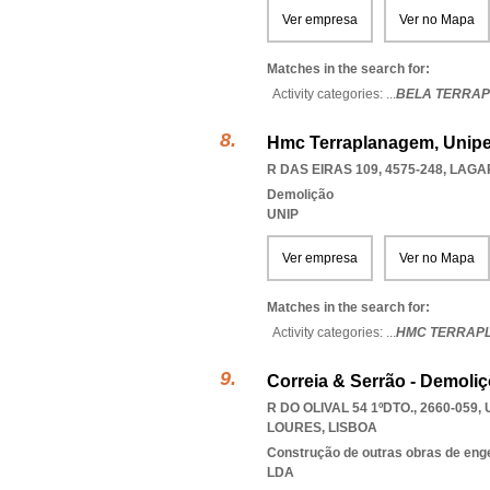
Ver empresa
Ver no Mapa
Matches in the search for:
Activity categories: ...
BELA TERRA
Hmc Terraplanagem, Unipe
R DAS EIRAS 109, 4575-248
,
LAGAR
Demolição
UNIP
Ver empresa
Ver no Mapa
Matches in the search for:
Activity categories: ...
HMC TERRAP
Correia & Serrão - Demoli
R DO OLIVAL 54 1ºDTO., 2660-059
,
LOURES
,
LISBOA
Construção de outras obras de engen
LDA