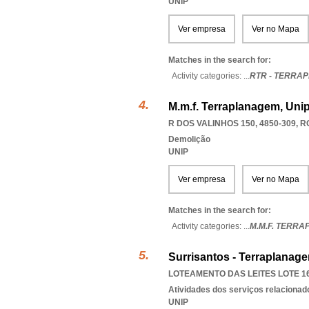
UNIP
Ver empresa
Ver no Mapa
Matches in the search for:
Activity categories: ...
RTR - TERRA
M.m.f. Terraplanagem, Uni
R DOS VALINHOS 150, 4850-309
,
R
Demolição
UNIP
Ver empresa
Ver no Mapa
Matches in the search for:
Activity categories: ...
M.M.F. TERR
Surrisantos - Terraplanag
LOTEAMENTO DAS LEITES LOTE 16 
Atividades dos serviços relacionad
UNIP