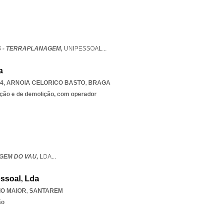
 - TERRAPLANAGEM,
UNIPESSOAL
...
a
24
,
ARNOIA CELORICO BASTO
,
BRAGA
ção e de demolição, com operador
GEM DO VAU,
LDA
...
ssoal, Lda
IO MAIOR
,
SANTAREM
ão