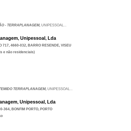
ÃO - TERRAPLANAGEM,
UNIPESSOAL
...
lanagem, Unipessoal, Lda
717, 4660-032
,
BARRO RESENDE
,
VISEU
s e não residenciais)
TEMIDO TERRAPLANAGEM,
UNIPESSOAL
...
planagem, Unipessoal, Lda
00-364
,
BONFIM PORTO
,
PORTO
ão