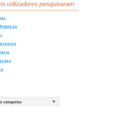
os utilizadores pesquisaram
nas
Publicas
er
essores
haria
acoes
za