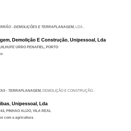
ERRÃO - DEMOLIÇÕES E TERRAPLANAGEM,
LDA
...
agem, Demolição E Construção, Unipessoal, Lda
UILHUFE URRO PENAFIEL
,
PORTO
ão
AS - TERRAPLANAGEM,
DEMOLIÇÃO E CONSTRUÇÃO
...
ribas, Unipessoal, Lda
044
,
PINHAO ALIJO
,
VILA REAL
os com a agricultura