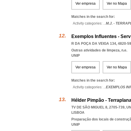
Ver empresa
Ver no Mapa
Matches in the search for:
Activity categories: ...
M.J. - TERRA
Exemplos Influentes - Ser
R DA POÇA DA VEIGA 134, 4820-5
Outras atividades de limpeza, n.e.
UNIP
Ver empresa
Ver no Mapa
Matches in the search for:
Activity categories: ...
EXEMPLOS IN
Hélder Pimpão - Terraplan
TV DE SÃO MIGUEL 8, 2705-739
,
UN
LISBOA
Preparação dos locais de construç
UNIP