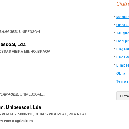
Outr
Maqui
Obras 
PLANAGEM,
UNIPESSOAL
...
Alugu
Compr
pessoal, Lda
Engen
OSSAS VIEIRA MINHO
,
BRAGA
Escav
Limpe
Obra
Terras
APLANAGEM,
UNIPESSOAL
...
em, Unipessoal, Lda
PORTA 2, 5000-111
,
GUIAES VILA REAL
,
VILA REAL
os com a agricultura