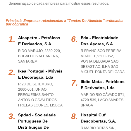
denominação de cada empresa para mostrar esses resultados.
Principais Empresas relacionadas a "Tendas De Aluminio " ordenados
por cobrança
Alcapetro - Petróleos
Eda - Electricidade
E Derivados, S.a.
Dos Açores, S.a.
R DO MARUJO, 2380-220
,
R FRANCISCO PEREIRA
BUGALHOS ALCANENA
,
ATAÍDE 1, 9500-052
,
SANTAREM
PONTA DELGADA SAO
SEBASTIAO
,
ILHA SAO
Ikea Portugal - Móveis
MIGUEL PONTA DELGADA
E Decoração, Lda
Ilídio Mota - Petróleos
R 28 DE SETEMBRO,
E Derivados, Lda
2660-001
,
UNIAO
FREGUESIAS SANTO
MAR DO RIO CÁVADO 571,
ANTONIO CAVALEIROS
4720-539
,
LAGO AMARES
,
FRIELAS LOURES
,
LISBOA
BRAGA
Spdad - Sociedade
Hospital Cuf
Portuguesa De
Descobertas, S.a.
Distribuição De
R MÁRIO BOTAS S/N,