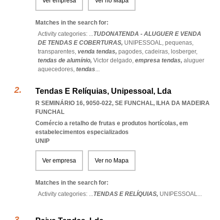
Ver empresa
Ver no Mapa
Matches in the search for:
Activity categories: ...
TUDONATENDA - ALUGUER E VENDA
DE TENDAS E COBERTURAS,
UNIPESSOAL,
pequenas,
transparentes,
venda tendas,
pagodes,
cadeiras,
losberger,
tendas de alumínio,
Victor delgado,
empresa tendas,
aluguer
aquecedores,
tendas
...
Tendas E Relíquias, Unipessoal, Lda
R SEMINÁRIO 16, 9050-022
,
SE FUNCHAL
,
ILHA DA MADEIRA
FUNCHAL
Comércio a retalho de frutas e produtos hortícolas, em
estabelecimentos especializados
UNIP
Ver empresa
Ver no Mapa
Matches in the search for:
Activity categories: ...
TENDAS E RELÍQUIAS,
UNIPESSOAL
...