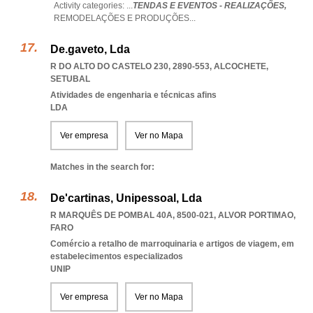
Activity categories: ...
TENDAS E EVENTOS - REALIZAÇÕES,
REMODELAÇÕES E PRODUÇÕES
...
De.gaveto, Lda
R DO ALTO DO CASTELO 230, 2890-553
,
ALCOCHETE
,
SETUBAL
Atividades de engenharia e técnicas afins
LDA
Ver empresa
Ver no Mapa
Matches in the search for:
De'cartinas, Unipessoal, Lda
R MARQUÊS DE POMBAL 40A, 8500-021
,
ALVOR PORTIMAO
,
FARO
Comércio a retalho de marroquinaria e artigos de viagem, em
estabelecimentos especializados
UNIP
Ver empresa
Ver no Mapa