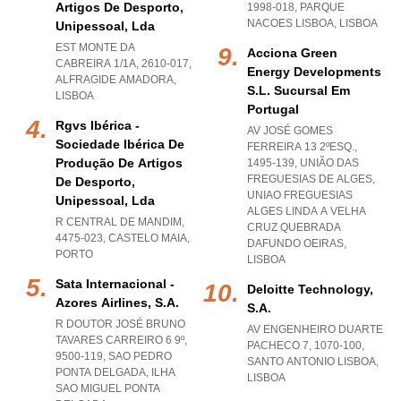
Artigos De Desporto,
1998-018
,
PARQUE
NACOES LISBOA
,
LISBOA
Unipessoal, Lda
EST MONTE DA
Acciona Green
CABREIRA 1/1A, 2610-017
,
Energy Developments
ALFRAGIDE AMADORA
,
S.l. Sucursal Em
LISBOA
Portugal
Rgvs Ibérica -
AV JOSÉ GOMES
Sociedade Ibérica De
FERREIRA 13 2ºESQ.,
Produção De Artigos
1495-139, UNIÃO DAS
FREGUESIAS DE ALGES
,
De Desporto,
UNIAO FREGUESIAS
Unipessoal, Lda
ALGES LINDA A VELHA
R CENTRAL DE MANDIM,
CRUZ QUEBRADA
4475-023
,
CASTELO MAIA
,
DAFUNDO OEIRAS
,
PORTO
LISBOA
Sata Internacional -
Deloitte Technology,
Azores Airlines, S.a.
S.a.
R DOUTOR JOSÉ BRUNO
AV ENGENHEIRO DUARTE
TAVARES CARREIRO 6 9º,
PACHECO 7, 1070-100
,
9500-119
,
SAO PEDRO
SANTO ANTONIO LISBOA
,
PONTA DELGADA
,
ILHA
LISBOA
SAO MIGUEL PONTA