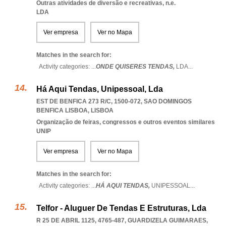
Outras atividades de diversão e recreativas, n.e.
LDA
Ver empresa
Ver no Mapa
Matches in the search for:
Activity categories: ...
ONDE QUISERES TENDAS,
LDA
...
Há Aqui Tendas, Unipessoal, Lda
EST DE BENFICA 273 R/C, 1500-072
,
SAO DOMINGOS
BENFICA LISBOA
,
LISBOA
Organização de feiras, congressos e outros eventos similares
UNIP
Ver empresa
Ver no Mapa
Matches in the search for:
Activity categories: ...
HÁ AQUI TENDAS,
UNIPESSOAL
...
Telfor - Aluguer De Tendas E Estruturas, Lda
R 25 DE ABRIL 1125, 4765-487
,
GUARDIZELA GUIMARAES
,