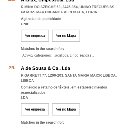
R MINA DO AZEICHE 63, 2445-354
,
UNIAO FREGUESIAS
PATAIAS MARTINGANCA ALCOBACA
,
LEIRIA
Agências de publicidade
UNIP
Ver empresa
Ver no Mapa
Matches in the search for:
Activity categories: ...
acrílicos,
zinco,
tendas
...
A.de Sousa & Ca., Lda
R GARRETT 77, 1200-203
,
SANTA MARIA MAIOR LISBOA
,
LISBOA
Comércio a retalho de têxteis, em estabelecimentos
especializados
LDA
Ver empresa
Ver no Mapa
Matches in the search for: