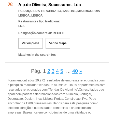
A.p.de Oliveira, Sucessores, Lda
PC DUQUE DA TERCEIRA 13, 1200-161
,
MISERICORDIA
LISBOA
,
LISBOA
Restaurantes tipo tradicional
LDA
Designação comercial: RECIFE
Ver empresa
Ver no Mapa
Matches in the search for:
Pág.
1
2
3
4
5
...
40
»
Foram encontrados 29.272 resultados de empresas relacionadas com
a pesquisa realizada "Tendas De Aluminio". Há 29 departamentos com
resultados relacionados com "Tendas De Aluminio".Os resultados que
aparecem podem estar relacionados com Aluminio, Portugal,
Decoracao, Design, Inox, Lisboa, Portas, Construcao, Pvc. Pode
encontrar os 1200 primeiros resultados para esta pesquisa com o
telefone, direção e outros dados comerciais e financeiros das
empresas. Baseamos em coincidências de uma atividade ou