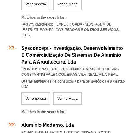
Ver empresa
Ver no Mapa
Matches in the search for:
Activity categories: ...
EXPOBRIGADA - MONTAGEM DE
ESTRUTURAS,
PALCOS,
TENDAS E OUTROS SERVIÇOS,
LDA
...
Sysconcept - Investigação, Desenvolvimento
E Comercialização De Sistemas De Alumínio
Para A Arquitectura, Lda
ZN INDUSTRIAL LOTE 89, 5000-082
,
UNIAO FREGUESIAS
CONSTANTIM VALE NOGUEIRAS VILA REAL
,
VILA REAL
Outras atividades de consultoria para os negócios e a gestão
LDA
Ver empresa
Ver no Mapa
Matches in the search for:
Alumínio Moderno, Lda
PQ INDUSTRIAL FASE 2ª LOTE D2, 4805-662
,
PONTE