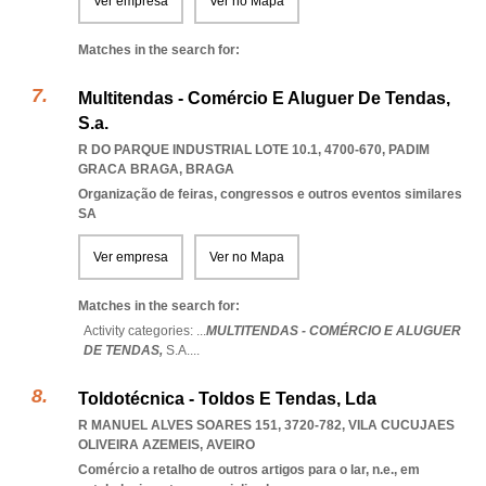
Ver empresa
Ver no Mapa
Matches in the search for:
Multitendas - Comércio E Aluguer De Tendas,
S.a.
R DO PARQUE INDUSTRIAL LOTE 10.1, 4700-670
,
PADIM
GRACA BRAGA
,
BRAGA
Organização de feiras, congressos e outros eventos similares
SA
Ver empresa
Ver no Mapa
Matches in the search for:
Activity categories: ...
MULTITENDAS - COMÉRCIO E ALUGUER
DE TENDAS,
S.A.
...
Toldotécnica - Toldos E Tendas, Lda
R MANUEL ALVES SOARES 151, 3720-782
,
VILA CUCUJAES
OLIVEIRA AZEMEIS
,
AVEIRO
Comércio a retalho de outros artigos para o lar, n.e., em