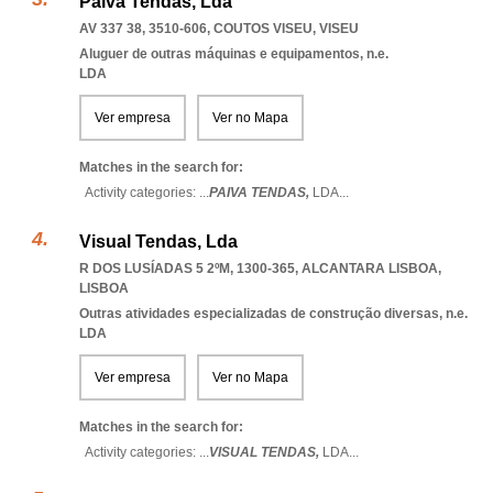
Paiva Tendas, Lda
AV 337 38, 3510-606
,
COUTOS VISEU
,
VISEU
Aluguer de outras máquinas e equipamentos, n.e.
LDA
Ver empresa
Ver no Mapa
Matches in the search for:
Activity categories: ...
PAIVA TENDAS,
LDA
...
Visual Tendas, Lda
R DOS LUSÍADAS 5 2ºM, 1300-365
,
ALCANTARA LISBOA
,
LISBOA
Outras atividades especializadas de construção diversas, n.e.
LDA
Ver empresa
Ver no Mapa
Matches in the search for:
Activity categories: ...
VISUAL TENDAS,
LDA
...