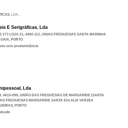
TICAS,
LDA
...
eis E Serigráficas, Lda
273 LOJA 21, 4400-112
,
UNIAO FREGUESIAS SANTA MARINHA
 GAIA
,
PORTO
isto sem predominância
nipessoal, Lda
, 4610-099, UNIÃO DAS FREGUESIAS DE MARGARIDE (SANTA
IAO FREGUESIAS MARGARIDE SANTA EULALIA VARZEA
UEIRAS
,
PORTO
alçado