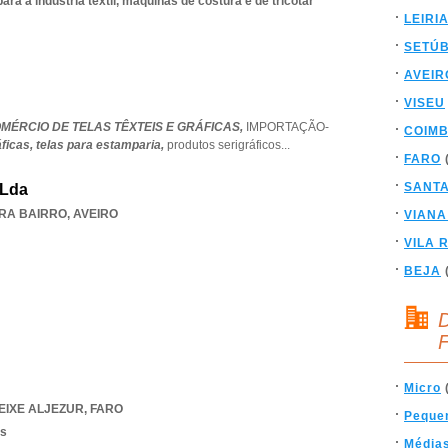
a a indústria têxtil, máquinas de costura e de tricotar
LEIRI
SETÚ
AVEIR
VISEU
OMÉRCIO DE TELAS TÊXTEIS E GRÁFICAS,
IMPORTAÇÃO-
COIM
áficas,
telas para estamparia,
produtos serigráficos
...
FARO
SANT
 Lda
IRA BAIRRO
,
AVEIRO
VIANA
VILA 
BEJA
D
F
Micro
EIXE ALJEZUR
,
FARO
Peque
os
Média