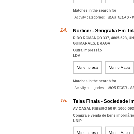
Matches in the search for:
Activity categories: ...
MAX TELAS -
Norticer - Serigrafia Em Te
R DO ROMANÇO 337, 4805-623
,
UN
GUIMARAES
,
BRAGA
Outra impressão
LDA
Ver empresa
Ver no Mapa
Matches in the search for:
Activity categories: ...
NORTICER - S
Telas Finais - Sociedade Im
AV CASAL RIBEIRO 50 6º, 1000-093
Compra e venda de bens imobiliári
UNIP
Ver empresa
Ver no Mapa