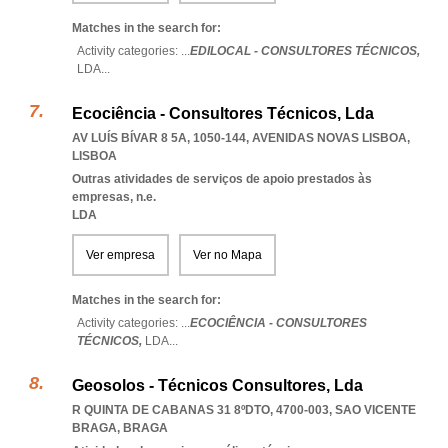
Matches in the search for:
Activity categories: ...
EDILOCAL - CONSULTORES TÉCNICOS,
LDA
...
Ecociência - Consultores Técnicos, Lda
AV LUÍS BÍVAR 8 5A, 1050-144
,
AVENIDAS NOVAS LISBOA
,
LISBOA
Outras atividades de serviços de apoio prestados às
empresas, n.e.
LDA
Ver empresa
Ver no Mapa
Matches in the search for:
Activity categories: ...
ECOCIÊNCIA - CONSULTORES
TÉCNICOS,
LDA
...
Geosolos - Técnicos Consultores, Lda
R QUINTA DE CABANAS 31 8ºDTO, 4700-003
,
SAO VICENTE
BRAGA
,
BRAGA