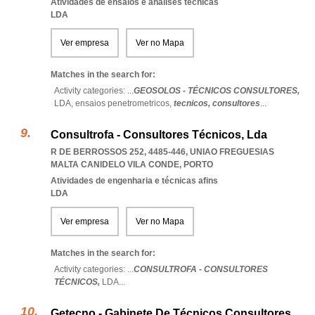
Atividades de ensaios e análises técnicas
LDA
Ver empresa
Ver no Mapa
Matches in the search for:
Activity categories: ...
GEOSOLOS - TÉCNICOS CONSULTORES,
LDA,
ensaios penetrometricos,
tecnicos,
consultores
...
Consultrofa - Consultores Técnicos, Lda
R DE BERROSSOS 252, 4485-446
,
UNIAO FREGUESIAS
MALTA CANIDELO VILA CONDE
,
PORTO
Atividades de engenharia e técnicas afins
LDA
Ver empresa
Ver no Mapa
Matches in the search for:
Activity categories: ...
CONSULTROFA - CONSULTORES
TÉCNICOS,
LDA
...
Getecno - Gabinete De Técnicos Consultores,