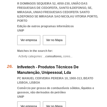
R DOMINGOS SEQUEIRA 52, 4050-230, UNIÃO DAS
FREGUESIAS DE CEDOFEITA, SANTO ILDEFONSO, SE,
MIRAGAIA
,
UNIAO FREGUESIAS CEDOFEITA SANTO
ILDEFONSO SE MIRAGAIA SAO NICOLAU VITORIA PORTO
,
PORTO
Edição de outros programas informáticos
UNIP
Ver empresa
Ver no Mapa
Matches in the search for:
Activity categories: ...
consultores,
cores
...
Infivetech - Produtos Técnicos De
Manutenção, Unipessoal, Lda
PC MANUEL CERVEIRA PEREIRA 10, 1900-313
,
BEATO
LISBOA
,
LISBOA
Comércio por grosso de combustíveis sólidos, líquidos e
gasosos, não derivados do petróleo
UNIP
Ver empresa
Ver no Mapa