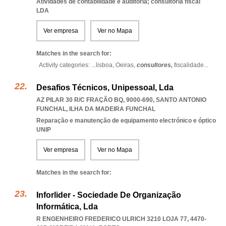
Atividades de contabilidade e auditoria; consultoria fiscal
LDA
Ver empresa
Ver no Mapa
Matches in the search for:
Activity categories: ...
lisboa,
Oeiras,
consultores,
fiscalidade
...
Desafios Técnicos, Unipessoal, Lda
AZ PILAR 30 R/C FRAÇÃO BQ, 9000-690
,
SANTO ANTONIO
FUNCHAL
,
ILHA DA MADEIRA FUNCHAL
Reparação e manutenção de equipamento electrónico e óptico
UNIP
Ver empresa
Ver no Mapa
Matches in the search for:
Inforlider - Sociedade De Organização
Informática, Lda
R ENGENHEIRO FREDERICO ULRICH 3210 LOJA 77, 4470-