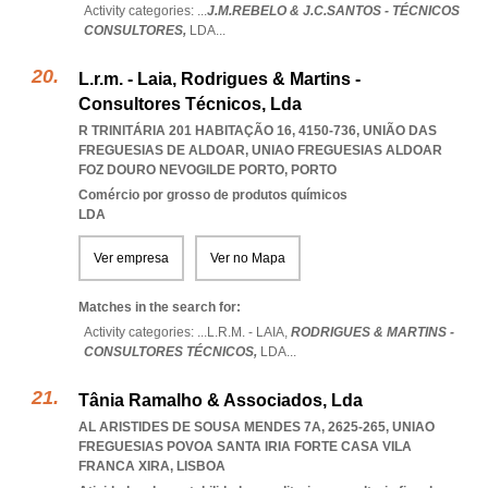
Activity categories: ...
J.M.REBELO & J.C.SANTOS - TÉCNICOS
CONSULTORES,
LDA
...
L.r.m. - Laia, Rodrigues & Martins -
Consultores Técnicos, Lda
R TRINITÁRIA 201 HABITAÇÃO 16, 4150-736, UNIÃO DAS
FREGUESIAS DE ALDOAR
,
UNIAO FREGUESIAS ALDOAR
FOZ DOURO NEVOGILDE PORTO
,
PORTO
Comércio por grosso de produtos químicos
LDA
Ver empresa
Ver no Mapa
Matches in the search for:
Activity categories: ...
L.R.M. - LAIA,
RODRIGUES & MARTINS -
CONSULTORES TÉCNICOS,
LDA
...
Tânia Ramalho & Associados, Lda
AL ARISTIDES DE SOUSA MENDES 7A, 2625-265
,
UNIAO
FREGUESIAS POVOA SANTA IRIA FORTE CASA VILA
FRANCA XIRA
,
LISBOA