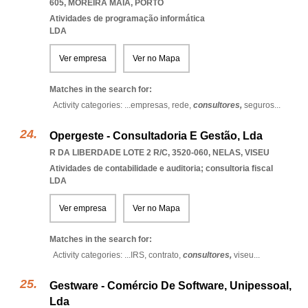
605
,
MOREIRA MAIA
,
PORTO
Atividades de programação informática
LDA
Ver empresa
Ver no Mapa
Matches in the search for:
Activity categories: ...
empresas,
rede,
consultores,
seguros
...
Opergeste - Consultadoria E Gestão, Lda
R DA LIBERDADE LOTE 2 R/C, 3520-060
,
NELAS
,
VISEU
Atividades de contabilidade e auditoria; consultoria fiscal
LDA
Ver empresa
Ver no Mapa
Matches in the search for:
Activity categories: ...
IRS,
contrato,
consultores,
viseu
...
Gestware - Comércio De Software, Unipessoal,
Lda