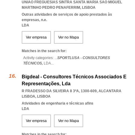
UNIAO FREGUESIAS SINTRA SANTA MARIA SAO MIGUEL
MARTINHO PEDRO PENAFERRIM
,
LISBOA
Outras atividades de serviços de apoio prestados às
empresas, n.e.
LDA
Ver empresa
Ver no Mapa
Matches in the search for:
Activity categories: ...
SPORTLUSA - CONSULTORES
TÉCNICOS,
LDA
...
Bigdeal - Consultores Técnicos Associados E
Representações, Lda
R FRADESSO DA SILVEIRA 8 3ºA, 1300-609
,
ALCANTARA
LISBOA
,
LISBOA
Atividades de engenharia e técnicas afins
LDA
Ver empresa
Ver no Mapa
Matches in the search for: