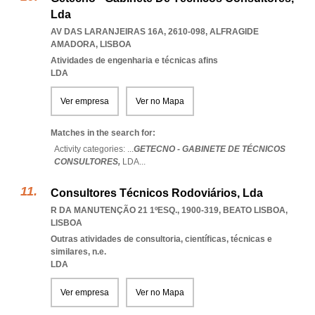
Lda
AV DAS LARANJEIRAS 16A, 2610-098
,
ALFRAGIDE
AMADORA
,
LISBOA
Atividades de engenharia e técnicas afins
LDA
Ver empresa
Ver no Mapa
Matches in the search for:
Activity categories: ...
GETECNO - GABINETE DE TÉCNICOS
CONSULTORES,
LDA
...
Consultores Técnicos Rodoviários, Lda
R DA MANUTENÇÃO 21 1ºESQ., 1900-319
,
BEATO LISBOA
,
LISBOA
Outras atividades de consultoria, científicas, técnicas e
similares, n.e.
LDA
Ver empresa
Ver no Mapa