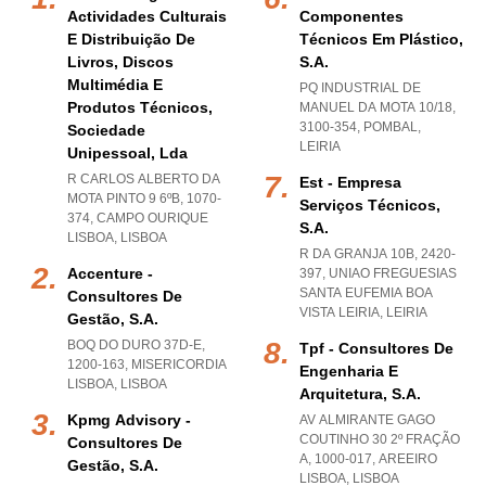
Actividades Culturais
Componentes
E Distribuição De
Técnicos Em Plástico,
Livros, Discos
S.a.
Multimédia E
PQ INDUSTRIAL DE
Produtos Técnicos,
MANUEL DA MOTA 10/18,
3100-354
,
POMBAL
,
Sociedade
LEIRIA
Unipessoal, Lda
R CARLOS ALBERTO DA
Est - Empresa
MOTA PINTO 9 6ºB, 1070-
Serviços Técnicos,
374
,
CAMPO OURIQUE
S.a.
LISBOA
,
LISBOA
R DA GRANJA 10B, 2420-
Accenture -
397
,
UNIAO FREGUESIAS
SANTA EUFEMIA BOA
Consultores De
VISTA LEIRIA
,
LEIRIA
Gestão, S.a.
BOQ DO DURO 37D-E,
Tpf - Consultores De
1200-163
,
MISERICORDIA
Engenharia E
LISBOA
,
LISBOA
Arquitetura, S.a.
Kpmg Advisory -
AV ALMIRANTE GAGO
COUTINHO 30 2º FRAÇÃO
Consultores De
A, 1000-017
,
AREEIRO
Gestão, S.a.
LISBOA
,
LISBOA