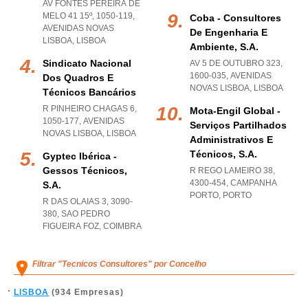
AV FONTES PEREIRA DE
MELO 41 15º, 1050-119
,
Coba - Consultores
AVENIDAS NOVAS
De Engenharia E
LISBOA
,
LISBOA
Ambiente, S.a.
Sindicato Nacional
AV 5 DE OUTUBRO 323,
1600-035
,
AVENIDAS
Dos Quadros E
NOVAS LISBOA
,
LISBOA
Técnicos Bancários
R PINHEIRO CHAGAS 6,
Mota-Engil Global -
1050-177
,
AVENIDAS
Serviços Partilhados
NOVAS LISBOA
,
LISBOA
Administrativos E
Técnicos, S.a.
Gyptec Ibérica -
Gessos Técnicos,
R REGO LAMEIRO 38,
4300-454
,
CAMPANHA
S.a.
PORTO
,
PORTO
R DAS OLAIAS 3, 3090-
380
,
SAO PEDRO
FIGUEIRA FOZ
,
COIMBRA
Filtrar "Tecnicos Consultores" por Concelho
LISBOA
(934 Empresas)