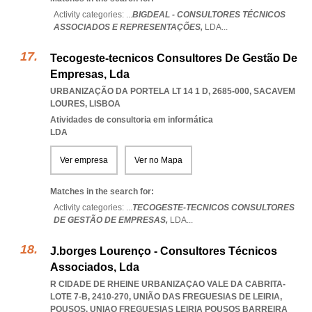
Activity categories: ...
BIGDEAL - CONSULTORES TÉCNICOS
ASSOCIADOS E REPRESENTAÇÕES,
LDA
...
Tecogeste-tecnicos Consultores De Gestão De
Empresas, Lda
URBANIZAÇÃO DA PORTELA LT 14 1 D, 2685-000
,
SACAVEM
LOURES
,
LISBOA
Atividades de consultoria em informática
LDA
Ver empresa
Ver no Mapa
Matches in the search for:
Activity categories: ...
TECOGESTE-TECNICOS CONSULTORES
DE GESTÃO DE EMPRESAS,
LDA
...
J.borges Lourenço - Consultores Técnicos
Associados, Lda
R CIDADE DE RHEINE URBANIZAÇAO VALE DA CABRITA-
LOTE 7-B, 2410-270, UNIÃO DAS FREGUESIAS DE LEIRIA,
POUSOS
,
UNIAO FREGUESIAS LEIRIA POUSOS BARREIRA