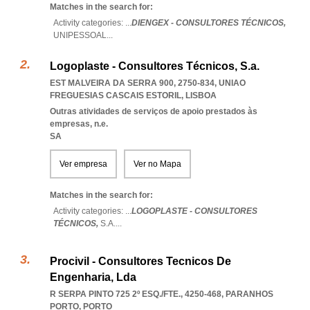
Matches in the search for:
Activity categories: ...
DIENGEX - CONSULTORES TÉCNICOS,
UNIPESSOAL
...
Logoplaste - Consultores Técnicos, S.a.
EST MALVEIRA DA SERRA 900, 2750-834
,
UNIAO
FREGUESIAS CASCAIS ESTORIL
,
LISBOA
Outras atividades de serviços de apoio prestados às
empresas, n.e.
SA
Ver empresa
Ver no Mapa
Matches in the search for:
Activity categories: ...
LOGOPLASTE - CONSULTORES
TÉCNICOS,
S.A.
...
Procivil - Consultores Tecnicos De
Engenharia, Lda
R SERPA PINTO 725 2º ESQ./FTE., 4250-468
,
PARANHOS
PORTO
,
PORTO