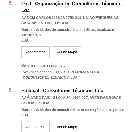
O.c.t.- Organização De Consultores Técnicos,
Lda
AV DOM CARLOS I 238 2º, 2750-310
,
UNIAO FREGUESIAS
CASCAIS ESTORIL
,
LISBOA
Outras atividades de consultoria, científicas, técnicas e
similares, n.e.
LDA
Ver empresa
Ver no Mapa
Matches in the search for:
Activity categories: ...
O.C.T.- ORGANIZAÇÃO DE
CONSULTORES TÉCNICOS,
LDA
...
Edilocal - Consultores Técnicos, Lda
AV ÁLVARO PAIS 13 LOJA 20, 1600-007
,
AVENIDAS NOVAS
LISBOA
,
LISBOA
Outras atividades de consultoria para os negócios e a gestão
LDA
Ver empresa
Ver no Mapa