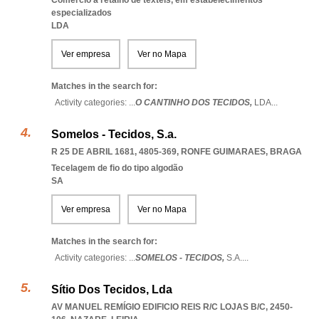
Comércio a retalho de têxteis, em estabelecimentos
especializados
LDA
Ver empresa
Ver no Mapa
Matches in the search for:
Activity categories: ...
O CANTINHO DOS TECIDOS,
LDA
...
Somelos - Tecidos, S.a.
R 25 DE ABRIL 1681, 4805-369
,
RONFE GUIMARAES
,
BRAGA
Tecelagem de fio do tipo algodão
SA
Ver empresa
Ver no Mapa
Matches in the search for:
Activity categories: ...
SOMELOS - TECIDOS,
S.A.
...
Sítio Dos Tecidos, Lda
AV MANUEL REMÍGIO EDIFICIO REIS R/C LOJAS B/C, 2450-