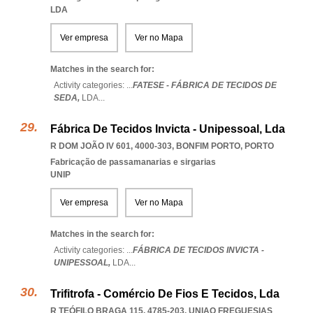
LDA
Ver empresa
Ver no Mapa
Matches in the search for:
Activity categories: ...
FATESE - FÁBRICA DE TECIDOS DE
SEDA,
LDA
...
Fábrica De Tecidos Invicta - Unipessoal, Lda
R DOM JOÃO IV 601, 4000-303
,
BONFIM PORTO
,
PORTO
Fabricação de passamanarias e sirgarias
UNIP
Ver empresa
Ver no Mapa
Matches in the search for:
Activity categories: ...
FÁBRICA DE TECIDOS INVICTA -
UNIPESSOAL,
LDA
...
Trifitrofa - Comércio De Fios E Tecidos, Lda
R TEÓFILO BRAGA 115, 4785-203
,
UNIAO FREGUESIAS