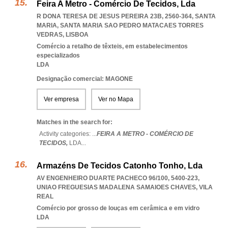
Feira A Metro - Comércio De Tecidos, Lda
R DONA TERESA DE JESUS PEREIRA 23B, 2560-364, SANTA
MARIA
,
SANTA MARIA SAO PEDRO MATACAES TORRES
VEDRAS
,
LISBOA
Comércio a retalho de têxteis, em estabelecimentos
especializados
LDA
Designação comercial: MAGONE
Ver empresa
Ver no Mapa
Matches in the search for:
Activity categories: ...
FEIRA A METRO - COMÉRCIO DE
TECIDOS,
LDA
...
Armazéns De Tecidos Catonho Tonho, Lda
AV ENGENHEIRO DUARTE PACHECO 96/100, 5400-223
,
UNIAO FREGUESIAS MADALENA SAMAIOES CHAVES
,
VILA
REAL
Comércio por grosso de louças em cerâmica e em vidro
LDA