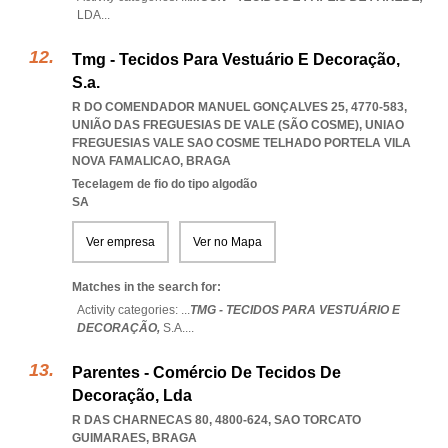
LDA
...
Tmg - Tecidos Para Vestuário E Decoração,
S.a.
R DO COMENDADOR MANUEL GONÇALVES 25, 4770-583,
UNIÃO DAS FREGUESIAS DE VALE (SÃO COSME)
,
UNIAO
FREGUESIAS VALE SAO COSME TELHADO PORTELA VILA
NOVA FAMALICAO
,
BRAGA
Tecelagem de fio do tipo algodão
SA
Ver empresa
Ver no Mapa
Matches in the search for:
Activity categories: ...
TMG - TECIDOS PARA VESTUÁRIO E
DECORAÇÃO,
S.A.
...
Parentes - Comércio De Tecidos De
Decoração, Lda
R DAS CHARNECAS 80, 4800-624
,
SAO TORCATO
GUIMARAES
,
BRAGA