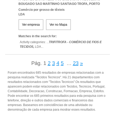
BOUGADO SAO MARTINHO SANTIAGO TROFA
,
PORTO
Comércio por grosso de têxteis
LDA
Ver empresa
Ver no Mapa
Matches in the search for:
Activity categories: ...
TRIFITROFA - COMÉRCIO DE FIOS E
TECIDOS,
LDA
...
Pág.
1
2
3
4
5
...
23
»
Foram encontrados 685 resultados de empresas relacionadas com a
pesquisa realizada "Tecidos Tecnicos". Há 21 departamentos com
resultados relacionados com "Tecidos Tecnicos".Os resultados que
aparecem podem estar relacionados com Tecidos, Tecnicos, Portugal,
Contabilidade, Decoracao, Construcao, Formacao, Empresa, Estofos.
Pode encontrar os 685 primeiros resultados para esta pesquisa com o
telefone, direção e outros dados comerciais e financeiros das
empresas. Baseamos em coincidências de uma atividade ou
denominação de cada empresa para mostrar esses resultados.