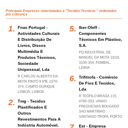
Principais Empresas relacionadas a "Tecidos Tecnicos " ordenados
por cobrança
Fnac Portugal -
Iber-Oleff -
Actividades Culturais
Componentes
E Distribuição De
Técnicos Em Plástico,
Livros, Discos
S.a.
Multimédia E
PQ INDUSTRIAL DE
Produtos Técnicos,
MANUEL DA MOTA 10/18,
3100-354
,
POMBAL
,
Sociedade
LEIRIA
Unipessoal, Lda
R CARLOS ALBERTO DA
Trifitrofa - Comércio
MOTA PINTO 9 6ºB, 1070-
De Fios E Tecidos,
374
,
CAMPO OURIQUE
Lda
LISBOA
,
LISBOA
R TEÓFILO BRAGA 115,
Tmg - Tecidos
4785-203
,
UNIAO
FREGUESIAS BOUGADO
Plastificados E
SAO MARTINHO
Outros
SANTIAGO TROFA
,
PORTO
Revestimentos Para A
Indústria Automóvel,
Est - Empresa