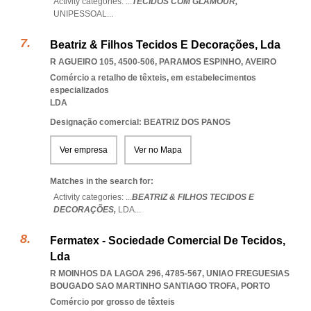
Activity categories: ...
TECIDOS COM GLAMOUR,
UNIPESSOAL
...
Beatriz & Filhos Tecidos E Decorações, Lda
R AGUEIRO 105, 4500-506
,
PARAMOS ESPINHO
,
AVEIRO
Comércio a retalho de têxteis, em estabelecimentos
especializados
LDA
Designação comercial: BEATRIZ DOS PANOS
Ver empresa
Ver no Mapa
Matches in the search for:
Activity categories: ...
BEATRIZ & FILHOS TECIDOS E
DECORAÇÕES,
LDA
...
Fermatex - Sociedade Comercial De Tecidos,
Lda
R MOINHOS DA LAGOA 296, 4785-567
,
UNIAO FREGUESIAS
BOUGADO SAO MARTINHO SANTIAGO TROFA
,
PORTO
Comércio por grosso de têxteis