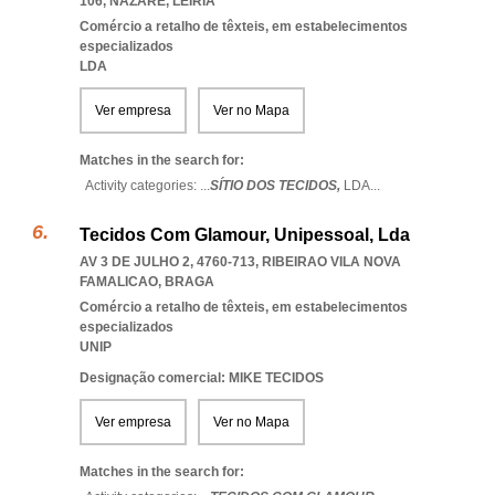
106
,
NAZARE
,
LEIRIA
Comércio a retalho de têxteis, em estabelecimentos
especializados
LDA
Ver empresa
Ver no Mapa
Matches in the search for:
Activity categories: ...
SÍTIO DOS TECIDOS,
LDA
...
Tecidos Com Glamour, Unipessoal, Lda
AV 3 DE JULHO 2, 4760-713
,
RIBEIRAO VILA NOVA
FAMALICAO
,
BRAGA
Comércio a retalho de têxteis, em estabelecimentos
especializados
UNIP
Designação comercial: MIKE TECIDOS
Ver empresa
Ver no Mapa
Matches in the search for: