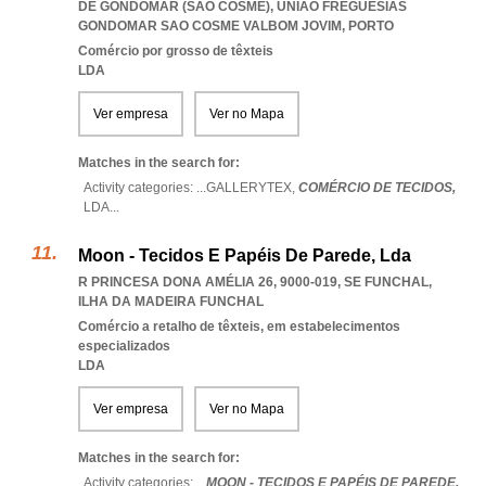
DE GONDOMAR (SÃO COSME)
,
UNIAO FREGUESIAS
GONDOMAR SAO COSME VALBOM JOVIM
,
PORTO
Comércio por grosso de têxteis
LDA
Ver empresa
Ver no Mapa
Matches in the search for:
Activity categories: ...
GALLERYTEX,
COMÉRCIO DE TECIDOS,
LDA
...
Moon - Tecidos E Papéis De Parede, Lda
R PRINCESA DONA AMÉLIA 26, 9000-019
,
SE FUNCHAL
,
ILHA DA MADEIRA FUNCHAL
Comércio a retalho de têxteis, em estabelecimentos
especializados
LDA
Ver empresa
Ver no Mapa
Matches in the search for:
Activity categories: ...
MOON - TECIDOS E PAPÉIS DE PAREDE,