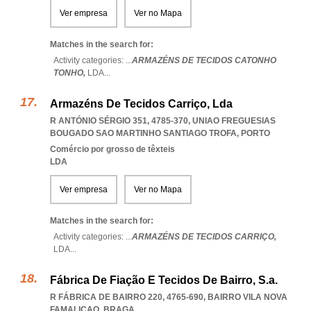
Ver empresa
Ver no Mapa
Matches in the search for:
Activity categories: ...
ARMAZÉNS DE TECIDOS CATONHO
TONHO,
LDA
...
Armazéns De Tecidos Carriço, Lda
R ANTÓNIO SÉRGIO 351, 4785-370
,
UNIAO FREGUESIAS
BOUGADO SAO MARTINHO SANTIAGO TROFA
,
PORTO
Comércio por grosso de têxteis
LDA
Ver empresa
Ver no Mapa
Matches in the search for:
Activity categories: ...
ARMAZÉNS DE TECIDOS CARRIÇO,
LDA
...
Fábrica De Fiação E Tecidos De Bairro, S.a.
R FÁBRICA DE BAIRRO 220, 4765-690
,
BAIRRO VILA NOVA
FAMALICAO
,
BRAGA