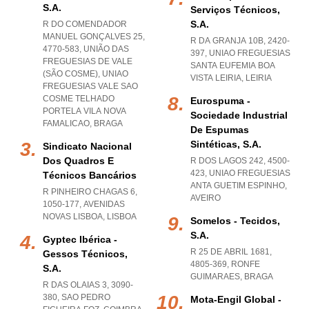
S.a.
Serviços Técnicos,
S.a.
R DO COMENDADOR
MANUEL GONÇALVES 25,
R DA GRANJA 10B, 2420-
4770-583, UNIÃO DAS
397
,
UNIAO FREGUESIAS
FREGUESIAS DE VALE
SANTA EUFEMIA BOA
(SÃO COSME)
,
UNIAO
VISTA LEIRIA
,
LEIRIA
FREGUESIAS VALE SAO
COSME TELHADO
Eurospuma -
PORTELA VILA NOVA
Sociedade Industrial
FAMALICAO
,
BRAGA
De Espumas
Sintéticas, S.a.
Sindicato Nacional
Dos Quadros E
R DOS LAGOS 242, 4500-
423
,
UNIAO FREGUESIAS
Técnicos Bancários
ANTA GUETIM ESPINHO
,
R PINHEIRO CHAGAS 6,
AVEIRO
1050-177
,
AVENIDAS
NOVAS LISBOA
,
LISBOA
Somelos - Tecidos,
S.a.
Gyptec Ibérica -
R 25 DE ABRIL 1681,
Gessos Técnicos,
4805-369
,
RONFE
S.a.
GUIMARAES
,
BRAGA
R DAS OLAIAS 3, 3090-
380
,
SAO PEDRO
Mota-Engil Global -