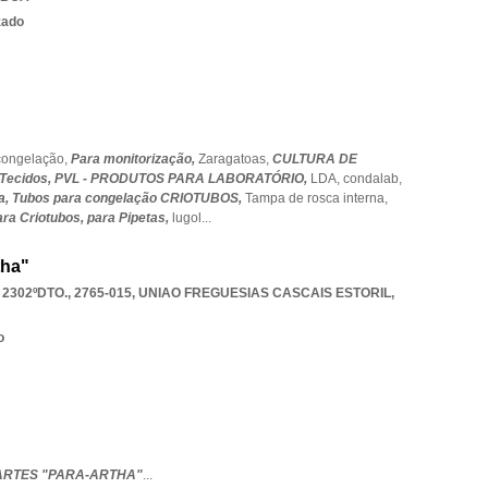
zado
congelação,
Para monitorização,
Zaragatoas,
CULTURA DE
 Tecidos,
PVL - PRODUTOS PARA LABORATÓRIO,
LDA,
condalab,
a,
Tubos para congelação CRIOTUBOS,
Tampa de rosca interna,
ara Criotubos,
para Pipetas,
lugol
...
tha"
302ºDTO., 2765-015
,
UNIAO FREGUESIAS CASCAIS ESTORIL
,
o
ARTES "PARA-ARTHA"
...