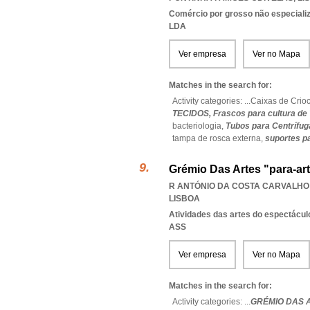
Comércio por grosso não especiali
LDA
Ver empresa
Ver no Mapa
Matches in the search for:
Activity categories: ...
Caixas de Crio
TECIDOS,
Frascos para cultura de
bacteriologia,
Tubos para Centrífug
tampa de rosca externa,
suportes p
Grémio Das Artes "para-ar
R ANTÓNIO DA COSTA CARVALHO 2
LISBOA
Atividades das artes do espectácul
ASS
Ver empresa
Ver no Mapa
Matches in the search for:
Activity categories: ...
GRÉMIO DAS 