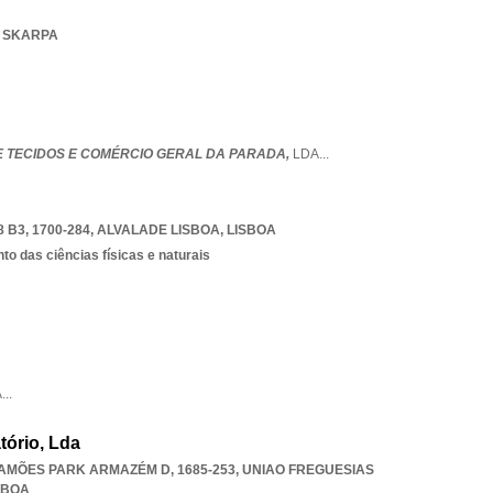
A SKARPA
 TECIDOS E COMÉRCIO GERAL DA PARADA,
LDA
...
B3, 1700-284
,
ALVALADE LISBOA
,
LISBOA
o das ciências físicas e naturais
A
...
tório, Lda
AMÕES PARK ARMAZÉM D, 1685-253
,
UNIAO FREGUESIAS
SBOA