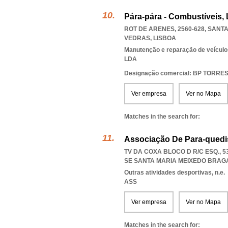
Pára-pára - Combustíveis, 
ROT DE ARENES, 2560-628, SANT
VEDRAS
,
LISBOA
Manutenção e reparação de veícul
LDA
Designação comercial: BP TORR
Ver empresa
Ver no Mapa
Matches in the search for:
Associação De Para-quedi
TV DA COXA BLOCO D R/C ESQ., 5
SE SANTA MARIA MEIXEDO BRA
Outras atividades desportivas, n.e.
ASS
Ver empresa
Ver no Mapa
Matches in the search for: