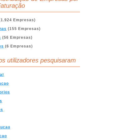
aturação
(1.924 Empresas)
nas
(155 Empresas)
s
(56 Empresas)
es
(6 Empresas)
os utilizadores pesquisaram
al
acao
orios
s
os
rucao
cao