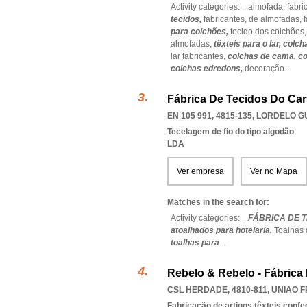
Activity categories: ...
almofada,
fabri
tecidos,
fabricantes,
de almofadas,
para colchões,
tecido dos colchões
almofadas,
têxteis para o lar,
colch
lar fabricantes,
colchas de cama,
co
colchas edredons,
decoração
...
Fábrica De Tecidos Do Car
EN 105 991, 4815-135
,
LORDELO G
Tecelagem de fio do tipo algodão
LDA
Ver empresa
Ver no Mapa
Matches in the search for:
Activity categories: ...
FÁBRICA DE 
atoalhados para hotelaria,
Toalhas
toalhas para
...
Rebelo & Rebelo - Fábrica
CSL HERDADE, 4810-811
,
UNIAO 
Fabricação de artigos têxteis conf