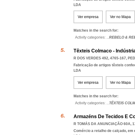
LDA
Ver empresa
Ver no Mapa
Matches in the search for:
Activity categories: ...
REBELO & RE
Têxteis Colmaco - Indústri
R DOS VERDES 492, 4765-167
,
PED
Fabricação de artigos têxteis conf
LDA
Ver empresa
Ver no Mapa
Matches in the search for:
Activity categories: ...
TÊXTEIS COLM
Armazéns De Tecidos E Co
R TOMÁS DA ANUNCIAÇÃO 60A, 1
Comércio a retalho de calçado, em