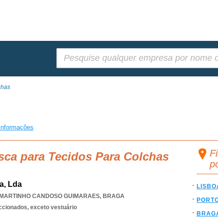
Pesquisar:
chas
informações
F
sca para Tecidos Para Colchas
p
a, Lda
LISBO
 MARTINHO CANDOSO GUIMARAES
,
BRAGA
PORT
eccionados, exceto vestuário
BRAG