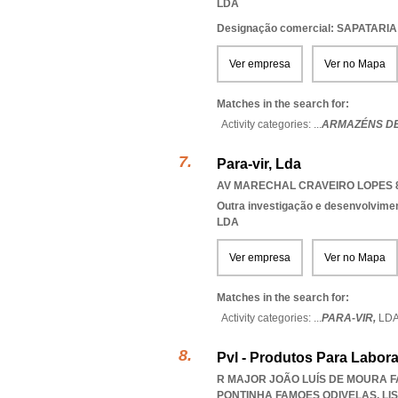
LDA
Designação comercial: SAPATARI
Ver empresa
Ver no Mapa
Matches in the search for:
Activity categories: ...
ARMAZÉNS DE
Para-vir, Lda
AV MARECHAL CRAVEIRO LOPES 8 
Outra investigação e desenvolviment
LDA
Ver empresa
Ver no Mapa
Matches in the search for:
Activity categories: ...
PARA-VIR,
LD
Pvl - Produtos Para Labora
R MAJOR JOÃO LUÍS DE MOURA F
PONTINHA FAMOES ODIVELAS
,
LI