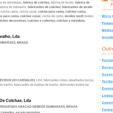
ca de almofadas,
fabrica de colchas,
fabrica de tecido,
fabrica de
F
fabrica de edredons,
fabricantes de colchas,
fabricantes de tecido
,
colcha cama,
colcha casal,
colcha para cama,
colchas cama,
as para cama,
colchas casal,
colcha de cama,
tecidos textil,
texteis
Micro
lchas decorativas,
colchas e cobertas,
colchas e edredons,
Peque
Média
valho, Lda
Grand
UIMARAES
,
BRAGA
Outr
Portug
Decor
Acess
TECIDOS DO CARVALHO,
LDA,
fabricantes robes,
atoalhados turcos,
Tecido
 de banho,
fabricantes de toalhas de banho,
fabricantes texteis lar,
Event
Lisboa
 De Colchas, Lda
Const
FREGUESIAS ABACAO GEMEOS GUIMARAES
,
BRAGA
Forma
eccionados, exceto vestuário