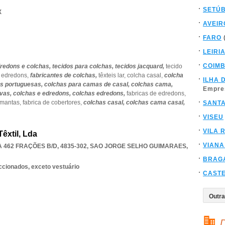
SETÚ
X
AVEIR
FARO
LEIRI
COIM
redons e colchas,
tecidos para colchas,
tecidos jacquard,
tecido
e edredons,
fabricantes de colchas,
têxteis lar,
colcha casal,
colcha
ILHA 
s portuguesas,
colchas para camas de casal,
colchas cama,
Empre
ivas,
colchas e edredons,
colchas edredons,
fabricas de edredons,
 mantas,
fabrica de cobertores,
colchas casal,
colchas cama casal,
SANT
VISEU
VILA 
êxtil, Lda
VIANA
462 FRAÇÕES B/D, 4835-302
,
SAO JORGE SELHO GUIMARAES
,
BRAG
eccionados, exceto vestuário
CAST
D