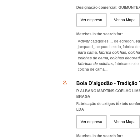
Designação comercial: GUIMUNTE
Ver empresa
Ver no Mapa
Matches in the search for:
Activity categories: ...
de edredon,
ed
jacquard,
jacquard tecido,
fabrica d
para cama,
fabrica colchas,
colcha
colchas de cama,
colchas decorat
fabricas de colchas,
fabricantes de
colcha de cama
...
Bola D'algodão - Tradição T
R ALBANO MARTINS COELHO LIMA 
BRAGA
Fabricação de artigos têxteis conf
LDA
Ver empresa
Ver no Mapa
Matches in the search for: