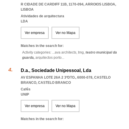
R CIDADE DE CARDIFF 11B, 1170-094
,
ARROIOS LISBOA
,
LISBOA
Atividades de arquitectura
LDA
Ver empresa
Ver no Mapa
Matches in the search for:
Activity categories: ...
ava architects,
tmg,
teatro municipal da
guarda,
arquitectos porto
...
D.a., Sociedade Unipessoal, Lda
AV ESPANHA LOTE 26A 2 3ºDTO., 6000-078
,
CASTELO
BRANCO
,
CASTELO BRANCO
Cafés
UNIP
Ver empresa
Ver no Mapa
Matches in the search for: