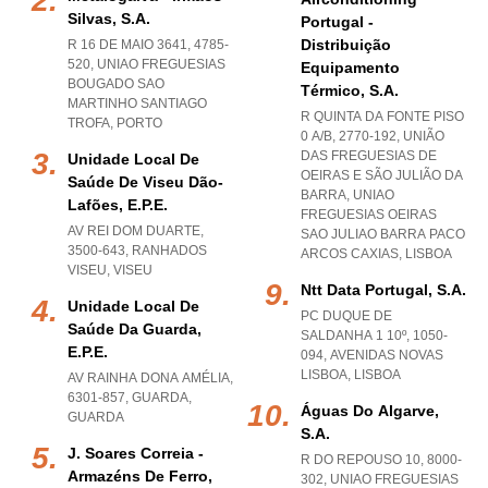
Silvas, S.a.
Portugal -
Distribuição
R 16 DE MAIO 3641, 4785-
520
,
UNIAO FREGUESIAS
Equipamento
BOUGADO SAO
Térmico, S.a.
MARTINHO SANTIAGO
R QUINTA DA FONTE PISO
TROFA
,
PORTO
0 A/B, 2770-192, UNIÃO
DAS FREGUESIAS DE
Unidade Local De
OEIRAS E SÃO JULIÃO DA
Saúde De Viseu Dão-
BARRA
,
UNIAO
Lafões, E.p.e.
FREGUESIAS OEIRAS
AV REI DOM DUARTE,
SAO JULIAO BARRA PACO
3500-643
,
RANHADOS
ARCOS CAXIAS
,
LISBOA
VISEU
,
VISEU
Ntt Data Portugal, S.a.
Unidade Local De
PC DUQUE DE
Saúde Da Guarda,
SALDANHA 1 10º, 1050-
E.p.e.
094
,
AVENIDAS NOVAS
LISBOA
,
LISBOA
AV RAINHA DONA AMÉLIA,
6301-857
,
GUARDA
,
Águas Do Algarve,
GUARDA
S.a.
J. Soares Correia -
R DO REPOUSO 10, 8000-
Armazéns De Ferro,
302
,
UNIAO FREGUESIAS