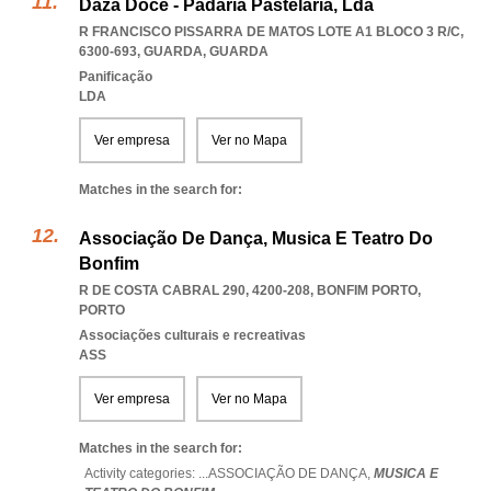
Daza Doce - Padaria Pastelaria, Lda
R FRANCISCO PISSARRA DE MATOS LOTE A1 BLOCO 3 R/C,
6300-693
,
GUARDA
,
GUARDA
Panificação
LDA
Ver empresa
Ver no Mapa
Matches in the search for:
Associação De Dança, Musica E Teatro Do
Bonfim
R DE COSTA CABRAL 290, 4200-208
,
BONFIM PORTO
,
PORTO
Associações culturais e recreativas
ASS
Ver empresa
Ver no Mapa
Matches in the search for:
Activity categories: ...
ASSOCIAÇÃO DE DANÇA,
MUSICA E