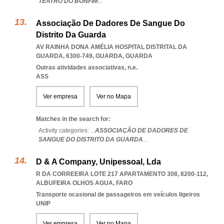
TEATRO DO BONFIM
...
Associação De Dadores De Sangue Do
Distrito Da Guarda
AV RAINHA DONA AMÉLIA HOSPITAL DISTRITAL DA
GUARDA, 6300-749
,
GUARDA
,
GUARDA
Outras atividades associativas, n.e.
ASS
Ver empresa
Ver no Mapa
Matches in the search for:
Activity categories: ...
ASSOCIAÇÃO DE DADORES DE
SANGUE DO DISTRITO DA GUARDA
...
D & A Company, Unipessoal, Lda
R DA CORREEIRA LOTE 217 APARTAMENTO 308, 8200-112
,
ALBUFEIRA OLHOS AGUA
,
FARO
Transporte ocasional de passageiros em veículos ligeiros
UNIP
Ver empresa
Ver no Mapa