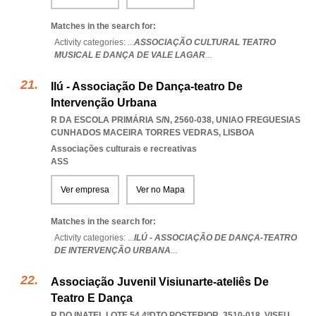
Matches in the search for:
Activity categories: ...
ASSOCIAÇÃO CULTURAL TEATRO
MUSICAL E DANÇA DE VALE LAGAR
...
Ilú - Associação De Dança-teatro De
Intervenção Urbana
R DA ESCOLA PRIMÁRIA S/N, 2560-038
,
UNIAO FREGUESIAS
CUNHADOS MACEIRA TORRES VEDRAS
,
LISBOA
Associações culturais e recreativas
ASS
Ver empresa
Ver no Mapa
Matches in the search for:
Activity categories: ...
ILÚ - ASSOCIAÇÃO DE DANÇA-TEATRO
DE INTERVENÇÃO URBANA
...
Associação Juvenil Visiunarte-ateliês De
Teatro E Dança
R DO INATEL LOTE 54 4ºDTO.POSTERIOR, 3510-018
,
VISEU
,