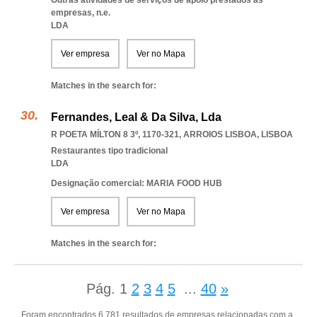
Outras atividades de serviços de apoio prestados às
empresas, n.e.
LDA
Ver empresa
Ver no Mapa
Matches in the search for:
Fernandes, Leal & Da Silva, Lda
R POETA MÍLTON 8 3º, 1170-321
,
ARROIOS LISBOA
,
LISBOA
Restaurantes tipo tradicional
LDA
Designação comercial: MARIA FOOD HUB
Ver empresa
Ver no Mapa
Matches in the search for:
Pág.
1
2
3
4
5
...
40
»
Foram encontrados 6.781 resultados de empresas relacionadas com a