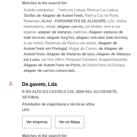
Matches in the search for:
Activity categories: ...
?veis em Lisboa,
Rent-a-Car Lisboa,
Tarifas de Aluguer de Autom?veis,
Rent-a-Car no Porto,
Reservas,
ALAU - FURGONETAS DE ALUGUER,
LDA,
online
reservations,
rental,
aluguer carros,
car rentals,
rent-a-car
algarve,
aluguer de viaturas,
national,
Aluguer viaturas de
todo terreno,
aluguer furg?es,
aluguer veiculos todo terreno,
-
a-car online,
Reservas de Rent-a-car online,
Aluguer de
Autom?veis em Portugal,
Alugar de Carros,
de Aluguer de
Autom?veis,
Aluguer de Viaturas de luxo,
Aluguer de Viaturas
em Lazer,
car hire offers,
Frequent Travelers,
frequent traveller,
Aluguer de Autom?veis no Porto,
de Autom?veis na Europa,
aluguer de carros comerciais
...
De.gaveto, Lda
R DO ALTO DO CASTELO 230, 2890-553
,
ALCOCHETE
,
SETUBAL
Atividades de engenharia e técnicas afins
LDA
Ver empresa
Ver no Mapa
Matches in the search for: