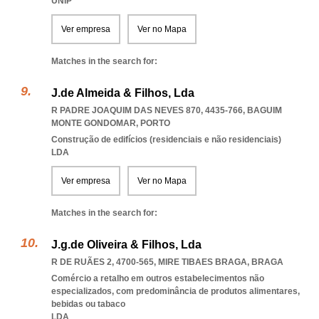
UNIP
Ver empresa
Ver no Mapa
Matches in the search for:
J.de Almeida & Filhos, Lda
R PADRE JOAQUIM DAS NEVES 870, 4435-766
,
BAGUIM
MONTE GONDOMAR
,
PORTO
Construção de edifícios (residenciais e não residenciais)
LDA
Ver empresa
Ver no Mapa
Matches in the search for:
J.g.de Oliveira & Filhos, Lda
R DE RUÃES 2, 4700-565
,
MIRE TIBAES BRAGA
,
BRAGA
Comércio a retalho em outros estabelecimentos não
especializados, com predominância de produtos alimentares,
bebidas ou tabaco
LDA