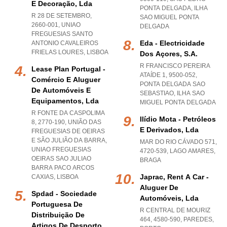
E Decoração, Lda
PONTA DELGADA
,
ILHA
R 28 DE SETEMBRO,
SAO MIGUEL PONTA
2660-001
,
UNIAO
DELGADA
FREGUESIAS SANTO
Eda - Electricidade
ANTONIO CAVALEIROS
FRIELAS LOURES
,
LISBOA
Dos Açores, S.a.
R FRANCISCO PEREIRA
Lease Plan Portugal -
ATAÍDE 1, 9500-052
,
Comércio E Aluguer
PONTA DELGADA SAO
De Automóveis E
SEBASTIAO
,
ILHA SAO
Equipamentos, Lda
MIGUEL PONTA DELGADA
R FONTE DA CASPOLIMA
Ilídio Mota - Petróleos
8, 2770-190, UNIÃO DAS
E Derivados, Lda
FREGUESIAS DE OEIRAS
E SÃO JULIÃO DA BARRA
,
MAR DO RIO CÁVADO 571,
UNIAO FREGUESIAS
4720-539
,
LAGO AMARES
,
OEIRAS SAO JULIAO
BRAGA
BARRA PACO ARCOS
Japrac, Rent A Car -
CAXIAS
,
LISBOA
Aluguer De
Spdad - Sociedade
Automóveis, Lda
Portuguesa De
R CENTRAL DE MOURIZ
Distribuição De
464, 4580-590
,
PAREDES
,
Artigos De Desporto,