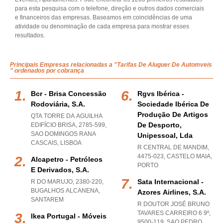
para esta pesquisa com o telefone, direção e outros dados comerciais
e financeiros das empresas. Baseamos em coincidências de uma
atividade ou denominação de cada empresa para mostrar esses
resultados.
Principais Empresas relacionadas a "Tarifas De Aluguer De Automveis
" ordenados por cobrança
Bcr - Brisa Concessão
Rgvs Ibérica -
Rodoviária, S.a.
Sociedade Ibérica De
Produção De Artigos
QTA TORRE DA AGUILHA
De Desporto,
EDIFÍCIO BRISA, 2785-599
,
SAO DOMINGOS RANA
Unipessoal, Lda
CASCAIS
,
LISBOA
R CENTRAL DE MANDIM,
4475-023
,
CASTELO MAIA
,
Alcapetro - Petróleos
PORTO
E Derivados, S.a.
Sata Internacional -
R DO MARUJO, 2380-220
,
BUGALHOS ALCANENA
,
Azores Airlines, S.a.
SANTAREM
R DOUTOR JOSÉ BRUNO
TAVARES CARREIRO 6 9º,
Ikea Portugal - Móveis
9500-119
,
SAO PEDRO