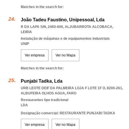
Matches in the search for:
João Tadeu Faustino, Unipessoal, Lda
R DA LAPA S/N, 2460-606
,
ALJUBARROTA ALCOBACA
,
LEIRIA
Instalação de máquinas e de equipamentos industriais
UNIP
Ver empresa
Ver no Mapa
Matches in the search for:
Punjabi Tadka, Lda
URB LEOTE DEIF DA PALMEIRA LOJA F LOTE 1F O, 8200-261
,
ALBUFEIRA OLHOS AGUA
,
FARO
Restaurantes tipo tradicional
LDA
Designação comercial: RESTAURANTE PUNJABI TADKA
Ver empresa
Ver no Mapa