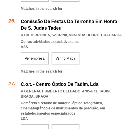
Matches in the search for:
Comissão De Festas Da Terronha Em Honra
De S. Judas Tadeu
R DA TERRONHA, 5210-198
,
MIRANDA DOURO
,
BRAGANCA
Outras atividades associativas, n.e.
ASS
Ver empresa
Ver no Mapa
Matches in the search for:
C.o.t. - Centro Óptico De Tadim, Lda
R GENERAL HUMBERTO DELGADO, 4705-671
,
TADIM
BRAGA
,
BRAGA
Comércio a retalho de material óptico, fotográfico,
cinematográfico e de instrumentos de precisão, em
estabelecimentos especializados
LDA