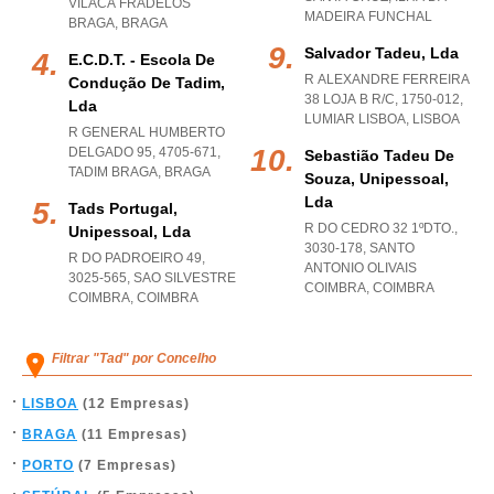
VILACA FRADELOS
MADEIRA FUNCHAL
BRAGA
,
BRAGA
Salvador Tadeu, Lda
E.c.d.t. - Escola De
R ALEXANDRE FERREIRA
Condução De Tadim,
38 LOJA B R/C, 1750-012
,
Lda
LUMIAR LISBOA
,
LISBOA
R GENERAL HUMBERTO
DELGADO 95, 4705-671
,
Sebastião Tadeu De
TADIM BRAGA
,
BRAGA
Souza, Unipessoal,
Lda
Tads Portugal,
R DO CEDRO 32 1ºDTO.,
Unipessoal, Lda
3030-178
,
SANTO
R DO PADROEIRO 49,
ANTONIO OLIVAIS
3025-565
,
SAO SILVESTRE
COIMBRA
,
COIMBRA
COIMBRA
,
COIMBRA
Filtrar "Tad" por Concelho
LISBOA
(12 Empresas)
BRAGA
(11 Empresas)
PORTO
(7 Empresas)