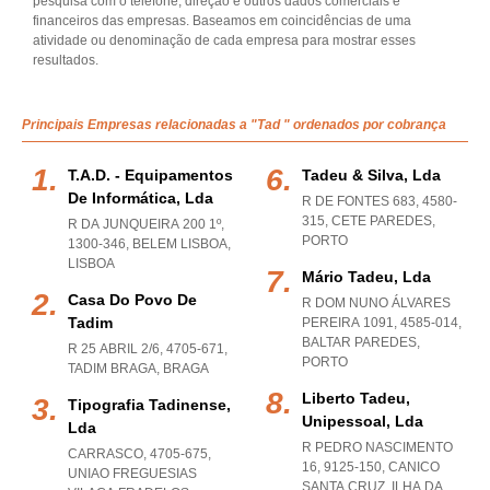
pesquisa com o telefone, direção e outros dados comerciais e
financeiros das empresas. Baseamos em coincidências de uma
atividade ou denominação de cada empresa para mostrar esses
resultados.
Principais Empresas relacionadas a "Tad " ordenados por cobrança
T.a.d. - Equipamentos
Tadeu & Silva, Lda
De Informática, Lda
R DE FONTES 683, 4580-
315
,
CETE PAREDES
,
R DA JUNQUEIRA 200 1º,
PORTO
1300-346
,
BELEM LISBOA
,
LISBOA
Mário Tadeu, Lda
Casa Do Povo De
R DOM NUNO ÁLVARES
Tadim
PEREIRA 1091, 4585-014
,
BALTAR PAREDES
,
R 25 ABRIL 2/6, 4705-671
,
PORTO
TADIM BRAGA
,
BRAGA
Liberto Tadeu,
Tipografia Tadinense,
Unipessoal, Lda
Lda
R PEDRO NASCIMENTO
CARRASCO, 4705-675
,
16, 9125-150
,
CANICO
UNIAO FREGUESIAS
SANTA CRUZ
,
ILHA DA