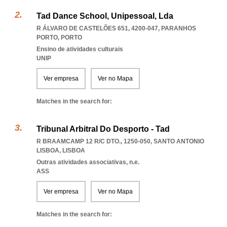
Tad Dance School, Unipessoal, Lda
R ÁLVARO DE CASTELÕES 651, 4200-047
,
PARANHOS
PORTO
,
PORTO
Ensino de atividades culturais
UNIP
Ver empresa
Ver no Mapa
Matches in the search for:
Tribunal Arbitral Do Desporto - Tad
R BRAAMCAMP 12 R/C DTO., 1250-050
,
SANTO ANTONIO
LISBOA
,
LISBOA
Outras atividades associativas, n.e.
ASS
Ver empresa
Ver no Mapa
Matches in the search for: