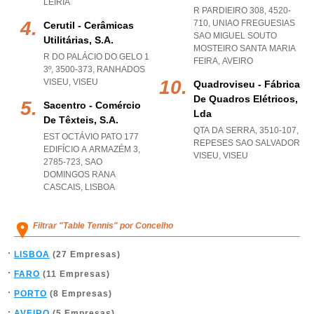
LEIRIA
R PARDIEIRO 308, 4520-
710
,
UNIAO FREGUESIAS
Cerutil - Cerâmicas
SAO MIGUEL SOUTO
Utilitárias, S.a.
MOSTEIRO SANTA MARIA
R DO PALÁCIO DO GELO 1
FEIRA
,
AVEIRO
3º, 3500-373
,
RANHADOS
VISEU
,
VISEU
Quadroviseu - Fábrica
De Quadros Elétricos,
Sacentro - Comércio
Lda
De Têxteis, S.a.
QTA DA SERRA, 3510-107
,
EST OCTÁVIO PATO 177
REPESES SAO SALVADOR
EDIFÍCIO A ARMAZÉM 3,
VISEU
,
VISEU
2785-723
,
SAO
DOMINGOS RANA
CASCAIS
,
LISBOA
Filtrar "Table Tennis" por Concelho
LISBOA
(27 Empresas)
FARO
(11 Empresas)
PORTO
(8 Empresas)
AVEIRO
(5 Empresas)