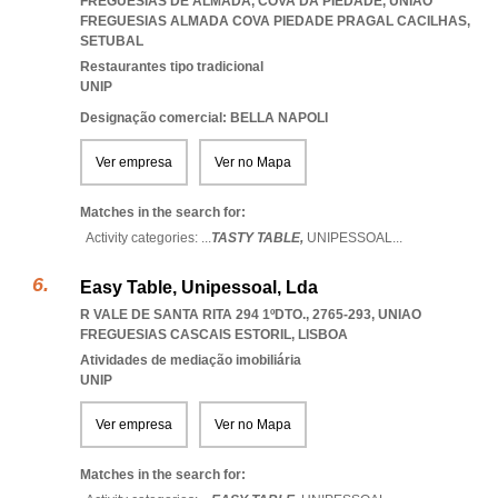
FREGUESIAS DE ALMADA, COVA DA PIEDADE
,
UNIAO
FREGUESIAS ALMADA COVA PIEDADE PRAGAL CACILHAS
,
SETUBAL
Restaurantes tipo tradicional
UNIP
Designação comercial: BELLA NAPOLI
Ver empresa
Ver no Mapa
Matches in the search for:
Activity categories: ...
TASTY TABLE,
UNIPESSOAL
...
Easy Table, Unipessoal, Lda
R VALE DE SANTA RITA 294 1ºDTO., 2765-293
,
UNIAO
FREGUESIAS CASCAIS ESTORIL
,
LISBOA
Atividades de mediação imobiliária
UNIP
Ver empresa
Ver no Mapa
Matches in the search for: