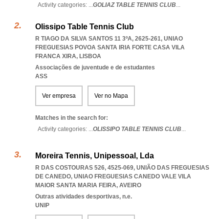
Activity categories: ...
GOLIAZ TABLE TENNIS CLUB
...
Olissipo Table Tennis Club
R TIAGO DA SILVA SANTOS 11 3ºA, 2625-261
,
UNIAO
FREGUESIAS POVOA SANTA IRIA FORTE CASA VILA
FRANCA XIRA
,
LISBOA
Associações de juventude e de estudantes
ASS
Ver empresa
Ver no Mapa
Matches in the search for:
Activity categories: ...
OLISSIPO TABLE TENNIS CLUB
...
Moreira Tennis, Unipessoal, Lda
R DAS COSTOURAS 526, 4525-069, UNIÃO DAS FREGUESIAS
DE CANEDO
,
UNIAO FREGUESIAS CANEDO VALE VILA
MAIOR SANTA MARIA FEIRA
,
AVEIRO
Outras atividades desportivas, n.e.
UNIP