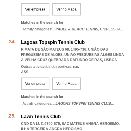
Ver empresa
Ver no Mapa
Matches in the search for:
Activity categories: ...
PADEL & BEACH TENNIS,
UNIPESSOAL
...
Lagoas Topspin Tennis Club
R MATA DE SÃO MATEUS 68, 1495-736, UNIÃO DAS
FREGUESIAS DE ALGES
,
UNIAO FREGUESIAS ALGES LINDA
A VELHA CRUZ QUEBRADA DAFUNDO OEIRAS
,
LISBOA
Outras atividades desportivas, n.e.
ASS
Ver empresa
Ver no Mapa
Matches in the search for:
Activity categories: ...
LAGOAS TOPSPIN TENNIS CLUB
...
Lawn Tennis Club
CND DA LUZ, 9700-575
,
SAO MATEUS ANGRA HEROISMO
,
ILHA TERCEIRA ANGRA HEROISMO