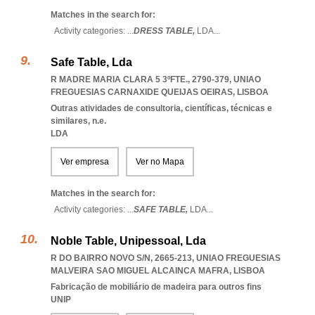
Matches in the search for:
Activity categories: ...
DRESS TABLE,
LDA
...
Safe Table, Lda
R MADRE MARIA CLARA 5 3ºFTE., 2790-379
,
UNIAO
FREGUESIAS CARNAXIDE QUEIJAS OEIRAS
,
LISBOA
Outras atividades de consultoria, científicas, técnicas e
similares, n.e.
LDA
Ver empresa
Ver no Mapa
Matches in the search for:
Activity categories: ...
SAFE TABLE,
LDA
...
Noble Table, Unipessoal, Lda
R DO BAIRRO NOVO S/N, 2665-213
,
UNIAO FREGUESIAS
MALVEIRA SAO MIGUEL ALCAINCA MAFRA
,
LISBOA
Fabricação de mobiliário de madeira para outros fins
UNIP