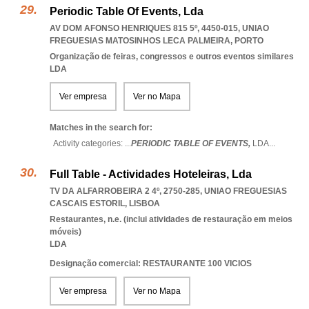
Periodic Table Of Events, Lda
AV DOM AFONSO HENRIQUES 815 5º, 4450-015
,
UNIAO
FREGUESIAS MATOSINHOS LECA PALMEIRA
,
PORTO
Organização de feiras, congressos e outros eventos similares
LDA
Ver empresa
Ver no Mapa
Matches in the search for:
Activity categories: ...
PERIODIC TABLE OF EVENTS,
LDA
...
Full Table - Actividades Hoteleiras, Lda
TV DA ALFARROBEIRA 2 4º, 2750-285
,
UNIAO FREGUESIAS
CASCAIS ESTORIL
,
LISBOA
Restaurantes, n.e. (inclui atividades de restauração em meios
móveis)
LDA
Designação comercial: RESTAURANTE 100 VICIOS
Ver empresa
Ver no Mapa