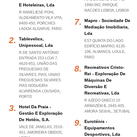
E Hoteleiras, Lda
1990-092
,
PARQUE
NACOES LISBOA
,
LISBOA
R ANNELIESE POHL
ALDEAMENTO VILA VITA,
Mapro - Sociedade De
8400-450
,
PORCHES
Mediação Imobiliaria,
LAGOA ALGARVE
,
FARO
Lda
Tablevelics,
EST QUINTA DO LAGO
Unipessoal, Lda
EDIFÍCIO MAPRO, 8135-
106
,
ALMANCIL LOULE
,
R DE SANTO ANTÓNIO
FARO
ENTRADA 253 LOJA 7,
4620-651, UNIÃO DAS
Recreativos Cristo-
FREGUESIAS DE
Rei - Exploração De
SILVARES, PIAS
,
UNIAO
Máquinas De
FREGUESIAS SILVARES
PIAS NOGUEIRA
Diversão E
ALVARENGA LOUSADA
,
Recreativas, Lda
PORTO
R AZEDO GNECO 10
ARMAZÉM B, 2845-405
,
Hotel Da Praia -
AMORA SEIXAL
,
SETUBAL
Gestão E Exploração
De Hotéis, S.a.
Euroténis -
VALE DE JANELAS, 2510-
Equipamentos
451
,
AMOREIRA OBIDOS
,
Desportivos, Lda