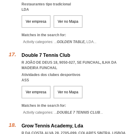
Restaurantes tipo tradicional
LDA
Ver empresa
Ver no Mapa
Matches in the search for:
Activity categories: ...
GOLDEN TABLE,
LDA
...
Double 7 Tennis Club
R JOÃO DE DEUS 18, 9050-027
,
SE FUNCHAL
,
ILHA DA
MADEIRA FUNCHAL
Atividades dos clubes desportivos
ASS
Ver empresa
Ver no Mapa
Matches in the search for:
Activity categories: ...
DOUBLE 7 TENNIS CLUB
...
Grow Tennis Academy, Lda
R DA COSTA ALVA 28, 2705-099
,
COLARES SINTRA
,
LISBOA