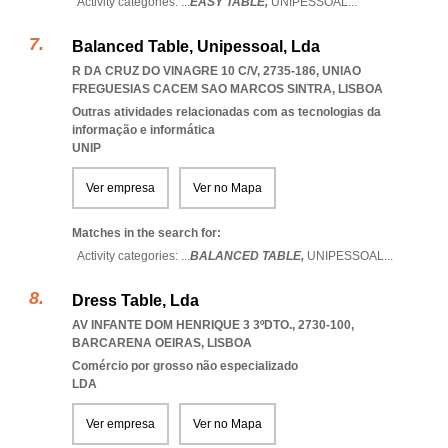
Activity categories: ...
EASY TABLE,
UNIPESSOAL
...
Balanced Table, Unipessoal, Lda
R DA CRUZ DO VINAGRE 10 C/V, 2735-186
,
UNIAO
FREGUESIAS CACEM SAO MARCOS SINTRA
,
LISBOA
Outras atividades relacionadas com as tecnologias da
informação e informática
UNIP
Ver empresa
Ver no Mapa
Matches in the search for:
Activity categories: ...
BALANCED TABLE,
UNIPESSOAL
...
Dress Table, Lda
AV INFANTE DOM HENRIQUE 3 3ºDTO., 2730-100
,
BARCARENA OEIRAS
,
LISBOA
Comércio por grosso não especializado
LDA
Ver empresa
Ver no Mapa