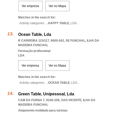
Ver empresa
Ver no Mapa
Matches in the search for:
Activity categories: ...
HAPPY TABLE,
LDA
...
Ocean Table, Lda
R CARREIRA 115/117, 9000-042
,
SE FUNCHAL
,
ILHA DA
MADEIRA FUNCHAL
Formação profissional
LDA
Ver empresa
Ver no Mapa
Matches in the search for:
Activity categories: ...
OCEAN TABLE,
LDA
...
Green Table, Unipessoal, Lda
CAM DA FURNA 7, 9240-206
,
SAO VICENTE
,
ILHA DA
MADEIRA FUNCHAL
Alojamento mobilado para turistas