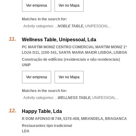
Ver empresa
Ver no Mapa
Matches in the search for:
Activity categories: ...
NOBLE TABLE,
UNIPESSOAL
...
Wellness Table, Unipessoal, Lda
PC MARTIM MONIZ CENTRO COMERCIAL MARTIM MONIZ 1º
LOJA D11, 1100-341
,
SANTA MARIA MAIOR LISBOA
,
LISBOA
Construção de edifícios (residenciais e não residenciais)
UNIP
Ver empresa
Ver no Mapa
Matches in the search for:
Activity categories: ...
WELLNESS TABLE,
UNIPESSOAL
...
Happy Table, Lda
R DOM AFONSO III 749, 5370-408
,
MIRANDELA
,
BRAGANCA
Restaurantes tipo tradicional
LDA