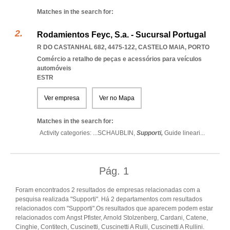
Matches in the search for:
Rodamientos Feyc, S.a. - Sucursal Portugal
R DO CASTANHAL 682, 4475-122
,
CASTELO MAIA
,
PORTO
Comércio a retalho de peças e acessórios para veículos
automóveis
ESTR
Ver empresa
Ver no Mapa
Matches in the search for:
Activity categories: ...
SCHAUBLIN,
Supporti,
Guide lineari
...
Pág.
1
Foram encontrados 2 resultados de empresas relacionadas com a
pesquisa realizada "Supporti". Há 2 departamentos com resultados
relacionados com "Supporti".Os resultados que aparecem podem estar
relacionados com Angst Pfister, Arnold Stolzenberg, Cardani, Catene,
Cinghie, Contitech, Cuscinetti, Cuscinetti A Rulli, Cuscinetti A Rullini.