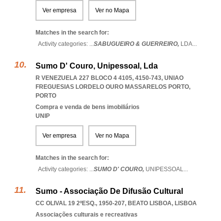
Ver empresa
Ver no Mapa
Matches in the search for:
Activity categories: ...
SABUGUEIRO & GUERREIRO,
LDA
...
Sumo D' Couro, Unipessoal, Lda
R VENEZUELA 227 BLOCO 4 4105, 4150-743
,
UNIAO
FREGUESIAS LORDELO OURO MASSARELOS PORTO
,
PORTO
Compra e venda de bens imobiliários
UNIP
Ver empresa
Ver no Mapa
Matches in the search for:
Activity categories: ...
SUMO D' COURO,
UNIPESSOAL
...
Sumo - Associação De Difusão Cultural
CC OLIVAL 19 2ºESQ., 1950-207
,
BEATO LISBOA
,
LISBOA
Associações culturais e recreativas