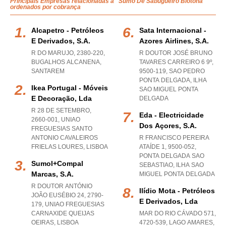
Principais Empresas relacionadas a "Sumo De Sabugueiro Biotona "
ordenados por cobrança
Alcapetro - Petróleos
Sata Internacional -
E Derivados, S.a.
Azores Airlines, S.a.
R DO MARUJO, 2380-220
,
R DOUTOR JOSÉ BRUNO
BUGALHOS ALCANENA
,
TAVARES CARREIRO 6 9º,
SANTAREM
9500-119
,
SAO PEDRO
PONTA DELGADA
,
ILHA
Ikea Portugal - Móveis
SAO MIGUEL PONTA
E Decoração, Lda
DELGADA
R 28 DE SETEMBRO,
Eda - Electricidade
2660-001
,
UNIAO
Dos Açores, S.a.
FREGUESIAS SANTO
ANTONIO CAVALEIROS
R FRANCISCO PEREIRA
FRIELAS LOURES
,
LISBOA
ATAÍDE 1, 9500-052
,
PONTA DELGADA SAO
Sumol+compal
SEBASTIAO
,
ILHA SAO
Marcas, S.a.
MIGUEL PONTA DELGADA
R DOUTOR ANTÓNIO
Ilídio Mota - Petróleos
JOÃO EUSÉBIO 24, 2790-
E Derivados, Lda
179
,
UNIAO FREGUESIAS
CARNAXIDE QUEIJAS
MAR DO RIO CÁVADO 571,
OEIRAS
,
LISBOA
4720-539
,
LAGO AMARES
,