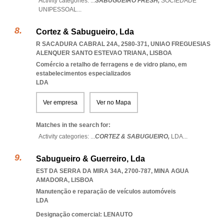
Activity categories: ...
SABUGUEIRO FRESH,
SOCIEDADE
UNIPESSOAL
...
Cortez & Sabugueiro, Lda
R SACADURA CABRAL 24A, 2580-371
,
UNIAO FREGUESIAS
ALENQUER SANTO ESTEVAO TRIANA
,
LISBOA
Comércio a retalho de ferragens e de vidro plano, em
estabelecimentos especializados
LDA
Ver empresa
Ver no Mapa
Matches in the search for:
Activity categories: ...
CORTEZ & SABUGUEIRO,
LDA
...
Sabugueiro & Guerreiro, Lda
EST DA SERRA DA MIRA 34A, 2700-787
,
MINA AGUA
AMADORA
,
LISBOA
Manutenção e reparação de veículos automóveis
LDA
Designação comercial: LENAUTO