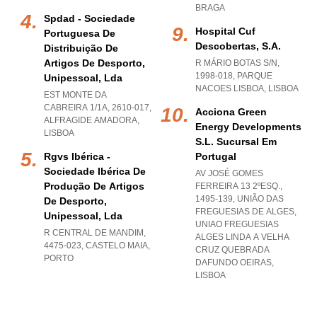
BRAGA
Spdad - Sociedade
Hospital Cuf
Portuguesa De
Descobertas, S.a.
Distribuição De
Artigos De Desporto,
R MÁRIO BOTAS S/N,
1998-018
,
PARQUE
Unipessoal, Lda
NACOES LISBOA
,
LISBOA
EST MONTE DA
CABREIRA 1/1A, 2610-017
,
Acciona Green
ALFRAGIDE AMADORA
,
Energy Developments
LISBOA
S.l. Sucursal Em
Rgvs Ibérica -
Portugal
Sociedade Ibérica De
AV JOSÉ GOMES
Produção De Artigos
FERREIRA 13 2ºESQ.,
1495-139, UNIÃO DAS
De Desporto,
FREGUESIAS DE ALGES
,
Unipessoal, Lda
UNIAO FREGUESIAS
R CENTRAL DE MANDIM,
ALGES LINDA A VELHA
4475-023
,
CASTELO MAIA
,
CRUZ QUEBRADA
PORTO
DAFUNDO OEIRAS
,
LISBOA