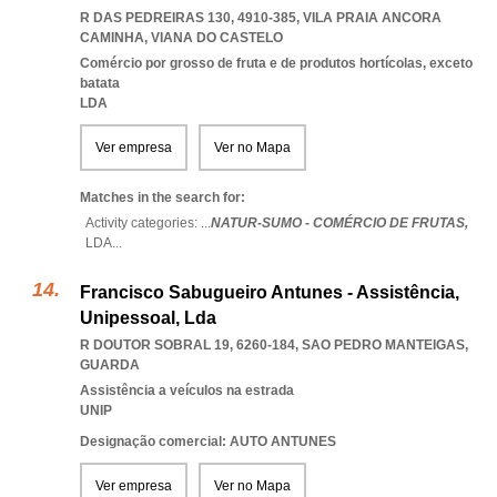
R DAS PEDREIRAS 130, 4910-385
,
VILA PRAIA ANCORA
CAMINHA
,
VIANA DO CASTELO
Comércio por grosso de fruta e de produtos hortícolas, exceto
batata
LDA
Ver empresa
Ver no Mapa
Matches in the search for:
Activity categories: ...
NATUR-SUMO - COMÉRCIO DE FRUTAS,
LDA
...
Francisco Sabugueiro Antunes - Assistência,
Unipessoal, Lda
R DOUTOR SOBRAL 19, 6260-184
,
SAO PEDRO MANTEIGAS
,
GUARDA
Assistência a veículos na estrada
UNIP
Designação comercial: AUTO ANTUNES
Ver empresa
Ver no Mapa