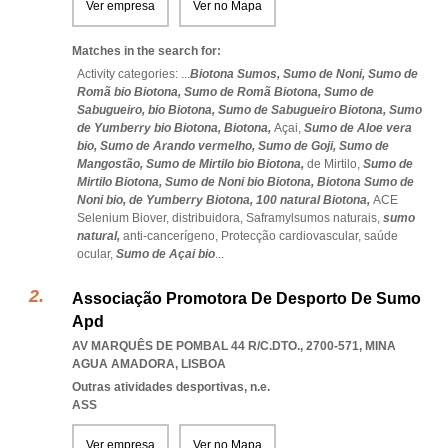
Ver empresa
Ver no Mapa
Matches in the search for:
Activity categories: ...
Biotona Sumos,
Sumo de Noni,
Sumo de
Romã bio Biotona,
Sumo de Romã Biotona,
Sumo de
Sabugueiro,
bio Biotona,
Sumo de Sabugueiro Biotona,
Sumo
de Yumberry bio Biotona,
Biotona,
Açai,
Sumo de Aloe vera
bio,
Sumo de Arando vermelho,
Sumo de Goji,
Sumo de
Mangostão,
Sumo de Mirtilo bio Biotona,
de Mirtilo,
Sumo de
Mirtilo Biotona,
Sumo de Noni bio Biotona,
Biotona Sumo de
Noni bio,
de Yumberry Biotona,
100 natural Biotona,
ACE
Selenium Biover,
distribuidora,
Saframylsumos naturais,
sumo
natural,
anti-cancerígeno,
Protecção cardiovascular,
saúde
ocular,
Sumo de Açai bio
...
Associação Promotora De Desporto De Sumo
Apd
AV MARQUÊS DE POMBAL 44 R/C.DTO., 2700-571
,
MINA
AGUA AMADORA
,
LISBOA
Outras atividades desportivas, n.e.
ASS
Ver empresa
Ver no Mapa