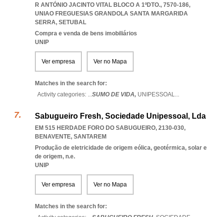
R ANTÓNIO JACINTO VITAL BLOCO A 1ºDTO., 7570-186
,
UNIAO FREGUESIAS GRANDOLA SANTA MARGARIDA
SERRA
,
SETUBAL
Compra e venda de bens imobiliários
UNIP
Ver empresa
Ver no Mapa
Matches in the search for:
Activity categories: ...
SUMO DE VIDA,
UNIPESSOAL
...
Sabugueiro Fresh, Sociedade Unipessoal, Lda
EM 515 HERDADE FORO DO SABUGUEIRO, 2130-030
,
BENAVENTE
,
SANTAREM
Produção de eletricidade de origem eólica, geotérmica, solar e
de origem, n.e.
UNIP
Ver empresa
Ver no Mapa
Matches in the search for: