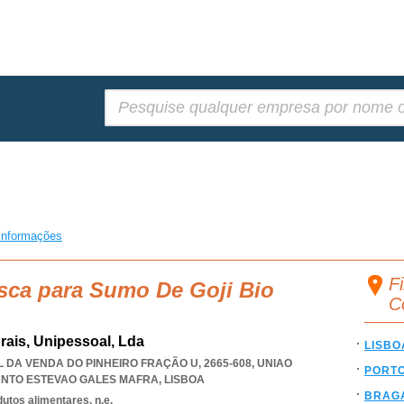
Pesquisar:
informações
F
sca para Sumo De Goji Bio
C
rais, Unipessoal, Lda
LISBO
 DA VENDA DO PINHEIRO FRAÇÃO U, 2665-608
,
UNIAO
PORT
ANTO ESTEVAO GALES MAFRA
,
LISBOA
BRAG
utos alimentares, n.e.