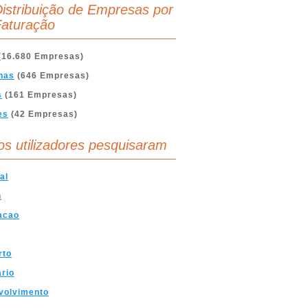
istribuição de Empresas por
aturação
(16.680 Empresas)
nas
(646 Empresas)
s
(161 Empresas)
es
(42 Empresas)
os utilizadores pesquisaram
al
n
acao
rto
ario
volvimento