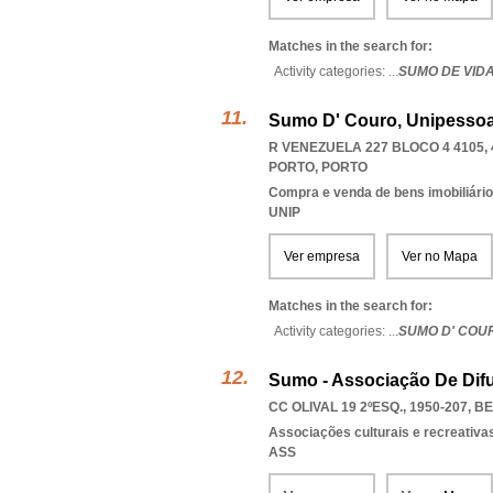
Matches in the search for:
Activity categories: ...
SUMO DE VID
Sumo D' Couro, Unipessoa
R VENEZUELA 227 BLOCO 4 4105, 
PORTO
,
PORTO
Compra e venda de bens imobiliári
UNIP
Ver empresa
Ver no Mapa
Matches in the search for:
Activity categories: ...
SUMO D' COU
Sumo - Associação De Difu
CC OLIVAL 19 2ºESQ., 1950-207
,
BE
Associações culturais e recreativa
ASS