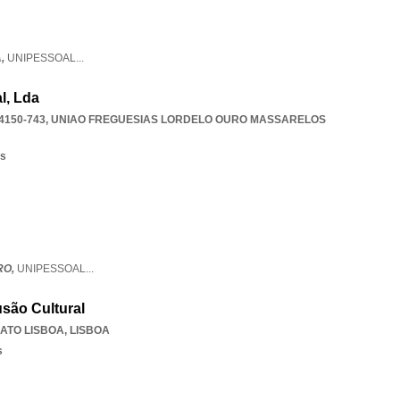
A,
UNIPESSOAL
...
l, Lda
4150-743
,
UNIAO FREGUESIAS LORDELO OURO MASSARELOS
os
RO,
UNIPESSOAL
...
são Cultural
ATO LISBOA
,
LISBOA
s