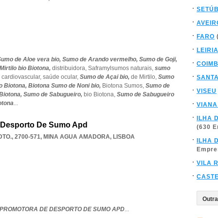
SETÚ
AVEIR
FARO
LEIRI
Sumo de Aloe vera bio,
Sumo de Arando vermelho,
Sumo de Goji,
COIM
irtilo bio Biotona,
distribuidora,
Saframylsumos naturais,
sumo
 cardiovascular,
saúde ocular,
Sumo de Açai bio,
de Mirtilo,
Sumo
SANT
o Biotona,
Biotona Sumo de Noni bio,
Biotona Sumos,
Sumo de
VISEU
Biotona,
Sumo de Sabugueiro,
bio Biotona,
Sumo de Sabugueiro
otona
...
VIANA
ILHA 
 Desporto De Sumo Apd
(630 
TO., 2700-571
,
MINA AGUA AMADORA
,
LISBOA
ILHA 
Empre
VILA 
CAST
PROMOTORA DE DESPORTO DE SUMO APD
...