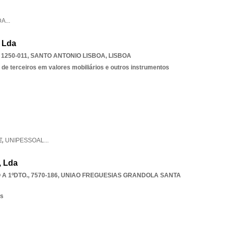
DA
...
 Lda
1250-011
,
SANTO ANTONIO LISBOA
,
LISBOA
 de terceiros em valores mobiliários e outros instrumentos
E,
UNIPESSOAL
...
, Lda
A 1ºDTO., 7570-186
,
UNIAO FREGUESIAS GRANDOLA SANTA
os