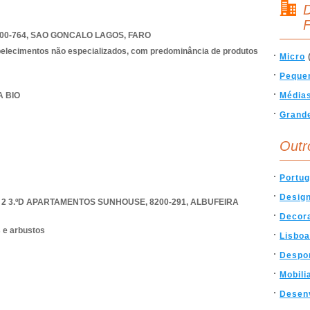
D
F
00-764
,
SAO GONCALO LAGOS
,
FARO
belecimentos não especializados, com predominância de produtos
Micro
Peque
A BIO
Média
Grand
Outr
Portug
Desig
 2 3.ºD APARTAMENTOS SUNHOUSE, 8200-291
,
ALBUFEIRA
Decor
s e arbustos
Lisboa
Despo
Mobili
Desen