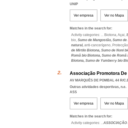
UNIP
Ver empresa
Ver no Mapa
Matches in the search for:
Activity categories: ...
Biotona,
Açai,
bio,
Sumo de Mangostão,
Sumo de M
natural,
anti-cancerígeno,
Protecção
de Mirtilo Biotona,
Sumo de Noni bi
Romã bio Biotona,
Sumo de Romã 
Biotona,
Sumo de Yumberry bio Bi
Associação Promotora De
AV MARQUÊS DE POMBAL 44 R/C.D
Outras atividades desportivas, n.e.
ASS
Ver empresa
Ver no Mapa
Matches in the search for:
Activity categories: ...
ASSOCIAÇÃO 