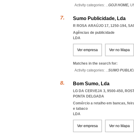
Activity categories: ...
GOJI HOME,
U
Sumo Publicidade, Lda
R ROSA ARAÚJO 17, 1250-194
,
SA
Agências de publicidade
LDA
Ver empresa
Ver no Mapa
Matches in the search for:
Activity categories: ...
SUMO PUBLIC
Bom Sumo, Lda
LG DA CERVEJA 3, 9500-450
,
ROST
PONTA DELGADA
Comércio a retalho em bancas, feir
e tabaco
LDA
Ver empresa
Ver no Mapa