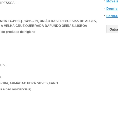
Movei
NIPESSOAL
...
Dentis
Forma
A 14 4ºESQ., 1495-239, UNIÃO DAS FREGUESIAS DE ALGES
,
A A VELHA CRUZ QUEBRADA DAFUNDO OEIRAS
,
LISBOA
 de produtos de higiene
LDA
...
a
5-184
,
ARMACAO PERA SILVES
,
FARO
s e não residenciais)