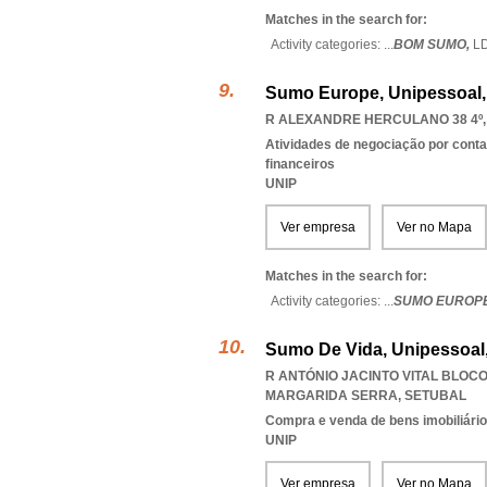
Matches in the search for:
Activity categories: ...
BOM SUMO,
L
Sumo Europe, Unipessoal,
R ALEXANDRE HERCULANO 38 4º, 
Atividades de negociação por conta
financeiros
UNIP
Ver empresa
Ver no Mapa
Matches in the search for:
Activity categories: ...
SUMO EUROP
Sumo De Vida, Unipessoal
R ANTÓNIO JACINTO VITAL BLOCO 
MARGARIDA SERRA
,
SETUBAL
Compra e venda de bens imobiliári
UNIP
Ver empresa
Ver no Mapa