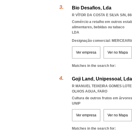
Bio Desafios, Lda
R VÍTOR DA COSTA E SILVA S/N, 86
Comércio a retalho em outros esta
alimentares, bebidas ou tabaco
LDA
Designação comercial: MERCEARI
Ver empresa
Ver no Mapa
Matches in the search for:
Goji Land, Unipessoal, Lda
R MANUEL TEIXEIRA GOMES LOTE
OLHOS AGUA
,
FARO
Cultura de outros frutos em árvore
UNIP
Ver empresa
Ver no Mapa
Matches in the search for: