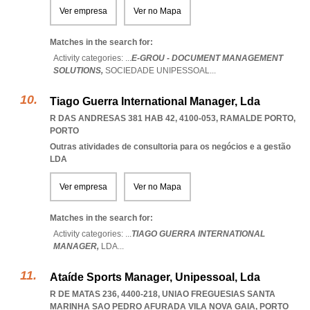
Ver empresa
Ver no Mapa
Matches in the search for:
Activity categories: ...
E-GROU - DOCUMENT MANAGEMENT
SOLUTIONS,
SOCIEDADE UNIPESSOAL
...
Tiago Guerra International Manager, Lda
R DAS ANDRESAS 381 HAB 42, 4100-053
,
RAMALDE PORTO
,
PORTO
Outras atividades de consultoria para os negócios e a gestão
LDA
Ver empresa
Ver no Mapa
Matches in the search for:
Activity categories: ...
TIAGO GUERRA INTERNATIONAL
MANAGER,
LDA
...
Ataíde Sports Manager, Unipessoal, Lda
R DE MATAS 236, 4400-218
,
UNIAO FREGUESIAS SANTA
MARINHA SAO PEDRO AFURADA VILA NOVA GAIA
,
PORTO