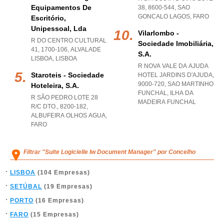
Equipamentos De
38, 8600-544
,
SAO
GONCALO LAGOS
,
FARO
Escritório,
Unipessoal, Lda
Vilarlombo -
R DO CENTRO CULTURAL
Sociedade Imobiliária,
41, 1700-106
,
ALVALADE
S.a.
LISBOA
,
LISBOA
R NOVA VALE DA AJUDA
Staroteis - Sociedade
HOTEL JARDINS D'AJUDA,
9000-720
,
SAO MARTINHO
Hoteleira, S.a.
FUNCHAL
,
ILHA DA
R SÃO PEDRO LOTE 28
MADEIRA FUNCHAL
R/C DTO., 8200-182
,
ALBUFEIRA OLHOS AGUA
,
FARO
Filtrar "Suite Logicielle Iw Document Manager" por Concelho
LISBOA
(104 Empresas)
SETÚBAL
(19 Empresas)
PORTO
(16 Empresas)
FARO
(15 Empresas)