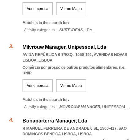
Ver empresa
Ver no Mapa
Matches in the search for:
Activity categories: ...
SUITE IDEAS,
LDA
...
Milvrouw Manager, Unipessoal, Lda
AV DA REPÚBLICA 6 1ºESQ., 1050-191
,
AVENIDAS NOVAS
LISBOA
,
LISBOA
Comércio por grosso de outros produtos alimentares, n.e.
UNIP
Ver empresa
Ver no Mapa
Matches in the search for:
Activity categories: ...
MILVROUW MANAGER,
UNIPESSOAL
...
Bonaparterra Manager, Lda
R MANUEL FERREIRA DE ANDRADE 6 SL, 1500-417
,
SAO
DOMINGOS BENFICA LISBOA
,
LISBOA