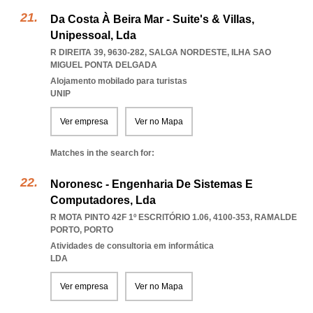
Da Costa À Beira Mar - Suite's & Villas,
Unipessoal, Lda
R DIREITA 39, 9630-282
,
SALGA NORDESTE
,
ILHA SAO
MIGUEL PONTA DELGADA
Alojamento mobilado para turistas
UNIP
Ver empresa
Ver no Mapa
Matches in the search for:
Noronesc - Engenharia De Sistemas E
Computadores, Lda
R MOTA PINTO 42F 1º ESCRITÓRIO 1.06, 4100-353
,
RAMALDE
PORTO
,
PORTO
Atividades de consultoria em informática
LDA
Ver empresa
Ver no Mapa