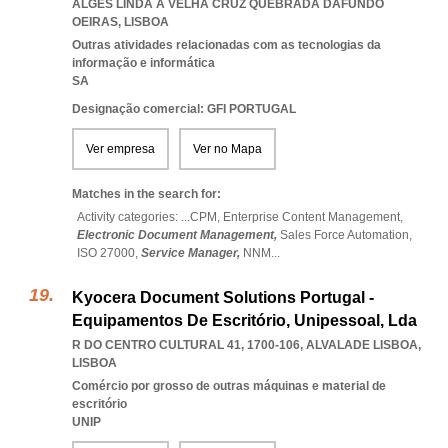
ALGES LINDA A VELHA CRUZ QUEBRADA DAFUNDO
OEIRAS
,
LISBOA
Outras atividades relacionadas com as tecnologias da
informação e informática
SA
Designação comercial: GFI PORTUGAL
Ver empresa
Ver no Mapa
Matches in the search for:
Activity categories: ...
CPM,
Enterprise Content Management,
Electronic Document Management,
Sales Force Automation,
ISO 27000,
Service Manager,
NNM
...
Kyocera Document Solutions Portugal -
Equipamentos De Escritório, Unipessoal, Lda
R DO CENTRO CULTURAL 41, 1700-106
,
ALVALADE LISBOA
,
LISBOA
Comércio por grosso de outras máquinas e material de
escritório
UNIP