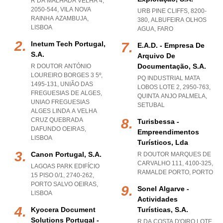
R DA MALHADA VELHA 4,
2050-544
,
VILA NOVA
URB PINE CLIFFS, 8200-
RAINHA AZAMBUJA
,
380
,
ALBUFEIRA OLHOS
LISBOA
AGUA
,
FARO
Inetum Tech Portugal,
E.a.d. - Empresa De
S.a.
Arquivo De
Documentação, S.a.
R DOUTOR ANTÓNIO
LOUREIRO BORGES 3 5º,
PQ INDUSTRIAL MATA
1495-131, UNIÃO DAS
LOBOS LOTE 2, 2950-763
,
FREGUESIAS DE ALGES
,
QUINTA ANJO PALMELA
,
UNIAO FREGUESIAS
SETUBAL
ALGES LINDA A VELHA
CRUZ QUEBRADA
Turisbessa -
DAFUNDO OEIRAS
,
Empreendimentos
LISBOA
Turísticos, Lda
Canon Portugal, S.a.
R DOUTOR MARQUES DE
CARVALHO 111, 4100-325
,
LAGOAS PARK EDIFÍCIO
RAMALDE PORTO
,
PORTO
15 PISO 0/1, 2740-262
,
PORTO SALVO OEIRAS
,
Sonel Algarve -
LISBOA
Actividades
Kyocera Document
Turísticas, S.a.
Solutions Portugal -
R DA COSTA D'OIRO LOTE