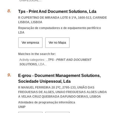
UNIPESSOAL
...
Tps - Print And Document Solutions, Lda
R CUPERTINO DE MIRANDA LOTE 6 1ºA, 1600-513
,
CARNIDE
LISBOA
,
LISBOA
Reparação de computadores e de equipamento periférico
LDA
Ver empresa
Ver no Mapa
Matches in the search for:
Activity categories: ...
TPS - PRINT AND DOCUMENT
SOLUTIONS,
LDA
...
E-grou - Document Management Solutions,
Sociedade Unipessoal, Lda
R MANUEL FERREIRA 20 2ºC, 2795-133, UNIÃO DAS
FREGUESIAS DE ALGES
,
UNIAO FREGUESIAS ALGES LINDA
A VELHA CRUZ QUEBRADA DAFUNDO OEIRAS
,
LISBOA
Atividades de programação informática
UNIP