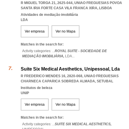
R MIGUEL TORGA 21, 2625-044
,
UNIAO FREGUESIAS POVOA
SANTA IRIA FORTE CASA VILA FRANCA XIRA
,
LISBOA
Atividades de mediação imobiliária
LDA
Ver empresa
Ver no Mapa
Matches in the search for:
Activity categories: ...
ROYAL SUITE - SOCIEDADE DE
MEDIAÇÃO IMOBILIÁRIA,
LDA
...
Suite Six Medical Aesthetics, Unipessoal, Lda
R FREDERICO MENDES 16, 2820-068
,
UNIAO FREGUESIAS
CHARNECA CAPARICA SOBREDA ALMADA
,
SETUBAL
Institutos de beleza
UNIP
Ver empresa
Ver no Mapa
Matches in the search for:
Activity categories: ...
SUITE SIX MEDICAL AESTHETICS,