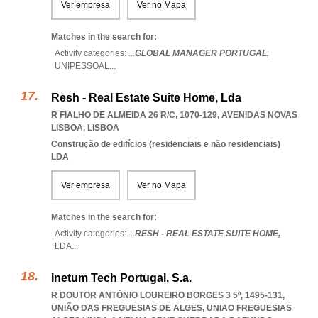
Ver empresa
Ver no Mapa
Matches in the search for:
Activity categories: ...
GLOBAL MANAGER PORTUGAL,
UNIPESSOAL
...
Resh - Real Estate Suite Home, Lda
R FIALHO DE ALMEIDA 26 R/C, 1070-129
,
AVENIDAS NOVAS
LISBOA
,
LISBOA
Construção de edifícios (residenciais e não residenciais)
LDA
Ver empresa
Ver no Mapa
Matches in the search for:
Activity categories: ...
RESH - REAL ESTATE SUITE HOME,
LDA
...
Inetum Tech Portugal, S.a.
R DOUTOR ANTÓNIO LOUREIRO BORGES 3 5º, 1495-131,
UNIÃO DAS FREGUESIAS DE ALGES
,
UNIAO FREGUESIAS