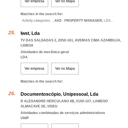
Ver empresa
Ver no Mapa
Matches in the search for:
Activity categories: ...
AH2 - PROPERTY MANAGER,
LDA
...
Iwst, Lda
TV DAS SALGADAS 2, 2050-161
,
AVEIRAS CIMA AZAMBUJA
,
LISBOA
Atividades de mecânica geral
LDA
Ver empresa
Ver no Mapa
Matches in the search for:
Documentoscópio, Unipessoal, Lda
R ALEXANDRE HERCULANO 4B, 5100-107
,
LAMEGO
ALMACAVE SE
,
VISEU
Atividades combinadas de serviços administrativos
UNIP