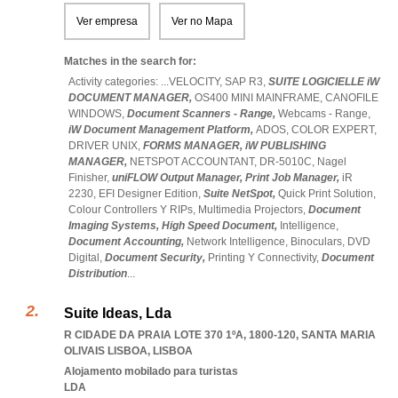
Ver empresa
Ver no Mapa
Matches in the search for:
Activity categories: ...
VELOCITY,
SAP R3,
SUITE LOGICIELLE iW
DOCUMENT MANAGER,
OS400 MINI MAINFRAME,
CANOFILE
WINDOWS,
Document Scanners - Range,
Webcams - Range,
iW Document Management Platform,
ADOS,
COLOR EXPERT,
DRIVER UNIX,
FORMS MANAGER,
iW PUBLISHING
MANAGER,
NETSPOT ACCOUNTANT,
DR-5010C,
Nagel
Finisher,
uniFLOW Output Manager,
Print Job Manager,
iR
2230,
EFI Designer Edition,
Suite NetSpot,
Quick Print Solution,
Colour Controllers Y RIPs,
Multimedia Projectors,
Document
Imaging Systems,
High Speed Document,
Intelligence,
Document Accounting,
Network Intelligence,
Binoculars,
DVD
Digital,
Document Security,
Printing Y Connectivity,
Document
Distribution
...
Suite Ideas, Lda
R CIDADE DA PRAIA LOTE 370 1ºA, 1800-120
,
SANTA MARIA
OLIVAIS LISBOA
,
LISBOA
Alojamento mobilado para turistas
LDA