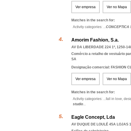
Ver empresa
Ver no Mapa
Matches in the search for:
Activity categories: ...
CONCEPTICA 
Amorim Fashion, S.a.
AV DA LIBERDADE 224 1º, 1250-14
Comércio a retalho de vestuário pa
SA
Designação comercial: FASHION CL
Ver empresa
Ver no Mapa
Matches in the search for:
Activity categories: ...
fall in love,
desi
studio
...
Eagle Concept, Lda
AV DUQUE DE LOULÉ 45A LOJAS 10