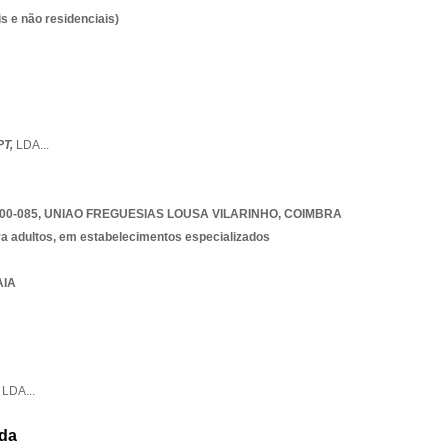
s e não residenciais)
PT,
LDA
...
00-085
,
UNIAO FREGUESIAS LOUSA VILARINHO
,
COIMBRA
ra adultos, em estabelecimentos especializados
AIA
,
LDA
...
Lda