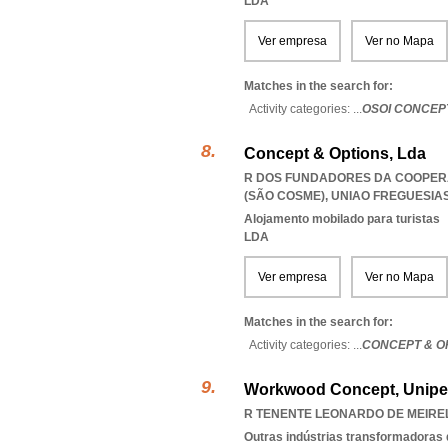
LDA
Ver empresa
Ver no Mapa
Matches in the search for:
Activity categories: ...
OSOI CONCEP
Concept & Options, Lda
R DOS FUNDADORES DA COOPERAT
(SÃO COSME)
,
UNIAO FREGUESIA
Alojamento mobilado para turistas
LDA
Ver empresa
Ver no Mapa
Matches in the search for:
Activity categories: ...
CONCEPT & O
Workwood Concept, Unipe
R TENENTE LEONARDO DE MEIRELE
Outras indústrias transformadoras d