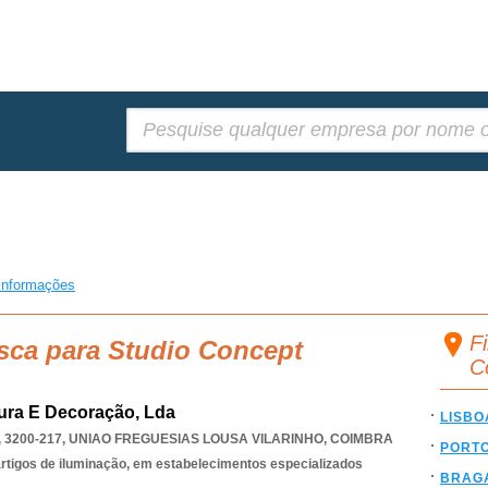
Pesquisar:
informações
F
sca para Studio Concept
C
tura E Decoração, Lda
LISBO
3200-217
,
UNIAO FREGUESIAS LOUSA VILARINHO
,
COIMBRA
PORT
 artigos de iluminação, em estabelecimentos especializados
BRAG