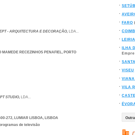
SETÚ
AVEIR
FARO
COIM
EPT - ARQUITECTURA E DECORAÇÃO,
LDA
...
LEIRI
ILHA 
O MAMEDE RECEZINHOS PENAFIEL
,
PORTO
Empre
SANT
VISEU
VIANA
VILA 
CAST
PT STUDIO,
LDA
...
ÉVOR
600-272
,
LUMIAR LISBOA
,
LISBOA
 programas de televisão
D