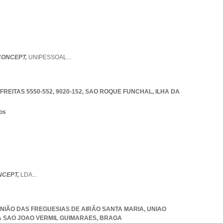
ONCEPT,
UNIPESSOAL
...
EITAS 5550-552, 9020-152
,
SAO ROQUE FUNCHAL
,
ILHA DA
os
NCEPT,
LDA
...
 UNIÃO DAS FREGUESIAS DE AIRÃO SANTA MARIA
,
UNIAO
A SAO JOAO VERMIL GUIMARAES
,
BRAGA