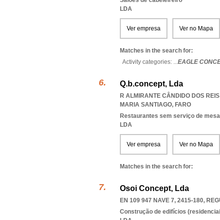
Salões de cabeleireiro
LDA
Ver empresa
Ver no Mapa
Matches in the search for:
Activity categories: ...
EAGLE CONCE
Q.b.concept, Lda
R ALMIRANTE CÂNDIDO DOS REIS 2
MARIA SANTIAGO
,
FARO
Restaurantes sem serviço de mesa
LDA
Ver empresa
Ver no Mapa
Matches in the search for:
Osoi Concept, Lda
EN 109 947 NAVE 7, 2415-180
,
REG
Construção de edifícios (residenciai