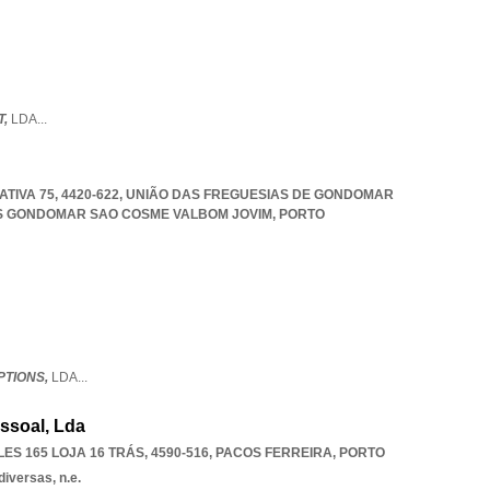
T,
LDA
...
IVA 75, 4420-622, UNIÃO DAS FREGUESIAS DE GONDOMAR
S GONDOMAR SAO COSME VALBOM JOVIM
,
PORTO
PTIONS,
LDA
...
ssoal, Lda
S 165 LOJA 16 TRÁS, 4590-516
,
PACOS FERREIRA
,
PORTO
iversas, n.e.