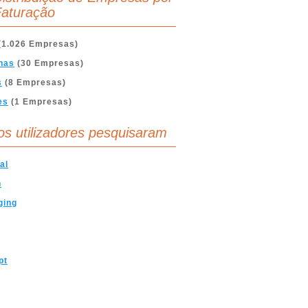
aturação
(1.026 Empresas)
nas
(30 Empresas)
s
(8 Empresas)
es
(1 Empresas)
os utilizadores pesquisaram
al
n
ging
pt