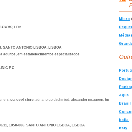
F
Micro
STUDIO,
LDA
...
Peque
Média
Grand
8
,
SANTO ANTONIO LISBOA
,
LISBOA
ra adultos, em estabelecimentos especializados
Outr
INIC F C
Portug
Desig
Packa
Agua
gners,
concept store,
adriano goldschmied,
alexander mcqueen,
bp
Brasil
Conce
Italia
/11, 1050-086
,
SANTO ANTONIO LISBOA
,
LISBOA
Italy