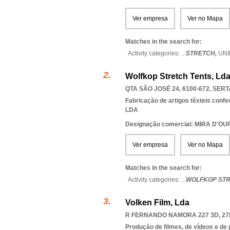
Ver empresa
Ver no Mapa
Matches in the search for:
Activity categories: ...
STRETCH,
UN
Wolfkop Stretch Tents, Ld
QTA SÃO JOSÉ 24, 6100-672
,
SERT
Fabricação de artigos têxteis conf
LDA
Designação comercial: MIRA D'
Ver empresa
Ver no Mapa
Matches in the search for:
Activity categories: ...
WOLFKOP STR
Volken Film, Lda
R FERNANDO NAMORA 227 3D, 27
Produção de filmes, de vídeos e de