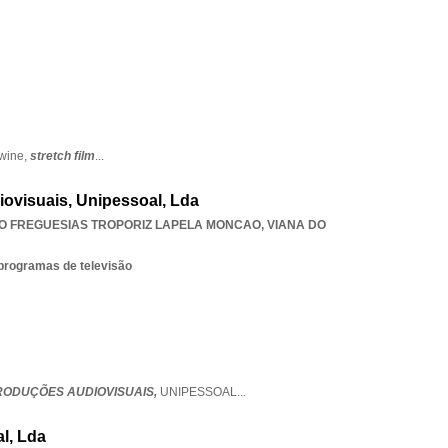
twine,
stretch film
...
iovisuais, Unipessoal, Lda
O FREGUESIAS TROPORIZ LAPELA MONCAO
,
VIANA DO
 programas de televisão
PRODUÇÕES AUDIOVISUAIS,
UNIPESSOAL
...
al, Lda