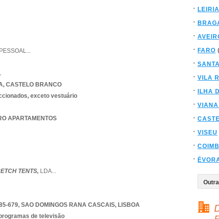
LEIRI
BRAG
AVEIR
FARO
IPESSOAL
...
SANT
a
VILA 
A
,
CASTELO BRANCO
ILHA 
eccionados, exceto vestuário
VIANA
OURO APARTAMENTOS
CAST
VISEU
COIM
ÉVOR
ETCH TENTS,
LDA
...
85-679
,
SAO DOMINGOS RANA CASCAIS
,
LISBOA
D
 programas de televisão