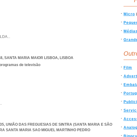
F
Micro
Peque
Média
LDA
...
Grand
Outr
48
,
SANTA MARIA MAIOR LISBOA
,
LISBOA
 programas de televisão
Film
Advert
Embal
Portug
Public
..
Servi
Acces
335, UNIÃO DAS FREGUESIAS DE SINTRA (SANTA MARIA E SÃO
Analo
TRA SANTA MARIA SAO MIGUEL MARTINHO PEDRO
Binocu