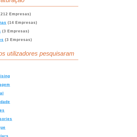
aturação
(212 Empresas)
nas
(14 Empresas)
s
(3 Empresas)
es
(3 Empresas)
os utilizadores pesquisaram
ising
agem
al
idade
ces
sories
gue
lars