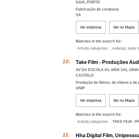
GAIA
,
PORTO
Fabricação de cordoaria
SA
Ver empresa
Ver no Mapa
Matches in the search for:
Activity categories: ...
netwrap,
baler 
Take Film - Produções Aud
AV DA ESCOLA 63, 4950-141
,
UNIA
CASTELO
Produção de filmes, de vídeos e de
UNIP
Ver empresa
Ver no Mapa
Matches in the search for:
Activity categories: ...
TAKE FILM - 
Hha Digital Film, Unipesso