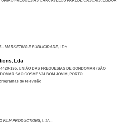
,
UNIAO FREGUESIAS CARCAVELOS PAREDE CASCAIS
,
LISBOA
 - MARKETING E PUBLICIDADE,
LDA
...
tions, Lda
, 4420-195, UNIÃO DAS FREGUESIAS DE GONDOMAR (SÃO
NDOMAR SAO COSME VALBOM JOVIM
,
PORTO
 programas de televisão
O FILM PRODUCTIONS,
LDA
...