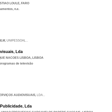
STIAO LOULE
,
FARO
amentos, n.e.
ILM,
UNIPESSOAL
...
ovisuais, Lda
UE NACOES LISBOA
,
LISBOA
 programas de televisão
 SERVIÇOS AUDIOVISUAIS,
LDA
...
 Publicidade, Lda