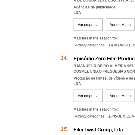
R DE LISBOA 125 2ºESQ., 2775-725
Agências de publicidade
LDA
Ver empresa
Ver no Mapa
Matches in the search for:
Activity categories: ...
FILM BROKERS
Episódio Zero Film Produc
R MANUEL RIBEIRO ALMEIDA 967
COSME)
,
UNIAO FREGUESIAS GO
Produção de filmes, de vídeos e de
LDA
Ver empresa
Ver no Mapa
Matches in the search for:
Activity categories: ...
EPISÓDIO ZER
Film Twist Group, Lda