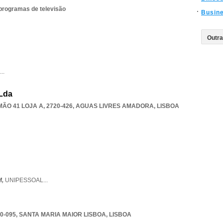
 programas de televisão
Busin
...
 Lda
O 41 LOJA A, 2720-426
,
AGUAS LIVRES AMADORA
,
LISBOA
M,
UNIPESSOAL
...
0-095
,
SANTA MARIA MAIOR LISBOA
,
LISBOA