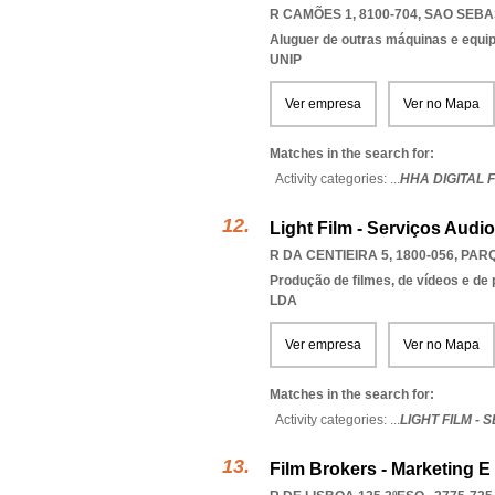
R CAMÕES 1, 8100-704
,
SAO SEBA
Aluguer de outras máquinas e equip
UNIP
Ver empresa
Ver no Mapa
Matches in the search for:
Activity categories: ...
HHA DIGITAL F
Light Film - Serviços Audi
R DA CENTIEIRA 5, 1800-056
,
PARQ
Produção de filmes, de vídeos e de
LDA
Ver empresa
Ver no Mapa
Matches in the search for:
Activity categories: ...
LIGHT FILM -
Film Brokers - Marketing E