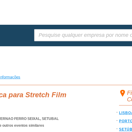
Pesquisar:
informações
Fi
ca para Stretch Film
C
LISBO
FERNAO FERRO SEIXAL
,
SETUBAL
PORT
e outros eventos similares
SETÚ