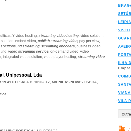
BRAG
SETÚ
LEIRI
VISEU
ulticast Y video hosting,
streaming video hosting,
video solution,
GUAR
 solution,
embed video,
publish streaming video,
pay per view,
solutions,
hd streaming,
streaming encoders,
business video
AVEIR
ting,
video streaming service,
on-demand video,
video
PORT
r,
integrated video solution,
video player hosting,
streaming video
ILHA 
Empre
l, Unipessoal, Lda
COIM
19 4ºDTO. SALA B, 1050-012
,
AVENIDAS NOVAS LISBOA
,
SANT
VIANA
tica
VILA 
D