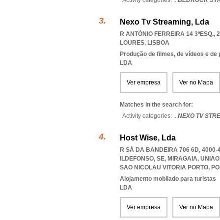
Activity categories: ...
BEDROCK ST
Nexo Tv Streaming, Lda
R ANTÓNIO FERREIRA 14 3ºESQ., 2
LOURES
,
LISBOA
Produção de filmes, de vídeos e de
LDA
Ver empresa
Ver no Mapa
Matches in the search for:
Activity categories: ...
NEXO TV STR
Host Wise, Lda
R SÁ DA BANDEIRA 706 6D, 4000
ILDEFONSO, SE, MIRAGAIA
,
UNIAO
SAO NICOLAU VITORIA PORTO
,
PO
Alojamento mobilado para turistas
LDA
Ver empresa
Ver no Mapa