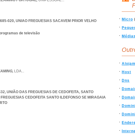
REAMING PORTUGAL,
UNIPESSOAL
...
F
Micro
685-020
,
UNIAO FREGUESIAS SACAVEM PRIOR VELHO
Peque
 programas de televisão
Média
Outr
Aloja
EAMING,
LDA
...
Host
Dns
Domai
-432, UNIÃO DAS FREGUESIAS DE CEDOFEITA, SANTO
 FREGUESIAS CEDOFEITA SANTO ILDEFONSO SE MIRAGAIA
Domai
RTO
Domin
Domin
Ender
Intern