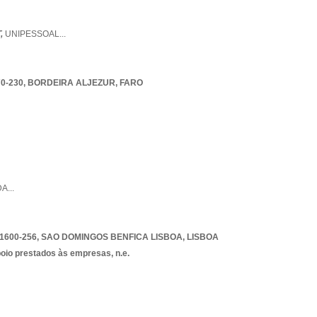
,
UNIPESSOAL
...
0-230
,
BORDEIRA ALJEZUR
,
FARO
DA
...
1600-256
,
SAO DOMINGOS BENFICA LISBOA
,
LISBOA
poio prestados às empresas, n.e.