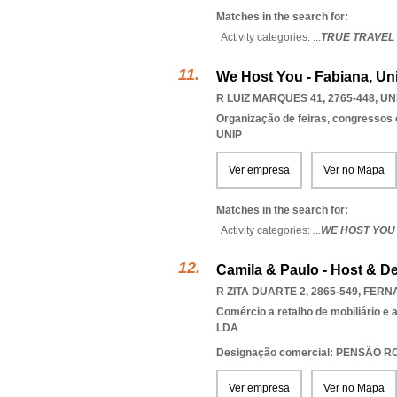
Matches in the search for:
Activity categories: ...
TRUE TRAVEL
We Host You - Fabiana, Un
R LUIZ MARQUES 41, 2765-448
,
UN
Organização de feiras, congressos 
UNIP
Ver empresa
Ver no Mapa
Matches in the search for:
Activity categories: ...
WE HOST YOU 
Camila & Paulo - Host & D
R ZITA DUARTE 2, 2865-549
,
FERNA
Comércio a retalho de mobiliário e
LDA
Designação comercial: PENSÃO
Ver empresa
Ver no Mapa