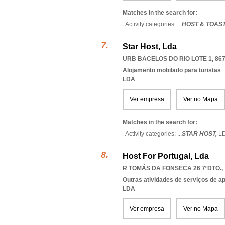
Matches in the search for:
Activity categories: ...
HOST & TOAST
Star Host, Lda
URB BACELOS DO RIO LOTE 1, 867
Alojamento mobilado para turistas
LDA
Ver empresa
Ver no Mapa
Matches in the search for:
Activity categories: ...
STAR HOST,
L
Host For Portugal, Lda
R TOMÁS DA FONSECA 26 7ºDTO., 
Outras atividades de serviços de a
LDA
Ver empresa
Ver no Mapa