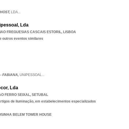
 HOST,
LDA
...
ipessoal, Lda
IAO FREGUESIAS CASCAIS ESTORIL
,
LISBOA
e outros eventos similares
- FABIANA,
UNIPESSOAL
...
ecor, Lda
O FERRO SEIXAL
,
SETUBAL
 artigos de iluminação, em estabelecimentos especializados
 ROSINHA BELEM TOWER HOUSE