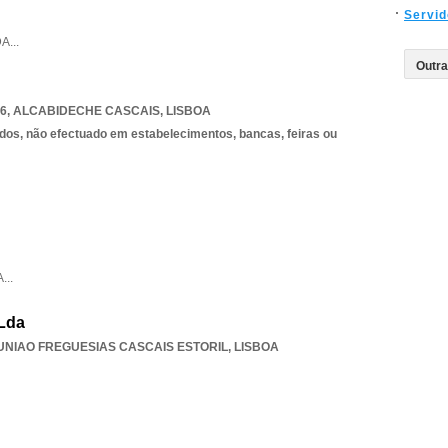
Servid
DA
...
36
,
ALCABIDECHE CASCAIS
,
LISBOA
dos, não efectuado em estabelecimentos, bancas, feiras ou
A
...
 Lda
UNIAO FREGUESIAS CASCAIS ESTORIL
,
LISBOA