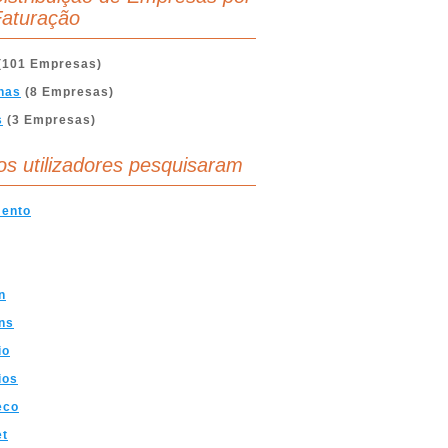
aturação
(101 Empresas)
nas
(8 Empresas)
s
(3 Empresas)
os utilizadores pesquisaram
mento
n
ns
io
ios
eco
et