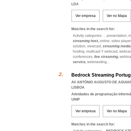
LDA
Ver empresa
Ver no Mapa
Matches in the search for:
Activity categories: ...
presentation,
m
streaming host,
online,
video player
solution,
viewcast,
streaming media 
hosting,
multicast Y webcast,
webcas
conferences,
live streaming,
webina
service,
webmeeting
...
Bedrock Streaming Portuga
AV ANTÓNIO AUGUSTO DE AGUIAR 
LISBOA
Atividades de programação informá
UNIP
Ver empresa
Ver no Mapa
Matches in the search for: