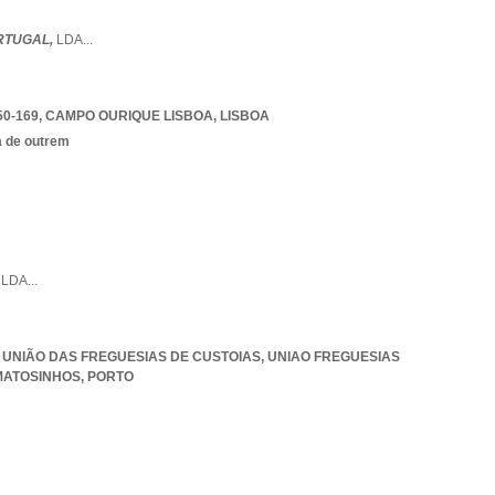
RTUGAL,
LDA
...
50-169
,
CAMPO OURIQUE LISBOA
,
LISBOA
a de outrem
,
LDA
...
9, UNIÃO DAS FREGUESIAS DE CUSTOIAS
,
UNIAO FREGUESIAS
 MATOSINHOS
,
PORTO