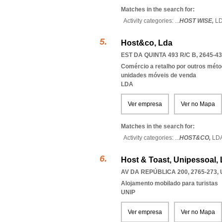
Matches in the search for:
Activity categories: ...
HOST WISE,
L
Host&co, Lda
EST DA QUINTA 493 R/C B, 2645-4
Comércio a retalho por outros méto
unidades móveis de venda
LDA
Ver empresa
Ver no Mapa
Matches in the search for:
Activity categories: ...
HOST&CO,
LD
Host & Toast, Unipessoal,
AV DA REPÚBLICA 200, 2765-273
,
Alojamento mobilado para turistas
UNIP
Ver empresa
Ver no Mapa