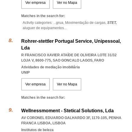
Ver empresa
Ver no Mapa
Matches in the search for:
Activity categories: ...
grua,
Movimentação de cargas,
STET,
aluguer de equipamentos
...
Rohrer-stettler Portugal Service, Unipessoal,
Lda
R FRANCISCO XAVIER ATAÍDE DE OLIVEIRA LOTE 31/32
LOJA V, 8600-775
,
SAO GONCALO LAGOS
,
FARO
Atividades de mediação imobiliária
UNIP
Ver empresa
Ver no Mapa
Matches in the search for:
Wellnessmoment - Stetical Solutions, Lda
AV CORONEL EDUARDO GALHARDO 3F, 1170-105
,
PENHA
FRANCA LISBOA
,
LISBOA
Institutos de beleza