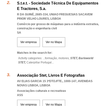
S.t.e.t. - Sociedade Técnica De Equipamentos
E Tractores, S.a.
R DA GUINÉ, 2685-334
,
UNIAO FREGUESIAS SACAVEM
PRIOR VELHO LOURES
,
LISBOA
Comércio por grosso de máquinas para a indústria extrativa,
construção e engenharia civil
SA
Ver empresa
Ver no Mapa
Matches in the search for:
Activity categories: ...
formação,
motores,
STET,
Barloworld
STET,
Caterpillar Portugal
...
Associação Stet, Livros E Fotografias
AV ELIAS GARCIA 15 3ºDTO./FTE., 1000-147
,
AVENIDAS
NOVAS LISBOA
,
LISBOA
Associações culturais e recreativas
ASS
Ver empresa
Ver no Mapa