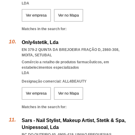
LDA
Ver empresa
Ver no Mapa
Matches in the search for:
Only4stetik, Lda
EN 379-2 QUINTA DA BREJOEIRA FRAÇÃO D, 2860-308
,
MOITA
,
SETUBAL
Comércio a retalho de produtos farmacêuticos, em
estabelecimentos especializados
LDA
Designação comercial: ALL4BEAUTY
Ver empresa
Ver no Mapa
Matches in the search for:
Sars - Nail Stylist, Makeup Artist, Stetik & Spa,
Unipessoal, Lda
BC DO OUTEIRO 40, 4905-419
,
UNIAO FREGUESIAS