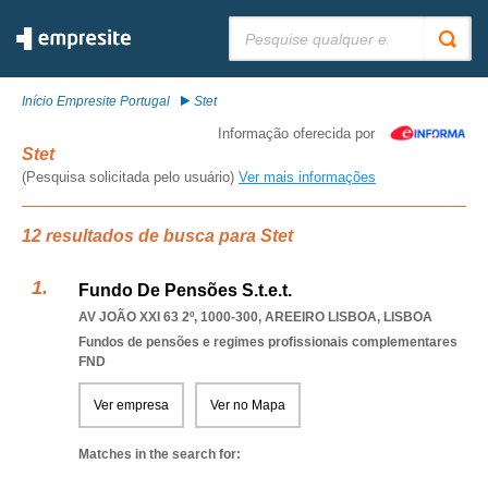
Pesquisar:
Início Empresite Portugal
Stet
Informação oferecida por
Stet
(Pesquisa solicitada pelo usuário)
Ver mais informações
12 resultados de busca para Stet
Fundo De Pensões S.t.e.t.
AV JOÃO XXI 63 2º, 1000-300
,
AREEIRO LISBOA
,
LISBOA
Fundos de pensões e regimes profissionais complementares
FND
Ver empresa
Ver no Mapa
Matches in the search for: