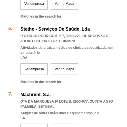
Ver empresa
Ver no Mapa
Matches in the search for:
Stetho - Serviços De Saúde, Lda
R CIUDAD RODRIGO 6 1º 7, 3080-221
,
BUARCOS SAO
JULIAO FIGUEIRA FOZ
,
COIMBRA
Atividades de prática médica de clínica especializada, em
ambulatório
LDA
Ver empresa
Ver no Mapa
Matches in the search for:
Machrent, S.a.
QTA DA MARQUESA IV LOTE B, 2950-677
,
QUINTA ANJO
PALMELA
,
SETUBAL
Aluguer de outras máquinas e equipamentos, n.e.
SA