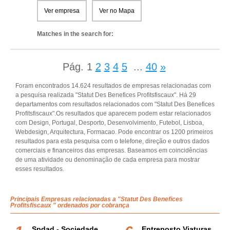
Ver empresa
Ver no Mapa
Matches in the search for:
Pág.
1
2
3
4
5
...
40
»
Foram encontrados 14.624 resultados de empresas relacionadas com
a pesquisa realizada "Statut Des Benefices Profitsfiscaux". Há 29
departamentos com resultados relacionados com "Statut Des Benefices
Profitsfiscaux".Os resultados que aparecem podem estar relacionados
com Design, Portugal, Desporto, Desenvolvimento, Futebol, Lisboa,
Webdesign, Arquitectura, Formacao. Pode encontrar os 1200 primeiros
resultados para esta pesquisa com o telefone, direção e outros dados
comerciais e financeiros das empresas. Baseamos em coincidências
de uma atividade ou denominação de cada empresa para mostrar
esses resultados.
Principais Empresas relacionadas a "Statut Des Benefices
Profitsfiscaux " ordenados por cobrança
Spdad - Sociedade
Entreposto Viaturas