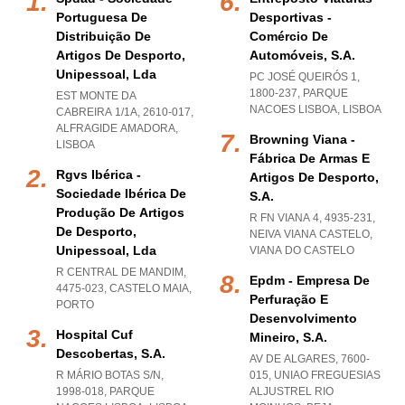
Portuguesa De
Desportivas -
Distribuição De
Comércio De
Artigos De Desporto,
Automóveis, S.a.
Unipessoal, Lda
PC JOSÉ QUEIRÓS 1,
1800-237
,
PARQUE
EST MONTE DA
NACOES LISBOA
,
LISBOA
CABREIRA 1/1A, 2610-017
,
ALFRAGIDE AMADORA
,
Browning Viana -
LISBOA
Fábrica De Armas E
Rgvs Ibérica -
Artigos De Desporto,
Sociedade Ibérica De
S.a.
Produção De Artigos
R FN VIANA 4, 4935-231
,
De Desporto,
NEIVA VIANA CASTELO
,
Unipessoal, Lda
VIANA DO CASTELO
R CENTRAL DE MANDIM,
Epdm - Empresa De
4475-023
,
CASTELO MAIA
,
Perfuração E
PORTO
Desenvolvimento
Hospital Cuf
Mineiro, S.a.
Descobertas, S.a.
AV DE ALGARES, 7600-
R MÁRIO BOTAS S/N,
015
,
UNIAO FREGUESIAS
1998-018
,
PARQUE
ALJUSTREL RIO