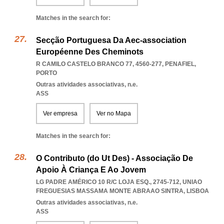
Matches in the search for:
Secção Portuguesa Da Aec-association
Européenne Des Cheminots
R CAMILO CASTELO BRANCO 77, 4560-277
,
PENAFIEL
,
PORTO
Outras atividades associativas, n.e.
ASS
Ver empresa
Ver no Mapa
Matches in the search for:
O Contributo (do Ut Des) - Associação De
Apoio À Criança E Ao Jovem
LG PADRE AMÉRICO 10 R/C LOJA ESQ., 2745-712
,
UNIAO
FREGUESIAS MASSAMA MONTE ABRAAO SINTRA
,
LISBOA
Outras atividades associativas, n.e.
ASS