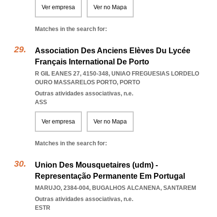
Ver empresa
Ver no Mapa
Matches in the search for:
Association Des Anciens Elèves Du Lycée
Français International De Porto
R GIL EANES 27, 4150-348
,
UNIAO FREGUESIAS LORDELO
OURO MASSARELOS PORTO
,
PORTO
Outras atividades associativas, n.e.
ASS
Ver empresa
Ver no Mapa
Matches in the search for:
Union Des Mousquetaires (udm) -
Representação Permanente Em Portugal
MARUJO, 2384-004
,
BUGALHOS ALCANENA
,
SANTAREM
Outras atividades associativas, n.e.
ESTR