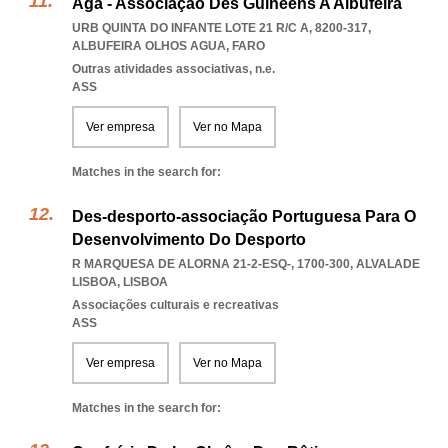
Aga - Associação Des Guineens A Albufeira
URB QUINTA DO INFANTE LOTE 21 R/C A, 8200-317
,
ALBUFEIRA OLHOS AGUA
,
FARO
Outras atividades associativas, n.e.
ASS
Ver empresa
Ver no Mapa
Matches in the search for:
Des-desporto-associação Portuguesa Para O
Desenvolvimento Do Desporto
R MARQUESA DE ALORNA 21-2-ESQ-, 1700-300
,
ALVALADE
LISBOA
,
LISBOA
Associações culturais e recreativas
ASS
Ver empresa
Ver no Mapa
Matches in the search for: