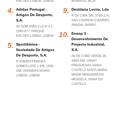
NACOES LISBOA
,
LISBOA
MOINHOS
,
BEJA
Adidas Portugal -
Destilaria Levira, Lda
Artigos De Desporto,
R DE CIMA S/N, 3780-174
,
S.a.
SAO LOURENCO BAIRRO
ANADIA
,
AVEIRO
AV DOM JOÃO II 13 4º 4.2,
1990-077
,
PARQUE
Eneop 3 -
NACOES LISBOA
,
LISBOA
Desenvolvimento De
Sportibérica -
Projecto Industrial,
Sociedade De Artigos
S.a.
De Desporto, S.a.
AV DE CABO VERDE 36,
4900-568
,
UNIAO
R SOEIRO PEREIRA
FREGUESIAS VIANA
GOMES LOTE 1 9ºB, 1600-
CASTELO SANTA MARIA
198
,
AVENIDAS NOVAS
MAIOR MONSERRATE
LISBOA
,
LISBOA
MEADELA
,
VIANA DO
CASTELO