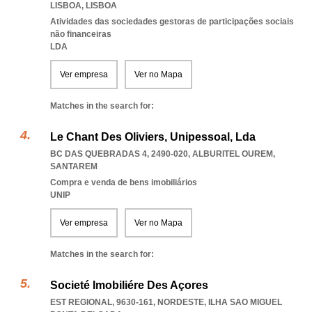
LISBOA
,
LISBOA
Atividades das sociedades gestoras de participações sociais
não financeiras
LDA
Ver empresa
Ver no Mapa
Matches in the search for:
Le Chant Des Oliviers, Unipessoal, Lda
BC DAS QUEBRADAS 4, 2490-020
,
ALBURITEL OUREM
,
SANTAREM
Compra e venda de bens imobiliários
UNIP
Ver empresa
Ver no Mapa
Matches in the search for:
Societé Imobiliére Des Açores
EST REGIONAL, 9630-161
,
NORDESTE
,
ILHA SAO MIGUEL