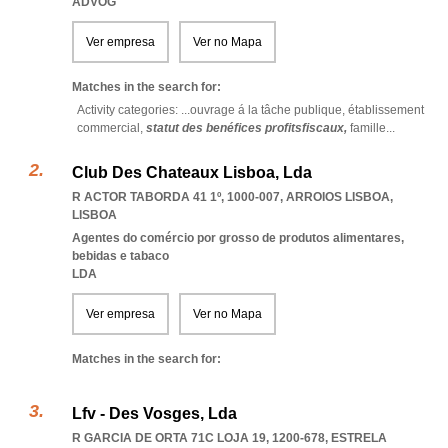
ADVOG
Ver empresa
Ver no Mapa
Matches in the search for:
Activity categories: ...
ouvrage á la tâche publique,
établissement
commercial,
statut des benéfices profitsfiscaux,
famille
...
Club Des Chateaux Lisboa, Lda
R ACTOR TABORDA 41 1º, 1000-007
,
ARROIOS LISBOA
,
LISBOA
Agentes do comércio por grosso de produtos alimentares,
bebidas e tabaco
LDA
Ver empresa
Ver no Mapa
Matches in the search for:
Lfv - Des Vosges, Lda
R GARCIA DE ORTA 71C LOJA 19, 1200-678
,
ESTRELA