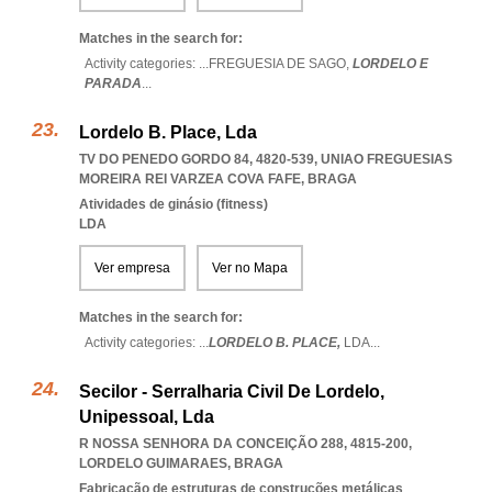
Matches in the search for:
Activity categories: ...
FREGUESIA DE SAGO,
LORDELO E
PARADA
...
Lordelo B. Place, Lda
TV DO PENEDO GORDO 84, 4820-539
,
UNIAO FREGUESIAS
MOREIRA REI VARZEA COVA FAFE
,
BRAGA
Atividades de ginásio (fitness)
LDA
Ver empresa
Ver no Mapa
Matches in the search for:
Activity categories: ...
LORDELO B. PLACE,
LDA
...
Secilor - Serralharia Civil De Lordelo,
Unipessoal, Lda
R NOSSA SENHORA DA CONCEIÇÃO 288, 4815-200
,
LORDELO GUIMARAES
,
BRAGA
Fabricação de estruturas de construções metálicas