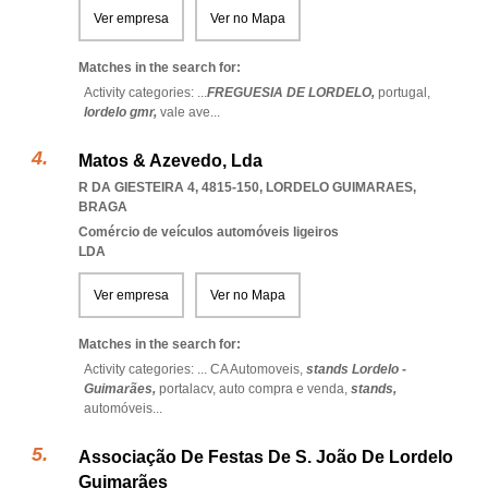
Ver empresa
Ver no Mapa
Matches in the search for:
Activity categories: ...
FREGUESIA DE LORDELO,
portugal,
lordelo gmr,
vale ave
...
Matos & Azevedo, Lda
R DA GIESTEIRA 4, 4815-150
,
LORDELO GUIMARAES
,
BRAGA
Comércio de veículos automóveis ligeiros
LDA
Ver empresa
Ver no Mapa
Matches in the search for:
Activity categories: ...
CA Automoveis,
stands Lordelo -
Guimarães,
portalacv,
auto compra e venda,
stands,
automóveis
...
Associação De Festas De S. João De Lordelo
Guimarães