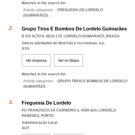
Matches in the search for:
Activity categories: ...
FREGUESIA DE LORDELO
(GUIMARÃES)
...
Grupo Tiros E Bombos De Lordelo Guimarães
R DO ALTO 9, 4815-178
,
LORDELO GUIMARAES
,
BRAGA
Outras atividades de diversão e recreativas, n.e.
ASS
Ver empresa
Ver no Mapa
Matches in the search for:
Activity categories: ...
GRUPO TIROS E BOMBOS DE LORDELO
GUIMARÃES
...
Freguesia De Lordelo
PC FRANCISCO SÁ CARNEIRO 2, 4580-824
,
LORDELO
PAREDES
,
PORTO
Administração Local
AUT