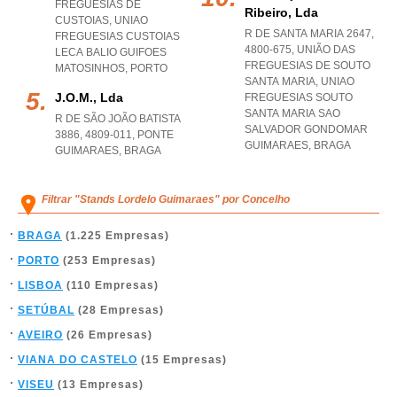
FREGUESIAS DE
Ribeiro, Lda
CUSTOIAS
,
UNIAO
R DE SANTA MARIA 2647,
FREGUESIAS CUSTOIAS
4800-675, UNIÃO DAS
LECA BALIO GUIFOES
FREGUESIAS DE SOUTO
MATOSINHOS
,
PORTO
SANTA MARIA
,
UNIAO
J.o.m., Lda
FREGUESIAS SOUTO
SANTA MARIA SAO
R DE SÃO JOÃO BATISTA
SALVADOR GONDOMAR
3886, 4809-011
,
PONTE
GUIMARAES
,
BRAGA
GUIMARAES
,
BRAGA
Filtrar "Stands Lordelo Guimaraes" por Concelho
BRAGA
(1.225 Empresas)
PORTO
(253 Empresas)
LISBOA
(110 Empresas)
SETÚBAL
(28 Empresas)
AVEIRO
(26 Empresas)
VIANA DO CASTELO
(15 Empresas)
VISEU
(13 Empresas)