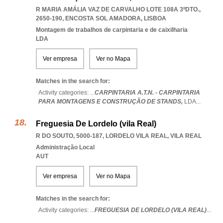
R MARIA AMÁLIA VAZ DE CARVALHO LOTE 108A 3ºDTO.,
2650-190
,
ENCOSTA SOL AMADORA
,
LISBOA
Montagem de trabalhos de carpintaria e de caixilharia
LDA
Ver empresa
Ver no Mapa
Matches in the search for:
Activity categories: ...
CARPINTARIA A.T.N. - CARPINTARIA
PARA MONTAGENS E CONSTRUÇÃO DE STANDS,
LDA
...
Freguesia De Lordelo (vila Real)
R DO SOUTO, 5000-187
,
LORDELO VILA REAL
,
VILA REAL
Administração Local
AUT
Ver empresa
Ver no Mapa
Matches in the search for:
Activity categories: ...
FREGUESIA DE LORDELO (VILA REAL)
...