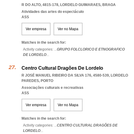
R DO ALTO, 4815-178
,
LORDELO GUIMARAES
,
BRAGA
Atividades das artes do espectáculo
ASS
Ver empresa
Ver no Mapa
Matches in the search for:
Activity categories: ...
GRUPO FOLCLORICO E ETNOGRAFICO
DE LORDELO
...
Centro Cultural Dragões De Lordelo
R JOSÉ MANUEL RIBEIRO DA SILVA 176, 4580-539
,
LORDELO
PAREDES
,
PORTO
Associações culturais e recreativas
ASS
Ver empresa
Ver no Mapa
Matches in the search for:
Activity categories: ...
CENTRO CULTURAL DRAGÕES DE
LORDELO
...