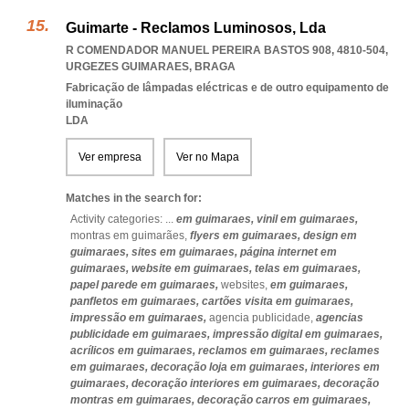
Guimarte - Reclamos Luminosos, Lda
R COMENDADOR MANUEL PEREIRA BASTOS 908, 4810-504
,
URGEZES GUIMARAES
,
BRAGA
Fabricação de lâmpadas eléctricas e de outro equipamento de
iluminação
LDA
Ver empresa
Ver no Mapa
Matches in the search for:
Activity categories: ...
em guimaraes,
vinil em guimaraes,
montras em guimarães,
flyers em guimaraes,
design em
guimaraes,
sites em guimaraes,
página internet em
guimaraes,
website em guimaraes,
telas em guimaraes,
papel parede em guimaraes,
websites,
em guimaraes,
panfletos em guimaraes,
cartões visita em guimaraes,
impressão em guimaraes,
agencia publicidade,
agencias
publicidade em guimaraes,
impressão digital em guimaraes,
acrílicos em guimaraes,
reclamos em guimaraes,
reclames
em guimaraes,
decoração loja em guimaraes,
interiores em
guimaraes,
decoração interiores em guimaraes,
decoração
montras em guimaraes,
decoração carros em guimaraes,