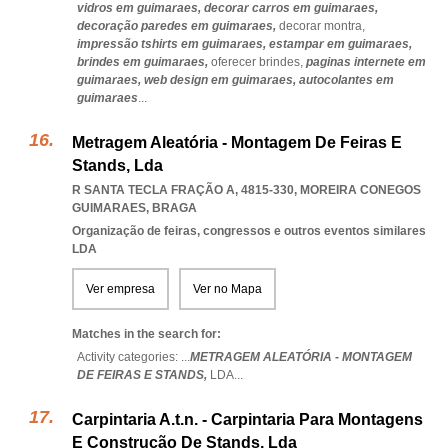
vidros em guimaraes,
decorar carros em guimaraes,
decoração paredes em guimaraes,
decorar montra,
impressão tshirts em guimaraes,
estampar em guimaraes,
brindes em guimaraes,
oferecer brindes,
paginas internete em
guimaraes,
web design em guimaraes,
autocolantes em
guimaraes
...
Metragem Aleatória - Montagem De Feiras E
Stands, Lda
R SANTA TECLA FRAÇÃO A, 4815-330
,
MOREIRA CONEGOS
GUIMARAES
,
BRAGA
Organização de feiras, congressos e outros eventos similares
LDA
Ver empresa
Ver no Mapa
Matches in the search for:
Activity categories: ...
METRAGEM ALEATÓRIA - MONTAGEM
DE FEIRAS E STANDS,
LDA
...
Carpintaria A.t.n. - Carpintaria Para Montagens
E Construção De Stands, Lda