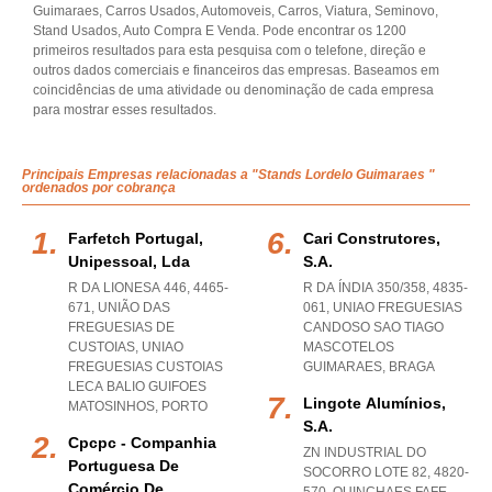
Guimaraes, Carros Usados, Automoveis, Carros, Viatura, Seminovo,
Stand Usados, Auto Compra E Venda. Pode encontrar os 1200
primeiros resultados para esta pesquisa com o telefone, direção e
outros dados comerciais e financeiros das empresas. Baseamos em
coincidências de uma atividade ou denominação de cada empresa
para mostrar esses resultados.
Principais Empresas relacionadas a "Stands Lordelo Guimaraes "
ordenados por cobrança
Farfetch Portugal,
Cari Construtores,
Unipessoal, Lda
S.a.
R DA LIONESA 446, 4465-
R DA ÍNDIA 350/358, 4835-
671, UNIÃO DAS
061
,
UNIAO FREGUESIAS
FREGUESIAS DE
CANDOSO SAO TIAGO
CUSTOIAS
,
UNIAO
MASCOTELOS
FREGUESIAS CUSTOIAS
GUIMARAES
,
BRAGA
LECA BALIO GUIFOES
Lingote Alumínios,
MATOSINHOS
,
PORTO
S.a.
Cpcpc - Companhia
ZN INDUSTRIAL DO
Portuguesa De
SOCORRO LOTE 82, 4820-
Comércio De