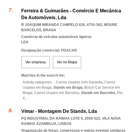
Ferreira & Guimarães - Comércio E Mecânica
De Automóveis, Lda
R JOAQUIM MIRANDA CAMPELO 426, 4755-362
,
MOURE
BARCELOS
,
BRAGA
Comércio de veículos automóveis ligeiros
LDA
Designação comercial: FISACAR
Ver empresa
Ver no Mapa
Matches in the search for:
Activity categories: ...
Carros Usados com Garantia,
Carros
Usados em Braga,
Stands em Braga,
Bosch Car Service em
Braga,
Carros Usados em Barcelos,
Stands em Barcelos,
Pec
4
...
Vimar - Montagem De Stands, Lda
PQ INDUSTRIAL DA RAINHA LOTE 9, 2050-522
,
VILA NOVA
RAINHA AZAMBUJA
,
LISBOA
Organização de feiras, congressos e outros eventos similares