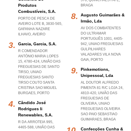
570
,
QUINCHAES FAFE
,
Produtos
BRAGA
Combustíveis, S.a.
Augusto Guimarães &
PORTO DE PESCA DE
Irmão, Lda
AVEIRO LOTE B, 3830-565
,
AV DOS COMBATENTES
GAFANHA NAZARE
DO ULTRAMAR
ILHAVO
,
AVEIRO
PORTUGUÊS 1001, 4405-
Garcia, Garcia, S.a.
942
,
UNIAO FREGUESIAS
GULPILHARES
R COMENDADOR
VALADARES VILA NOVA
ANTÓNIO MARIA LOPES
GAIA
,
PORTO
15, 4780-424, UNIÃO DAS
FREGUESIAS DE SANTO
Pinkemotions,
TIRSO
,
UNIAO
Unipessoal, Lda
FREGUESIAS SANTO
TIRSO COUTO SANTA
AL DOUTOR ALFREDO
CRISTINA SAO MIGUEL
PIMENTA 81 R/C LOJA 24,
BURGAES
,
PORTO
4810-420, UNIÃO DAS
FREGUESIAS DE
Cândido José
OLIVEIRA
,
UNIAO
Rodrigues Ii
FREGUESIAS OLIVEIRA
SAO PAIO SEBASTIAO
Renewables, S.a.
GUIMARAES
,
BRAGA
R DA ARROTEIA 995,
4465-588, UNIÃO DAS
Confecções Cunha &