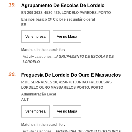
Agrupamento De Escolas De Lordelo
EN 209 3638, 4580-439
,
LORDELO PAREDES
,
PORTO
Ensinos básico (3º Ciclo) e secundário geral
EE
Ver empresa
Ver no Mapa
Matches in the search for:
Activity categories: ...
AGRUPAMENTO DE ESCOLAS DE
LORDELO
...
Freguesia De Lordelo Do Ouro E Massarelos
R DE SERRALVES 10, 4150-701
,
UNIAO FREGUESIAS
LORDELO OURO MASSARELOS PORTO
,
PORTO
Administração Local
AUT
Ver empresa
Ver no Mapa
Matches in the search for:
Activity categories: ...
FREGUESIA DE LORDELO DO OURO E