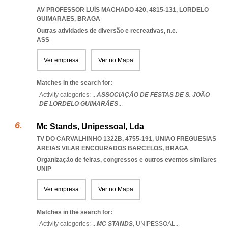
AV PROFESSOR LUÍS MACHADO 420, 4815-131
,
LORDELO
GUIMARAES
,
BRAGA
Outras atividades de diversão e recreativas, n.e.
ASS
Ver empresa
Ver no Mapa
Matches in the search for:
Activity categories: ...
ASSOCIAÇÃO DE FESTAS DE S. JOÃO
DE LORDELO GUIMARÃES
...
Mc Stands, Unipessoal, Lda
TV DO CARVALHINHO 1322B, 4755-191
,
UNIAO FREGUESIAS
AREIAS VILAR ENCOURADOS BARCELOS
,
BRAGA
Organização de feiras, congressos e outros eventos similares
UNIP
Ver empresa
Ver no Mapa
Matches in the search for:
Activity categories: ...
MC STANDS,
UNIPESSOAL
...