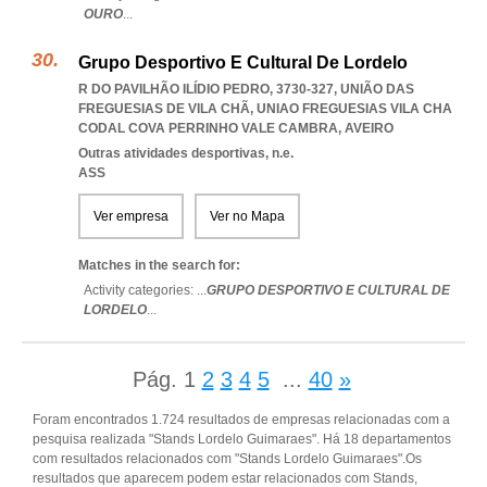
OURO
...
Grupo Desportivo E Cultural De Lordelo
R DO PAVILHÃO ILÍDIO PEDRO, 3730-327, UNIÃO DAS
FREGUESIAS DE VILA CHÃ
,
UNIAO FREGUESIAS VILA CHA
CODAL COVA PERRINHO VALE CAMBRA
,
AVEIRO
Outras atividades desportivas, n.e.
ASS
Ver empresa
Ver no Mapa
Matches in the search for:
Activity categories: ...
GRUPO DESPORTIVO E CULTURAL DE
LORDELO
...
Pág.
1
2
3
4
5
...
40
»
Foram encontrados 1.724 resultados de empresas relacionadas com a
pesquisa realizada "Stands Lordelo Guimaraes". Há 18 departamentos
com resultados relacionados com "Stands Lordelo Guimaraes".Os
resultados que aparecem podem estar relacionados com Stands,