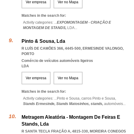
Ver empresa
Ver no Mapa
Matches in the search for:
Activity categories: ...
EXPOMONTAGEM - CRIAÇÃO E
MONTAGEM DE STANDS,
LDA
...
Pinto & Sousa, Lda
R LUÍS DE CAMÕES 366, 4445-500
,
ERMESINDE VALONGO
,
PORTO
Comércio de veículos automóveis ligeiros
LDA
Ver empresa
Ver no Mapa
Matches in the search for:
Activity categories: ...
Pinto e Sousa,
carros Pinto e Sousa,
Stands Ermesinde,
Stands Matosinhos,
stands,
automóveis
...
Metragem Aleatória - Montagem De Feiras E
Stands, Lda
R SANTA TECLA FRAÇÃO A, 4815-330
,
MOREIRA CONEGOS