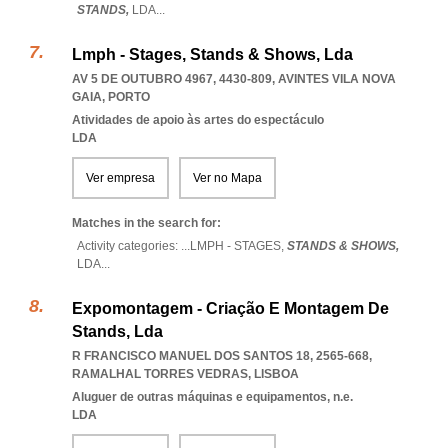
STANDS,
LDA
...
Lmph - Stages, Stands & Shows, Lda
AV 5 DE OUTUBRO 4967, 4430-809
,
AVINTES VILA NOVA
GAIA
,
PORTO
Atividades de apoio às artes do espectáculo
LDA
Ver empresa
Ver no Mapa
Matches in the search for:
Activity categories: ...
LMPH - STAGES,
STANDS & SHOWS,
LDA
...
Expomontagem - Criação E Montagem De
Stands, Lda
R FRANCISCO MANUEL DOS SANTOS 18, 2565-668
,
RAMALHAL TORRES VEDRAS
,
LISBOA
Aluguer de outras máquinas e equipamentos, n.e.
LDA