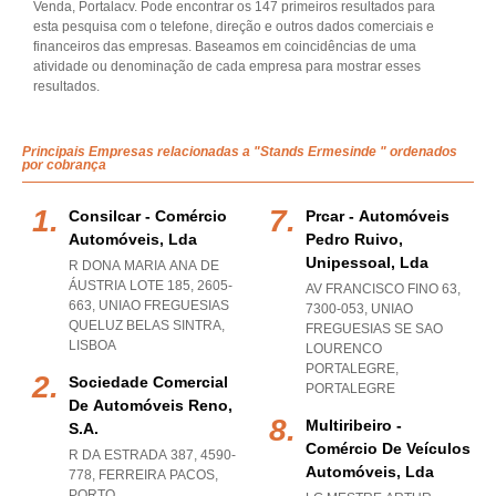
Venda, Portalacv. Pode encontrar os 147 primeiros resultados para
esta pesquisa com o telefone, direção e outros dados comerciais e
financeiros das empresas. Baseamos em coincidências de uma
atividade ou denominação de cada empresa para mostrar esses
resultados.
Principais Empresas relacionadas a "Stands Ermesinde " ordenados
por cobrança
Consilcar - Comércio
Prcar - Automóveis
Automóveis, Lda
Pedro Ruivo,
Unipessoal, Lda
R DONA MARIA ANA DE
ÁUSTRIA LOTE 185, 2605-
AV FRANCISCO FINO 63,
663
,
UNIAO FREGUESIAS
7300-053
,
UNIAO
QUELUZ BELAS SINTRA
,
FREGUESIAS SE SAO
LISBOA
LOURENCO
PORTALEGRE
,
Sociedade Comercial
PORTALEGRE
De Automóveis Reno,
Multiribeiro -
S.a.
Comércio De Veículos
R DA ESTRADA 387, 4590-
Automóveis, Lda
778
,
FERREIRA PACOS
,
PORTO