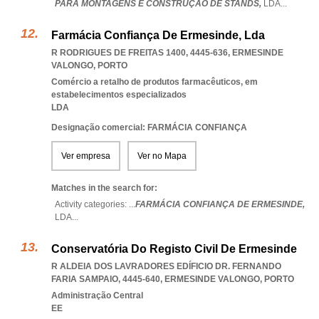
PARA MONTAGENS E CONSTRUÇÃO DE STANDS,
LDA
...
Farmácia Confiança De Ermesinde, Lda
R RODRIGUES DE FREITAS 1400, 4445-636
,
ERMESINDE
VALONGO
,
PORTO
Comércio a retalho de produtos farmacêuticos, em
estabelecimentos especializados
LDA
Designação comercial: FARMÁCIA CONFIANÇA
Ver empresa
Ver no Mapa
Matches in the search for:
Activity categories: ...
FARMÁCIA CONFIANÇA DE ERMESINDE,
LDA
...
Conservatória Do Registo Civil De Ermesinde
R ALDEIA DOS LAVRADORES EDÍFICIO DR. FERNANDO
FARIA SAMPAIO, 4445-640
,
ERMESINDE VALONGO
,
PORTO
Administração Central
EE