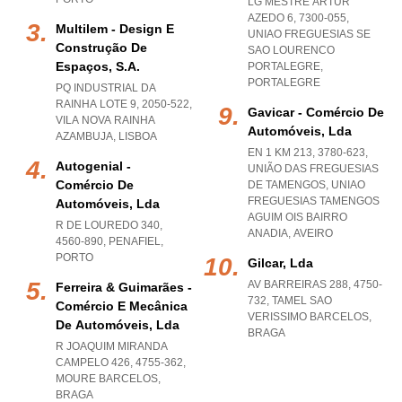
LG MESTRE ARTUR
AZEDO 6, 7300-055
,
Multilem - Design E
UNIAO FREGUESIAS SE
Construção De
SAO LOURENCO
Espaços, S.a.
PORTALEGRE
,
PORTALEGRE
PQ INDUSTRIAL DA
RAINHA LOTE 9, 2050-522
,
Gavicar - Comércio De
VILA NOVA RAINHA
Automóveis, Lda
AZAMBUJA
,
LISBOA
EN 1 KM 213, 3780-623,
Autogenial -
UNIÃO DAS FREGUESIAS
Comércio De
DE TAMENGOS
,
UNIAO
FREGUESIAS TAMENGOS
Automóveis, Lda
AGUIM OIS BAIRRO
R DE LOUREDO 340,
ANADIA
,
AVEIRO
4560-890
,
PENAFIEL
,
PORTO
Gilcar, Lda
AV BARREIRAS 288, 4750-
Ferreira & Guimarães -
732
,
TAMEL SAO
Comércio E Mecânica
VERISSIMO BARCELOS
,
De Automóveis, Lda
BRAGA
R JOAQUIM MIRANDA
CAMPELO 426, 4755-362
,
MOURE BARCELOS
,
BRAGA