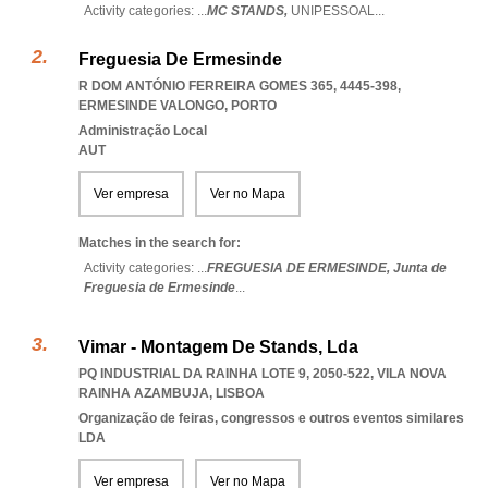
Activity categories: ...
MC STANDS,
UNIPESSOAL
...
Freguesia De Ermesinde
R DOM ANTÓNIO FERREIRA GOMES 365, 4445-398
,
ERMESINDE VALONGO
,
PORTO
Administração Local
AUT
Ver empresa
Ver no Mapa
Matches in the search for:
Activity categories: ...
FREGUESIA DE ERMESINDE,
Junta de
Freguesia de Ermesinde
...
Vimar - Montagem De Stands, Lda
PQ INDUSTRIAL DA RAINHA LOTE 9, 2050-522
,
VILA NOVA
RAINHA AZAMBUJA
,
LISBOA
Organização de feiras, congressos e outros eventos similares
LDA
Ver empresa
Ver no Mapa