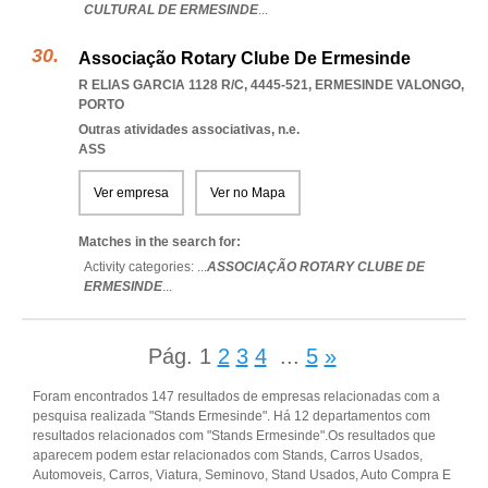
CULTURAL DE ERMESINDE
...
Associação Rotary Clube De Ermesinde
R ELIAS GARCIA 1128 R/C, 4445-521
,
ERMESINDE VALONGO
,
PORTO
Outras atividades associativas, n.e.
ASS
Ver empresa
Ver no Mapa
Matches in the search for:
Activity categories: ...
ASSOCIAÇÃO ROTARY CLUBE DE
ERMESINDE
...
Pág.
1
2
3
4
...
5
»
Foram encontrados 147 resultados de empresas relacionadas com a
pesquisa realizada "Stands Ermesinde". Há 12 departamentos com
resultados relacionados com "Stands Ermesinde".Os resultados que
aparecem podem estar relacionados com Stands, Carros Usados,
Automoveis, Carros, Viatura, Seminovo, Stand Usados, Auto Compra E