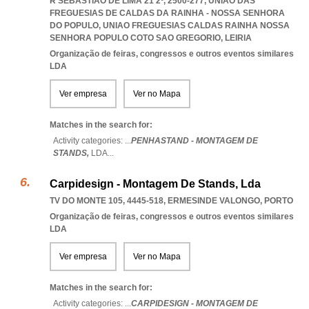
R SEBASTIÃO DE LIMA 21 2º, 2500-277, UNIÃO DAS
FREGUESIAS DE CALDAS DA RAINHA - NOSSA SENHORA
DO POPULO
,
UNIAO FREGUESIAS CALDAS RAINHA NOSSA
SENHORA POPULO COTO SAO GREGORIO
,
LEIRIA
Organização de feiras, congressos e outros eventos similares
LDA
Ver empresa
Ver no Mapa
Matches in the search for:
Activity categories: ...
PENHASTAND - MONTAGEM DE
STANDS,
LDA
...
Carpidesign - Montagem De Stands, Lda
TV DO MONTE 105, 4445-518
,
ERMESINDE VALONGO
,
PORTO
Organização de feiras, congressos e outros eventos similares
LDA
Ver empresa
Ver no Mapa
Matches in the search for:
Activity categories: ...
CARPIDESIGN - MONTAGEM DE