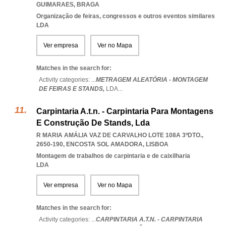
GUIMARAES
,
BRAGA
Organização de feiras, congressos e outros eventos similares
LDA
Ver empresa
Ver no Mapa
Matches in the search for:
Activity categories: ...
METRAGEM ALEATÓRIA - MONTAGEM
DE FEIRAS E STANDS,
LDA
...
Carpintaria A.t.n. - Carpintaria Para Montagens
E Construção De Stands, Lda
R MARIA AMÁLIA VAZ DE CARVALHO LOTE 108A 3ºDTO.,
2650-190
,
ENCOSTA SOL AMADORA
,
LISBOA
Montagem de trabalhos de carpintaria e de caixilharia
LDA
Ver empresa
Ver no Mapa
Matches in the search for:
Activity categories: ...
CARPINTARIA A.T.N. - CARPINTARIA