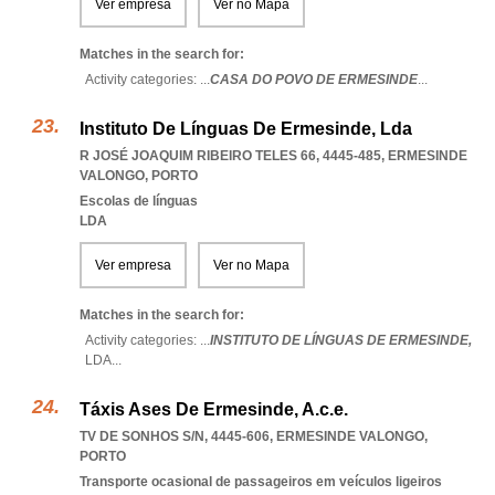
Ver empresa
Ver no Mapa
Matches in the search for:
Activity categories: ...
CASA DO POVO DE ERMESINDE
...
Instituto De Línguas De Ermesinde, Lda
R JOSÉ JOAQUIM RIBEIRO TELES 66, 4445-485
,
ERMESINDE
VALONGO
,
PORTO
Escolas de línguas
LDA
Ver empresa
Ver no Mapa
Matches in the search for:
Activity categories: ...
INSTITUTO DE LÍNGUAS DE ERMESINDE,
LDA
...
Táxis Ases De Ermesinde, A.c.e.
TV DE SONHOS S/N, 4445-606
,
ERMESINDE VALONGO
,
PORTO
Transporte ocasional de passageiros em veículos ligeiros