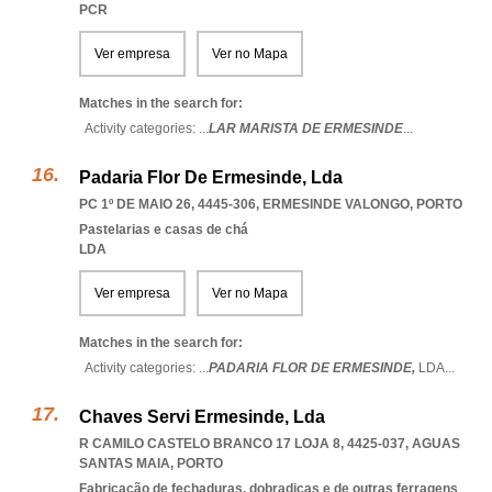
PCR
Ver empresa
Ver no Mapa
Matches in the search for:
Activity categories: ...
LAR MARISTA DE ERMESINDE
...
Padaria Flor De Ermesinde, Lda
PC 1º DE MAIO 26, 4445-306
,
ERMESINDE VALONGO
,
PORTO
Pastelarias e casas de chá
LDA
Ver empresa
Ver no Mapa
Matches in the search for:
Activity categories: ...
PADARIA FLOR DE ERMESINDE,
LDA
...
Chaves Servi Ermesinde, Lda
R CAMILO CASTELO BRANCO 17 LOJA 8, 4425-037
,
AGUAS
SANTAS MAIA
,
PORTO
Fabricação de fechaduras, dobradiças e de outras ferragens