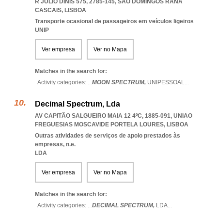
R JÚLIO DINIS 575, 2785-145
,
SAO DOMINGOS RANA
CASCAIS
,
LISBOA
Transporte ocasional de passageiros em veículos ligeiros
UNIP
Ver empresa
Ver no Mapa
Matches in the search for:
Activity categories: ...
MOON SPECTRUM,
UNIPESSOAL
...
Decimal Spectrum, Lda
AV CAPITÃO SALGUEIRO MAIA 12 4ºC, 1885-091
,
UNIAO
FREGUESIAS MOSCAVIDE PORTELA LOURES
,
LISBOA
Outras atividades de serviços de apoio prestados às
empresas, n.e.
LDA
Ver empresa
Ver no Mapa
Matches in the search for:
Activity categories: ...
DECIMAL SPECTRUM,
LDA
...