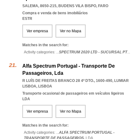
SALEMA, 8650-215
,
BUDENS VILA BISPO
,
FARO
Compra e venda de bens imobiliários
ESTR
Ver empresa
Ver no Mapa
Matches in the search for:
Activity categories: ...
SPECTRUM 2020 LTD - SUCURSAL PT
...
Alfa Spectrum Portugal - Transporte De
Passageiros, Lda
R LUÍS DE FREITAS BRANCO 28 4º DTO., 1600-490
,
LUMIAR
LISBOA
,
LISBOA
Transporte ocasional de passageiros em veículos ligeiros
LDA
Ver empresa
Ver no Mapa
Matches in the search for:
Activity categories: ...
ALFA SPECTRUM PORTUGAL -
TRANSPORTE DE PASSAGEIROS,
LDA
...