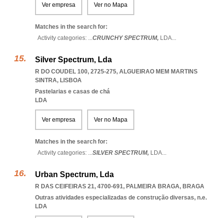
Ver empresa
Ver no Mapa
Matches in the search for:
Activity categories: ...
CRUNCHY SPECTRUM,
LDA
...
Silver Spectrum, Lda
R DO COUDEL 100, 2725-275
,
ALGUEIRAO MEM MARTINS
SINTRA
,
LISBOA
Pastelarias e casas de chá
LDA
Ver empresa
Ver no Mapa
Matches in the search for:
Activity categories: ...
SILVER SPECTRUM,
LDA
...
Urban Spectrum, Lda
R DAS CEIFEIRAS 21, 4700-691
,
PALMEIRA BRAGA
,
BRAGA
Outras atividades especializadas de construção diversas, n.e.
LDA