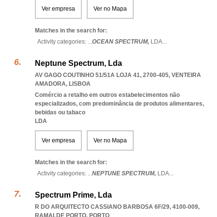
Ver empresa
Ver no Mapa
Matches in the search for:
Activity categories: ...
OCEAN SPECTRUM,
LDA
...
Neptune Spectrum, Lda
AV GAGO COUTINHO 51/51A LOJA 41, 2700-405
,
VENTEIRA
AMADORA
,
LISBOA
Comércio a retalho em outros estabelecimentos não
especializados, com predominância de produtos alimentares,
bebidas ou tabaco
LDA
Ver empresa
Ver no Mapa
Matches in the search for:
Activity categories: ...
NEPTUNE SPECTRUM,
LDA
...
Spectrum Prime, Lda
R DO ARQUITECTO CASSIANO BARBOSA 6F/29, 4100-009
,
RAMALDE PORTO
,
PORTO