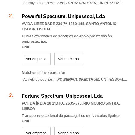
Activity categories: ...
SPECTRUM CHAPTER,
UNIPESSOAL
...
Powerful Spectrum, Unipessoal, Lda
AV DA LIBERDADE 230 7º, 1250-148
,
SANTO ANTONIO
LISBOA
,
LISBOA
Outras atividades de serviços de apoio prestados às
empresas, n.e.
UNIP
Ver empresa
Ver no Mapa
Matches in the search for:
Activity categories: ...
POWERFUL SPECTRUM,
UNIPESSOAL
...
Fortune Spectrum, Unipessoal, Lda
PCT DA ÍNDIA 10 1ºDTO., 2635-370
,
RIO MOURO SINTRA
,
LISBOA
Transporte ocasional de passageiros em veículos ligeiros
UNIP
Ver empresa
Ver no Mapa