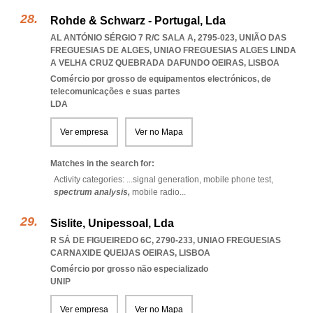
Rohde & Schwarz - Portugal, Lda
AL ANTÓNIO SÉRGIO 7 R/C SALA A, 2795-023, UNIÃO DAS
FREGUESIAS DE ALGES
,
UNIAO FREGUESIAS ALGES LINDA
A VELHA CRUZ QUEBRADA DAFUNDO OEIRAS
,
LISBOA
Comércio por grosso de equipamentos electrónicos, de
telecomunicações e suas partes
LDA
Ver empresa
Ver no Mapa
Matches in the search for:
Activity categories: ...
signal generation,
mobile phone test,
spectrum analysis,
mobile radio
...
Sislite, Unipessoal, Lda
R SÁ DE FIGUEIREDO 6C, 2790-233
,
UNIAO FREGUESIAS
CARNAXIDE QUEIJAS OEIRAS
,
LISBOA
Comércio por grosso não especializado
UNIP
Ver empresa
Ver no Mapa