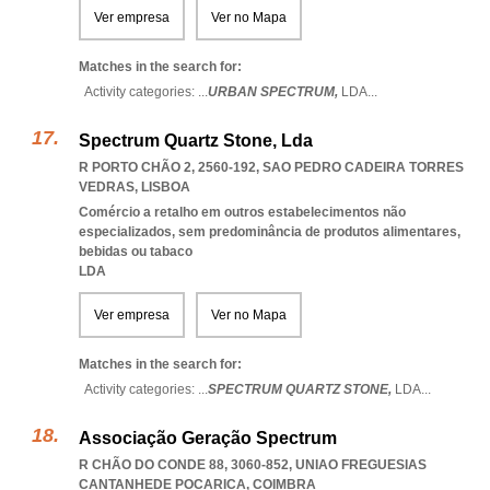
Ver empresa
Ver no Mapa
Matches in the search for:
Activity categories: ...
URBAN SPECTRUM,
LDA
...
Spectrum Quartz Stone, Lda
R PORTO CHÃO 2, 2560-192
,
SAO PEDRO CADEIRA TORRES
VEDRAS
,
LISBOA
Comércio a retalho em outros estabelecimentos não
especializados, sem predominância de produtos alimentares,
bebidas ou tabaco
LDA
Ver empresa
Ver no Mapa
Matches in the search for:
Activity categories: ...
SPECTRUM QUARTZ STONE,
LDA
...
Associação Geração Spectrum
R CHÃO DO CONDE 88, 3060-852
,
UNIAO FREGUESIAS
CANTANHEDE POCARICA
,
COIMBRA