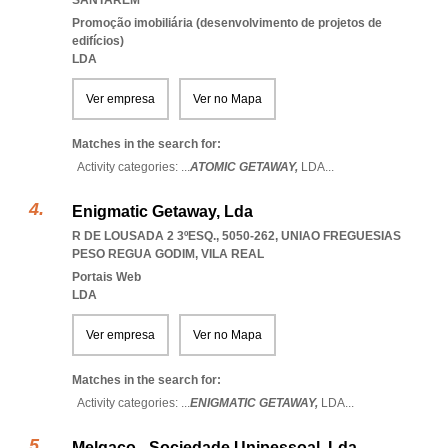
SANTAREM
Promoção imobiliária (desenvolvimento de projetos de
edifícios)
LDA
Ver empresa
Ver no Mapa
Matches in the search for:
Activity categories: ...
ATOMIC GETAWAY,
LDA
...
Enigmatic Getaway, Lda
R DE LOUSADA 2 3ºESQ., 5050-262
,
UNIAO FREGUESIAS
PESO REGUA GODIM
,
VILA REAL
Portais Web
LDA
Ver empresa
Ver no Mapa
Matches in the search for:
Activity categories: ...
ENIGMATIC GETAWAY,
LDA
...
Melgaço - Sociedade Unipessoal, Lda