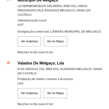
Município De Melgaço
LG HERMENEGILDO SOLHEIRO, 4960-551
,
UNIAO
FREGUESIAS VILA ROUSSAS MELGACO
,
VIANA DO
CASTELO
Administração Local
AUT
Designação comercial: CÂMARA MUNICIPAL DE MELGAÇO
Ver empresa
Ver no Mapa
Matches in the search for:
Valados De Melgaço, Lda
R DA GRANJA 156, 4960-010
,
ALVAREDO MELGACO
,
VIANA
DO CASTELO
Produção de vinhos comuns e licorosos
LDA
Ver empresa
Ver no Mapa
Matches in the search for: