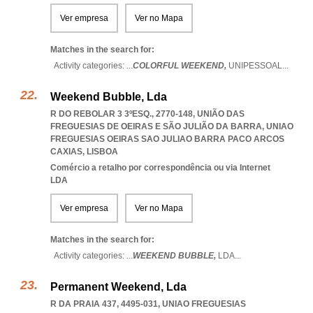
Ver empresa
Ver no Mapa
Matches in the search for:
Activity categories: ...
COLORFUL WEEKEND,
UNIPESSOAL
...
Weekend Bubble, Lda
R DO REBOLAR 3 3ºESQ., 2770-148, UNIÃO DAS
FREGUESIAS DE OEIRAS E SÃO JULIÃO DA BARRA
,
UNIAO
FREGUESIAS OEIRAS SAO JULIAO BARRA PACO ARCOS
CAXIAS
,
LISBOA
Comércio a retalho por correspondência ou via Internet
LDA
Ver empresa
Ver no Mapa
Matches in the search for:
Activity categories: ...
WEEKEND BUBBLE,
LDA
...
Permanent Weekend, Lda
R DA PRAIA 437, 4495-031
,
UNIAO FREGUESIAS