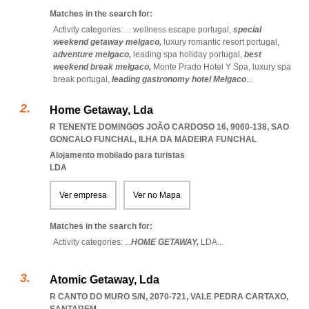
Matches in the search for:
Activity categories: ...
wellness escape portugal,
special
weekend getaway melgaco,
luxury romantic resort portugal,
adventure melgaco,
leading spa holiday portugal,
best
weekend break melgaco,
Monte Prado Hotel Y Spa,
luxury spa
break portugal,
leading gastronomy hotel Melgaco
...
Home Getaway, Lda
R TENENTE DOMINGOS JOÃO CARDOSO 16, 9060-138
,
SAO
GONCALO FUNCHAL
,
ILHA DA MADEIRA FUNCHAL
Alojamento mobilado para turistas
LDA
Ver empresa
Ver no Mapa
Matches in the search for:
Activity categories: ...
HOME GETAWAY,
LDA
...
Atomic Getaway, Lda
R CANTO DO MURO S/N, 2070-721
,
VALE PEDRA CARTAXO
,