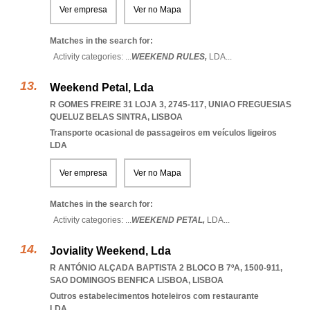
Ver empresa
Ver no Mapa
Matches in the search for:
Activity categories: ...
WEEKEND RULES,
LDA
...
Weekend Petal, Lda
R GOMES FREIRE 31 LOJA 3, 2745-117
,
UNIAO FREGUESIAS
QUELUZ BELAS SINTRA
,
LISBOA
Transporte ocasional de passageiros em veículos ligeiros
LDA
Ver empresa
Ver no Mapa
Matches in the search for:
Activity categories: ...
WEEKEND PETAL,
LDA
...
Joviality Weekend, Lda
R ANTÓNIO ALÇADA BAPTISTA 2 BLOCO B 7ºA, 1500-911
,
SAO DOMINGOS BENFICA LISBOA
,
LISBOA
Outros estabelecimentos hoteleiros com restaurante
LDA