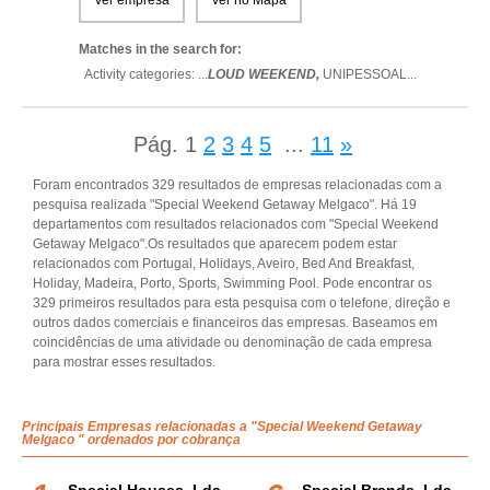
Ver empresa
Ver no Mapa
Matches in the search for:
Activity categories: ...
LOUD WEEKEND,
UNIPESSOAL
...
Pág.
1
2
3
4
5
...
11
»
Foram encontrados 329 resultados de empresas relacionadas com a
pesquisa realizada "Special Weekend Getaway Melgaco". Há 19
departamentos com resultados relacionados com "Special Weekend
Getaway Melgaco".Os resultados que aparecem podem estar
relacionados com Portugal, Holidays, Aveiro, Bed And Breakfast,
Holiday, Madeira, Porto, Sports, Swimming Pool. Pode encontrar os
329 primeiros resultados para esta pesquisa com o telefone, direção e
outros dados comerciais e financeiros das empresas. Baseamos em
coincidências de uma atividade ou denominação de cada empresa
para mostrar esses resultados.
Principais Empresas relacionadas a "Special Weekend Getaway
Melgaco " ordenados por cobrança