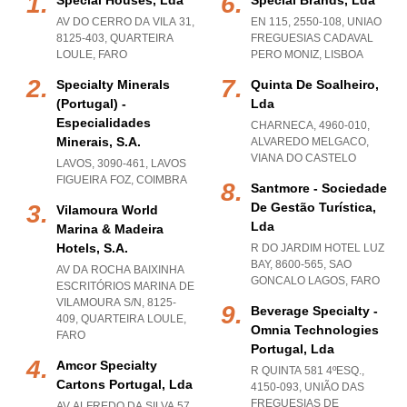
Special Houses, Lda
Special Brands, Lda
AV DO CERRO DA VILA 31,
EN 115, 2550-108
,
UNIAO
8125-403
,
QUARTEIRA
FREGUESIAS CADAVAL
LOULE
,
FARO
PERO MONIZ
,
LISBOA
Specialty Minerals
Quinta De Soalheiro,
(portugal) -
Lda
Especialidades
CHARNECA, 4960-010
,
Minerais, S.a.
ALVAREDO MELGACO
,
VIANA DO CASTELO
LAVOS, 3090-461
,
LAVOS
FIGUEIRA FOZ
,
COIMBRA
Santmore - Sociedade
De Gestão Turística,
Vilamoura World
Lda
Marina & Madeira
Hotels, S.a.
R DO JARDIM HOTEL LUZ
BAY, 8600-565
,
SAO
AV DA ROCHA BAIXINHA
GONCALO LAGOS
,
FARO
ESCRITÓRIOS MARINA DE
VILAMOURA S/N, 8125-
Beverage Specialty -
409
,
QUARTEIRA LOULE
,
Omnia Technologies
FARO
Portugal, Lda
Amcor Specialty
R QUINTA 581 4ºESQ.,
Cartons Portugal, Lda
4150-093, UNIÃO DAS
FREGUESIAS DE
AV ALFREDO DA SILVA 57,