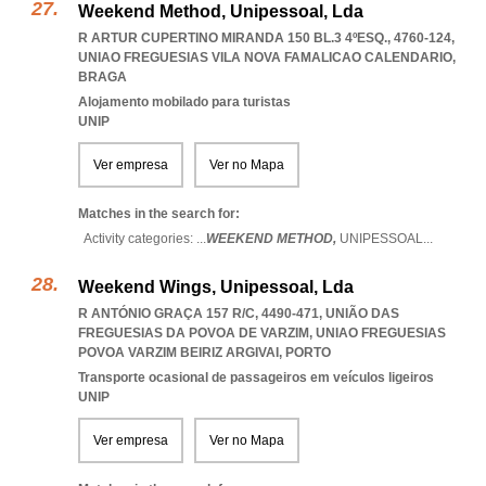
Weekend Method, Unipessoal, Lda
R ARTUR CUPERTINO MIRANDA 150 BL.3 4ºESQ., 4760-124
,
UNIAO FREGUESIAS VILA NOVA FAMALICAO CALENDARIO
,
BRAGA
Alojamento mobilado para turistas
UNIP
Ver empresa
Ver no Mapa
Matches in the search for:
Activity categories: ...
WEEKEND METHOD,
UNIPESSOAL
...
Weekend Wings, Unipessoal, Lda
R ANTÓNIO GRAÇA 157 R/C, 4490-471, UNIÃO DAS
FREGUESIAS DA POVOA DE VARZIM
,
UNIAO FREGUESIAS
POVOA VARZIM BEIRIZ ARGIVAI
,
PORTO
Transporte ocasional de passageiros em veículos ligeiros
UNIP
Ver empresa
Ver no Mapa