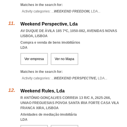
Matches in the search for:
Activity categories: ...
WEEKEND FREEDOM,
LDA
...
Weekend Perspective, Lda
AV DUQUE DE ÀVILA 185 7ºC, 1050-082
,
AVENIDAS NOVAS
LISBOA
,
LISBOA
Compra e venda de bens imobiliários
LDA
Ver empresa
Ver no Mapa
Matches in the search for:
Activity categories: ...
WEEKEND PERSPECTIVE,
LDA
...
Weekend Rules, Lda
R ANTÓNIO GONÇALVES CORREIA 13 R/C A, 2625-266
,
UNIAO FREGUESIAS POVOA SANTA IRIA FORTE CASA VILA
FRANCA XIRA
,
LISBOA
Atividades de mediação imobiliária
LDA