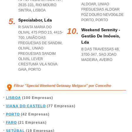
ALDOAR
,
UNIAO
2635-101
,
RIO MOURO
FREGUESIAS ALDOAR
SINTRA
,
LISBOA
FOZ DOURO NEVOGILDE
Specialabor, Lda
PORTO
,
PORTO
R SANTA MARIA DO
Weekend Serenity -
OLIVAL 475 PISO 1S, 4415-
Gestão De Imóveis,
700, UNIÃO DAS
Lda
FREGUESIAS DE SANDIM,
OLIVAL
,
UNIAO
B DAS TRAVESSAS 48,
FREGUESIAS SANDIM
3700-347
,
SAO JOAO
OLIVAL LEVER
MADEIRA
,
AVEIRO
CRESTUMA VILA NOVA
GAIA
,
PORTO
Filtrar "Special Weekend Getaway Melgaco" por Concelho
LISBOA
(100 Empresas)
VIANA DO CASTELO
(77 Empresas)
PORTO
(42 Empresas)
FARO
(21 Empresas)
SETÚBAL
(19 Empresas)