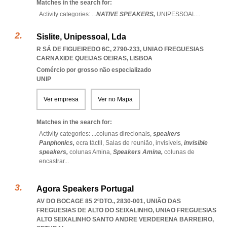
Matches in the search for:
Activity categories: ...
NATIVE SPEAKERS,
UNIPESSOAL
...
Sislite, Unipessoal, Lda
R SÁ DE FIGUEIREDO 6C, 2790-233
,
UNIAO FREGUESIAS
CARNAXIDE QUEIJAS OEIRAS
,
LISBOA
Comércio por grosso não especializado
UNIP
Ver empresa
Ver no Mapa
Matches in the search for:
Activity categories: ...
colunas direcionais,
speakers
Panphonics,
ecra táctil,
Salas de reunião,
invisíveis,
invisible
speakers,
colunas Amina,
Speakers Amina,
colunas de
encastrar
...
Agora Speakers Portugal
AV DO BOCAGE 85 2ºDTO., 2830-001, UNIÃO DAS
FREGUESIAS DE ALTO DO SEIXALINHO
,
UNIAO FREGUESIAS
ALTO SEIXALINHO SANTO ANDRE VERDERENA BARREIRO
,