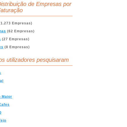
istribuição de Empresas por
aturação
(1.273 Empresas)
nas
(62 Empresas)
s
(27 Empresas)
es
(8 Empresas)
os utilizadores pesquisaram
s
al
 Maior
Cafes
Q
Tejo