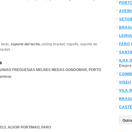
PORT
AVEIR
SETÚ
BRAG
LEIRI
FARO
 tecto,
soporte del techo,
ceiling bracket,
napofix,
suporte de
bracket
...
SANT
ILHA 
a
Empre
UNIAO FREGUESIAS MELRES MEDAS GONDOMAR
,
PORTO
COIM
ortivos
VISEU
VILA 
BRAG
CAST
-013
,
ALVOR PORTIMAO
,
FARO