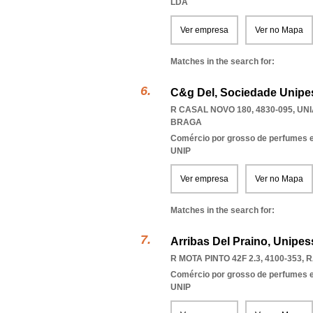
LDA
Ver empresa
Ver no Mapa
Matches in the search for:
C&g Del, Sociedade Unipe
R CASAL NOVO 180, 4830-095
,
UN
BRAGA
Comércio por grosso de perfumes e
UNIP
Ver empresa
Ver no Mapa
Matches in the search for:
Arribas Del Praino, Unipes
R MOTA PINTO 42F 2.3, 4100-353
,
R
Comércio por grosso de perfumes e
UNIP