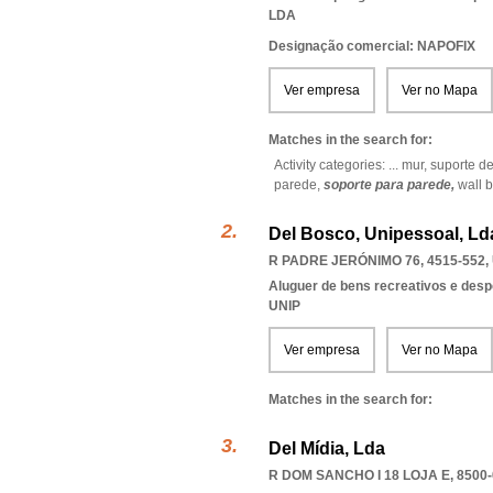
LDA
Designação comercial: NAPOFIX
Ver empresa
Ver no Mapa
Matches in the search for:
Activity categories: ...
mur,
suporte de
parede,
soporte para parede,
wall 
Del Bosco, Unipessoal, Ld
R PADRE JERÓNIMO 76, 4515-552
,
Aluguer de bens recreativos e desp
UNIP
Ver empresa
Ver no Mapa
Matches in the search for:
Del Mídia, Lda
R DOM SANCHO I 18 LOJA E, 8500