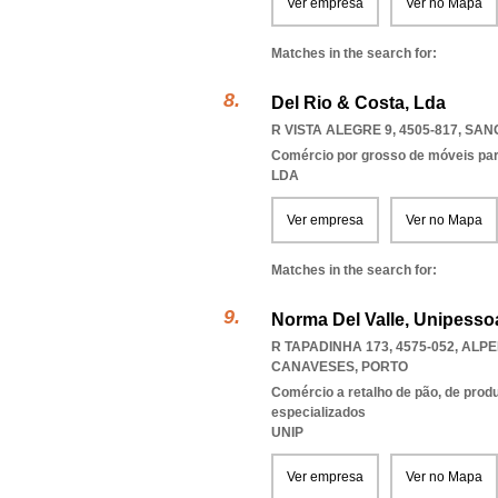
Ver empresa
Ver no Mapa
Matches in the search for:
Del Rio & Costa, Lda
R VISTA ALEGRE 9, 4505-817
,
SAN
Comércio por grosso de móveis para
LDA
Ver empresa
Ver no Mapa
Matches in the search for:
Norma Del Valle, Unipessoa
R TAPADINHA 173, 4575-052, AL
CANAVESES
,
PORTO
Comércio a retalho de pão, de produ
especializados
UNIP
Ver empresa
Ver no Mapa