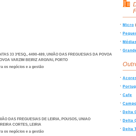
D
F
Micro
Peque
Média
Grand
AS 33 3ºESQ., 4490-489, UNIÃO DAS FREGUESIAS DA POVOA
VOA VARZIM BEIRIZ ARGIVAI
,
PORTO
Outr
ra os negócios e a gestão
Acore
Portug
Cafe
Campo
Delta 
UNIÃO DAS FREGUESIAS DE LEIRIA, POUSOS
,
UNIAO
Delta 
RREIRA CORTES
,
LEIRIA
Delta 
ra os negócios e a gestão