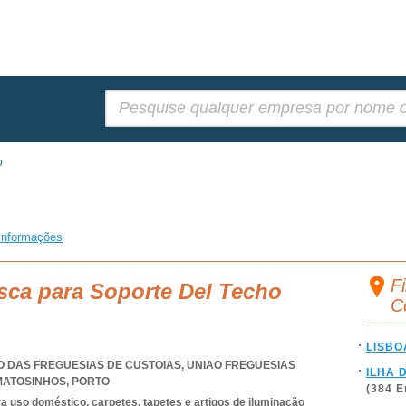
Pesquisar:
o
informações
F
sca para Soporte Del Techo
C
LISBO
IÃO DAS FREGUESIAS DE CUSTOIAS
,
UNIAO FREGUESIAS
ILHA 
 MATOSINHOS
,
PORTO
(384 
 uso doméstico, carpetes, tapetes e artigos de iluminação