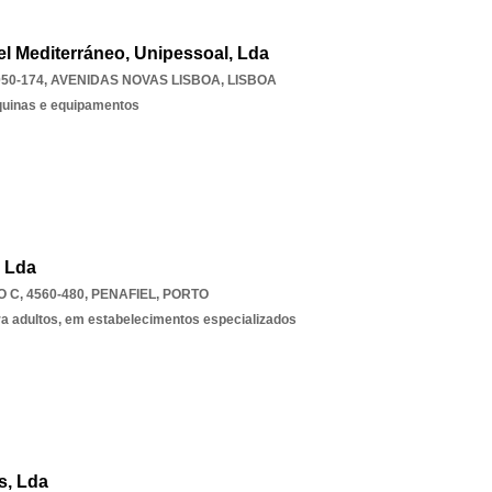
el Mediterráneo, Unipessoal, Lda
050-174
,
AVENIDAS NOVAS LISBOA
,
LISBOA
quinas e equipamentos
, Lda
C, 4560-480
,
PENAFIEL
,
PORTO
ra adultos, em estabelecimentos especializados
s, Lda