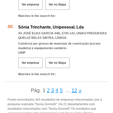
Ver empresa
Ver no Mapa
Matches in the search for:
Sónia Trinchante, Unipessoal, Lda
AV JOSÉ ELIAS GARCIA 44B, 2745-141
,
UNIAO FREGUESIAS
QUELUZ BELAS SINTRA
,
LISBOA
Comércio por grosso de materiais de construção (exceto
madeira) e equipamento sanitário
UNIP
Ver empresa
Ver no Mapa
Matches in the search for:
Pág.
1
2
3
4
5
...
12
»
Foram encontrados 343 resultados de empresas relacionadas com a
pesquisa realizada "Sonia Gonnelli". Há 21 departamentos com
resultados relacionados com "Sonia Gonnelli".Os resultados que