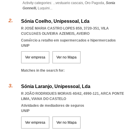
Activity categories: ...
vestuario cascais,
Oro Pagoda,
Sonia
Gonnelli,
Luquini
...
Sónia Coelho, Unipessoal, Lda
R JOSÉ MARIA CASTRO LOPES 859, 3720-351
,
VILA
CUCUJAES OLIVEIRA AZEMEIS
,
AVEIRO
Comércio a retalho em supermercados e hipermercados
UNIP
Ver empresa
Ver no Mapa
Matches in the search for:
Sónia Laranjo, Unipessoal, Lda
R JOÃO RODRIGUES MORAIS 40/42, 4990-121
,
ARCA PONTE
LIMA
,
VIANA DO CASTELO
Atividades de mediadores de seguros
UNIP
Ver empresa
Ver no Mapa