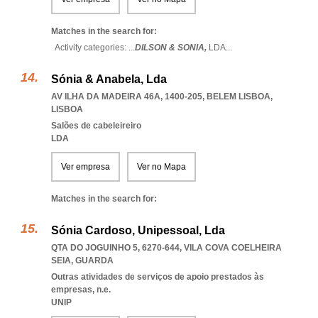
Matches in the search for:
Activity categories: ...
DILSON & SONIA,
LDA
...
Sónia & Anabela, Lda
AV ILHA DA MADEIRA 46A, 1400-205
,
BELEM LISBOA
,
LISBOA
Salões de cabeleireiro
LDA
Ver empresa
Ver no Mapa
Matches in the search for:
Sónia Cardoso, Unipessoal, Lda
QTA DO JOGUINHO 5, 6270-644
,
VILA COVA COELHEIRA
SEIA
,
GUARDA
Outras atividades de serviços de apoio prestados às
empresas, n.e.
UNIP