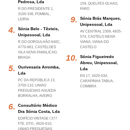
Pedrosa, Lda
159
,
QUELFES OLHAO
,
R DO PRESIDENTE 1,
FARO
3100-336
,
POMBAL
,
Sónia Brás Marques,
LEIRIA
Unipessoal, Lda
Sónia Belo - Têxteis,
AV CENTRAL 2309, 4935-
Unipessoal, Lda
574
,
CASTELO NEIVA
R DO GORGULHÃO 640C,
VIANA
,
VIANA DO
4770-861
,
CASTELOES
CASTELO
VILA NOVA FAMALICAO
,
Sónia Figueiredo
BRAGA
Abreu, Unipessoal,
Ourivesaria Arromba,
Lda
Lda
EN 17, 3420-034
,
PC DA REPÚBLICA 13,
CARAPINHA TABUA
,
3750-110
,
UNIAO
COIMBRA
FREGUESIAS AGUEDA
BORRALHA
,
AVEIRO
Consultório Médico
Dra Sónia Costa, Lda
EDIFÍCIO VINTAGE I 377
FTE. DTO., 4620-610
,
UNIAO FREGUESIAS