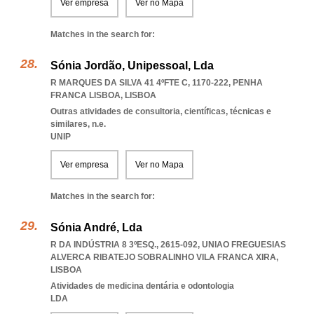
Ver empresa
Ver no Mapa
Matches in the search for:
Sónia Jordão, Unipessoal, Lda
R MARQUES DA SILVA 41 4ºFTE C, 1170-222
,
PENHA
FRANCA LISBOA
,
LISBOA
Outras atividades de consultoria, científicas, técnicas e
similares, n.e.
UNIP
Ver empresa
Ver no Mapa
Matches in the search for:
Sónia André, Lda
R DA INDÚSTRIA 8 3ºESQ., 2615-092
,
UNIAO FREGUESIAS
ALVERCA RIBATEJO SOBRALINHO VILA FRANCA XIRA
,
LISBOA
Atividades de medicina dentária e odontologia
LDA