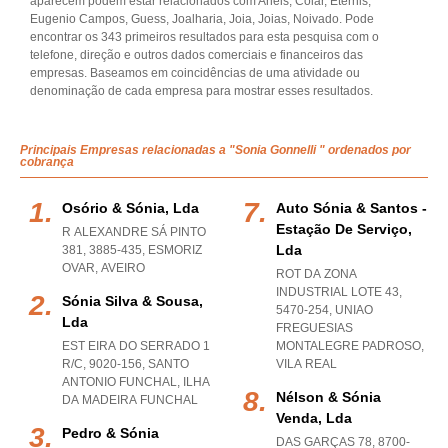
aparecem podem estar relacionados com Aneis, Colar, Eternis,
Eugenio Campos, Guess, Joalharia, Joia, Joias, Noivado. Pode
encontrar os 343 primeiros resultados para esta pesquisa com o
telefone, direção e outros dados comerciais e financeiros das
empresas. Baseamos em coincidências de uma atividade ou
denominação de cada empresa para mostrar esses resultados.
Principais Empresas relacionadas a "Sonia Gonnelli " ordenados por
cobrança
Osório & Sónia, Lda
Auto Sónia & Santos -
Estação De Serviço,
R ALEXANDRE SÁ PINTO
Lda
381, 3885-435
,
ESMORIZ
OVAR
,
AVEIRO
ROT DA ZONA
INDUSTRIAL LOTE 43,
Sónia Silva & Sousa,
5470-254
,
UNIAO
Lda
FREGUESIAS
EST EIRA DO SERRADO 1
MONTALEGRE PADROSO
,
R/C, 9020-156
,
SANTO
VILA REAL
ANTONIO FUNCHAL
,
ILHA
Nélson & Sónia
DA MADEIRA FUNCHAL
Venda, Lda
Pedro & Sónia
DAS GARÇAS 78, 8700-