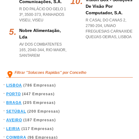
Comunicações, S.a.
De Visão Por
R DO PALÁCIO DO GELO 1
Computador, S.a.
3º, 3500-373
,
RANHADOS
VISEU
,
VISEU
R CASAL DO CANAS 2,
2790-204
,
UNIAO
Nobre Alimentação,
FREGUESIAS CARNAXIDE
Lda
QUEIJAS OEIRAS
,
LISBOA
AV DOS COMBATENTES
165, 2040-344
,
RIO MAIOR
,
SANTAREM
Filtrar "Solucoes Rapidas" por Concelho
LISBOA
(786 Empresas)
PORTO
(447 Empresas)
BRAGA
(205 Empresas)
SETÚBAL
(200 Empresas)
AVEIRO
(187 Empresas)
LEIRIA
(117 Empresas)
COIMBRA
(96 Empresas)