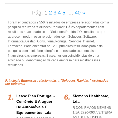
Pág.
1
2
3
4
5
...
40
»
Foram encontrados 2.550 resultados de empresas relacionadas com a
pesquisa realizada "Solucoes Rapidas". Há 25 departamentos com
resultados relacionados com "Solucoes Rapidas".Os resultados que
aparecem podem estar relacionados com Solucoes, Software,
Informatica, Gestao, Consultoria, Portugal, Servicos, Internet,
Formacao. Pode encontrar os 1200 primeiros resultados para esta
pesquisa com o telefone, direção e outros dados comerciais e
financeiros das empresas. Baseamos em coincidências de uma
atividade ou denominação de cada empresa para mostrar esses
resultados.
Principais Empresas relacionadas a "Solucoes Rapidas " ordenados
por cobrança
Lease Plan Portugal -
Siemens Healthcare,
Comércio E Aluguer
Lda
De Automóveis E
R DOS IRMÃOS SIEMENS
Equipamentos, Lda
1/1A, 2720-093
,
VENTEIRA
AMADORA
,
LISBOA