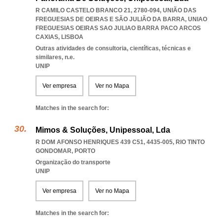
R CAMILO CASTELO BRANCO 21, 2780-094, UNIÃO DAS
FREGUESIAS DE OEIRAS E SÃO JULIÃO DA BARRA
,
UNIAO
FREGUESIAS OEIRAS SAO JULIAO BARRA PACO ARCOS
CAXIAS
,
LISBOA
Outras atividades de consultoria, científicas, técnicas e
similares, n.e.
UNIP
Ver empresa
Ver no Mapa
Matches in the search for:
Mimos & Soluções, Unipessoal, Lda
R DOM AFONSO HENRIQUES 439 C51, 4435-005
,
RIO TINTO
GONDOMAR
,
PORTO
Organização do transporte
UNIP
Ver empresa
Ver no Mapa
Matches in the search for: