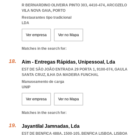
R BERNARDINO OLIVEIRA PINTO 303, 4410-474
,
ARCOZELO
VILA NOVA GAIA
,
PORTO
Restaurantes tipo tradicional
LDA
Ver empresa
Ver no Mapa
Matches in the search for:
Aim - Entregas Rápidas, Unipessoal, Lda
EST DE SÃO JOÃO ENTRADA 29 PORTA 1, 9100-074
,
GAULA
SANTA CRUZ
,
ILHA DA MADEIRA FUNCHAL
Manuseamento de carga
UNIP
Ver empresa
Ver no Mapa
Matches in the search for:
Jayantilal Jamnadas, Lda
EST DE BENFICA 488A, 1500-105
,
BENFICA LISBOA
,
LISBOA