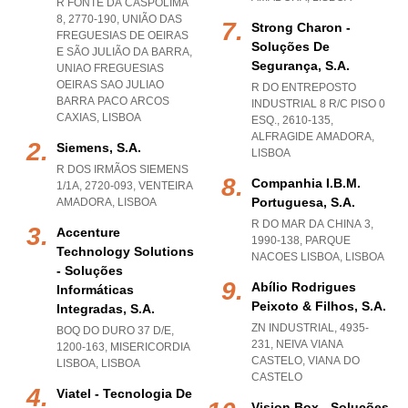
R FONTE DA CASPOLIMA
8, 2770-190, UNIÃO DAS
Strong Charon -
FREGUESIAS DE OEIRAS
Soluções De
E SÃO JULIÃO DA BARRA
,
Segurança, S.a.
UNIAO FREGUESIAS
OEIRAS SAO JULIAO
R DO ENTREPOSTO
BARRA PACO ARCOS
INDUSTRIAL 8 R/C PISO 0
CAXIAS
,
LISBOA
ESQ., 2610-135
,
ALFRAGIDE AMADORA
,
Siemens, S.a.
LISBOA
R DOS IRMÃOS SIEMENS
Companhia I.b.m.
1/1A, 2720-093
,
VENTEIRA
Portuguesa, S.a.
AMADORA
,
LISBOA
R DO MAR DA CHINA 3,
Accenture
1990-138
,
PARQUE
Technology Solutions
NACOES LISBOA
,
LISBOA
- Soluções
Abílio Rodrigues
Informáticas
Peixoto & Filhos, S.a.
Integradas, S.a.
ZN INDUSTRIAL, 4935-
BOQ DO DURO 37 D/E,
231
,
NEIVA VIANA
1200-163
,
MISERICORDIA
CASTELO
,
VIANA DO
LISBOA
,
LISBOA
CASTELO
Viatel - Tecnologia De
Vision Box - Soluções