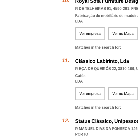
Royal Sofá Furniture Desi
R DE TELHEIRAS 91, 4590-291
,
FR
Fabricação de mobiliário de madeira
LDA
Ver empresa
Ver no Mapa
Matches in the search for:
Clássico Labirinto, Lda
R EÇA DE QUEIRÓS 22, 3810-109
,
Cafés
LDA
Ver empresa
Ver no Mapa
Matches in the search for:
Status Clássico, Unipessoa
R MANUEL DIAS DA FONSECA 146,
PORTO