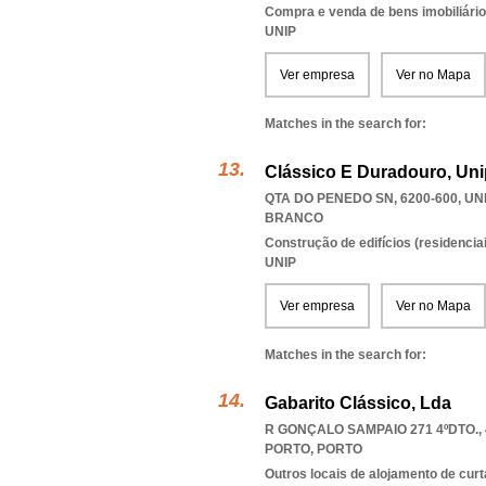
Compra e venda de bens imobiliári
UNIP
Ver empresa
Ver no Mapa
Matches in the search for:
Clássico E Duradouro, Uni
QTA DO PENEDO SN, 6200-600
,
UN
BRANCO
Construção de edifícios (residenciai
UNIP
Ver empresa
Ver no Mapa
Matches in the search for:
Gabarito Clássico, Lda
R GONÇALO SAMPAIO 271 4ºDTO., 
PORTO
,
PORTO
Outros locais de alojamento de cur