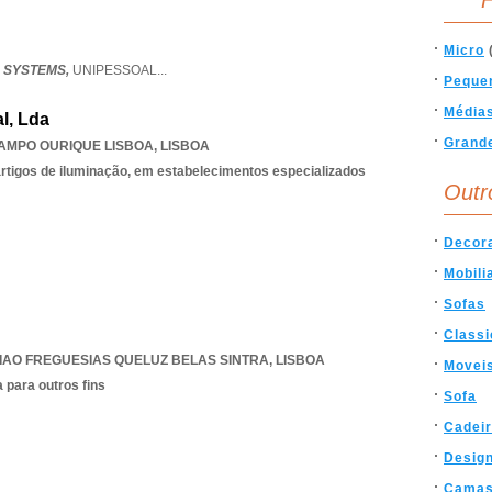
F
Micro
 SYSTEMS,
UNIPESSOAL
...
Peque
Média
l, Lda
Grand
AMPO OURIQUE LISBOA
,
LISBOA
 artigos de iluminação, em estabelecimentos especializados
Outr
Decor
Mobili
Sofas
Classi
IAO FREGUESIAS QUELUZ BELAS SINTRA
,
LISBOA
Movei
 para outros fins
Sofa
Cadei
Desig
Cama