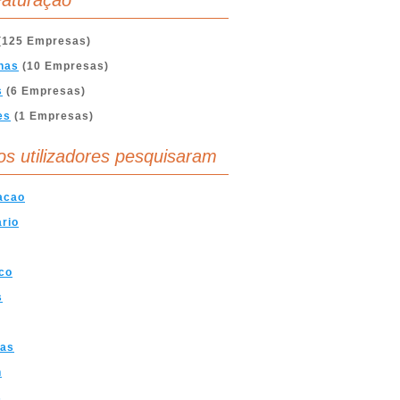
aturação
(125 Empresas)
nas
(10 Empresas)
s
(6 Empresas)
es
(1 Empresas)
os utilizadores pesquisaram
acao
ario
co
s
ras
n
s