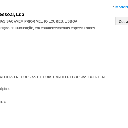
Moder
essoal, Lda
IAS SACAVEM PRIOR VELHO LOURES
,
LISBOA
 artigos de iluminação, em estabelecimentos especializados
NIÃO DAS FREGUESIAS DE GUIA
,
UNIAO FREGUESIAS GUIA ILHA
eições
EIRO