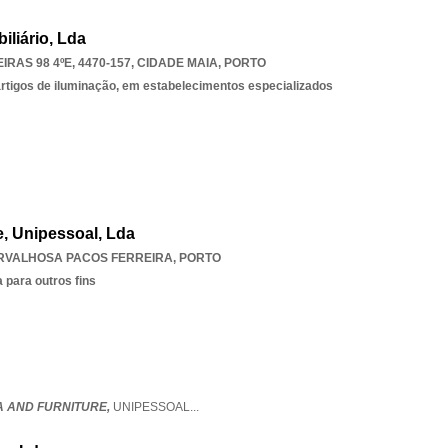
iliário, Lda
RAS 98 4ºE, 4470-157
,
CIDADE MAIA
,
PORTO
 artigos de iluminação, em estabelecimentos especializados
e, Unipessoal, Lda
RVALHOSA PACOS FERREIRA
,
PORTO
 para outros fins
A AND FURNITURE,
UNIPESSOAL
...