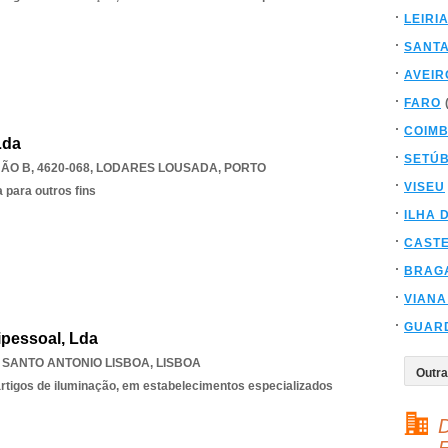
LEIRI
SANT
AVEIR
FARO
COIM
Lda
SETÚ
ÃO B, 4620-068
,
LODARES LOUSADA
,
PORTO
VISEU
 para outros fins
ILHA 
CAST
BRAG
VIANA
GUAR
pessoal, Lda
,
SANTO ANTONIO LISBOA
,
LISBOA
 artigos de iluminação, em estabelecimentos especializados
D