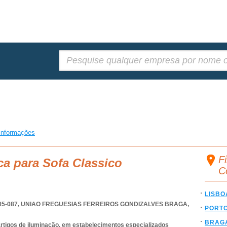
Pesquisar:
informações
Fi
ca para Sofa Classico
C
LISBO
05-087
,
UNIAO FREGUESIAS FERREIROS GONDIZALVES BRAGA
,
PORT
BRAG
 artigos de iluminação, em estabelecimentos especializados