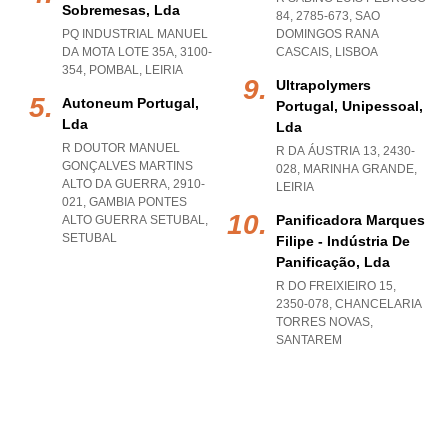
Sobremesas, Lda
84, 2785-673
,
SAO
PQ INDUSTRIAL MANUEL
DOMINGOS RANA
DA MOTA LOTE 35A, 3100-
CASCAIS
,
LISBOA
354
,
POMBAL
,
LEIRIA
Ultrapolymers
Autoneum Portugal,
Portugal, Unipessoal,
Lda
Lda
R DOUTOR MANUEL
R DA ÁUSTRIA 13, 2430-
GONÇALVES MARTINS
028
,
MARINHA GRANDE
,
ALTO DA GUERRA, 2910-
LEIRIA
021
,
GAMBIA PONTES
Panificadora Marques
ALTO GUERRA SETUBAL
,
SETUBAL
Filipe - Indústria De
Panificação, Lda
R DO FREIXIEIRO 15,
2350-078
,
CHANCELARIA
TORRES NOVAS
,
SANTAREM