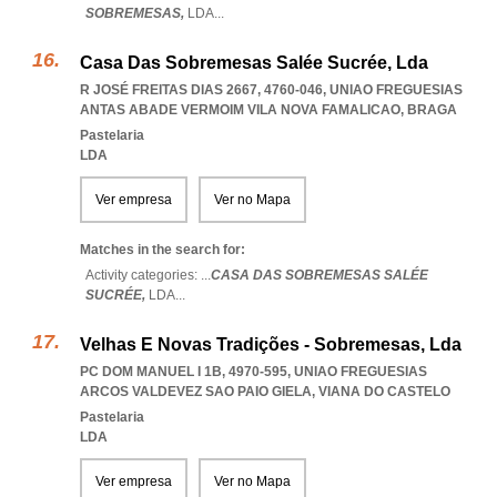
SOBREMESAS,
LDA
...
Casa Das Sobremesas Salée Sucrée, Lda
R JOSÉ FREITAS DIAS 2667, 4760-046
,
UNIAO FREGUESIAS
ANTAS ABADE VERMOIM VILA NOVA FAMALICAO
,
BRAGA
Pastelaria
LDA
Ver empresa
Ver no Mapa
Matches in the search for:
Activity categories: ...
CASA DAS SOBREMESAS SALÉE
SUCRÉE,
LDA
...
Velhas E Novas Tradições - Sobremesas, Lda
PC DOM MANUEL I 1B, 4970-595
,
UNIAO FREGUESIAS
ARCOS VALDEVEZ SAO PAIO GIELA
,
VIANA DO CASTELO
Pastelaria
LDA
Ver empresa
Ver no Mapa