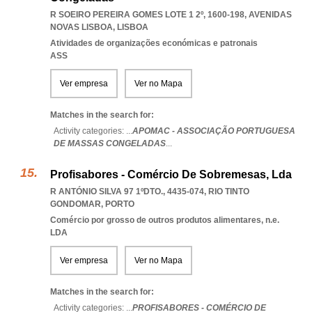
R SOEIRO PEREIRA GOMES LOTE 1 2º, 1600-198
,
AVENIDAS
NOVAS LISBOA
,
LISBOA
Atividades de organizações económicas e patronais
ASS
Ver empresa
Ver no Mapa
Matches in the search for:
Activity categories: ...
APOMAC - ASSOCIAÇÃO PORTUGUESA
DE MASSAS CONGELADAS
...
Profisabores - Comércio De Sobremesas, Lda
R ANTÓNIO SILVA 97 1ºDTO., 4435-074
,
RIO TINTO
GONDOMAR
,
PORTO
Comércio por grosso de outros produtos alimentares, n.e.
LDA
Ver empresa
Ver no Mapa
Matches in the search for:
Activity categories: ...
PROFISABORES - COMÉRCIO DE