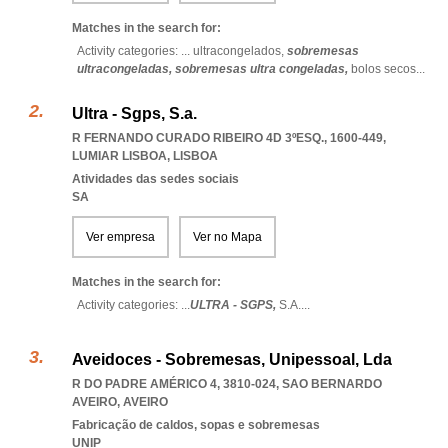
Matches in the search for:
Activity categories: ...
ultracongelados,
sobremesas
ultracongeladas,
sobremesas ultra congeladas,
bolos secos
...
Ultra - Sgps, S.a.
R FERNANDO CURADO RIBEIRO 4D 3ºESQ., 1600-449
,
LUMIAR LISBOA
,
LISBOA
Atividades das sedes sociais
SA
Ver empresa
Ver no Mapa
Matches in the search for:
Activity categories: ...
ULTRA - SGPS,
S.A.
...
Aveidoces - Sobremesas, Unipessoal, Lda
R DO PADRE AMÉRICO 4, 3810-024
,
SAO BERNARDO
AVEIRO
,
AVEIRO
Fabricação de caldos, sopas e sobremesas
UNIP