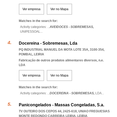
Ver empresa
Ver no Mapa
Matches in the search for:
Activity categories: ...
AVEIDOCES - SOBREMESAS,
UNIPESSOAL
...
Docereina - Sobremesas, Lda
PQ INDUSTRIAL MANUEL DA MOTA LOTE 35A, 3100-354
,
POMBAL
,
LEIRIA
Fabricação de outros produtos alimentares diversos, n.e.
LDA
Ver empresa
Ver no Mapa
Matches in the search for:
Activity categories: ...
DOCEREINA - SOBREMESAS,
LDA
...
Panicongelados - Massas Congeladas, S.a.
TV OUTEIRO DOS CEPOS 44, 2425-618
,
UNIAO FREGUESIAS
MONTE REDONDO CARREIRA LEIRIA
,
LEIRIA