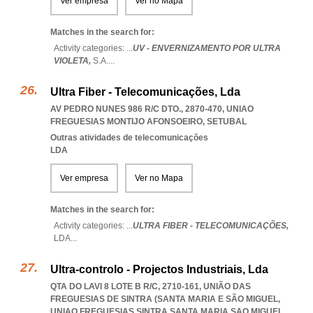
Ver empresa
Ver no Mapa
Matches in the search for:
Activity categories: ...
UV - ENVERNIZAMENTO POR ULTRA
VIOLETA,
S.A.
...
Ultra Fiber - Telecomunicações, Lda
AV PEDRO NUNES 986 R/C DTO., 2870-470
,
UNIAO
FREGUESIAS MONTIJO AFONSOEIRO
,
SETUBAL
Outras atividades de telecomunicações
LDA
Ver empresa
Ver no Mapa
Matches in the search for:
Activity categories: ...
ULTRA FIBER - TELECOMUNICAÇÕES,
LDA
...
Ultra-controlo - Projectos Industriais, Lda
QTA DO LAVI 8 LOTE B R/C, 2710-161, UNIÃO DAS
FREGUESIAS DE SINTRA (SANTA MARIA E SÃO MIGUEL
,
UNIAO FREGUESIAS SINTRA SANTA MARIA SAO MIGUEL