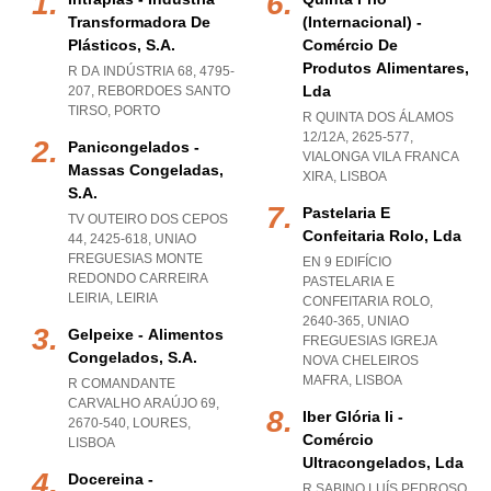
Transformadora De
(internacional) -
Plásticos, S.a.
Comércio De
Produtos Alimentares,
R DA INDÚSTRIA 68, 4795-
Lda
207
,
REBORDOES SANTO
TIRSO
,
PORTO
R QUINTA DOS ÁLAMOS
12/12A, 2625-577
,
Panicongelados -
VIALONGA VILA FRANCA
Massas Congeladas,
XIRA
,
LISBOA
S.a.
Pastelaria E
TV OUTEIRO DOS CEPOS
Confeitaria Rolo, Lda
44, 2425-618
,
UNIAO
FREGUESIAS MONTE
EN 9 EDIFÍCIO
REDONDO CARREIRA
PASTELARIA E
LEIRIA
,
LEIRIA
CONFEITARIA ROLO,
2640-365
,
UNIAO
Gelpeixe - Alimentos
FREGUESIAS IGREJA
Congelados, S.a.
NOVA CHELEIROS
MAFRA
,
LISBOA
R COMANDANTE
CARVALHO ARAÚJO 69,
Iber Glória Ii -
2670-540
,
LOURES
,
Comércio
LISBOA
Ultracongelados, Lda
Docereina -
R SABINO LUÍS PEDROSO