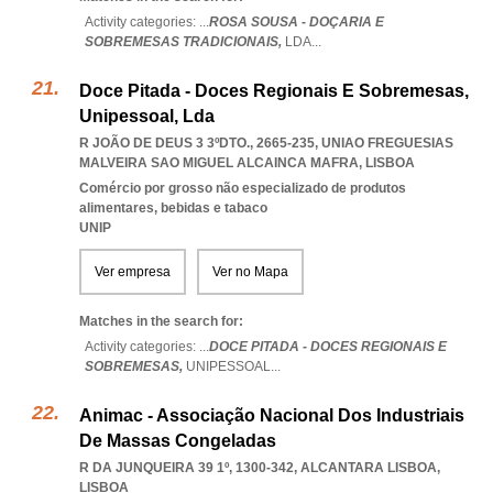
Activity categories: ...
ROSA SOUSA - DOÇARIA E
SOBREMESAS TRADICIONAIS,
LDA
...
Doce Pitada - Doces Regionais E Sobremesas,
Unipessoal, Lda
R JOÃO DE DEUS 3 3ºDTO., 2665-235
,
UNIAO FREGUESIAS
MALVEIRA SAO MIGUEL ALCAINCA MAFRA
,
LISBOA
Comércio por grosso não especializado de produtos
alimentares, bebidas e tabaco
UNIP
Ver empresa
Ver no Mapa
Matches in the search for:
Activity categories: ...
DOCE PITADA - DOCES REGIONAIS E
SOBREMESAS,
UNIPESSOAL
...
Animac - Associação Nacional Dos Industriais
De Massas Congeladas
R DA JUNQUEIRA 39 1º, 1300-342
,
ALCANTARA LISBOA
,
LISBOA