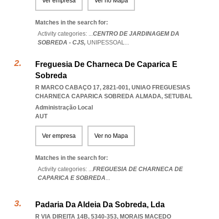
Ver empresa
Ver no Mapa
Matches in the search for:
Activity categories: ...
CENTRO DE JARDINAGEM DA
SOBREDA - CJS,
UNIPESSOAL
...
Freguesia De Charneca De Caparica E
Sobreda
R MARCO CABAÇO 17, 2821-001
,
UNIAO FREGUESIAS
CHARNECA CAPARICA SOBREDA ALMADA
,
SETUBAL
Administração Local
AUT
Ver empresa
Ver no Mapa
Matches in the search for:
Activity categories: ...
FREGUESIA DE CHARNECA DE
CAPARICA E SOBREDA
...
Padaria Da Aldeia Da Sobreda, Lda
R VIA DIREITA 14B, 5340-353
,
MORAIS MACEDO