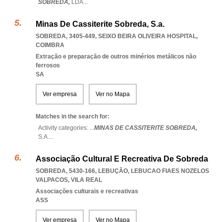
SOBREDA,
LDA
...
Minas De Cassiterite Sobreda, S.a.
SOBREDA, 3405-449
,
SEIXO BEIRA OLIVEIRA HOSPITAL
,
COIMBRA
Extração e preparação de outros minérios metálicos não
ferrosos
SA
Ver empresa
Ver no Mapa
Matches in the search for:
Activity categories: ...
MINAS DE CASSITERITE SOBREDA,
S.A.
...
Associação Cultural E Recreativa De Sobreda
SOBREDA, 5430-166, LEBUÇÃO
,
LEBUCAO FIAES NOZELOS
VALPACOS
,
VILA REAL
Associações culturais e recreativas
ASS
Ver empresa
Ver no Mapa