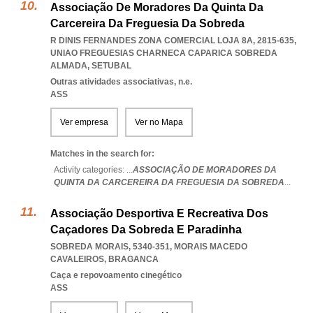
Associação De Moradores Da Quinta Da
Carcereira Da Freguesia Da Sobreda
R DINIS FERNANDES ZONA COMERCIAL LOJA 8A, 2815-635
,
UNIAO FREGUESIAS CHARNECA CAPARICA SOBREDA
ALMADA
,
SETUBAL
Outras atividades associativas, n.e.
ASS
Ver empresa
Ver no Mapa
Matches in the search for:
Activity categories: ...
ASSOCIAÇÃO DE MORADORES DA
QUINTA DA CARCEREIRA DA FREGUESIA DA SOBREDA
...
Associação Desportiva E Recreativa Dos
Caçadores Da Sobreda E Paradinha
SOBREDA MORAIS, 5340-351
,
MORAIS MACEDO
CAVALEIROS
,
BRAGANCA
Caça e repovoamento cinegético
ASS