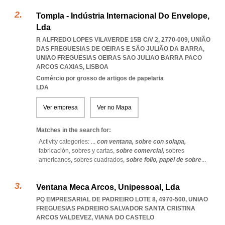
Tompla - Indústria Internacional Do Envelope,
Lda
R ALFREDO LOPES VILAVERDE 15B C/V 2, 2770-009, UNIÃO
DAS FREGUESIAS DE OEIRAS E SÃO JULIÃO DA BARRA
,
UNIAO FREGUESIAS OEIRAS SAO JULIAO BARRA PACO
ARCOS CAXIAS
,
LISBOA
Comércio por grosso de artigos de papelaria
LDA
Ver empresa
Ver no Mapa
Matches in the search for:
Activity categories: ...
con ventana,
sobre con solapa,
fabricación,
sobres y cartas,
sobre comercial,
sobres
americanos,
sobres cuadrados,
sobre folio,
papel de sobre
...
Ventana Meca Arcos, Unipessoal, Lda
PQ EMPRESARIAL DE PADREIRO LOTE 8, 4970-500
,
UNIAO
FREGUESIAS PADREIRO SALVADOR SANTA CRISTINA
ARCOS VALDEVEZ
,
VIANA DO CASTELO