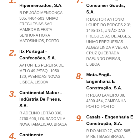
Hipermercados, S.a.
Consumer Goods,
S.a.
R DE JOÃO MENDONÇA
505, 4464-503
,
UNIAO
R DOUTOR ANTÓNIO
FREGUESIAS SAO
LOUREIRO BORGES 2 3º,
MAMEDE INFESTA
1495-131, UNIÃO DAS
SENHORA HORA
FREGUESIAS DE ALGES
,
MATOSINHOS
,
PORTO
UNIAO FREGUESIAS
ALGES LINDA A VELHA
Itx Portugal -
CRUZ QUEBRADA
Confecções, S.a.
DAFUNDO OEIRAS
,
LISBOA
AV FONTES PEREIRA DE
MELO 49 2ºESQ., 1050-
Mota-Engil-
120
,
AVENIDAS NOVAS
Engenharia E
LISBOA
,
LISBOA
Construção, S.a.
Continental Mabor -
R REGO LAMEIRO 38,
Indústria De Pneus,
4300-454
,
CAMPANHA
S.a.
PORTO
,
PORTO
R ADELINO LEITÃO 330,
Casais - Engenharia E
4760-606
,
LOUSADO VILA
Construção, S.a.
NOVA FAMALICAO
,
BRAGA
R DO ANJO 27, 4700-565
,
Continente
MIRE TIBAES BRAGA
,