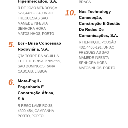
Hipermercados, S.a.
BRAGA
R DE JOÃO MENDONÇA
Nos Technology -
529, 4460-334
,
UNIAO
Concepção,
FREGUESIAS SAO
Construção E Gestão
MAMEDE INFESTA
SENHORA HORA
De Redes De
MATOSINHOS
,
PORTO
Comunicações, S.a.
R HENRIQUE POUSÃO
Bcr - Brisa Concessão
432, 4460-191
,
UNIAO
Rodoviária, S.a.
FREGUESIAS SAO
QTA TORRE DA AGUILHA
MAMEDE INFESTA
EDIFÍCIO BRISA, 2785-599
,
SENHORA HORA
SAO DOMINGOS RANA
MATOSINHOS
,
PORTO
CASCAIS
,
LISBOA
Mota-Engil -
Engenharia E
Construção África,
S.a.
R REGO LAMEIRO 38,
4300-454
,
CAMPANHA
PORTO
,
PORTO