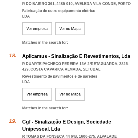
R DO BAIRRO 361, 4485-010
,
AVELEDA VILA CONDE
,
PORTO
Fabricação de outro equipamento elétrico
LDA
Ver empresa
Ver no Mapa
Matches in the search for:
Aplicamus - Sinalização E Revestimentos, Lda
R DUARTE PACHECO PEREIRA 13A 2ºRETAGUARDA, 2825-
429
,
COSTA CAPARICA ALMADA
,
SETUBAL
Revestimento de pavimentos e de paredes
LDA
Ver empresa
Ver no Mapa
Matches in the search for:
Cgf - Sinalização E Design, Sociedade
Unipessoal, Lda
R TOMAS DA FONSECA 44 6ºB, 1600-275
,
ALVALADE