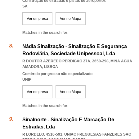
Construção de estradas e pistas de aeroportos
SA
Ver empresa
Ver no Mapa
Matches in the search for:
Nádia Sinalização - Sinalização E Segurança
Rodoviária, Sociedade Unipessoal, Lda
R DOUTOR AZEREDO PERDIGÃO 27A, 2650-298
,
MINA AGUA
AMADORA
,
LISBOA
Comércio por grosso não especializado
UNIP
Ver empresa
Ver no Mapa
Matches in the search for:
Sinalnorte - Sinalização E Marcação De
Estradas, Lda
R LORDELO, 4510-591
,
UNIAO FREGUESIAS FANZERES SAO