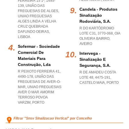
FERREIRA 15 1º, 1495-
139, UNIÃO DAS
Candela - Produtos
FREGUESIAS DE ALGES
,
Sinalização
UNIAO FREGUESIAS
Rodoviária, S.a.
ALGES LINDA A VELHA
CRUZ QUEBRADA
R DO KARTÓDROMO
DAFUNDO OEIRAS
,
LOTE C31, 3770-068
,
OIA
LISBOA
OLIVEIRA BAIRRO
,
AVEIRO
Sofermar - Sociedade
Comercial De
Intervega -
Materiais Para
Sinalização E
Construção, Lda
Segurança, S.a.
R PEIXOTO FERREIRA 41,
R DE AMADEU COSTA
4490-178, UNIÃO DAS
LOTE 48, 4475-191
,
FREGUESIAS DE AVER-O-
CASTELO MAIA
,
PORTO
MAR
,
UNIAO FREGUESIAS
AVER O MAR AMORIM
TERROSO POVOA
VARZIM
,
PORTO
Filtrar "Snsv Sinalizacao Vertical" por Concelho