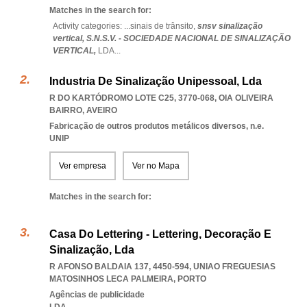
Matches in the search for:
Activity categories: ...
sinais de trânsito,
snsv sinalização
vertical,
S.N.S.V. - SOCIEDADE NACIONAL DE SINALIZAÇÃO
VERTICAL,
LDA
...
Industria De Sinalização Unipessoal, Lda
R DO KARTÓDROMO LOTE C25, 3770-068
,
OIA OLIVEIRA
BAIRRO
,
AVEIRO
Fabricação de outros produtos metálicos diversos, n.e.
UNIP
Ver empresa
Ver no Mapa
Matches in the search for:
Casa Do Lettering - Lettering, Decoração E
Sinalização, Lda
R AFONSO BALDAIA 137, 4450-594
,
UNIAO FREGUESIAS
MATOSINHOS LECA PALMEIRA
,
PORTO
Agências de publicidade