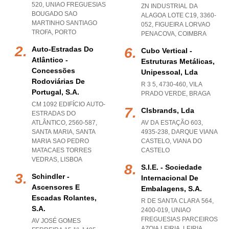
520
,
UNIAO FREGUESIAS
ZN INDUSTRIAL DA
BOUGADO SAO
ALAGOA LOTE C19, 3360-
MARTINHO SANTIAGO
052
,
FIGUEIRA LORVAO
TROFA
,
PORTO
PENACOVA
,
COIMBRA
Auto-Estradas Do
Cubo Vertical -
Atlântico -
Estruturas Metálicas,
Concessões
Unipessoal, Lda
Rodoviárias De
R 3 5, 4730-460
,
VILA
Portugal, S.a.
PRADO VERDE
,
BRAGA
CM 1092 EDIFÍCIO AUTO-
Clsbrands, Lda
ESTRADAS DO
ATLÂNTICO, 2560-587,
AV DA ESTAÇÃO 603,
SANTA MARIA
,
SANTA
4935-238
,
DARQUE VIANA
MARIA SAO PEDRO
CASTELO
,
VIANA DO
MATACAES TORRES
CASTELO
VEDRAS
,
LISBOA
S.i.e. - Sociedade
Schindler -
Internacional De
Ascensores E
Embalagens, S.a.
Escadas Rolantes,
R DE SANTA CLARA 564,
S.a.
2400-019
,
UNIAO
FREGUESIAS PARCEIROS
AV JOSÉ GOMES
AZOIA LEIRIA
,
LEIRIA