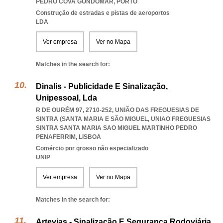
PEDRO COVA GONDOMAR
,
PORTO
Construção de estradas e pistas de aeroportos
LDA
Ver empresa
Ver no Mapa
Matches in the search for:
Dinalis - Publicidade E Sinalização,
Unipessoal, Lda
R DE OURÉM 97, 2710-252, UNIÃO DAS FREGUESIAS DE
SINTRA (SANTA MARIA E SÃO MIGUEL
,
UNIAO FREGUESIAS
SINTRA SANTA MARIA SAO MIGUEL MARTINHO PEDRO
PENAFERRIM
,
LISBOA
Comércio por grosso não especializado
UNIP
Ver empresa
Ver no Mapa
Matches in the search for:
Artevias - Sinalização E Segurança Rodoviária,