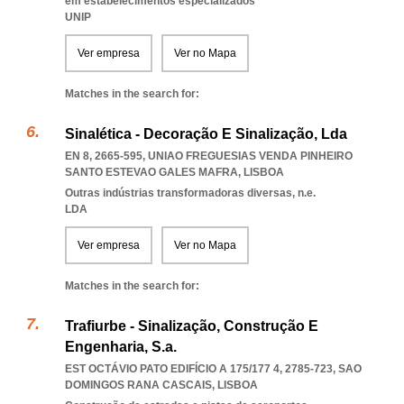
em estabelecimentos especializados
UNIP
Ver empresa
Ver no Mapa
Matches in the search for:
Sinalética - Decoração E Sinalização, Lda
EN 8, 2665-595
,
UNIAO FREGUESIAS VENDA PINHEIRO
SANTO ESTEVAO GALES MAFRA
,
LISBOA
Outras indústrias transformadoras diversas, n.e.
LDA
Ver empresa
Ver no Mapa
Matches in the search for:
Trafiurbe - Sinalização, Construção E
Engenharia, S.a.
EST OCTÁVIO PATO EDIFÍCIO A 175/177 4, 2785-723
,
SAO
DOMINGOS RANA CASCAIS
,
LISBOA