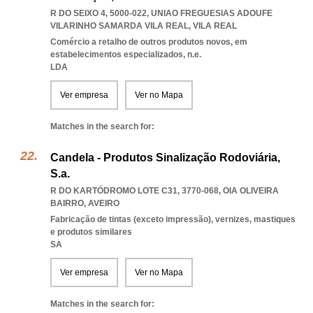
R DO SEIXO 4, 5000-022
,
UNIAO FREGUESIAS ADOUFE
VILARINHO SAMARDA VILA REAL
,
VILA REAL
Comércio a retalho de outros produtos novos, em
estabelecimentos especializados, n.e.
LDA
Ver empresa
Ver no Mapa
Matches in the search for:
Candela - Produtos Sinalização Rodoviária,
S.a.
R DO KARTÓDROMO LOTE C31, 3770-068
,
OIA OLIVEIRA
BAIRRO
,
AVEIRO
Fabricação de tintas (exceto impressão), vernizes, mastiques
e produtos similares
SA
Ver empresa
Ver no Mapa
Matches in the search for: