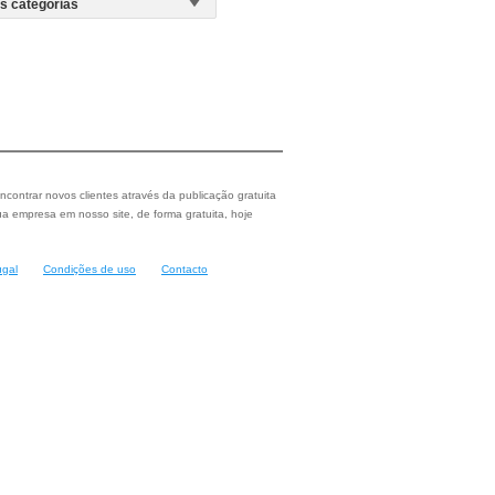
ncontrar novos clientes através da publicação gratuita
a empresa em nosso site, de forma gratuita, hoje
ugal
Condições de uso
Contacto