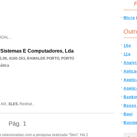
F
Micro
Outr
SOAL
...
10g
 Sistemas E Computadores, Lda
11g
.06, 4100-353
,
RAMALDE PORTO
,
PORTO
Analyt
mática
Aplic
Applic
Applic
Banki
 AIX,
SLES,
Redhat
...
Bases
Bpel
Pág.
1
Busin
 relacionadas com a pesquisa realizada "Sles". Há 2