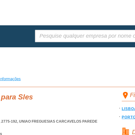
Pesquisar:
informações
F
 para Sles
LISBO
PORT
 2775-192
,
UNIAO FREGUESIAS CARCAVELOS PAREDE
D
os