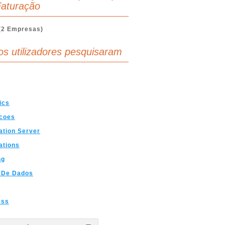
aturação
(2 Empresas)
os utilizadores pesquisaram
ics
acoes
ation Server
ations
ng
 De Dados
ess