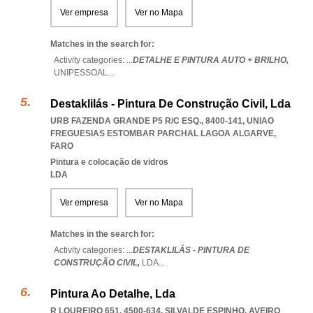
Ver empresa
Ver no Mapa
Matches in the search for:
Activity categories: ...
DETALHE E PINTURA AUTO + BRILHO,
UNIPESSOAL
...
Destaklilás - Pintura De Construção Civil, Lda
URB FAZENDA GRANDE P5 R/C ESQ., 8400-141
,
UNIAO
FREGUESIAS ESTOMBAR PARCHAL LAGOA ALGARVE
,
FARO
Pintura e colocação de vidros
LDA
Ver empresa
Ver no Mapa
Matches in the search for:
Activity categories: ...
DESTAKLILÁS - PINTURA DE
CONSTRUÇÃO CIVIL,
LDA
...
Pintura Ao Detalhe, Lda
R LOUREIRO 651, 4500-634
,
SILVALDE ESPINHO
,
AVEIRO