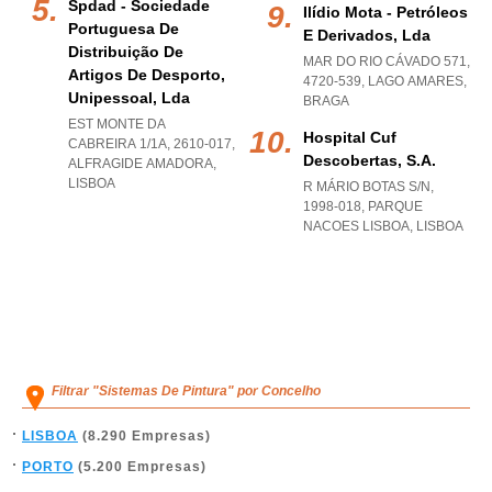
Spdad - Sociedade
Ilídio Mota - Petróleos
Portuguesa De
E Derivados, Lda
Distribuição De
MAR DO RIO CÁVADO 571,
Artigos De Desporto,
4720-539
,
LAGO AMARES
,
Unipessoal, Lda
BRAGA
EST MONTE DA
Hospital Cuf
CABREIRA 1/1A, 2610-017
,
Descobertas, S.a.
ALFRAGIDE AMADORA
,
LISBOA
R MÁRIO BOTAS S/N,
1998-018
,
PARQUE
NACOES LISBOA
,
LISBOA
Filtrar "Sistemas De Pintura" por Concelho
LISBOA
(8.290 Empresas)
PORTO
(5.200 Empresas)