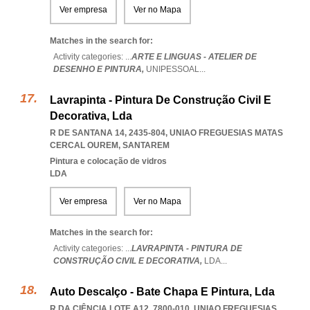
Ver empresa
Ver no Mapa
Matches in the search for:
Activity categories: ...
ARTE E LINGUAS - ATELIER DE
DESENHO E PINTURA,
UNIPESSOAL
...
Lavrapinta - Pintura De Construção Civil E
Decorativa, Lda
R DE SANTANA 14, 2435-804
,
UNIAO FREGUESIAS MATAS
CERCAL OUREM
,
SANTAREM
Pintura e colocação de vidros
LDA
Ver empresa
Ver no Mapa
Matches in the search for:
Activity categories: ...
LAVRAPINTA - PINTURA DE
CONSTRUÇÃO CIVIL E DECORATIVA,
LDA
...
Auto Descalço - Bate Chapa E Pintura, Lda
R DA CIÊNCIA LOTE A12, 7800-010
,
UNIAO FREGUESIAS