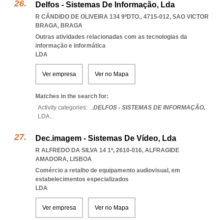
Delfos - Sistemas De Informação, Lda
R CÂNDIDO DE OLIVEIRA 134 9ºDTO., 4715-012
,
SAO VICTOR
BRAGA
,
BRAGA
Outras atividades relacionadas com as tecnologias da
informação e informática
LDA
Ver empresa
Ver no Mapa
Matches in the search for:
Activity categories: ...
DELFOS - SISTEMAS DE INFORMAÇÃO,
LDA
...
Dec.imagem - Sistemas De Vídeo, Lda
R ALFREDO DA SILVA 14 1º, 2610-016
,
ALFRAGIDE
AMADORA
,
LISBOA
Comércio a retalho de equipamento audiovisual, em
estabelecimentos especializados
LDA
Ver empresa
Ver no Mapa