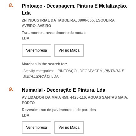
Pintoaço - Decapagem, Pintura E Metalização,
Lda
ZN INDUSTRIAL DA TABOEIRA, 3800-055
,
ESGUEIRA
AVEIRO
,
AVEIRO
Tratamento e revestimento de metais
LDA
Ver empresa
Ver no Mapa
Matches in the search for:
Activity categories: ...
PINTOAÇO - DECAPAGEM,
PINTURA E
METALIZAÇÃO,
LDA
...
Numarial - Decoração E Pintura, Lda
AV LIDADOR DA MAIA 459, 4425-116
,
AGUAS SANTAS MAIA
,
PORTO
Revestimento de pavimentos e de paredes
LDA
Ver empresa
Ver no Mapa