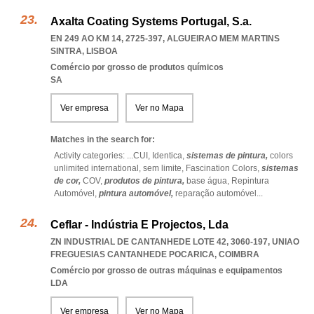
Axalta Coating Systems Portugal, S.a.
EN 249 AO KM 14, 2725-397
,
ALGUEIRAO MEM MARTINS
SINTRA
,
LISBOA
Comércio por grosso de produtos químicos
SA
Ver empresa
Ver no Mapa
Matches in the search for:
Activity categories: ...
CUI,
Identica,
sistemas de pintura,
colors
unlimited international,
sem limite,
Fascination Colors,
sistemas
de cor,
COV,
produtos de pintura,
base água,
Repintura
Automóvel,
pintura automóvel,
reparação automóvel
...
Ceflar - Indústria E Projectos, Lda
ZN INDUSTRIAL DE CANTANHEDE LOTE 42, 3060-197
,
UNIAO
FREGUESIAS CANTANHEDE POCARICA
,
COIMBRA
Comércio por grosso de outras máquinas e equipamentos
LDA
Ver empresa
Ver no Mapa