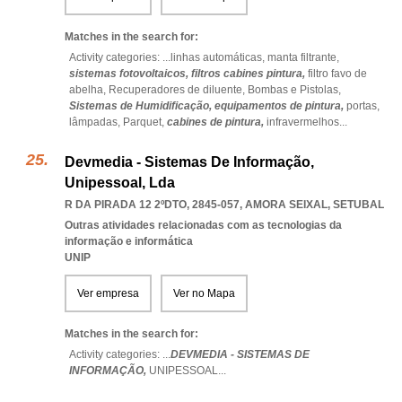
Matches in the search for:
Activity categories: ...
linhas automáticas,
manta filtrante,
sistemas fotovoltaicos,
filtros cabines pintura,
filtro favo de
abelha,
Recuperadores de diluente,
Bombas e Pistolas,
Sistemas de Humidificação,
equipamentos de pintura,
portas,
lâmpadas,
Parquet,
cabines de pintura,
infravermelhos
...
Devmedia - Sistemas De Informação,
Unipessoal, Lda
R DA PIRADA 12 2ºDTO, 2845-057
,
AMORA SEIXAL
,
SETUBAL
Outras atividades relacionadas com as tecnologias da
informação e informática
UNIP
Ver empresa
Ver no Mapa
Matches in the search for:
Activity categories: ...
DEVMEDIA - SISTEMAS DE
INFORMAÇÃO,
UNIPESSOAL
...