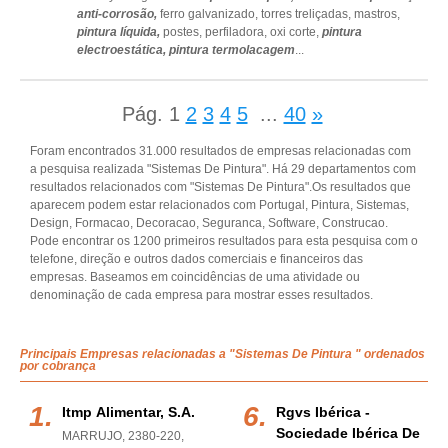
anti-corrosão,
ferro galvanizado,
torres treliçadas,
mastros,
pintura líquida,
postes,
perfiladora,
oxi corte,
pintura
electroestática,
pintura termolacagem
...
Pág.
1
2
3
4
5
...
40
»
Foram encontrados 31.000 resultados de empresas relacionadas com
a pesquisa realizada "Sistemas De Pintura". Há 29 departamentos com
resultados relacionados com "Sistemas De Pintura".Os resultados que
aparecem podem estar relacionados com Portugal, Pintura, Sistemas,
Design, Formacao, Decoracao, Seguranca, Software, Construcao.
Pode encontrar os 1200 primeiros resultados para esta pesquisa com o
telefone, direção e outros dados comerciais e financeiros das
empresas. Baseamos em coincidências de uma atividade ou
denominação de cada empresa para mostrar esses resultados.
Principais Empresas relacionadas a "Sistemas De Pintura " ordenados
por cobrança
Itmp Alimentar, S.a.
Rgvs Ibérica -
Sociedade Ibérica De
MARRUJO, 2380-220
,