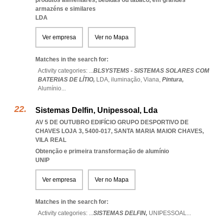
produtos alimentares, bebidas ou tabaco, em grandes
armazéns e similares
LDA
Ver empresa
Ver no Mapa
Matches in the search for:
Activity categories: ...
BLSYSTEMS - SISTEMAS SOLARES COM
BATERIAS DE LÍTIO,
LDA,
iluminação,
Viana,
Pintura,
Alumínio
...
Sistemas Delfin, Unipessoal, Lda
AV 5 DE OUTUBRO EDIFÍCIO GRUPO DESPORTIVO DE
CHAVES LOJA 3, 5400-017
,
SANTA MARIA MAIOR CHAVES
,
VILA REAL
Obtenção e primeira transformação de alumínio
UNIP
Ver empresa
Ver no Mapa
Matches in the search for:
Activity categories: ...
SISTEMAS DELFIN,
UNIPESSOAL
...