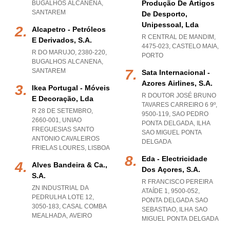
Produção De Artigos
BUGALHOS ALCANENA
,
SANTAREM
De Desporto,
Unipessoal, Lda
Alcapetro - Petróleos
R CENTRAL DE MANDIM,
E Derivados, S.a.
4475-023
,
CASTELO MAIA
,
R DO MARUJO, 2380-220
,
PORTO
BUGALHOS ALCANENA
,
SANTAREM
Sata Internacional -
Azores Airlines, S.a.
Ikea Portugal - Móveis
R DOUTOR JOSÉ BRUNO
E Decoração, Lda
TAVARES CARREIRO 6 9º,
R 28 DE SETEMBRO,
9500-119
,
SAO PEDRO
2660-001
,
UNIAO
PONTA DELGADA
,
ILHA
FREGUESIAS SANTO
SAO MIGUEL PONTA
ANTONIO CAVALEIROS
DELGADA
FRIELAS LOURES
,
LISBOA
Eda - Electricidade
Alves Bandeira & Ca.,
Dos Açores, S.a.
S.a.
R FRANCISCO PEREIRA
ZN INDUSTRIAL DA
ATAÍDE 1, 9500-052
,
PEDRULHA LOTE 12,
PONTA DELGADA SAO
3050-183
,
CASAL COMBA
SEBASTIAO
,
ILHA SAO
MEALHADA
,
AVEIRO
MIGUEL PONTA DELGADA