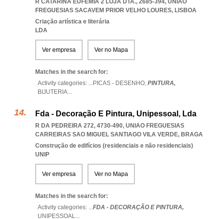
R CATARINA EUFÉMIA 2 LOJA DTA., 2685-394
,
UNIAO
FREGUESIAS SACAVEM PRIOR VELHO LOURES
,
LISBOA
Criação artística e literária
LDA
Ver empresa
Ver no Mapa
Matches in the search for:
Activity categories: ...
PICAS - DESENHO,
PINTURA,
BIJUTERIA
...
Fda - Decoração E Pintura, Unipessoal, Lda
R DA PEDREIRA 272, 4730-490
,
UNIAO FREGUESIAS
CARREIRAS SAO MIGUEL SANTIAGO VILA VERDE
,
BRAGA
Construção de edifícios (residenciais e não residenciais)
UNIP
Ver empresa
Ver no Mapa
Matches in the search for:
Activity categories: ...
FDA - DECORAÇÃO E PINTURA,
UNIPESSOAL
...