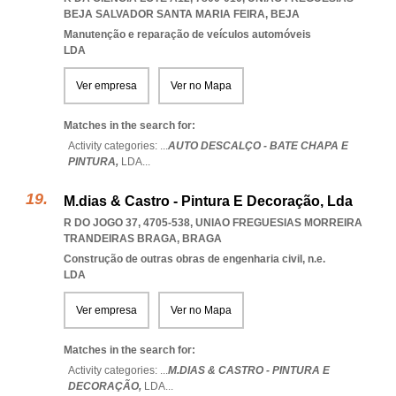
BEJA SALVADOR SANTA MARIA FEIRA
,
BEJA
Manutenção e reparação de veículos automóveis
LDA
Ver empresa
Ver no Mapa
Matches in the search for:
Activity categories: ...
AUTO DESCALÇO - BATE CHAPA E
PINTURA,
LDA
...
M.dias & Castro - Pintura E Decoração, Lda
R DO JOGO 37, 4705-538
,
UNIAO FREGUESIAS MORREIRA
TRANDEIRAS BRAGA
,
BRAGA
Construção de outras obras de engenharia civil, n.e.
LDA
Ver empresa
Ver no Mapa
Matches in the search for:
Activity categories: ...
M.DIAS & CASTRO - PINTURA E
DECORAÇÃO,
LDA
...